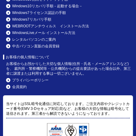
Windows10リカバリ手順－起動する場合－
Windows7ライセンス認証の手順
Windows7リカバリ手順
WEBROOTアンチウィルス インストール方法
WindowsLiveメール インストール方法
レンタルパソコンのご案内
中古パソコン直販の会員登録
お客様の個人情報について
お客様からお預かりした大切な個人情報(住所・氏名・メールアドレスなど)
を、 裁判所・警察機関等・公共機関からの提出要請があった場合以外、第三
者に譲渡または利用する事は一切ございません。
プライバシーポリシー
会員規約
当サイトはSSL暗号化通信に対応しております。ご注文内容やクレジットカ
ード番号(EMV 3-Dセキュア対応済)など、お客様の大切な情報は暗号化して
送信されます。第三者から解読できないようになっております。