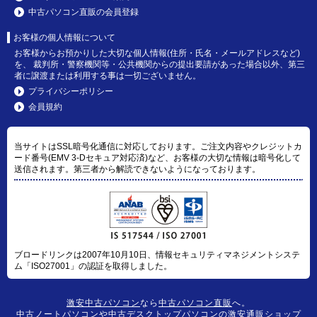
中古パソコン直販の会員登録
お客様の個人情報について
お客様からお預かりした大切な個人情報(住所・氏名・メールアドレスなど)
を、 裁判所・警察機関等・公共機関からの提出要請があった場合以外、第三
者に譲渡または利用する事は一切ございません。
プライバシーポリシー
会員規約
当サイトはSSL暗号化通信に対応しております。ご注文内容やクレジットカ
ード番号(EMV 3-Dセキュア対応済)など、お客様の大切な情報は暗号化して
送信されます。第三者から解読できないようになっております。
ブロードリンクは2007年10月10日、情報セキュリティマネジメントシステ
ム「ISO27001」の認証を取得しました。
激安中古パソコン
なら
中古パソコン直販
へ。
中古ノートパソコン
や
中古デスクトップパソコン
の激安通販ショップ