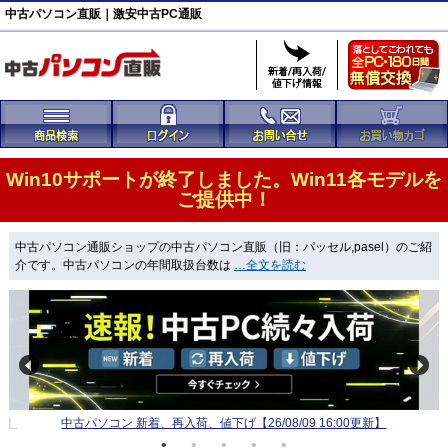
中古パソコン直販｜激安中古PC通販
Win10サポートが終了しました。Win11各モデルを
ご提供中！
中古パソコン通販ショップの中古パソコン直販
（旧：パッセル,pasel）のご紹
介です。中古パソコンの年間取扱台数は
…全文を読む
新】
中古パソコン 新着、再入荷、値下げ【26/08/09 16:00更新】