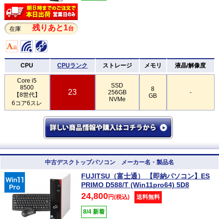
残りあと1
台
在庫
CPU
CPUランク
ストレージ
メモリ
液晶/解像度
Core i5
SSD
8500
8
23
256GB
-
【8世代】
GB
NVMe
6コア6スレ
中古デスクトップパソコン メーカー名・製品名
FUJITSU（富士通） 【即納パソコン】ES
PRIMO D588/T (Win11pro64) 5D8
24,800
円(税込)
送料無料
8/4 新着