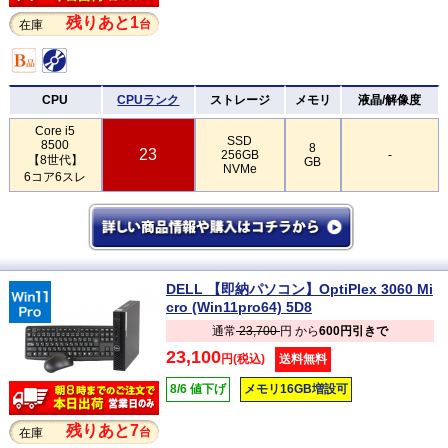
残りあと1
台
在庫
CPU
CPUランク
ストレージ
メモリ
液晶/解像度
Core i5
SSD
8500
8
23
256GB
-
【8世代】
GB
NVMe
6コア6スレ
DELL 【即納パソコン】OptiPlex 3060 Mi
cro (Win11pro64) 5D8
通常
23,700
円 から
600円引きで
23,100
円(税込)
送料無料
8/6 値下げ
メモリ16GB増設可
残りあと7
台
在庫