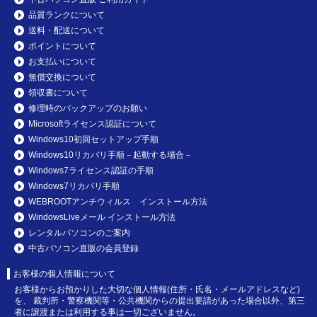
品質ランクについて
送料・配送について
ポイントについて
お支払いについて
無償交換について
領収書について
修理時のバックアップのお願い
Microsoftライセンス認証について
Windows10初回セットアップ手順
Windows10リカバリ手順－起動する場合－
Windows7ライセンス認証の手順
Windows7リカバリ手順
WEBROOTアンチウィルス インストール方法
WindowsLiveメール インストール方法
レンタルパソコンのご案内
中古パソコン直販の会員登録
お客様の個人情報について
お客様からお預かりした大切な個人情報(住所・氏名・メールアドレスなど)
を、 裁判所・警察機関等・公共機関からの提出要請があった場合以外、第三
者に譲渡または利用する事は一切ございません。