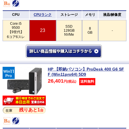
CPU
CPUランク
ストレージ
メモリ
液晶/解像度
Core i5
SSD
9500
8
23
128GB
-
【9世代】
GB
NVMe
6コア6スレ
HP 【即納パソコン】ProDesk 400 G6 SF
F (Win11pro64) 5D9
26,401
円(税込)
送料無料
残りあと1
台
在庫