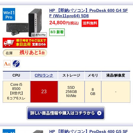
HP 【即納パソコン】ProDesk 600 G4 SF
F (Win11pro64) 5D8
24,800
円(税込)
送料無料
8/3 新着
残りあと1
台
在庫
CPU
CPUランク
ストレージ
メモリ
液晶/解像度
Core i5
SSD
8500
8
23
256GB
-
【8世代】
GB
NVMe
6コア6スレ
HP 【即納パソコン】ProDesk 400 G5 SF