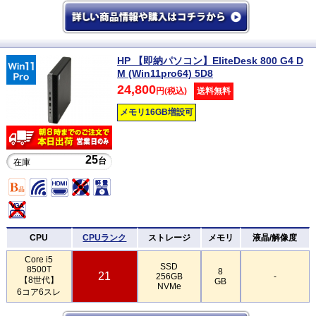
HP 【即納パソコン】EliteDesk 800 G4 D
M (Win11pro64) 5D8
24,800
円(税込)
送料無料
メモリ16GB増設可
25
台
在庫
CPU
CPUランク
ストレージ
メモリ
液晶/解像度
Core i5
SSD
8500T
8
21
256GB
-
【8世代】
GB
NVMe
6コア6スレ