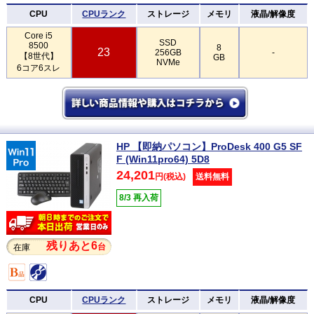
CPU
CPUランク
ストレージ
メモリ
液晶/解像度
Core i5
SSD
8500
8
23
256GB
-
【8世代】
GB
NVMe
6コア6スレ
HP 【即納パソコン】ProDesk 400 G5 SF
F (Win11pro64) 5D8
24,201
円(税込)
送料無料
8/3 再入荷
残りあと6
台
在庫
CPU
CPUランク
ストレージ
メモリ
液晶/解像度