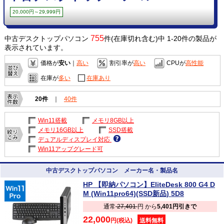
20,000円～29,999円
755
中古デスクトップパソコン
件(在庫切れ含む)中 1-20件の製品が
表示されています。
価格が
安い
｜
高い
割引率が
高い
CPUが
高性能
在庫が
多い
在庫あり
20件
｜
40件
Win11搭載
メモリ8GB以上
メモリ16GB以上
SSD搭載
デュアルディスプレイ対応
Win11アップグレード可
中古デスクトップパソコン メーカー名・製品名
HP 【即納パソコン】EliteDesk 800 G4 D
M (Win11pro64)(SSD新品) 5D8
通常
27,401
円 から
5,401円引きで
22,000
円(税込)
送料無料