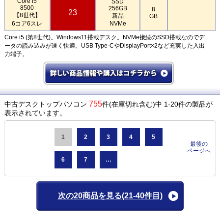
Core i5
SSD
8500
256GB
8
23
-
【8世代】
新品
GB
6コア6スレ
NVMe
Core i5 (第8世代)。Windows11搭載デスク。NVMe接続のSSD搭載なのでデ
ータの読み込みが速く快適。USB Type-CやDisplayPort×2など充実した入出
力端子。
755
中古デスクトップパソコン
件(在庫切れ含む)中 1-20件の製品が
表示されています。
1
2
3
4
5
最後の
ページへ
6
7
…
次の20商品を見る
(21-40件目)