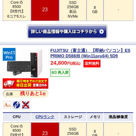
Core i5
SSD
8500
256GB
8
23
-
【8世代】
新品
GB
6コア6スレ
NVMe
FUJITSU（富士通） 【即納パソコン】ES
PRIMO D588/B (Win11pro64) 5D9
24,800
円(税込)
送料無料
8/3 再入荷
残りあと1
台
在庫
CPU
CPUランク
ストレージ
メモリ
液晶/解像度
Core i5
SSD
9500
8
23
256GB
-
【9世代】
GB