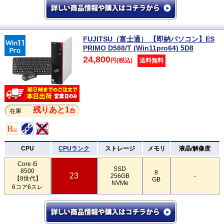
FUJITSU（富士通） 【即納パソコン】ES
PRIMO D588/T (Win11pro64) 5D8
24,800
円(税込)
送料無料
残りあと1
台
在庫
CPU
CPUランク
ストレージ
メモリ
液晶/解像度
Core i5
SSD
8500
8
23
256GB
-
【8世代】
GB
NVMe
6コア6スレ