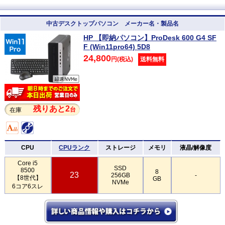
中古デスクトップパソコン メーカー名・製品名
HP 【即納パソコン】ProDesk 600 G4 SF
F (Win11pro64) 5D8
24,800
円(税込)
送料無料
残りあと2
台
在庫
CPU
CPUランク
ストレージ
メモリ
液晶/解像度
Core i5
SSD
8500
8
23
256GB
-
【8世代】
GB
NVMe
6コア6スレ