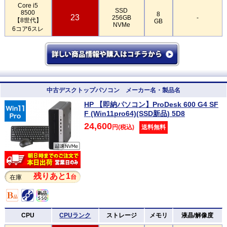
Core i5
SSD
8500
8
23
256GB
-
【8世代】
GB
NVMe
6コア6スレ
中古デスクトップパソコン メーカー名・製品名
HP 【即納パソコン】ProDesk 600 G4 SF
F (Win11pro64)(SSD新品) 5D8
24,600
円(税込)
送料無料
残りあと1
台
在庫
CPU
CPUランク
ストレージ
メモリ
液晶/解像度