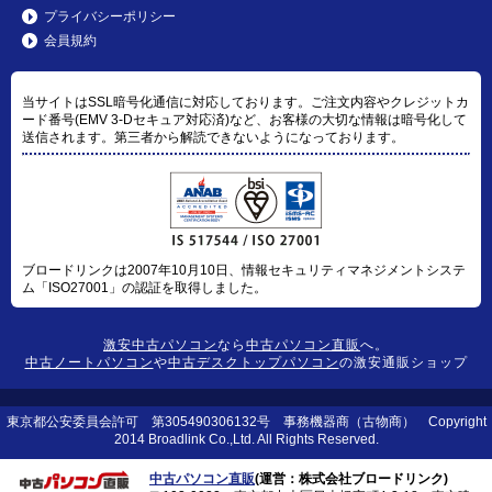
プライバシーポリシー
会員規約
当サイトはSSL暗号化通信に対応しております。ご注文内容やクレジットカ
ード番号(EMV 3-Dセキュア対応済)など、お客様の大切な情報は暗号化して
送信されます。第三者から解読できないようになっております。
ブロードリンクは2007年10月10日、情報セキュリティマネジメントシステ
ム「ISO27001」の認証を取得しました。
激安中古パソコン
なら
中古パソコン直販
へ。
中古ノートパソコン
や
中古デスクトップパソコン
の激安通販ショップ
東京都公安委員会許可 第305490306132号 事務機器商（古物商） Copyright
2014 Broadlink Co.,Ltd. All Rights Reserved.
中古パソコン直販
(運営：株式会社ブロードリンク)