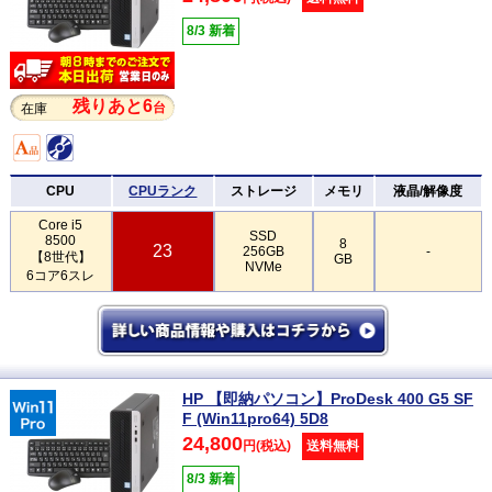
8/3 新着
残りあと6
台
在庫
CPU
CPUランク
ストレージ
メモリ
液晶/解像度
Core i5
SSD
8500
8
23
256GB
-
【8世代】
GB
NVMe
6コア6スレ
HP 【即納パソコン】ProDesk 400 G5 SF
F (Win11pro64) 5D8
24,800
円(税込)
送料無料
8/3 新着