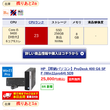
残りあと2
台
在庫
CPU
CPUランク
ストレージ
メモリ
液晶/解像度
Core i5
SSD
9400
256GB
8
23
-
【9世代】
新品
GB
6コア6スレ
NVMe
HP 【即納パソコン】ProDesk 400 G6 SF
F (Win11pro64) 5D9
25,800
円(税込)
送料無料
8/6 新着
残りあと1
台
在庫