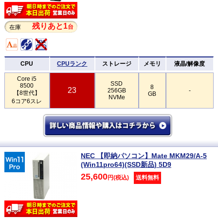
残りあと1
台
在庫
CPU
CPUランク
ストレージ
メモリ
液晶/解像度
Core i5
SSD
8500
8
23
256GB
-
【8世代】
GB
NVMe
6コア6スレ
NEC 【即納パソコン】Mate MKM29/A-5
(Win11pro64)(SSD新品) 5D9
25,600
円(税込)
送料無料