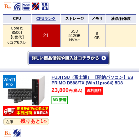
CPU
CPUランク
ストレージ
メモリ
液晶/解像度
Core i5
SSD
8500T
8
21
512GB
-
【8世代】
GB
NVMe
6コア6スレ
FUJITSU（富士通） 【即納パソコン】ES
PRIMO D588/TX (Win11pro64) 5D8
23,800
円(税込)
送料無料
8/3 新着
残りあと1
台
在庫