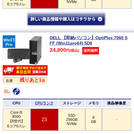
NVMe
6コア6スレ
DELL 【即納パソコン】OptiPlex 7060 S
FF (Win11pro64) 5D8
24,800
円(税込)
送料無料
残りあと1
台
在庫
CPU
CPUランク
ストレージ
メモリ
液晶/解像度
Core i5
SSD
8500
8
23
256GB
-
【8世代】
GB
NVMe
6コア6スレ