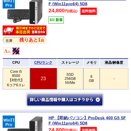
F (Win11pro64) 5D8
24,800
円(税込)
送料無料
8/3 新着
残りあと1
台
在庫
CPU
CPUランク
ストレージ
メモリ
液晶/解像度
Core i5
SSD
8500
8
23
256GB
-
【8世代】
GB
NVMe
6コア6スレ
HP 【即納パソコン】ProDesk 400 G5 SF
F (Win11pro64) 5D8
24,800
円(税込)
送料無料