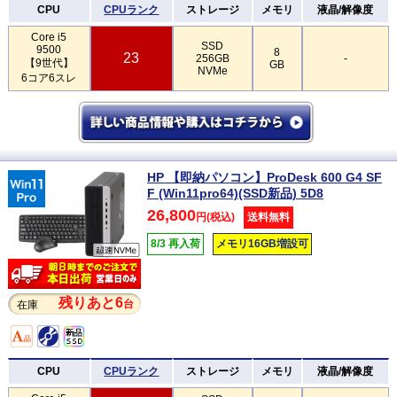
CPU
CPUランク
ストレージ
メモリ
液晶/解像度
Core i5
SSD
9500
8
23
256GB
-
【9世代】
GB
NVMe
6コア6スレ
HP 【即納パソコン】ProDesk 600 G4 SF
F (Win11pro64)(SSD新品) 5D8
26,800
円(税込)
送料無料
8/3 再入荷
メモリ16GB増設可
残りあと6
台
在庫
CPU
CPUランク
ストレージ
メモリ
液晶/解像度