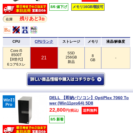
8/6 値下げ
メモリ16GB増設可
残りあと3
台
在庫
CPU
CPUランク
ストレージ
メモリ
液晶/解像度
Core i5
SSD
8500T
8
21
256GB
-
【8世代】
GB
新品
6コア6スレ
DELL 【即納パソコン】OptiPlex 7060 To
wer (Win11pro64) 5D8
22,800
円(税込)
送料無料
8/5 新着