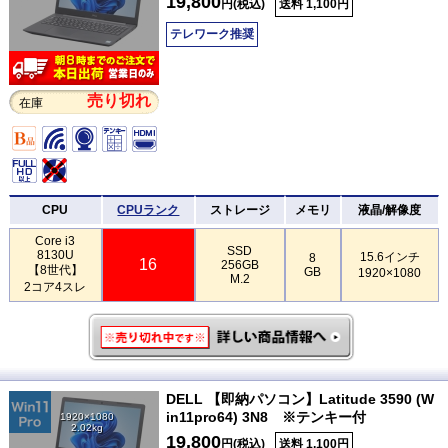
19,800
円(税込)
送料 1,100円
テレワーク推奨
売り切れ
在庫
CPU
CPUランク
ストレージ
メモリ
液晶/解像度
Core i3
SSD
8130U
15.6インチ
8
16
256GB
【8世代】
GB
1920×1080
M.2
2コア4スレ
DELL 【即納パソコン】Latitude 3590 (W
in11pro64) 3N8 ※テンキー付
1920×1080
2.02kg
19,800
円(税込)
送料 1,100円