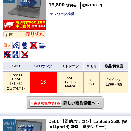
1.48kg
19,800
円(税込)
送料 1,100円
テレワーク推奨
売り切れ
在庫
CPU
CPUランク
ストレージ
メモリ
液晶/解像度
Core i3
SSD
8145U
14インチ
8
16
120GB
【8世代】
GB
1366×768
NVMe
2コア4スレ
DELL 【即納パソコン】Latitude 3500 (W
in11pro64) 3N8 ※テンキー付
1920×1080
2.15kg