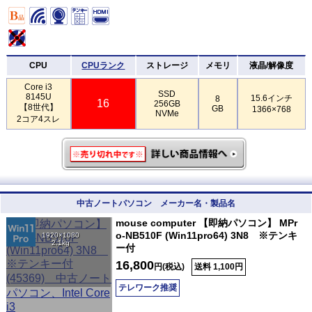
CPU
CPUランク
ストレージ
メモリ
液晶/解像度
Core i3
SSD
8145U
15.6インチ
8
16
256GB
【8世代】
GB
1366×768
NVMe
2コア4スレ
中古ノートパソコン メーカー名・製品名
mouse computer 【即納パソコン】 MPr
o-NB510F (Win11pro64) 3N8 ※テンキ
1920×1080
2.1kg
ー付
16,800
円(税込)
送料 1,100円
テレワーク推奨