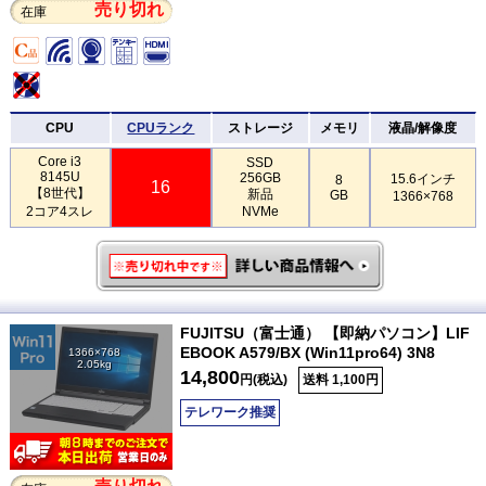
売り切れ
在庫
CPU
CPUランク
ストレージ
メモリ
液晶/解像度
Core i3
SSD
8145U
256GB
15.6インチ
8
16
【8世代】
新品
GB
1366×768
2コア4スレ
NVMe
FUJITSU（富士通） 【即納パソコン】LIF
EBOOK A579/BX (Win11pro64) 3N8
1366×768
2.05kg
14,800
円(税込)
送料 1,100円
テレワーク推奨