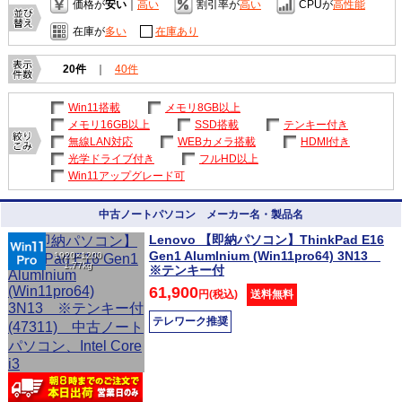
価格が
安い
｜
高い
割引率が
高い
CPUが
高性能
在庫が
多い
在庫あり
20件
｜
40件
Win11搭載
メモリ8GB以上
メモリ16GB以上
SSD搭載
テンキー付き
無線LAN対応
WEBカメラ搭載
HDMI付き
光学ドライブ付き
フルHD以上
Win11アップグレード可
中古ノートパソコン メーカー名・製品名
Lenovo 【即納パソコン】ThinkPad E16
Gen1 Alumlnium (Win11pro64) 3N13
1920×1200
1.77kg
※テンキー付
61,900
円(税込)
送料無料
テレワーク推奨