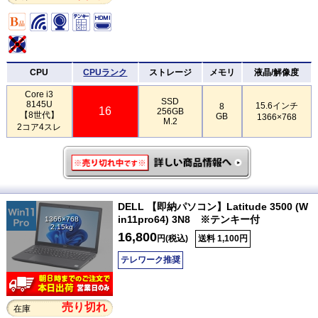
CPU
CPUランク
ストレージ
メモリ
液晶/解像度
Core i3
SSD
8145U
15.6インチ
8
16
256GB
【8世代】
GB
1366×768
M.2
2コア4スレ
DELL 【即納パソコン】Latitude 3500 (W
in11pro64) 3N8 ※テンキー付
1366×768
2.15kg
16,800
円(税込)
送料 1,100円
テレワーク推奨
売り切れ
在庫