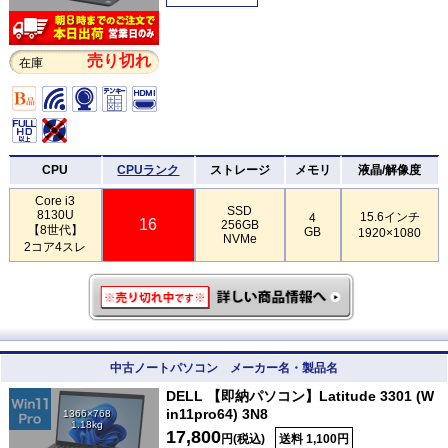
売り切れ
在庫
CPU
CPUランク
ストレージ
メモリ
液晶/解像度
Core i3
SSD
8130U
15.6インチ
4
16
256GB
【8世代】
GB
1920×1080
NVMe
2コア4スレ
中古ノートパソコン メーカー名・製品名
DELL 【即納パソコン】Latitude 3301 (W
in11pro64) 3N8
1366×768
1.18kg
17,800
円(税込)
送料 1,100円