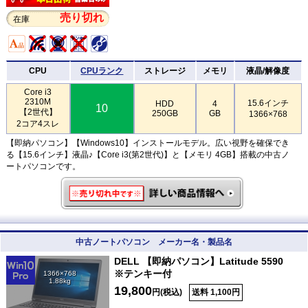
売り切れ
在庫
CPU
CPUランク
ストレージ
メモリ
液晶/解像度
Core i3
2310M
15.6インチ
HDD
4
10
【2世代】
250GB
GB
1366×768
2コア4スレ
【即納パソコン】【Windows10】インストールモデル。広い視野を確保でき
る【15.6インチ】液晶♪【Core i3(第2世代)】と【メモリ 4GB】搭載の中古ノ
ートパソコンです。
中古ノートパソコン メーカー名・製品名
DELL 【即納パソコン】Latitude 5590
※テンキー付
1366×768
1.88kg
19,800
円(税込)
送料 1,100円