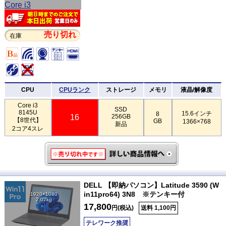
売り切れ
在庫
CPU
CPUランク
ストレージ
メモリ
液晶/解像度
Core i3
SSD
8145U
15.6インチ
8
16
256GB
【8世代】
GB
1366×768
新品
2コア4スレ
DELL 【即納パソコン】Latitude 3590 (W
in11pro64) 3N8 ※テンキー付
1920×1080
2.02kg
17,800
円(税込)
送料 1,100円
テレワーク推奨