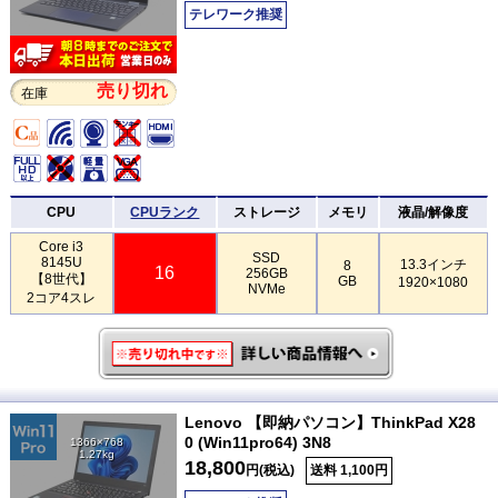
テレワーク推奨
売り切れ
在庫
CPU
CPUランク
ストレージ
メモリ
液晶/解像度
Core i3
SSD
8145U
13.3インチ
8
16
256GB
【8世代】
GB
1920×1080
NVMe
2コア4スレ
Lenovo 【即納パソコン】ThinkPad X28
0 (Win11pro64) 3N8
1366×768
1.27kg
18,800
円(税込)
送料 1,100円