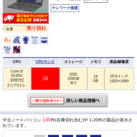
テレワーク推奨
売り切れ
在庫
CPU
CPUランク
ストレージ
メモリ
液晶/解像度
Core i3
SSD
8130U
15.6インチ
16
16
256GB
【8世代】
GB
1920×1080
M.2
2コア4スレ
140
中古ノートパソコン
件(在庫切れ含む)中 1-20件の製品が表示さ
れています。