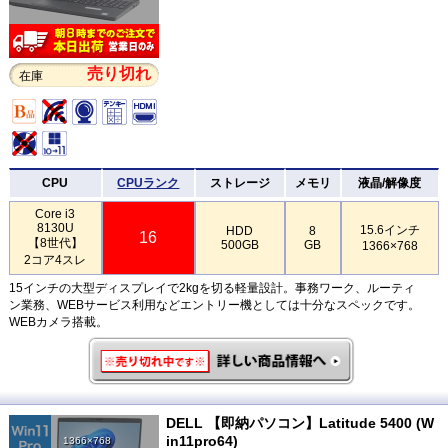
売り切れ
在庫
CPU
CPUランク
ストレージ
メモリ
液晶/解像度
Core i3
8130U
15.6インチ
HDD
8
16
【8世代】
500GB
GB
1366×768
2コア4スレ
15インチの大型ディスプレイで2kgを切る軽量設計。事務ワーク、ルーティ
ン業務、WEBサービス利用などエントリー機としては十分なスペックです。
WEBカメラ搭載。
DELL 【即納パソコン】Latitude 5400 (W
in11pro64)
1366×768