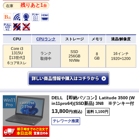
残りあと1
台
在庫
CPU
CPUランク
ストレージ
メモリ
液晶/解像度
Core i3
SSD
1315U
ランク
16インチ
8
256GB
【13世代】
GB
取得中
1920×1200
NVMe
6コア8スレ
DELL 【即納パソコン】Latitude 3500 (W
in11pro64)(SSD新品) 3N8 ※テンキー付
1366×768
2.15kg
13,800
円(税込)
送料 1,100円
テレワーク推奨