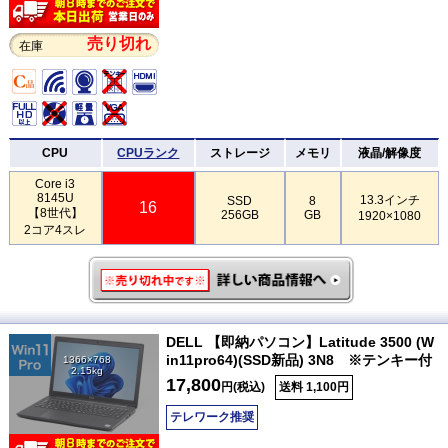
売り切れ
在庫
CPU
CPUランク
ストレージ
メモリ
液晶/解像度
Core i3
8145U
13.3インチ
SSD
8
16
【8世代】
256GB
GB
1920×1080
2コア4スレ
DELL 【即納パソコン】Latitude 3500 (W
in11pro64)(SSD新品) 3N8 ※テンキー付
1366×768
2.15kg
17,800
円(税込)
送料 1,100円
テレワーク推奨