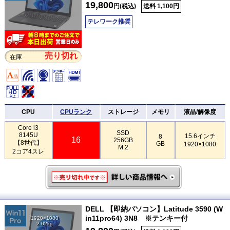
19,800
円(税込)
送料 1,100円
テレワーク推奨
売り切れ
在庫
CPU
CPUランク
ストレージ
メモリ
液晶/解像度
Core i3
SSD
8145U
15.6インチ
8
16
256GB
【8世代】
GB
1920×1080
M.2
2コア4スレ
DELL 【即納パソコン】Latitude 3590 (W
in11pro64) 3N8 ※テンキー付
1920×1080
2.02kg