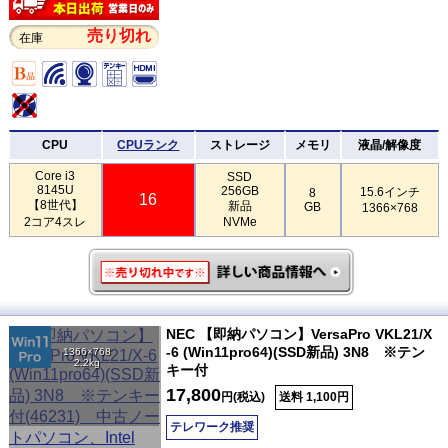
売り切れ
在庫
CPU
CPUランク
ストレージ
メモリ
液晶/解像度
Core i3
SSD
8145U
256GB
15.6インチ
8
16
【8世代】
新品
GB
1366×768
2コア4スレ
NVMe
NEC 【即納パソコン】VersaPro VKL21/X
-6 (Win11pro64)(SSD新品) 3N8 ※テン
1366×768
2.2kg
キー付
17,800
円(税込)
送料 1,100円
テレワーク推奨