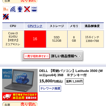
売り切れ
在庫
CPU
CPUランク
ストレージ
メモリ
液晶/解像度
Core i3
8145U
15.6インチ
SSD
8
16
【8世代】
512GB
GB
1366×768
2コア4スレ
DELL 【即納パソコン】Latitude 3500 (W
in11pro64) 3N8 ※テンキー付
1366×768
2.15kg
15,800
円(税込)
送料 1,100円
テレワーク推奨
売り切れ
在庫