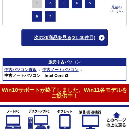
1
2
3
4
5
最後の
ページへ
6
7
次の20商品を見る
(21-40件目)
激安
中古パソコン
中古パソコン直販
中古ノートパソコン
中古ノートパソコン Intel Core i3
Win10サポートが終了しました。Win11各モデルを
ご提供中！