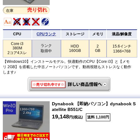
売り切れ
在庫
CPU
CPUランク
ストレージ
メモリ
液晶/解像度
Core i3
ランク
HDD
2
15.6インチ
380M
160GB
GB
取得中
1366×768
2コア4スレ
【Windows10】インストールモデル。快適動作のCPU【Core i3】と【メモ
リ 2GB】を搭載した中古ノートパソコンです。動画視聴もストレスなく動作
します♪
Dynabook 【即納パソコン】dynabook S
atellite B551/C
1366×768
2.4kg
19,148
円(税込)
送料 1,100円