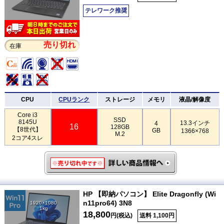
テレワーク推奨
売り切れ
在庫
CPU
CPUランク
ストレージ
メモリ
液晶/解像度
Core i3
SSD
8145U
13.3インチ
4
16
128GB
【8世代】
GB
1366×768
M.2
2コア4スレ
HP 【即納パソコン】 Elite Dragonfly (Wi
n11pro64) 3N8
1920×1080
1kg
18,800
円(税込)
送料 1,100円