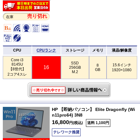
売り切れ
在庫
CPU
CPUランク
ストレージ
メモリ
液晶/解像度
Core i3
SSD
8145U
15.6インチ
8
16
256GB
【8世代】
GB
1920×1080
M.2
2コア4スレ
HP 【即納パソコン】 Elite Dragonfly (Wi
n11pro64) 3N8
1920×1080
1kg
16,800
円(税込)
送料 1,100円
テレワーク推奨