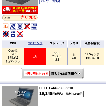
テレワーク推奨
売り切れ
在庫
CPU
CPUランク
ストレージ
メモリ
液晶/解像度
Core i3
SSD
8130U
12.5インチ
8
16
256GB
【8世代】
GB
1366×768
M.2
2コア4スレ
DELL Latitude E5510
1366×768
19,148
円(税込)
送料 1,100円
2.59kg