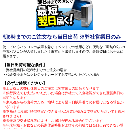
朝8時までのご注文なら当日出荷 ※弊社営業日のみ
使っているパソコンの故障や急なイベントでの使用などに便利な「即納OK」の
中古パソコンが入荷しました！東京から出荷しますので、最短翌日にお手元に
届きます。
【当日出荷可能な条件】
・弊社営業日の朝8時までのご注文の場合
・代金引換またはクレジットカードでお支払いいただいた場合
【必ずご確認ください】
※土日祝日の弊社休業日のご注文は翌営業日の出荷となります
※銀行振込でお支払いいただいた場合は弊社にて入金確認ができた翌営業日の
出荷となります
※東京都からの出荷のため、地域により翌々日以降着でのお届けとなる場合が
ございます
※本商品はお届け時間指定ができません(お買い物カゴで指定いただいても適用
されません)
※天候及び交通状況等により、お届けが遅れる場合がございます
※年末年始・お盆などの長期休業時期およびその前後では当日出荷できない場