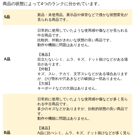
商品の状態によって4つのランクに分かれています。
新品・未使用品。展示品や保管などで僅かな状態変化が
S品
見られる商品です。
日常的に使用していたような使用感や傷などが見られる
中古商品です。
比較的、外観がきれいな状態の良い商品です。
動作や機能に問題はありません。
【液晶】
A品
目立たないシミ、ムラ、キズ、ドット抜けなどがある場
合があります。
【外観】
キズ、スレ、テカリ、文字スレなどがある場合あります
が、ひび割れや穴あきなどの破損は一切ありません。
【欠損】
キーボードなどの欠損はありません。
日常的に使用していたような使用感や傷などが多く見ら
れる中古商品です。
多少のキズなどがありますが、比較的状態の良い商品で
す。
動作や機能に問題はありません。
【液晶】
B品
A品に比べシミ、ムラ、キズ、ドット抜けなどが多く見ら