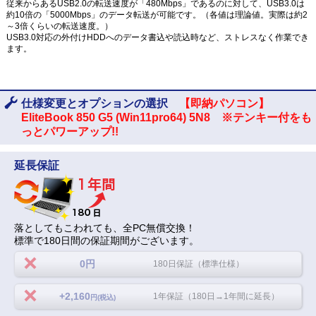
従来からあるUSB2.0の転送速度が「480Mbps」であるのに対して、USB3.0は
約10倍の「5000Mbps」のデータ転送が可能です。（各値は理論値。実際は約2
～3倍くらいの転送速度。）
USB3.0対応の外付けHDDへのデータ書込や読込時など、ストレスなく作業でき
ます。
仕様変更とオプションの選択
【即納パソコン】
EliteBook 850 G5 (Win11pro64) 5N8 ※テンキー付をも
っとパワーアップ!!
延長保証
落としてもこわれても、全PC無償交換！
標準で180日間の保証期間がございます。
0円
180日保証（標準仕様）
+2,160
1年保証（180日→1年間に延長）
円(税込)