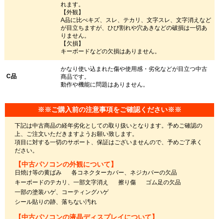
れます。
【外観】
A品に比べキズ、スレ、テカリ、文字スレ、文字消えなど
が目立ちますが、ひび割れや穴あきなどの破損は一切あ
りません。
【欠損】
キーボードなどの欠損はありません。
かなり使い込まれた傷や使用感・劣化などが目立つ中古
C品
商品です。
動作や機能に問題はありません。
※※ご購入前の注意事項をご確認ください※※
下記は中古商品の経年劣化としての取り扱いとなります。予めご確認の
上、ご注文いただきますようお願い致します。
項目に対する一切のサポート、保証はございませんので、予めご了承く
ださい。
【中古パソコンの外観について】
日焼け等の黄ばみ
各コネクターカバー、ネジカバーの欠品
キーボードのテカリ、一部文字消え
擦り傷
ゴム足の欠品
一部の塗装ハゲ、コーティングハゲ
シール貼りの跡、落ちない汚れ
【中古パソコンの液晶ディスプレイについて】