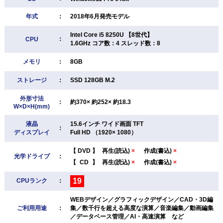
年式
：
2018年6月発売モデル
Intel Core i5 8250U 【8世代】
：
CPU
1.6GHz コア数：4 スレッド数：8
メモリ
：
8GB
ストレージ
：
SSD 128GB M.2
外形寸法
：
約370× 約252× 約18.3
W×D×H(mm)
液晶
15.6インチ ワイド画面 TFT
：
ディスプレイ
Full HD （1920× 1080）
【
DVD
】
再生(読込)
×
作成(書込)
×
光学ドライブ
：
【
CD
】
再生(読込)
×
作成(書込)
×
19
CPUランク
：
WEBデザイン／グラフィックデザイン／CAD・3D編
ご利用用途
：
集／数千行を超える高度な演算／音楽編集／動画編集
／データベース管理／AI・高速演算 など