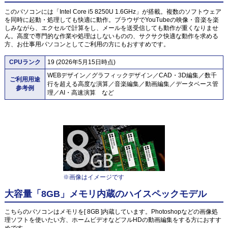
このパソコンには「Intel Core i5 8250U 1.6GHz」が搭載。複数のソフトウェア
を同時に起動・処理しても快適に動作。ブラウザでYouTubeの映像・音楽を楽
しみながら、エクセルで計算をし、メールを送受信しても動作が重くなりませ
ん。高度で専門的な作業や処理はしないものの、サクサク快適な動作を求める
方、お仕事用パソコンとしてご利用の方にもおすすめです。
CPUランク
19 (2026年5月15日時点)
WEBデザイン／グラフィックデザイン／CAD・3D編集／数千
ご利用用途
行を超える高度な演算／音楽編集／動画編集／データベース管
参考例
理／AI・高速演算 など
※画像はイメージです
大容量「8GB」メモリ内蔵のハイスペックモデル
こちらのパソコンはメモリを[ 8GB ]内蔵しています。Photoshopなどの画像処
理ソフトを使いたい方、ホームビデオなどフルHDの動画編集をする方におすす