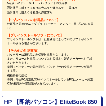
5点以下のドット抜け
バックライトの光漏れ
通常使用に耐えうる程度の色ムラや輝度ムラ
黄ばみ
通常使用に耐えうる程度の輝度落ち
【中古パソコンの付属品について】
純正品と同等のACアダプタ（メーカー、アンペア、差し込み口が同
じ）
【プリインストールソフトについて】
プリインストールソフトは、仕様変更によって別のソフトがインス
トールされる場合がございます。
【その他の注意事項】
バッテリーは消耗品の為保証対象外となります。
また、リコール対象品についてはお客様より製造メーカーへお手続
きいただきます。
※例：バッテリーの完全消耗、バッテリーの交換メッセージが表示
する等。
機種特有の症状
※例：再生PC用正規OSをインストールしているPCはメーカー純正
OSの機能が一部制限がされております。
HP 【即納パソコン】EliteBook 850