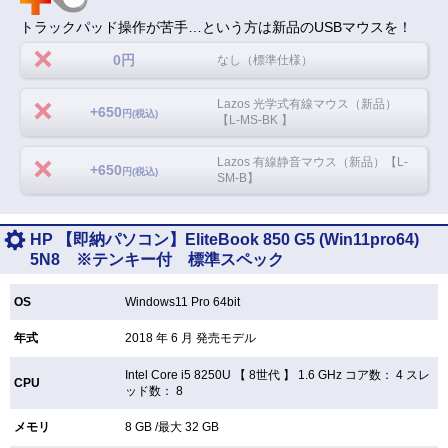
トラックパッド操作が苦手…という方は新品のUSBマウスを！
0円
なし（標準仕様）
Lazos 光学式有線マウス（新品）
+650
円(税込)
【L-MS-BK 】
Lazos 有線静音マウス（新品）【L-
+650
円(税込)
SM-B】
HP 【即納パソコン】EliteBook 850 G5 (Win11pro64)
5N8 ※テンキー付 標準スペック
OS
Windows11 Pro 64bit
年式
2018 年 6 月 発売モデル
Intel Core i5 8250U 【
8世代 】 1.6 GHz コア数： 4 スレ
CPU
ッド数： 8
メモリ
8 GB /最大 32 GB