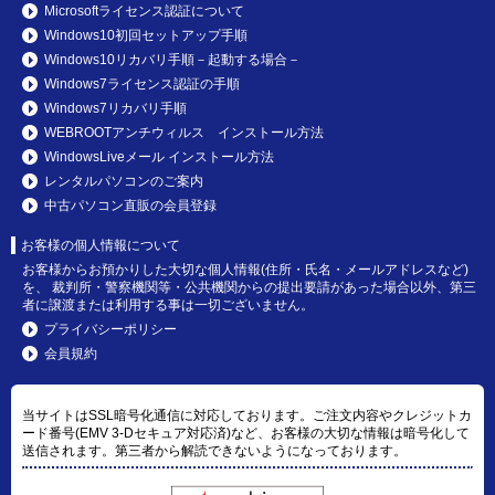
Microsoftライセンス認証について
Windows10初回セットアップ手順
Windows10リカバリ手順－起動する場合－
Windows7ライセンス認証の手順
Windows7リカバリ手順
WEBROOTアンチウィルス インストール方法
WindowsLiveメール インストール方法
レンタルパソコンのご案内
中古パソコン直販の会員登録
お客様の個人情報について
お客様からお預かりした大切な個人情報(住所・氏名・メールアドレスなど)
を、 裁判所・警察機関等・公共機関からの提出要請があった場合以外、第三
者に譲渡または利用する事は一切ございません。
プライバシーポリシー
会員規約
当サイトはSSL暗号化通信に対応しております。ご注文内容やクレジットカ
ード番号(EMV 3-Dセキュア対応済)など、お客様の大切な情報は暗号化して
送信されます。第三者から解読できないようになっております。