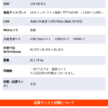
SSD
128 GB
M.2
液晶ディスプレイ
15.6 インチ
ワイド画面 /
TFT
Full HD （ 1,920 × 1,080 ）
LAN
有線LAN速度 1,000 Mbps 無線LAN
対応
Webカメラ
搭載
入出力ポート
USB Type-C× 1 USB3.0× 2 HDMI× 1
外形寸法
約 370 × 約 252 × 約 18.3
W×D×H(mm)
重量
約 1.78 kg
・ACアダプタ、電源コード
同梱物
※上記以外の付属はございません。
状態（品質ラン
Ｂ品
ク）
品質ランクと状態について