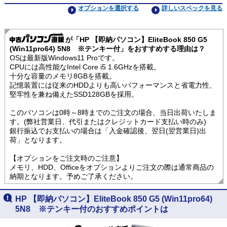
オプションを選択する
詳しいスペックを見る
が「HP 【即納パソコン】EliteBook 850 G5
(Win11pro64) 5N8 ※テンキー付」をおすすめする理由は？
OSは最新版Windows11 Proです。
CPUには高性能なIntel Core i5 1.6GHzを搭載。
十分な容量のメモリ8GBを搭載。
記憶装置には従来のHDDよりも高いパフォーマンスと省電力性、
堅牢性を兼ね備えたSSD128GBを採用。
このパソコンは0時～8時までのご注文の場合、当日出荷いたしま
す。(弊社営業日、代引またはクレジットカード支払い時のみ)
銀行振込でお支払いの場合は「入金確認後、翌日(翌営業日)出
荷」となります。
【オプションをご注文時のご注意】
メモリ、HDD、Officeをオプションよりご注文の際は通常商品の
納期となります。予めご了承ください。
HP 【即納パソコン】EliteBook 850 G5 (Win11pro64)
5N8 ※テンキー付のおすすめポイントは