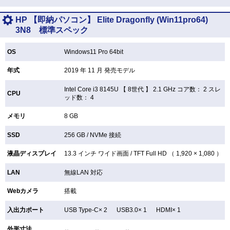
HP 【即納パソコン】 Elite Dragonfly (Win11pro64)
3N8 標準スペック
OS
Windows11 Pro 64bit
年式
2019 年 11 月 発売モデル
Intel Core i3 8145U 【
8世代 】 2.1 GHz コア数： 2 スレ
CPU
ッド数： 4
メモリ
8 GB
SSD
256 GB /
NVMe 接続
液晶ディスプレイ
13.3 インチ
ワイド画面 /
TFT
Full HD （ 1,920 × 1,080 ）
LAN
無線LAN
対応
Webカメラ
搭載
入出力ポート
USB Type-C× 2 USB3.0× 1 HDMI× 1
外形寸法