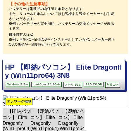
【その他の注意事項】
バッテリーは消耗品の為保証対象外となります。
また、リコール対象品についてはお客様より製造メーカーへお手続
きいただきます。
※例：バッテリーの完全消耗、バッテリーの交換メッセージが表示
する等。
機種特有の症状
※例：再生PC用正規OSをインストールしているPCはメーカー純正
OSの機能が一部制限がされております。
HP 【即納パソコン】 Elite Dragonfl
y (Win11pro64) 3N8
Windows11 Pro
Intel Core i3 2.1GHz
SSD 256GB
メモリ 8GB
無線LAN
テレワーク推奨