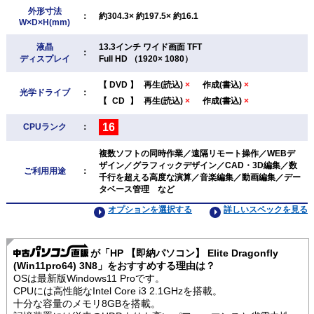
外形寸法
：
約304.3× 約197.5× 約16.1
W×D×H(mm)
液晶
13.3インチ ワイド画面 TFT
：
ディスプレイ
Full HD （1920× 1080）
【
DVD
】
再生(読込)
×
作成(書込)
×
光学ドライブ
：
【
CD
】
再生(読込)
×
作成(書込)
×
16
CPUランク
：
複数ソフトの同時作業／遠隔リモート操作／WEBデ
ザイン／グラフィックデザイン／CAD・3D編集／数
ご利用用途
：
千行を超える高度な演算／音楽編集／動画編集／デー
タベース管理 など
オプションを選択する
詳しいスペックを見る
が「HP 【即納パソコン】 Elite Dragonfly
(Win11pro64) 3N8」をおすすめする理由は？
OSは最新版Windows11 Proです。
CPUには高性能なIntel Core i3 2.1GHzを搭載。
十分な容量のメモリ8GBを搭載。