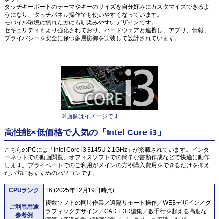
タッチキーボードのテーマやキーのサイズを自分好みにカスタマイズできるよ
うになり、タッチパネル操作でも使いやすくなっています。
モバイル環境に慣れた方にも馴染みやすいデザインです。
セキュリティもより強化されており、ハードウェアと連携し、アプリ、情報、
プライバシーを安全に保つ多層防御を実装して設計されています。
※画像はイメージです
高性能×低価格で人気の「Intel Core i3」
こちらのPCには「Intel Core i3 8145U 2.1GHz」が搭載されています。インタ
ーネットでの動画閲覧、オフィスソフトでの簡単な書類作成などで快適に動作
します。プライベートでのご利用がメインの方や購入費用をできるだけを抑え
たい方におすすめのパソコンです。
CPUランク
16 (2025年12月19日時点)
複数ソフトの同時作業／遠隔リモート操作／WEBデザイン／グ
ご利用用途
ラフィックデザイン／CAD・3D編集／数千行を超える高度な
参考例