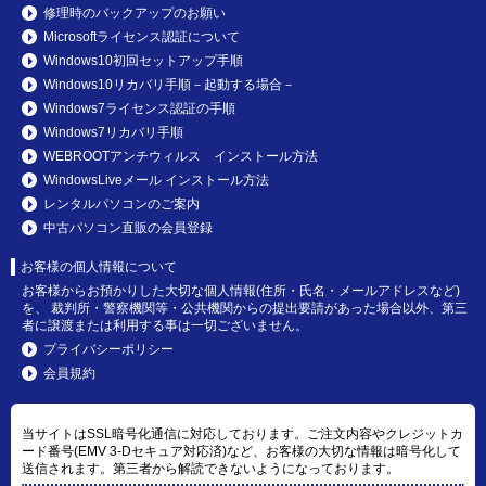
修理時のバックアップのお願い
Microsoftライセンス認証について
Windows10初回セットアップ手順
Windows10リカバリ手順－起動する場合－
Windows7ライセンス認証の手順
Windows7リカバリ手順
WEBROOTアンチウィルス インストール方法
WindowsLiveメール インストール方法
レンタルパソコンのご案内
中古パソコン直販の会員登録
お客様の個人情報について
お客様からお預かりした大切な個人情報(住所・氏名・メールアドレスなど)
を、 裁判所・警察機関等・公共機関からの提出要請があった場合以外、第三
者に譲渡または利用する事は一切ございません。
プライバシーポリシー
会員規約
当サイトはSSL暗号化通信に対応しております。ご注文内容やクレジットカ
ード番号(EMV 3-Dセキュア対応済)など、お客様の大切な情報は暗号化して
送信されます。第三者から解読できないようになっております。