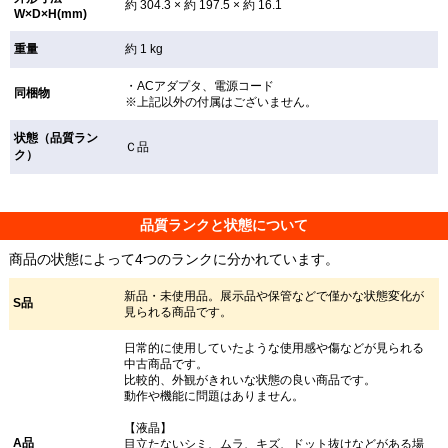
約 304.3 × 約 197.5 × 約 16.1
W×D×H(mm)
重量
約 1 kg
・ACアダプタ、電源コード
同梱物
※上記以外の付属はございません。
状態（品質ラン
Ｃ品
ク）
品質ランクと状態について
商品の状態によって4つのランクに分かれています。
新品・未使用品。展示品や保管などで僅かな状態変化が
S品
見られる商品です。
日常的に使用していたような使用感や傷などが見られる
中古商品です。
比較的、外観がきれいな状態の良い商品です。
動作や機能に問題はありません。
【液晶】
A品
目立たないシミ、ムラ、キズ、ドット抜けなどがある場