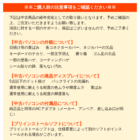
※※ご購入前の注意事項をご確認ください※※
下記は中古商品の経年劣化としての取り扱いとなります。予めご確認の
上、ご注文いただきますようお願い致します。
項目に対する一切のサポート、保証はございませんので、予めご了承く
ださい。
【中古パソコンの外観について】
日焼け等の黄ばみ
各コネクターカバー、ネジカバーの欠品
キーボードのテカリ、一部文字消え
擦り傷
ゴム足の欠品
一部の塗装ハゲ、コーティングハゲ
シール貼りの跡、落ちない汚れ
【中古パソコンの液晶ディスプレイについて】
5点以下のドット抜け
バックライトの光漏れ
通常使用に耐えうる程度の色ムラや輝度ムラ
黄ばみ
通常使用に耐えうる程度の輝度落ち
【中古パソコンの付属品について】
純正品と同等のACアダプタ（メーカー、アンペア、差し込み口が同
じ）
【プリインストールソフトについて】
プリインストールソフトは、仕様変更によって別のソフトがインス
トールされる場合がございます。