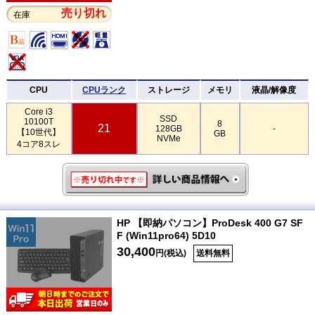
売り切れ
在庫
CPU
CPUランク
ストレージ
メモリ
液晶/解像度
Core i3
SSD
10100T
8
21
128GB
-
【10世代】
GB
NVMe
4コア8スレ
HP 【即納パソコン】ProDesk 400 G7 SF
F (Win11pro64) 5D10
30,400
円(税込)
送料無料