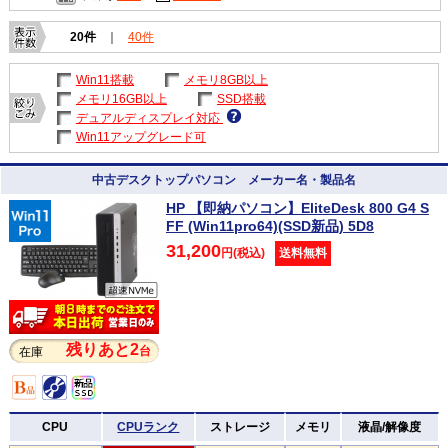
20件
｜
40件
Win11搭載
メモリ8GB以上
メモリ16GB以上
SSD搭載
デュアルディスプレイ対応
Win11アップグレード可
中古デスクトップパソコン メーカー名・製品名
HP 【即納パソコン】EliteDesk 800 G4 S
FF (Win11pro64)(SSD新品) 5D8
31,200
円(税込)
送料無料
残りあと2
台
在庫
CPU
CPUランク
ストレージ
メモリ
液晶/解像度