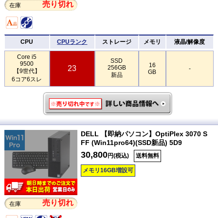
売り切れ
在庫
CPU
CPUランク
ストレージ
メモリ
液晶/解像度
Core i5
SSD
9500
16
23
256GB
-
【9世代】
GB
新品
6コア6スレ
DELL 【即納パソコン】OptiPlex 3070 S
FF (Win11pro64)(SSD新品) 5D9
30,800
円(税込)
送料無料
メモリ16GB増設可
売り切れ
在庫