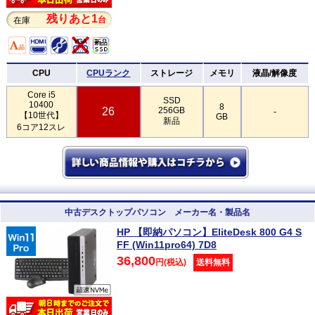
残りあと1
台
在庫
CPU
CPUランク
ストレージ
メモリ
液晶/解像度
Core i5
SSD
10400
8
26
256GB
-
【10世代】
GB
新品
6コア12スレ
中古デスクトップパソコン メーカー名・製品名
HP 【即納パソコン】EliteDesk 800 G4 S
FF (Win11pro64) 7D8
36,800
円(税込)
送料無料