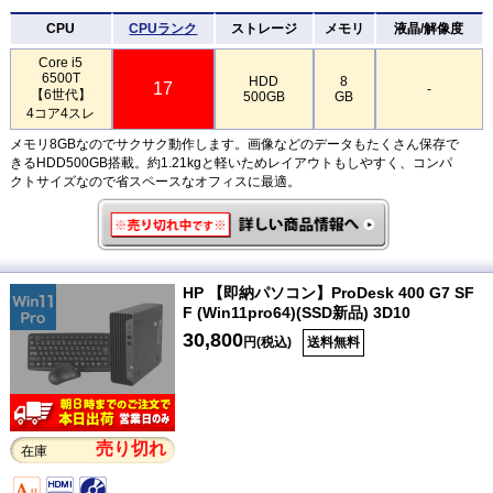
CPU
CPUランク
ストレージ
メモリ
液晶/解像度
Core i5
6500T
HDD
8
17
-
【6世代】
500GB
GB
4コア4スレ
メモリ8GBなのでサクサク動作します。画像などのデータもたくさん保存で
きるHDD500GB搭載。約1.21kgと軽いためレイアウトもしやすく、コンパ
クトサイズなので省スペースなオフィスに最適。
HP 【即納パソコン】ProDesk 400 G7 SF
F (Win11pro64)(SSD新品) 3D10
30,800
円(税込)
送料無料
売り切れ
在庫