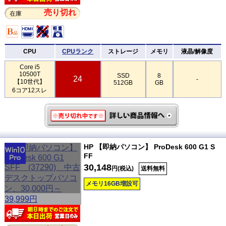
売り切れ
在庫
CPU
CPUランク
ストレージ
メモリ
液晶/解像度
Core i5
10500T
SSD
8
24
-
【10世代】
512GB
GB
6コア12スレ
HP 【即納パソコン】 ProDesk 600 G1 S
FF
30,148
円(税込)
送料無料
メモリ16GB増設可