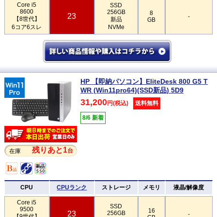
Core i5
SSD
8600
256GB
8
23
-
【8世代】
新品
GB
6コア6スレ
NVMe
HP 【即納パソコン】EliteDesk 800 G5 T
WR (Win11pro64)(SSD新品) 5D9
31,200
円(税込)
送料無料
8/6 新着
残りあと1
台
在庫
CPU
CPUランク
ストレージ
メモリ
液晶/解像度
Core i5
SSD
9500
16
23
256GB
-
【9世代】