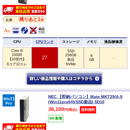
残りあと1
台
在庫
CPU
CPUランク
ストレージ
メモリ
液晶/解像度
Core i5
SSD
10500
256GB
8
27
-
【10世代】
新品
GB
6コア12スレ
NVMe
NEC 【即納パソコン】Mate MKT29/A-9
(Win11pro64)(SSD新品) 5D10
36,100
円(税込)
送料無料
8/6 新着