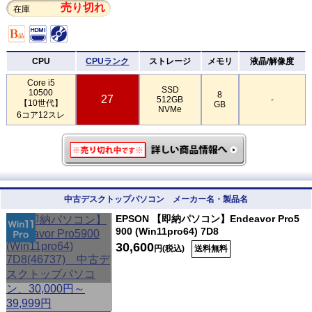
売り切れ
在庫
CPU
CPUランク
ストレージ
メモリ
液晶/解像度
Core i5
SSD
10500
8
27
512GB
-
【10世代】
GB
NVMe
6コア12スレ
中古デスクトップパソコン メーカー名・製品名
EPSON 【即納パソコン】Endeavor Pro5
900 (Win11pro64) 7D8
30,600
円(税込)
送料無料