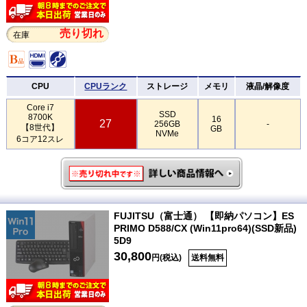
売り切れ
在庫
CPU
CPUランク
ストレージ
メモリ
液晶/解像度
Core i7
SSD
8700K
16
27
256GB
-
【8世代】
GB
NVMe
6コア12スレ
FUJITSU（富士通） 【即納パソコン】ES
PRIMO D588/CX (Win11pro64)(SSD新品)
5D9
30,800
円(税込)
送料無料