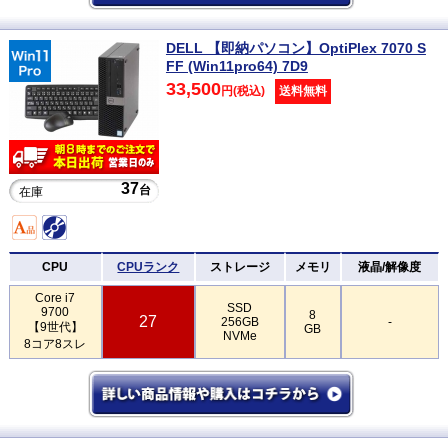
DELL 【即納パソコン】OptiPlex 7070 S
FF (Win11pro64) 7D9
33,500
円(税込)
送料無料
37
台
在庫
CPU
CPUランク
ストレージ
メモリ
液晶/解像度
Core i7
SSD
9700
8
27
256GB
-
【9世代】
GB
NVMe
8コア8スレ