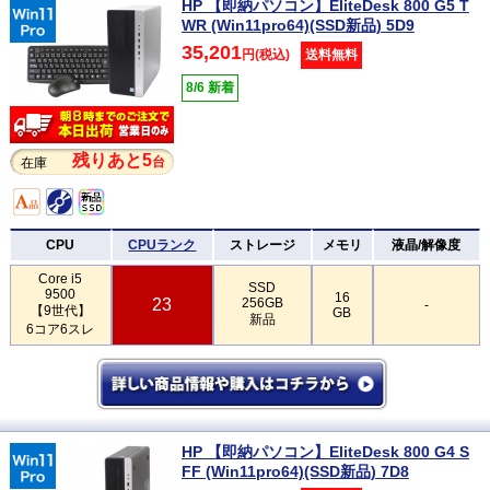
HP 【即納パソコン】EliteDesk 800 G5 T
WR (Win11pro64)(SSD新品) 5D9
35,201
円(税込)
送料無料
8/6 新着
残りあと5
台
在庫
CPU
CPUランク
ストレージ
メモリ
液晶/解像度
Core i5
SSD
9500
16
23
256GB
-
【9世代】
GB
新品
6コア6スレ
HP 【即納パソコン】EliteDesk 800 G4 S
FF (Win11pro64)(SSD新品) 7D8