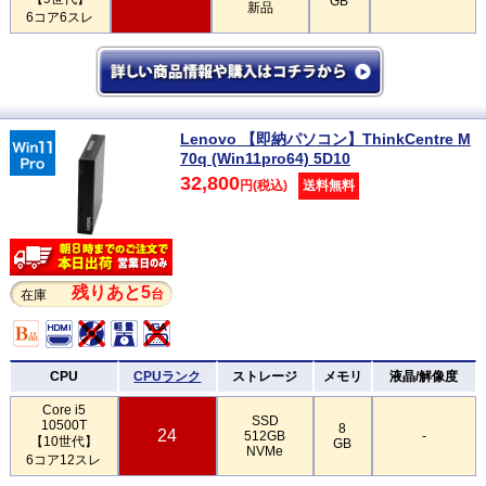
GB
新品
6コア6スレ
Lenovo 【即納パソコン】ThinkCentre M
70q (Win11pro64) 5D10
32,800
円(税込)
送料無料
残りあと5
台
在庫
CPU
CPUランク
ストレージ
メモリ
液晶/解像度
Core i5
SSD
10500T
8
24
512GB
-
【10世代】
GB
NVMe
6コア12スレ