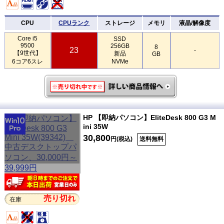
CPU
CPUランク
ストレージ
メモリ
液晶/解像度
Core i5
SSD
9500
256GB
8
23
-
【9世代】
新品
GB
6コア6スレ
NVMe
HP 【即納パソコン】EliteDesk 800 G3 M
ini 35W
30,800
円(税込)
送料無料
売り切れ
在庫