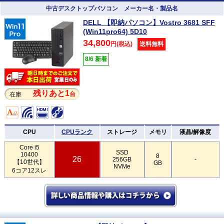
中古デスクトップパソコン メーカー名・製品名
DELL 【即納パソコン】Vostro 3681 SFF
(Win11pro64) 5D10
34,800
円(税込)
送料無料
8/6 新着
残りあと1
台
在庫
CPU
CPUランク
ストレージ
メモリ
液晶/解像度
Core i5
SSD
10400
8
26
256GB
-
【10世代】
GB
NVMe
6コア12スレ