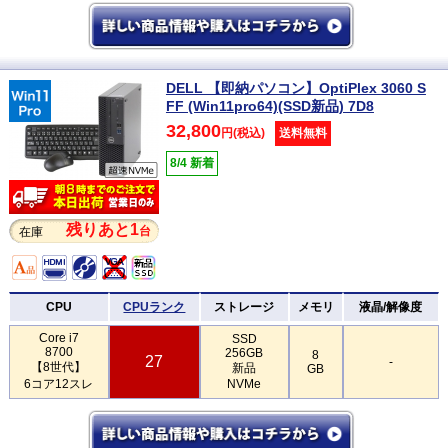
DELL 【即納パソコン】OptiPlex 3060 S
FF (Win11pro64)(SSD新品) 7D8
32,800
円(税込)
送料無料
8/4 新着
残りあと1
台
在庫
CPU
CPUランク
ストレージ
メモリ
液晶/解像度
Core i7
SSD
8700
256GB
8
27
-
【8世代】
新品
GB
6コア12スレ
NVMe