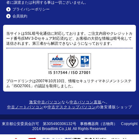
者に譲渡または利用する事は一切ございません。
プライバシーポリシー
会員規約
当サイトはSSL暗号化通信に対応しております。ご注文内容やクレジットカ
ード番号(EMV 3-Dセキュア対応済)など、お客様の大切な情報は暗号化して
送信されます。第三者から解読できないようになっております。
ブロードリンクは2007年10月10日、情報セキュリティマネジメントシステ
ム「ISO27001」の認証を取得しました。
激安中古パソコン
なら
中古パソコン直販
へ。
中古ノートパソコン
や
中古デスクトップパソコン
の激安通販ショップ
東京都公安委員会許可 第305490306132号 事務機器商（古物商） Copyright
2014 Broadlink Co.,Ltd. All Rights Reserved.