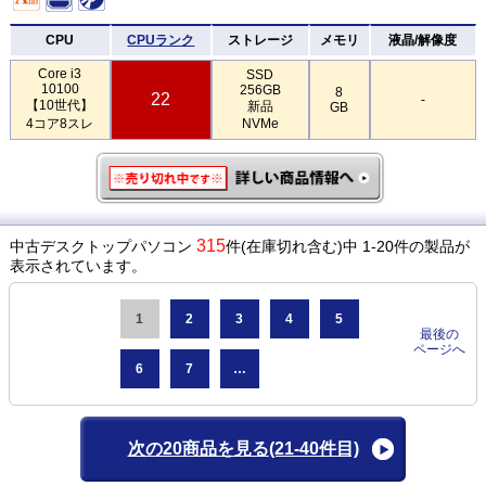
CPU
CPUランク
ストレージ
メモリ
液晶/解像度
Core i3
SSD
10100
256GB
8
22
-
【10世代】
新品
GB
4コア8スレ
NVMe
315
中古デスクトップパソコン
件(在庫切れ含む)中 1-20件の製品が
表示されています。
1
2
3
4
5
最後の
ページへ
6
7
…
次の20商品を見る
(21-40件目)