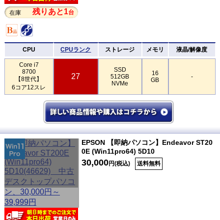
残りあと1
台
在庫
CPU
CPUランク
ストレージ
メモリ
液晶/解像度
Core i7
SSD
8700
16
27
512GB
-
【8世代】
GB
NVMe
6コア12スレ
EPSON 【即納パソコン】Endeavor ST20
0E (Win11pro64) 5D10
30,000
円(税込)
送料無料