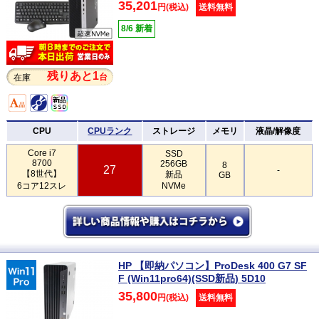
35,201
円(税込)
送料無料
8/6 新着
残りあと1
台
在庫
CPU
CPUランク
ストレージ
メモリ
液晶/解像度
Core i7
SSD
8700
256GB
8
27
-
【8世代】
新品
GB
6コア12スレ
NVMe
HP 【即納パソコン】ProDesk 400 G7 SF
F (Win11pro64)(SSD新品) 5D10
35,800
円(税込)
送料無料