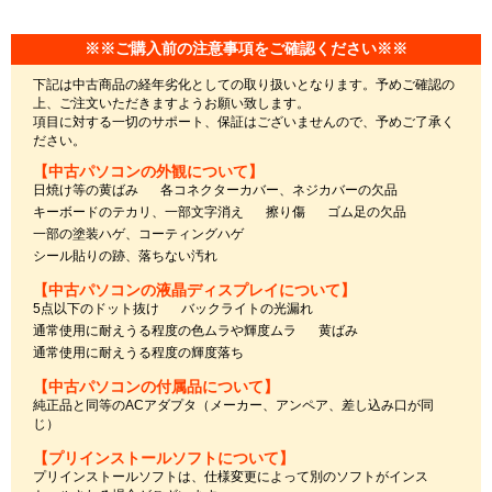
※※ご購入前の注意事項をご確認ください※※
下記は中古商品の経年劣化としての取り扱いとなります。予めご確認の
上、ご注文いただきますようお願い致します。
項目に対する一切のサポート、保証はございませんので、予めご了承く
ださい。
【中古パソコンの外観について】
日焼け等の黄ばみ
各コネクターカバー、ネジカバーの欠品
キーボードのテカリ、一部文字消え
擦り傷
ゴム足の欠品
一部の塗装ハゲ、コーティングハゲ
シール貼りの跡、落ちない汚れ
【中古パソコンの液晶ディスプレイについて】
5点以下のドット抜け
バックライトの光漏れ
通常使用に耐えうる程度の色ムラや輝度ムラ
黄ばみ
通常使用に耐えうる程度の輝度落ち
【中古パソコンの付属品について】
純正品と同等のACアダプタ（メーカー、アンペア、差し込み口が同
じ）
【プリインストールソフトについて】
プリインストールソフトは、仕様変更によって別のソフトがインス