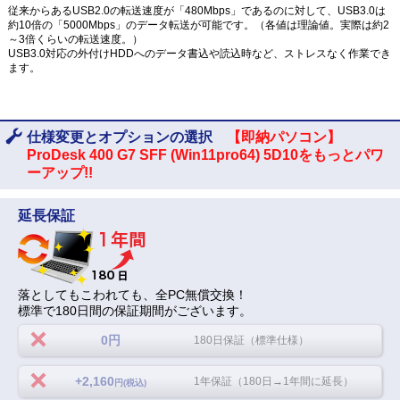
従来からあるUSB2.0の転送速度が「480Mbps」であるのに対して、USB3.0は
約10倍の「5000Mbps」のデータ転送が可能です。（各値は理論値。実際は約2
～3倍くらいの転送速度。）
USB3.0対応の外付けHDDへのデータ書込や読込時など、ストレスなく作業でき
ます。
仕様変更とオプションの選択
【即納パソコン】
ProDesk 400 G7 SFF (Win11pro64) 5D10をもっとパワ
ーアップ!!
延長保証
落としてもこわれても、全PC無償交換！
標準で180日間の保証期間がございます。
0円
180日保証（標準仕様）
+2,160
1年保証（180日→1年間に延長）
円(税込)