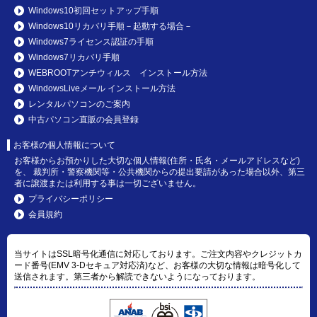
Windows10初回セットアップ手順
Windows10リカバリ手順－起動する場合－
Windows7ライセンス認証の手順
Windows7リカバリ手順
WEBROOTアンチウィルス インストール方法
WindowsLiveメール インストール方法
レンタルパソコンのご案内
中古パソコン直販の会員登録
お客様の個人情報について
お客様からお預かりした大切な個人情報(住所・氏名・メールアドレスなど)
を、 裁判所・警察機関等・公共機関からの提出要請があった場合以外、第三
者に譲渡または利用する事は一切ございません。
プライバシーポリシー
会員規約
当サイトはSSL暗号化通信に対応しております。ご注文内容やクレジットカ
ード番号(EMV 3-Dセキュア対応済)など、お客様の大切な情報は暗号化して
送信されます。第三者から解読できないようになっております。