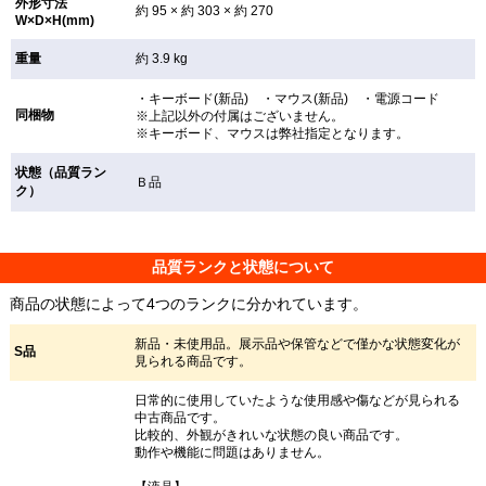
外形寸法
約 95 × 約 303 × 約 270
W×D×H(mm)
重量
約 3.9 kg
・キーボード(新品) ・マウス(新品) ・電源コード
同梱物
※上記以外の付属はございません。
※キーボード、マウスは弊社指定となります。
状態（品質ラン
Ｂ品
ク）
品質ランクと状態について
商品の状態によって4つのランクに分かれています。
新品・未使用品。展示品や保管などで僅かな状態変化が
S品
見られる商品です。
日常的に使用していたような使用感や傷などが見られる
中古商品です。
比較的、外観がきれいな状態の良い商品です。
動作や機能に問題はありません。