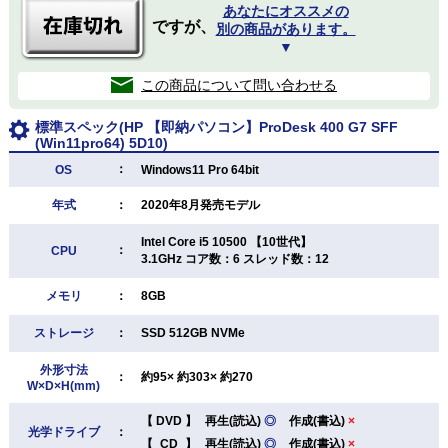
あなたにオススメの
ですが、
別の商品があります。
▼
この商品について問い合わせる
標準スペック(HP 【即納パソコン】ProDesk 400 G7 SFF
(Win11pro64) 5D10)
：
OS
Windows11 Pro 64bit
年式
：
2020年8月発売モデル
Intel Core i5 10500 【10世代】
：
CPU
3.1GHz コア数：6 スレッド数：12
メモリ
：
8GB
ストレージ
：
SSD 512GB NVMe
外形寸法
：
約95× 約303× 約270
W×D×H(mm)
【
DVD
】
再生(読込)
◎
作成(書込)
×
光学ドライブ
：
【
CD
】
再生(読込)
◎
作成(書込)
×