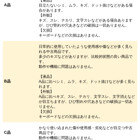
【液晶】
A品
目立たないシミ、ムラ、キズ、ドット抜けなどがある場
合があります。
【外観】
キズ、スレ、テカリ、文字スレなどがある場合あります
が、ひび割れや穴あきなどの破損は一切ありません。
【欠損】
キーボードなどの欠損はありません。
日常的に使用していたような使用感や傷などが多く見ら
れる中古商品です。
多少のキズなどがありますが、比較的状態の良い商品で
す。
動作や機能に問題はありません。
【液晶】
B品
A品に比べシミ、ムラ、キズ、ドット抜けなどが多く見ら
れます。
【外観】
A品に比べキズ、スレ、テカリ、文字スレ、文字消えなど
が目立ちますが、ひび割れや穴あきなどの破損は一切あ
りません。
【欠損】
キーボードなどの欠損はありません。
かなり使い込まれた傷や使用感・劣化などが目立つ中古
C品
商品です。
動作や機能に問題はありません。