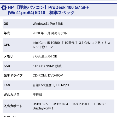
HP 【即納パソコン】ProDesk 400 G7 SFF
(Win11pro64) 5D10 標準スペック
OS
Windows11 Pro 64bit
年式
2020 年 8 月 発売モデル
Intel Core i5 10500 【
10世代 】 3.1 GHz コア数： 6 ス
CPU
レッド数： 12
メモリ
8 GB /最大 64 GB
SSD
512 GB /
NVMe 接続
光学ドライブ
CD-ROM /
DVD-ROM
LAN
有線LAN速度 1,000 Mbps
Webカメラ
非搭載
USB3.0× 5 USB2.0× 4 D-sub15× 1 HDMI× 1
入出力ポート
DisplayPort× 1