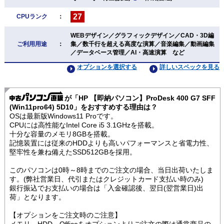
27
CPUランク
：
WEBデザイン／グラフィックデザイン／CAD・3D編
ご利用用途
：
集／数千行を超える高度な演算／音楽編集／動画編集
／データベース管理／AI・高速演算 など
オプションを選択する
詳しいスペックを見る
が「HP 【即納パソコン】ProDesk 400 G7 SFF
(Win11pro64) 5D10」をおすすめする理由は？
OSは最新版Windows11 Proです。
CPUには高性能なIntel Core i5 3.1GHzを搭載。
十分な容量のメモリ8GBを搭載。
記憶装置には従来のHDDよりも高いパフォーマンスと省電力性、
堅牢性を兼ね備えたSSD512GBを採用。
このパソコンは0時～8時までのご注文の場合、当日出荷いたしま
す。(弊社営業日、代引またはクレジットカード支払い時のみ)
銀行振込でお支払いの場合は「入金確認後、翌日(翌営業日)出
荷」となります。
【オプションをご注文時のご注意】
メモリ、HDD、Officeをオプションよりご注文の際は通常商品の