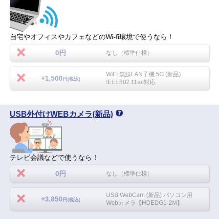
自宅やオフィスやカフェなどのWi-fi環境で使うなら！
0円
なし（標準仕様）
WiFi 無線LAN子機 5G (新品)
+1,500
円(税込)
IEEE802.11ac対応
USB外付けWEBカメラ(新品)
テレビ会議などで使うなら！
0円
なし（標準仕様）
USB WebCam (新品) パソコン用
+3,850
円(税込)
Webカメラ【HDEDG1-2M】