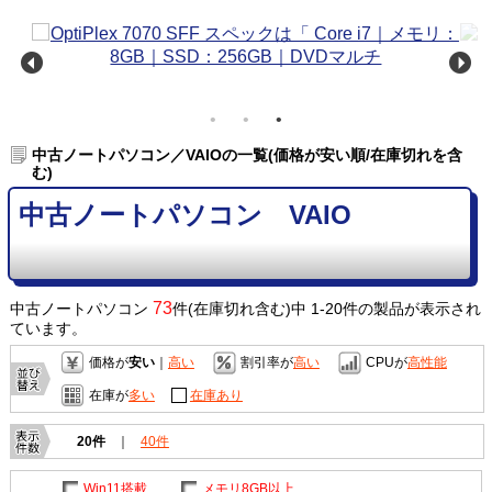
中古ノートパソコン／VAIOの一覧(価格が安い順/在庫切れを含
む)
中古ノートパソコン VAIO
73
中古ノートパソコン
件(在庫切れ含む)中 1-20件の製品が表示され
ています。
価格が
安い
｜
高い
割引率が
高い
CPUが
高性能
在庫が
多い
在庫あり
20件
｜
40件
Win11搭載
メモリ8GB以上