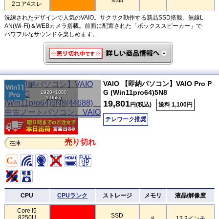
2コア4スレ
洗練されたデザインで人気のVAIO。サクサク動作する新品SSD搭載。無線L
AN(Wi-Fi)＆WEBカメラ搭載。前面に配置された「ボックススピーカー」で
パワフルなサウンドを楽しめます。
VAIO 【即納パソコン】VAIO Pro P
G (Win11pro64)5N8
1920×1080
1.06kg
19,801
円(税込)
送料 1,100円
テレワーク推奨
売り切れ
在庫
CPU
CPUランク
ストレージ
メモリ
液晶/解像度
Core i5
SSD
8250U
13.3インチ
8