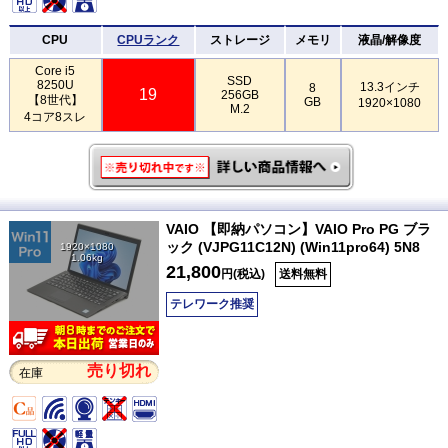
CPU
CPUランク
ストレージ
メモリ
液晶/解像度
Core i5
SSD
8250U
13.3インチ
8
19
256GB
【8世代】
GB
1920×1080
M.2
4コア8スレ
VAIO 【即納パソコン】VAIO Pro PG ブラ
ック (VJPG11C12N) (Win11pro64) 5N8
1920×1080
1.06kg
21,800
円(税込)
送料無料
テレワーク推奨
売り切れ
在庫