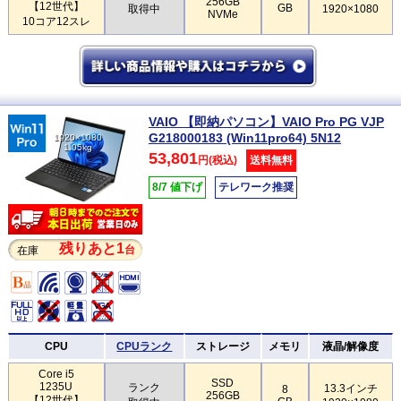
256GB
【12世代】
GB
取得中
1920×1080
NVMe
10コア12スレ
VAIO 【即納パソコン】VAIO Pro PG VJP
G218000183 (Win11pro64) 5N12
1920×1080
1.05kg
53,801
円(税込)
送料無料
8/7 値下げ
テレワーク推奨
残りあと1
台
在庫
CPU
CPUランク
ストレージ
メモリ
液晶/解像度
Core i5
SSD
1235U
ランク
13.3インチ
8
256GB
【12世代】