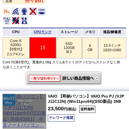
売り切れ
在庫
CPU
CPUランク
ストレージ
メモリ
液晶/解像度
Core i5
SSD
6200U
13.3インチ
8
15
120GB
【6世代】
GB
1920×1080
M.2
2コア4スレ
Core i5(第6世代)。重量約1.0kg スリム&ライトボディだからストレスなく持
ち歩くことができ
VAIO 【即納パソコン】VAIO Pro PJ (VJP
J11C12N) (Win11pro64)(SSD新品) 3N8
1920×1080
0.9kg
23,500
円(税込)
送料無料
テレワーク推奨