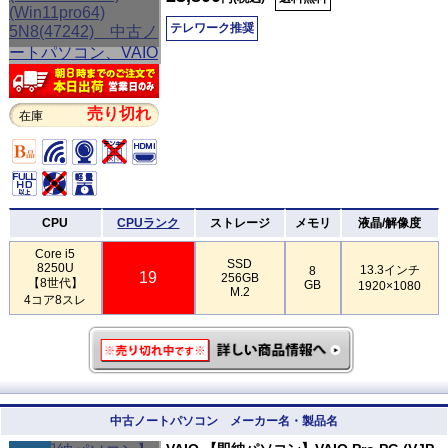
テレワーク推奨
売り切れ
在庫
CPU
CPUランク
ストレージ
メモリ
液晶/解像度
Core i5
SSD
8250U
13.3インチ
8
19
256GB
【8世代】
GB
1920×1080
M.2
4コア8スレ
中古ノートパソコン メーカー名・製品名