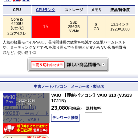
CPU
CPUランク
ストレージ
メモリ
液晶/解像度
Core i5
SSD
6200U
13.3インチ
8
15
256GB
【6世代】
GB
1920×1080
NVMe
2コア4スレ
人気の軽量モバイルVAIO。長時間使用の疲労を軽減する無限パームレスト
や、ミーティングなどでPCを取り囲んでも見栄えが変わらない広角視野液
晶など。使い勝手◎
中古ノートパソコン メーカー名・製品名
VAIO 【即納パソコン】VAIO S13 (VJS13
1C11N)
1920×1080
1.06kg
23,080
円(税込)
送料無料
テレワーク推奨