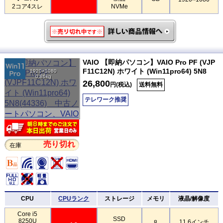
2コア4スレ
NVMe
VAIO 【即納パソコン】VAIO Pro PF (VJP
F11C12N) ホワイト (Win11pro64) 5N8
1920×1080
0.86kg
26,800
円(税込)
送料無料
テレワーク推奨
売り切れ
在庫
CPU
CPUランク
ストレージ
メモリ
液晶/解像度
Core i5
SSD
8250U
11.6インチ
8