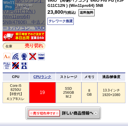
VAIO 【即納パソコン】VAIO Pro PG (VJP
G11C12N ) (Win11pro64) 5N8
1920×1080
1.06kg
23,800
円(税込)
送料無料
テレワーク推奨
売り切れ
在庫
CPU
CPUランク
ストレージ
メモリ
液晶/解像度
Core i5
SSD
8250U
13.3インチ
8
19
256GB
【8世代】
GB
1920×1080
M.2
4コア8スレ