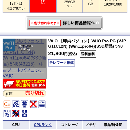
19
256GB
【8世代】
GB
1920×1080
M.2
4コア8スレ
VAIO 【即納パソコン】VAIO Pro PG (VJP
G11C12N) (Win11pro64)(SSD新品) 5N8
1920×1080
1.06kg
21,800
円(税込)
送料無料
テレワーク推奨
売り切れ
在庫
CPU
CPUランク
ストレージ
メモリ
液晶/解像度