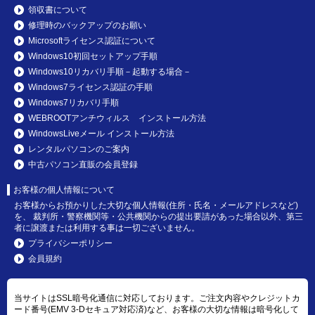
領収書について
修理時のバックアップのお願い
Microsoftライセンス認証について
Windows10初回セットアップ手順
Windows10リカバリ手順－起動する場合－
Windows7ライセンス認証の手順
Windows7リカバリ手順
WEBROOTアンチウィルス インストール方法
WindowsLiveメール インストール方法
レンタルパソコンのご案内
中古パソコン直販の会員登録
お客様の個人情報について
お客様からお預かりした大切な個人情報(住所・氏名・メールアドレスなど)
を、 裁判所・警察機関等・公共機関からの提出要請があった場合以外、第三
者に譲渡または利用する事は一切ございません。
プライバシーポリシー
会員規約
当サイトはSSL暗号化通信に対応しております。ご注文内容やクレジットカ
ード番号(EMV 3-Dセキュア対応済)など、お客様の大切な情報は暗号化して