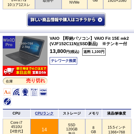
GB
取得中
1920×1080
NVMe
10コア12スレ
VAIO 【即納パソコン】VAIO Fit 15E mk2
(VJF152C11N)(SSD新品) ※テンキー付
1366×768
2.5kg
13,800
円(税込)
送料 1,100円
テレワーク推奨
売り切れ
在庫
CPU
CPUランク
ストレージ
メモリ
液晶/解像度
Core i7
SSD
4510U
15.5インチ
8
14
120GB
【4世代】
GB
1366×768
新品