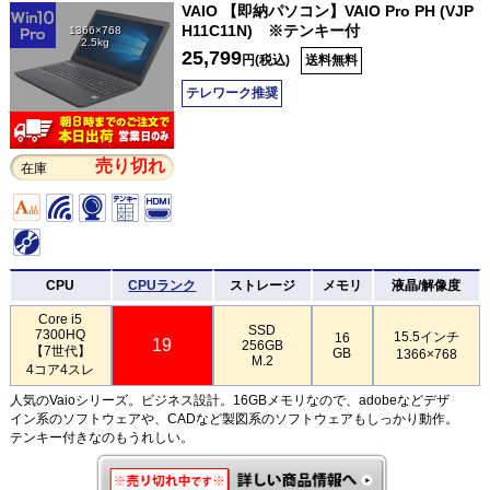
VAIO 【即納パソコン】VAIO Pro PH (VJP
H11C11N) ※テンキー付
1366×768
2.5kg
25,799
円(税込)
送料無料
テレワーク推奨
売り切れ
在庫
CPU
CPUランク
ストレージ
メモリ
液晶/解像度
Core i5
SSD
7300HQ
15.5インチ
16
19
256GB
【7世代】
GB
1366×768
M.2
4コア4スレ
人気のVaioシリーズ。ビジネス設計。16GBメモリなので、adobeなどデザ
イン系のソフトウェアや、CADなど製図系のソフトウェアもしっかり動作。
テンキー付きなのもうれしい。