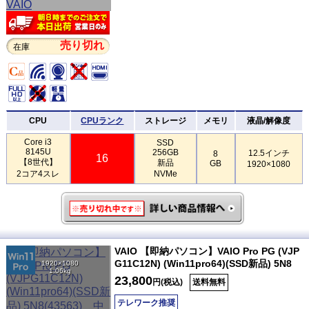
売り切れ
在庫
CPU
CPUランク
ストレージ
メモリ
液晶/解像度
Core i3
SSD
8145U
256GB
12.5インチ
8
16
【8世代】
新品
GB
1920×1080
2コア4スレ
NVMe
VAIO 【即納パソコン】VAIO Pro PG (VJP
G11C12N) (Win11pro64)(SSD新品) 5N8
1920×1080
1.06kg
23,800
円(税込)
送料無料
テレワーク推奨