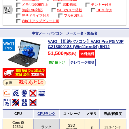
メモリ16GB以上
SSD搭載
テンキー付き
無線LAN対応
WEBカメラ搭載
HDMI付き
光学ドライブ付き
フルHD以上
Win11アップグレード可
中古ノートパソコン メーカー名・製品名
VAIO 【即納パソコン】VAIO Pro PG VJP
G218000183 (Win11pro64) 5N12
1920×1080
1.05kg
51,500
円(税込)
送料無料
8/7 値下げ
テレワーク推奨
残りあと1
台
在庫
CPU
CPUランク
ストレージ
メモリ
液晶/解像度
Core i5
SSD
1235U
ランク
13.3インチ
8