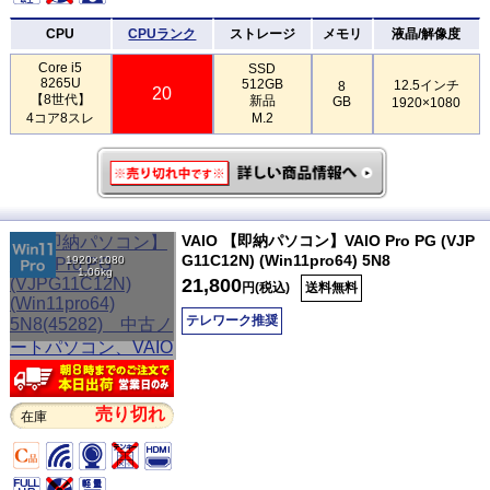
CPU
CPUランク
ストレージ
メモリ
液晶/解像度
Core i5
SSD
8265U
512GB
12.5インチ
8
20
【8世代】
新品
GB
1920×1080
4コア8スレ
M.2
VAIO 【即納パソコン】VAIO Pro PG (VJP
G11C12N) (Win11pro64) 5N8
1920×1080
1.06kg
21,800
円(税込)
送料無料
テレワーク推奨
売り切れ
在庫