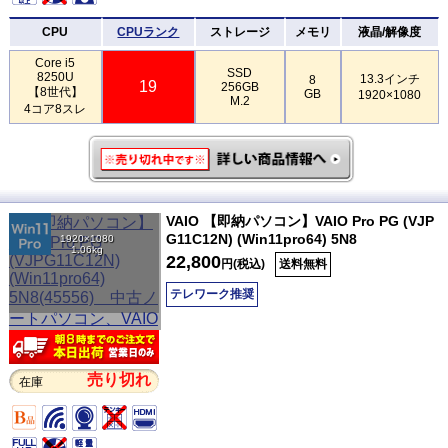
CPU
CPUランク
ストレージ
メモリ
液晶/解像度
Core i5
SSD
8250U
13.3インチ
8
19
256GB
【8世代】
GB
1920×1080
M.2
4コア8スレ
VAIO 【即納パソコン】VAIO Pro PG (VJP
G11C12N) (Win11pro64) 5N8
1920×1080
1.06kg
22,800
円(税込)
送料無料
テレワーク推奨
売り切れ
在庫