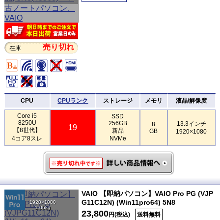
売り切れ
在庫
CPU
CPUランク
ストレージ
メモリ
液晶/解像度
Core i5
SSD
8250U
256GB
13.3インチ
8
19
【8世代】
新品
GB
1920×1080
4コア8スレ
NVMe
VAIO 【即納パソコン】VAIO Pro PG (VJP
G11C12N) (Win11pro64) 5N8
1920×1080
1.06kg
23,800
円(税込)
送料無料