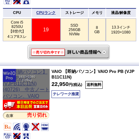
CPU
CPUランク
ストレージ
メモリ
液晶/解像度
Core i5
SSD
8250U
13.3インチ
8
19
256GB
【8世代】
GB
1920×1080
NVMe
4コア8スレ
VAIO 【即納パソコン】VAIO Pro PB (VJP
B11C11N)
1920×1080
1.09kg
22,950
円(税込)
送料無料
テレワーク推奨
売り切れ
在庫