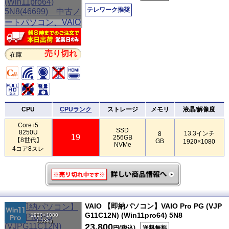
テレワーク推奨
売り切れ
在庫
CPU
CPUランク
ストレージ
メモリ
液晶/解像度
Core i5
SSD
8250U
13.3インチ
8
19
256GB
【8世代】
GB
1920×1080
NVMe
4コア8スレ
VAIO 【即納パソコン】VAIO Pro PG (VJP
G11C12N) (Win11pro64) 5N8
1920×1080
1.13kg
23,800
円(税込)
送料無料