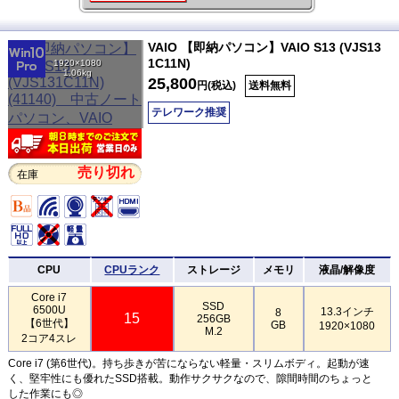
VAIO 【即納パソコン】VAIO S13 (VJS13
1C11N)
1920×1080
1.06kg
25,800
円(税込)
送料無料
テレワーク推奨
売り切れ
在庫
CPU
CPUランク
ストレージ
メモリ
液晶/解像度
Core i7
SSD
6500U
13.3インチ
8
15
256GB
【6世代】
GB
1920×1080
M.2
2コア4スレ
Core i7 (第6世代)。持ち歩きが苦にならない軽量・スリムボディ。起動が速
く、堅牢性にも優れたSSD搭載。動作サクサクなので、隙間時間のちょっと
した作業にも◎