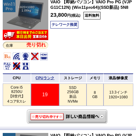
VAIO 【即納パソコン】VAIO Pro PG (VJP
G11C12N) (Win11pro64)(SSD新品) 5N8
1920×1080
1.06kg
23,800
円(税込)
送料無料
テレワーク推奨
売り切れ
在庫
CPU
CPUランク
ストレージ
メモリ
液晶/解像度
Core i5
SSD
8250U
256GB
13.3インチ
8
19
【8世代】
新品
GB
1920×1080
4コア8スレ
NVMe
VAIO 【即納パソコン】VAIO Pro PG (VJP