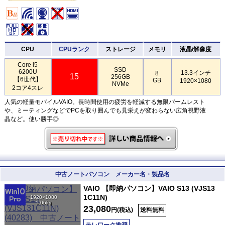
CPU
CPUランク
ストレージ
メモリ
液晶/解像度
Core i5
SSD
6200U
13.3インチ
8
15
256GB
【6世代】
GB
1920×1080
NVMe
2コア4スレ
人気の軽量モバイルVAIO。長時間使用の疲労を軽減する無限パームレスト
や、ミーティングなどでPCを取り囲んでも見栄えが変わらない広角視野液
晶など。使い勝手◎
中古ノートパソコン メーカー名・製品名
VAIO 【即納パソコン】VAIO S13 (VJS13
1C11N)
1920×1080
1.06kg
23,080
円(税込)
送料無料
テレワーク推奨