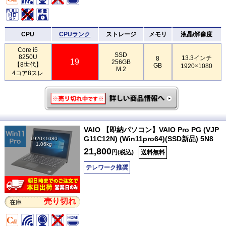
CPU
CPUランク
ストレージ
メモリ
液晶/解像度
Core i5
SSD
8250U
13.3インチ
8
19
256GB
【8世代】
GB
1920×1080
M.2
4コア8スレ
VAIO 【即納パソコン】VAIO Pro PG (VJP
G11C12N) (Win11pro64)(SSD新品) 5N8
1920×1080
1.06kg
21,800
円(税込)
送料無料
テレワーク推奨
売り切れ
在庫