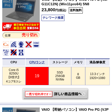
G11C12N) (Win11pro64) 5N8
1920×1080
1.06kg
23,800
円(税込)
送料無料
テレワーク推奨
売り切れ
在庫
CPU
CPUランク
ストレージ
メモリ
液晶/解像度
Core i5
SSD
8250U
13.3インチ
8
19
256GB
【8世代】
GB
1920×1080
NVMe
4コア8スレ
VAIO 【即納パソコン】VAIO Pro PG (VJP