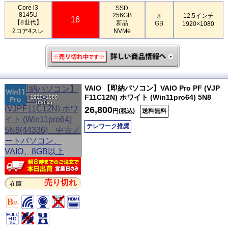
Core i3
SSD
8145U
256GB
12.5インチ
8
16
【8世代】
新品
GB
1920×1080
2コア4スレ
NVMe
VAIO 【即納パソコン】VAIO Pro PF (VJP
F11C12N) ホワイト (Win11pro64) 5N8
1920×1080
0.86kg
26,800
円(税込)
送料無料
テレワーク推奨
売り切れ
在庫