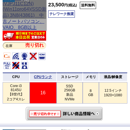
0.9kg
23,500
円(税込)
送料無料
テレワーク推奨
売り切れ
在庫
CPU
CPUランク
ストレージ
メモリ
液晶/解像度
Core i3
SSD
8145U
256GB
12.5インチ
8
16
【8世代】
新品
GB
1920×1080
2コア4スレ
NVMe