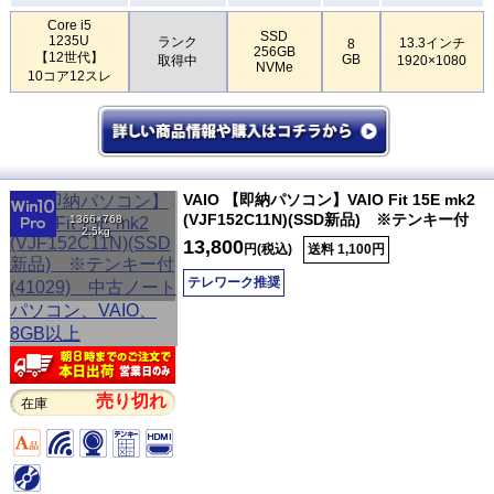
Core i5
SSD
1235U
ランク
13.3インチ
8
256GB
【12世代】
GB
取得中
1920×1080
NVMe
10コア12スレ
VAIO 【即納パソコン】VAIO Fit 15E mk2
(VJF152C11N)(SSD新品) ※テンキー付
1366×768
2.5kg
13,800
円(税込)
送料 1,100円
テレワーク推奨
売り切れ
在庫