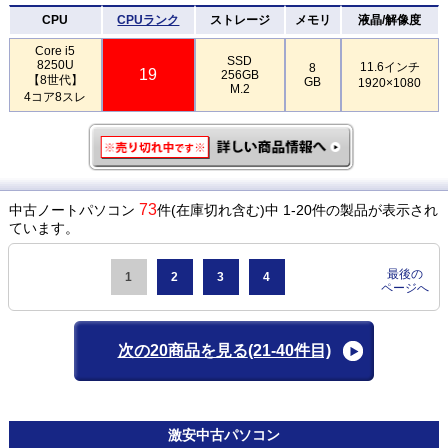
CPU
CPUランク
ストレージ
メモリ
液晶/解像度
Core i5
SSD
8250U
11.6インチ
8
19
256GB
【8世代】
GB
1920×1080
M.2
4コア8スレ
73
中古ノートパソコン
件(在庫切れ含む)中 1-20件の製品が表示され
ています。
最後の
1
2
3
4
ページへ
次の20商品を見る
(21-40件目)
激安
中古パソコン