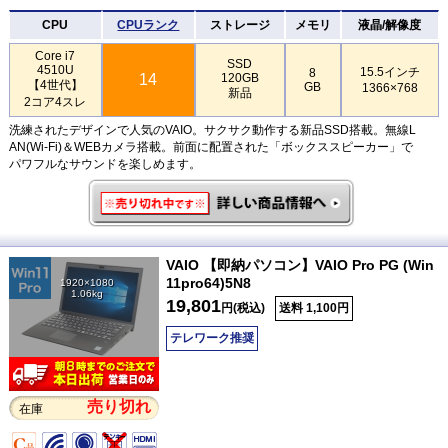
CPU
CPUランク
ストレージ
メモリ
液晶/解像度
Core i7
SSD
4510U
15.5インチ
8
14
120GB
【4世代】
GB
1366×768
新品
2コア4スレ
洗練されたデザインで人気のVAIO。サクサク動作する新品SSD搭載。無線L
AN(Wi-Fi)＆WEBカメラ搭載。前面に配置された「ボックススピーカー」で
パワフルなサウンドを楽しめます。
VAIO 【即納パソコン】VAIO Pro PG (Win
11pro64)5N8
1920×1080
1.06kg
19,801
円(税込)
送料 1,100円
テレワーク推奨
売り切れ
在庫