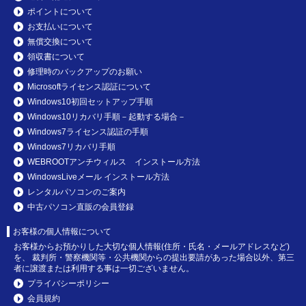
ポイントについて
お支払いについて
無償交換について
領収書について
修理時のバックアップのお願い
Microsoftライセンス認証について
Windows10初回セットアップ手順
Windows10リカバリ手順－起動する場合－
Windows7ライセンス認証の手順
Windows7リカバリ手順
WEBROOTアンチウィルス インストール方法
WindowsLiveメール インストール方法
レンタルパソコンのご案内
中古パソコン直販の会員登録
お客様の個人情報について
お客様からお預かりした大切な個人情報(住所・氏名・メールアドレスなど)
を、 裁判所・警察機関等・公共機関からの提出要請があった場合以外、第三
者に譲渡または利用する事は一切ございません。
プライバシーポリシー
会員規約