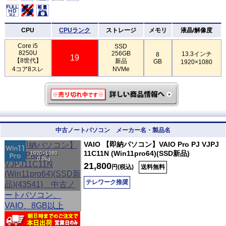
CPU
CPUランク
ストレージ
メモリ
液晶/解像度
Core i5
SSD
8250U
256GB
13.3インチ
8
19
【8世代】
新品
GB
1920×1080
4コア8スレ
NVMe
中古ノートパソコン メーカー名・製品名
VAIO 【即納パソコン】VAIO Pro PJ VJPJ
11C11N (Win11pro64)(SSD新品)
1920×1080
0.9kg
21,800
円(税込)
送料無料
テレワーク推奨