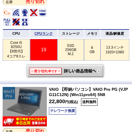
売り切れ
在庫
CPU
CPUランク
ストレージ
メモリ
液晶/解像度
Core i5
SSD
8250U
13.3インチ
8
19
256GB
【8世代】
GB
1920×1080
M.2
4コア8スレ
VAIO 【即納パソコン】VAIO Pro PG (VJP
G11C12N) (Win11pro64) 5N8
1920×1080
1.06kg
22,800
円(税込)
送料無料
テレワーク推奨
売り切れ
在庫