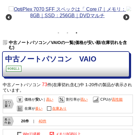
中古ノートパソコン／VAIOの一覧(価格が安い順/在庫切れを含
む)
中古ノートパソコン VAIO
8GB以上
73
中古ノートパソコン
件(在庫切れ含む)中 1-20件の製品が表示され
ています。
価格が
安い
｜
高い
割引率が
高い
CPUが
高性能
在庫が
多い
在庫あり
20件
｜
40件
Win11搭載
メモリ8GB以上