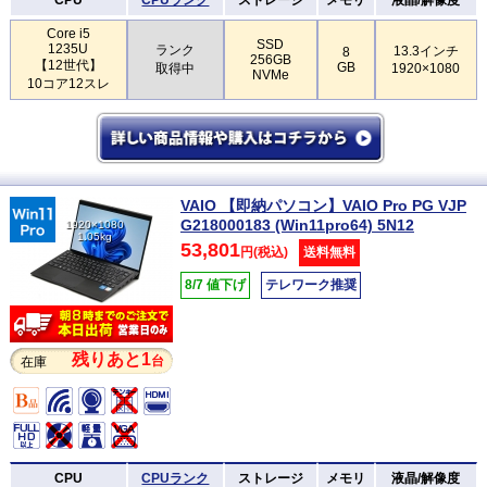
Core i5
SSD
1235U
ランク
13.3インチ
8
256GB
【12世代】
GB
取得中
1920×1080
NVMe
10コア12スレ
VAIO 【即納パソコン】VAIO Pro PG VJP
G218000183 (Win11pro64) 5N12
1920×1080
1.05kg
53,801
円(税込)
送料無料
8/7 値下げ
テレワーク推奨
残りあと1
台
在庫
CPU
CPUランク
ストレージ
メモリ
液晶/解像度