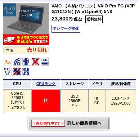
VAIO 【即納パソコン】VAIO Pro PG (VJP
G11C12N ) (Win11pro64) 5N8
1920×1080
1.06kg
23,800
円(税込)
送料無料
テレワーク推奨
売り切れ
在庫
CPU
CPUランク
ストレージ
メモリ
液晶/解像度
Core i5
SSD
8250U
13.3インチ
8
19
256GB
【8世代】
GB
1920×1080
M.2
4コア8スレ