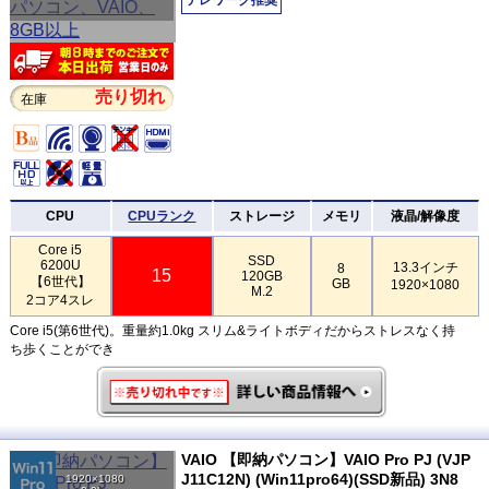
売り切れ
在庫
CPU
CPUランク
ストレージ
メモリ
液晶/解像度
Core i5
SSD
6200U
13.3インチ
8
15
120GB
【6世代】
GB
1920×1080
M.2
2コア4スレ
Core i5(第6世代)。重量約1.0kg スリム&ライトボディだからストレスなく持
ち歩くことができ
VAIO 【即納パソコン】VAIO Pro PJ (VJP
J11C12N) (Win11pro64)(SSD新品) 3N8
1920×1080