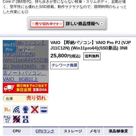
Core i7 (第6世代)。持ち歩きが苦にならない軽量・スリムボディ。起動が速
く、堅牢性にも優れたSSD搭載。動作サクサクなので、隙間時間のちょっと
した作業にも◎
VAIO 【即納パソコン】VAIO Pro PJ (VJP
J11C12N) (Win11pro64)(SSD新品) 3N8
1920×1080
0.9kg
25,800
円(税込)
送料無料
テレワーク推奨
売り切れ
在庫
CPU
CPUランク
ストレージ
メモリ
液晶/解像度