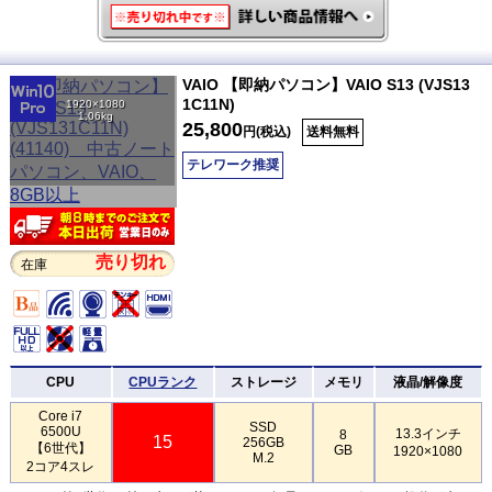
VAIO 【即納パソコン】VAIO S13 (VJS13
1C11N)
1920×1080
1.06kg
25,800
円(税込)
送料無料
テレワーク推奨
売り切れ
在庫
CPU
CPUランク
ストレージ
メモリ
液晶/解像度
Core i7
SSD
6500U
13.3インチ
8
15
256GB
【6世代】
GB
1920×1080
M.2
2コア4スレ