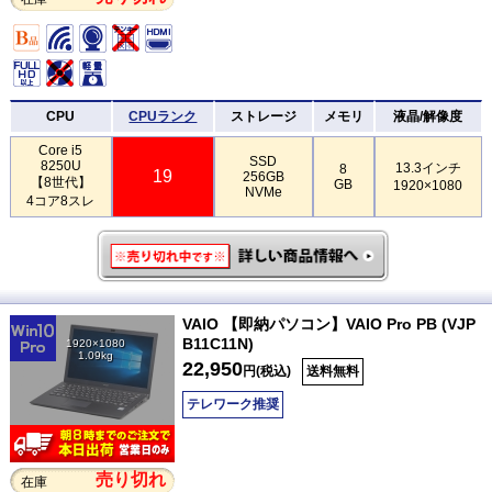
CPU
CPUランク
ストレージ
メモリ
液晶/解像度
Core i5
SSD
8250U
13.3インチ
8
19
256GB
【8世代】
GB
1920×1080
NVMe
4コア8スレ
VAIO 【即納パソコン】VAIO Pro PB (VJP
B11C11N)
1920×1080
1.09kg
22,950
円(税込)
送料無料
テレワーク推奨
売り切れ
在庫