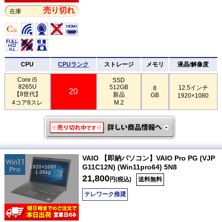
売り切れ
在庫
CPU
CPUランク
ストレージ
メモリ
液晶/解像度
Core i5
SSD
8265U
512GB
12.5インチ
8
20
【8世代】
新品
GB
1920×1080
4コア8スレ
M.2
VAIO 【即納パソコン】VAIO Pro PG (VJP
G11C12N) (Win11pro64) 5N8
1920×1080
1.06kg
21,800
円(税込)
送料無料
テレワーク推奨