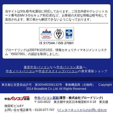
当サイトはSSL暗号化通信に対応しております。ご注文内容やクレジットカ
ード番号(EMV 3-Dセキュア対応済)など、お客様の大切な情報は暗号化して
送信されます。第三者から解読できないようになっております。
ブロードリンクは2007年10月10日、情報セキュリティマネジメントシステ
ム「ISO27001」の認証を取得しました。
激安中古パソコン
なら
中古パソコン直販
へ。
中古ノートパソコン
や
中古デスクトップパソコン
の激安通販ショップ
東京都公安委員会許可 第305490306132号 事務機器商（古物商） Copyright
2014 Broadlink Co.,Ltd. All Rights Reserved.
中古パソコン直販
(運営：株式会社ブロードリンク)
〒103-0022 東京都中央区日本橋室町4-3-18 東京建
物室町ビル8Ｆ
お問い合せ電話番号：
0120-077-747
(
インターネットからのお問い合わせ