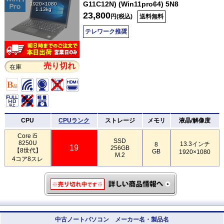
G11C12N) (Win11pro64) 5N8
1920×1080
1.13kg
23,800
円(税込)
送料無料
テレワーク推奨
売り切れ
在庫
CPU
CPUランク
ストレージ
メモリ
液晶/解像度
Core i5
SSD
8250U
13.3インチ
8
19
256GB
【8世代】
GB
1920×1080
M.2
4コア8スレ
中古ノートパソコン メーカー名・製品名