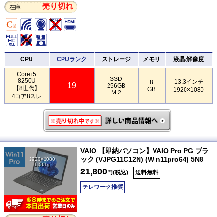
売り切れ
在庫
CPU
CPUランク
ストレージ
メモリ
液晶/解像度
Core i5
SSD
8250U
13.3インチ
8
19
256GB
【8世代】
GB
1920×1080
M.2
4コア8スレ
VAIO 【即納パソコン】VAIO Pro PG ブラ
ック (VJPG11C12N) (Win11pro64) 5N8
1920×1080
1.06kg
21,800
円(税込)
送料無料
テレワーク推奨