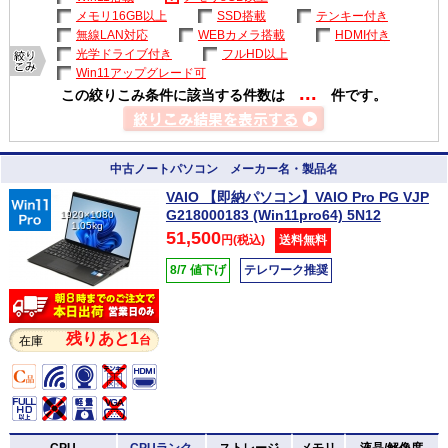
メモリ16GB以上
SSD搭載
テンキー付き
無線LAN対応
WEBカメラ搭載
HDMI付き
光学ドライブ付き
フルHD以上
Win11アップグレード可
...
この絞りこみ条件に該当する件数は
件です。
中古ノートパソコン メーカー名・製品名
VAIO 【即納パソコン】VAIO Pro PG VJP
G218000183 (Win11pro64) 5N12
1920×1080
1.05kg
51,500
円(税込)
送料無料
8/7 値下げ
テレワーク推奨
残りあと1
台
在庫
CPU
CPUランク
ストレージ
メモリ
液晶/解像度