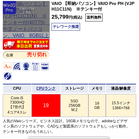
VAIO 【即納パソコン】VAIO Pro PH (VJP
H11C11N) ※テンキー付
1366×768
2.5kg
25,799
円(税込)
送料無料
テレワーク推奨
売り切れ
在庫
CPU
CPUランク
ストレージ
メモリ
液晶/解像度
Core i5
SSD
7300HQ
15.5インチ
16
19
256GB
【7世代】
GB
1366×768
M.2
4コア4スレ
人気のVaioシリーズ。ビジネス設計。16GBメモリなので、adobeなどデザ
イン系のソフトウェアや、CADなど製図系のソフトウェアもしっかり動作。
テンキー付きなのもうれしい。