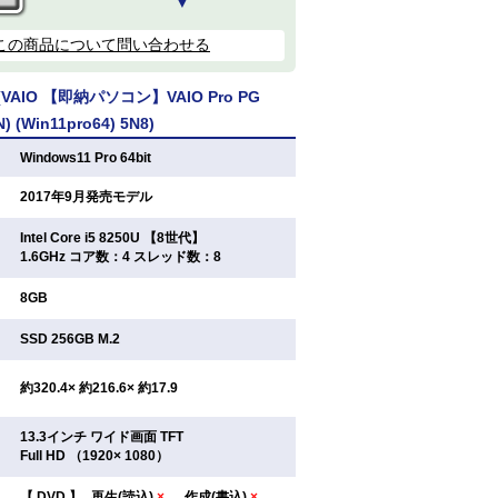
▼
この商品について問い合わせる
AIO 【即納パソコン】VAIO Pro PG
) (Win11pro64) 5N8)
：
Windows11 Pro 64bit
：
2017年9月発売モデル
Intel Core i5 8250U 【8世代】
：
1.6GHz コア数：4 スレッド数：8
：
8GB
：
SSD 256GB M.2
：
約320.4× 約216.6× 約17.9
13.3インチ ワイド画面 TFT
：
Full HD （1920× 1080）
【
DVD
】
再生(読込)
×
作成(書込)
×