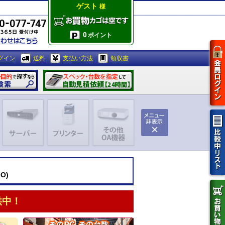
ゲスト
様
0
ポイント
グイン
送料
支払い方法
領収書
IO)
供中！