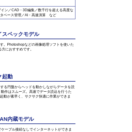
ザイン／CAD・3D編集／数千行を超える高度な
タベース管理／AI・高速演算 など
イスペックモデル
す。Photoshopなどの画像処理ソフトを使いた
る方におすすめです。
ク起動
転する円盤からヘッドを動かしながらデータを読
、動作はスムーズ。高速でデータ読込を行うた
起動が素早く、サクサク快適に作業ができま
AN内蔵モデル
環境でケーブル接続なしでインターネットができま