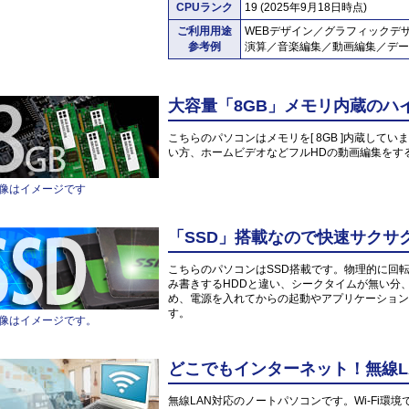
CPUランク
19 (2025年9月18日時点)
ご利用用途
WEBデザイン／グラフィックデ
参考例
演算／音楽編集／動画編集／デー
大容量「8GB」メモリ内蔵のハ
こちらのパソコンはメモリを[ 8GB ]内蔵していま
い方、ホームビデオなどフルHDの動画編集をす
像はイメージです
「SSD」搭載なので快速サクサ
こちらのパソコンはSSD搭載です。物理的に回
み書きするHDDと違い、シークタイムが無い分
め、電源を入れてからの起動やアプリケーション
す。
像はイメージです。
どこでもインターネット！無線L
無線LAN対応のノートパソコンです。Wi-Fi