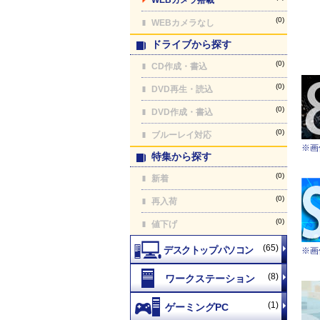
(0)
WEBカメラなし
ドライブから探す
(0)
CD作成・書込
(0)
DVD再生・読込
(0)
DVD作成・書込
(0)
ブルーレイ対応
※画
特集から探す
(0)
新着
(0)
再入荷
(0)
値下げ
(65)
※画
(8)
(1)