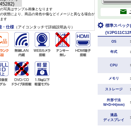
の写真はサンプル画像となります
の状態により、商品の発色や傷などイメージと異なる場合が
ます
標準スペック(V
能・仕様
（アイコンタッチで詳細説明あり）
(VJPG11C12N
OS
年式
CPU
メモリ
ストレージ
外形寸法
W×D×H(mm)
液晶
ディスプレイ