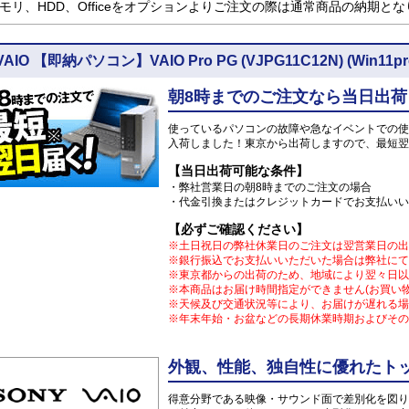
モリ、HDD、Officeをオプションよりご注文の際は通常商品の納期と
VAIO 【即納パソコン】VAIO Pro PG (VJPG11C12N) (Win
朝8時までのご注文なら当日出荷
使っているパソコンの故障や急なイベントでの使
入荷しました！東京から出荷しますので、最短翌
【当日出荷可能な条件】
・弊社営業日の朝8時までのご注文の場合
・代金引換またはクレジットカードでお支払いい
【必ずご確認ください】
※土日祝日の弊社休業日のご注文は翌営業日の出
※銀行振込でお支払いいただいた場合は弊社にて
※東京都からの出荷のため、地域により翌々日以
※本商品はお届け時間指定ができません(お買い
※天候及び交通状況等により、お届けが遅れる場
※年末年始・お盆などの長期休業時期およびその
外観、性能、独自性に優れたトップ
得意分野である映像・サウンド面で差別化を図り