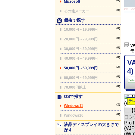
(8)
Microsoft
【最終更新】26/08
(0)
その他メーカー
価格で探す
(0)
10,000円～19,999円
(0)
20,000円～29,999円
VA
(0)
30,000円～39,999円
モ
(0)
40,000円～49,999円
V
(2)
50,000円～59,999円
4)
(0)
60,000円～69,999円
Win
(0)
70,000円以上
OSで探す
テ
(2)
Windows11
(0)
Windows10
液晶ディスプレイの大きさで
探す