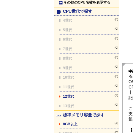
その他のCPU名称を表示する
CPU世代で探す
(0)
4世代
(0)
5世代
(0)
6世代
(0)
7世代
(0)
8世代
(0)
9世代
る
(0)
10世代
O
(0)
C
11世代
十
(2)
12世代
記
(0)
13世代
こ
支
標準メモリ容量で探す
銀
(2)
8GB以上
【
(0)