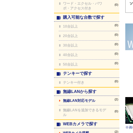
ワード・エクセル・パワ
(0)
ポ・アクセス付き
購入可能な台数で探す
(0)
10台以上
(0)
20台以上
(0)
30台以上
(0)
40台以上
(0)
50台以上
テンキーで探す
(0)
テンキー付き
無線LANから探す
(2)
無線LAN対応モデル
無線LANを追加できるモデ
(0)
ル
WEBカメラで探す
※画
(2)
WEBカメラ搭載