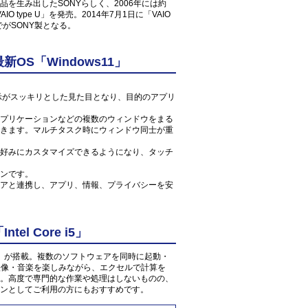
を生み出したSONYらしく、2006年には約
O type U」を発売。2014年7月1日に「VAIO
がSONY製となる。
S「Windows11」
ン表示がスッキリとした見た目となり、目的のアプリ
プリケーションなどの複数のウィンドウをまる
きます。マルチタスク時にウィンドウ同士が重
好みにカスタマイズできるようになり、タッチ
ンです。
アと連携し、アプリ、情報、プライバシーを安
l Core i5」
 1.6GHz」が搭載。複数のソフトウェアを同時に起動・
の映像・音楽を楽しみながら、エクセルで計算を
。高度で専門的な作業や処理はしないものの、
ンとしてご利用の方にもおすすめです。