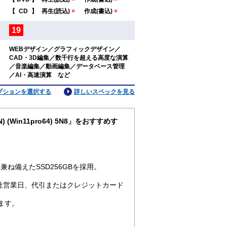
：
【
CD
】
再生(読込)
×
作成(書込)
×
19
：
WEBデザイン／グラフィックデザイン／
CAD・3D編集／数千行を超える高度な演算
：
／音楽編集／動画編集／データベース管理
／AI・高速演算 など
プションを選択する
詳しいスペックを見る
) (Win11pro64) 5N8」をおすすめす
ね備えたSSD256GBを採用。
社営業日、代引またはクレジットカード
ます。