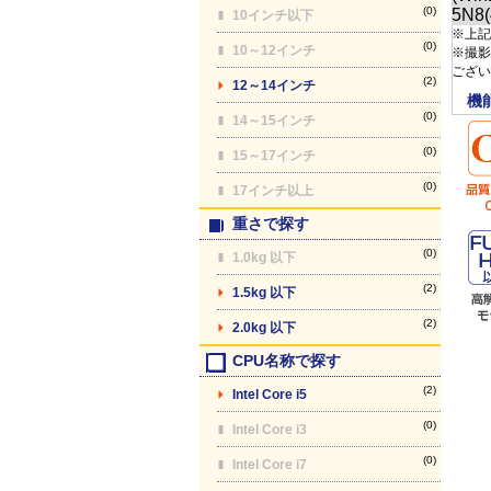
(0)
10インチ以下
※上記
(0)
10～12インチ
※撮影
ござい
(2)
12～14インチ
機
(0)
14～15インチ
(0)
15～17インチ
(0)
17インチ以上
重さで探す
(0)
1.0kg 以下
(2)
1.5kg 以下
(2)
2.0kg 以下
CPU名称で探す
(2)
Intel Core i5
(0)
Intel Core i3
(0)
Intel Core i7