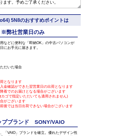
なります。予めご了承ください。
11pro64) 5N8のおすすめポイントは
 ※弊社営業日のみ
用などに便利な「即納OK」の中古パソコンが
日にお手元に届きます。
ただいた場合
荷となります
入金確認ができた翌営業日の出荷となります
降着でのお届けとなる場合がございます
物カゴで指定いただいても適用されません)
合がございます
前後では当日出荷できない場合がございます
ブランド SONY/VAIO
、「VAIO」ブランドを確立。優れたデザイン性