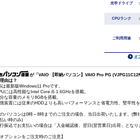
光学ドライブ
CPUランク
ご利用用途
オ
が「VAIO 【即納パソコン】VAIO Pro PG (VJPG11C12N
理由は？
Sは最新版Windows11 Proです。
PUには高性能なIntel Core i5 1.6GHzを搭載。
分な容量のメモリ8GBを搭載。
憶装置には従来のHDDよりも高いパフォーマンスと省電力性、堅牢性を兼
のパソコンは0時～8時までのご注文の場合、当日出荷いたします。(弊
払い時のみ)
行振込でお支払いの場合は「入金確認後、翌日(翌営業日)出荷」となり
オプションをご注文時のご注意】