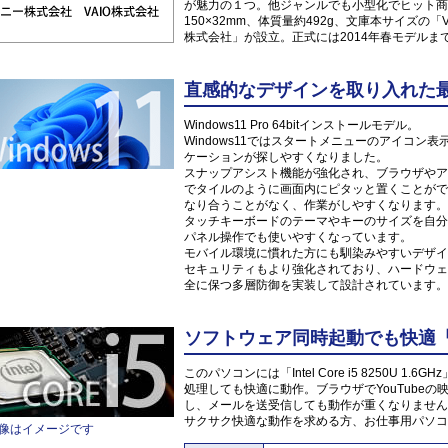
が魅力の１つ。他ジャンルでも小型化でヒット商品
150×32mm、体質量約492g、文庫本サイズの「VAI
株式会社」が設立。正式には2014年春モデルまで
直感的なデザインを取り入れた最新O
Windows11 Pro 64bitインストールモデル。
Windows11ではスタートメニューのアイコ
ケーションが探しやすくなりました。
スナップアシスト機能が強化され、ブラウザやア
でタイルのように画面内にピタッと置くことがで
なり合うことがなく、作業がしやすくなります。
タッチキーボードのテーマやキーのサイズを自分
パネル操作でも使いやすくなっています。
モバイル環境に慣れた方にも馴染みやすいデザイ
セキュリティもより強化されており、ハードウェ
全に保つ多層防御を実装して設計されています。
ソフトウェア同時起動でも快適「Inte
このパソコンには「Intel Core i5 8250U
処理しても快適に動作。ブラウザでYouTube
し、メールを送受信しても動作が重くなりません
サクサク快適な動作を求める方、お仕事用パソコ
像はイメージです