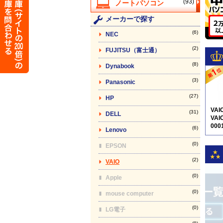
(93)
メーカーで探す
(6)
NEC
(2)
FUJITSU（富士通）
(8)
Dynabook
(3)
Panasonic
(27)
HP
VA
(31)
DELL
VAI
000
(6)
Lenovo
5N1
(0)
EPSON
(2)
VAIO
(0)
Apple
(0)
mouse computer
(0)
LG電子