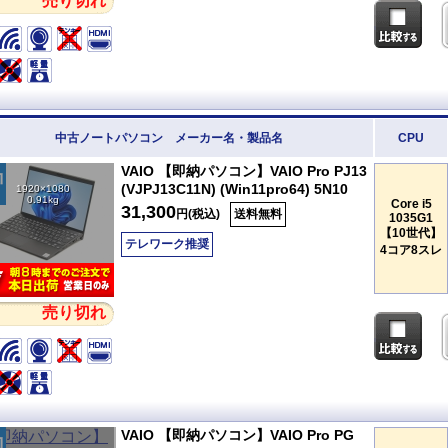
売り切れ
中古ノートパソコン メーカー名・製品名
CPU
VAIO 【即納パソコン】VAIO Pro PJ13
(VJPJ13C11N) (Win11pro64) 5N10
1920×1080
0.91kg
Core i5
31,300
円(税込)
送料無料
1035G1
【10世代】
テレワーク推奨
4コア8スレ
売り切れ
VAIO 【即納パソコン】VAIO Pro PG