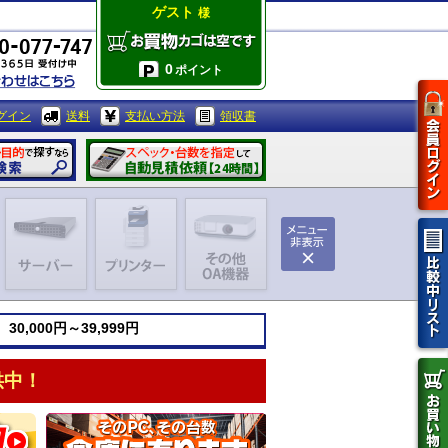
ゲスト
様
0
ポイント
グイン
送料
支払い方法
領収書
0,000円～39,999円
供中！