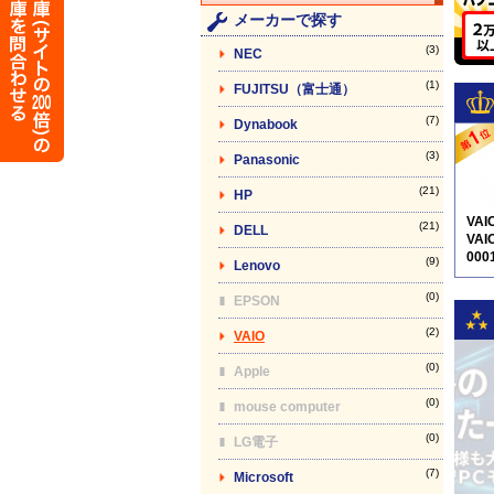
メーカーで探す
(3)
NEC
(1)
FUJITSU（富士通）
(7)
Dynabook
(3)
Panasonic
(21)
HP
VA
(21)
DELL
VAI
000
(9)
Lenovo
5N1
(0)
EPSON
(2)
VAIO
(0)
Apple
(0)
mouse computer
(0)
LG電子
(7)
Microsoft