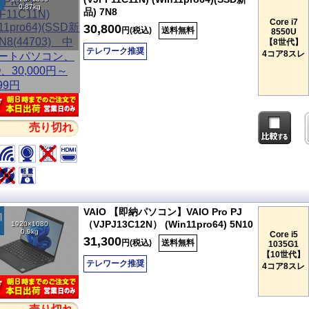
0.87kg
品) 7N8
Core i7
30,800
円(税込)
送料無料
8550U
【8世代】
テレワーク推奨
4コア8スレ
売り切れ
VAIO 【即納パソコン】VAIO Pro PJ
（VJPJ13C12N） (Win11pro64) 5N10
1920×1080
0.9kg
Core i5
31,300
円(税込)
送料無料
1035G1
【10世代】
テレワーク推奨
4コア8スレ