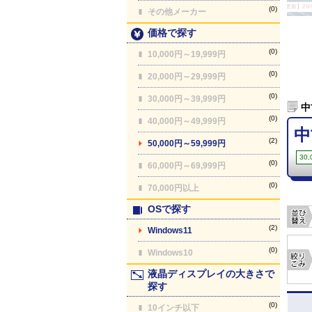
【最終更新】26/08
(0)
その他メーカー
価格で探す
(0)
10,000円～19,999円
(0)
20,000円～29,999円
(0)
30,000円～39,999円
中
(0)
40,000円～49,999円
中
(2)
50,000円～59,999円
30
(0)
60,000円～69,999円
(0)
70,000円以上
OSで探す
(2)
Windows11
(0)
Windows10
液晶ディスプレイの大きさで
探す
(0)
10インチ以下