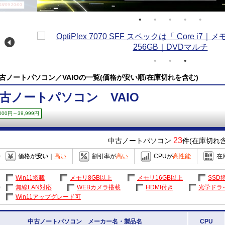
/09 20:00
古ノートパソコン／VAIOの一覧(価格が安い順/在庫切れを含む)
古ノートパソコン VAIO
,000円～39,999円
23
中古ノートパソコン
件(在庫切れ含
価格が
安い
｜
高い
割引率が
高い
CPUが
高性能
在
Win11搭載
メモリ8GB以上
メモリ16GB以上
SSD
無線LAN対応
WEBカメラ搭載
HDMI付き
光学ドラ
Win11アップグレード可
中古ノートパソコン メーカー名・製品名
CPU