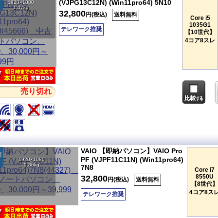
(VJPG13C12N) (Win11pro64) 5N10
1920×1080
1.07kg
32,800
円(税込)
送料無料
Core i5
1035G1
テレワーク推奨
【10世代】
4コア8スレ
売り切れ
VAIO 【即納パソコン】VAIO Pro
PF (VJPF11C11N) (Win11pro64)
1920×1080
0.86kg
7N8
Core i7
8550U
32,800
円(税込)
送料無料
【8世代】
4コア8ス
テレワーク推奨