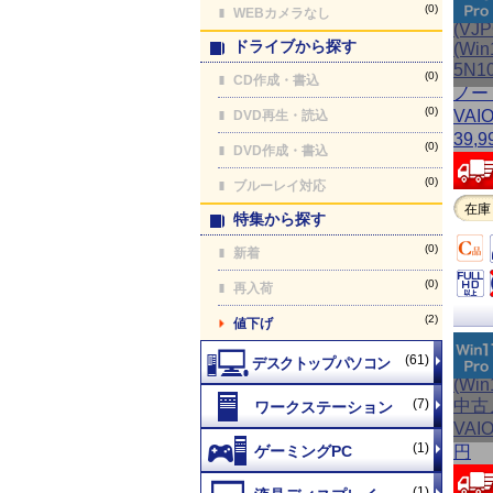
(0)
WEBカメラなし
ドライブから探す
(0)
CD作成・書込
(0)
DVD再生・読込
(0)
DVD作成・書込
(0)
ブルーレイ対応
在庫
特集から探す
(0)
新着
(0)
再入荷
(2)
値下げ
(61)
(7)
(1)
(1)