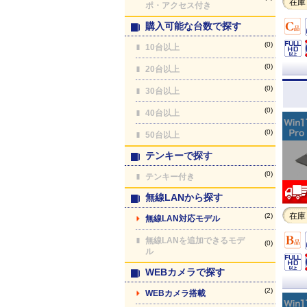
在庫
ポ・アクセス付き
購入可能な台数で探す
(0)
10台以上
(0)
20台以上
(0)
30台以上
(0)
40台以上
(0)
50台以上
テンキーで探す
(0)
テンキー付き
無線LANから探す
在庫
(2)
無線LAN対応モデル
無線LANを追加できるモデ
(0)
ル
WEBカメラで探す
(2)
WEBカメラ搭載