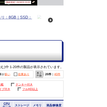
【最終更新】26/08/09 20:00
む)中 1-20件の製品が表示されています。
庫が
多い
在庫あり
20件
｜
40件
搭載
テンキー付き
イブ付き
フルHD以上
CPU
ストレージ
メモリ
液晶/解像度