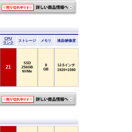
CPU
ストレージ
メモリ
液晶/解像度
ランク
SSD
8
12.5インチ
21
256GB
GB
1920×1080
NVMe