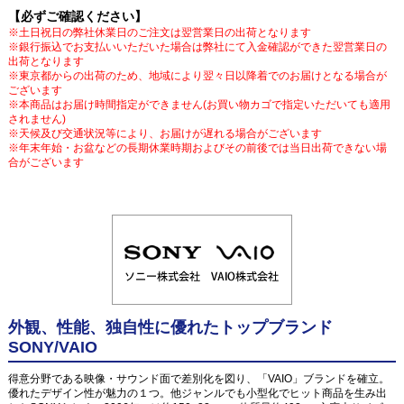
【必ずご確認ください】
※土日祝日の弊社休業日のご注文は翌営業日の出荷となります
※銀行振込でお支払いいただいた場合は弊社にて入金確認ができた翌営業日の
出荷となります
※東京都からの出荷のため、地域により翌々日以降着でのお届けとなる場合が
ございます
※本商品はお届け時間指定ができません(お買い物カゴで指定いただいても適用
されません)
※天候及び交通状況等により、お届けが遅れる場合がございます
※年末年始・お盆などの長期休業時期およびその前後では当日出荷できない場
合がございます
外観、性能、独自性に優れたトップブランド
SONY/VAIO
得意分野である映像・サウンド面で差別化を図り、「VAIO」ブランドを確立。
優れたデザイン性が魅力の１つ。他ジャンルでも小型化でヒット商品を生み出