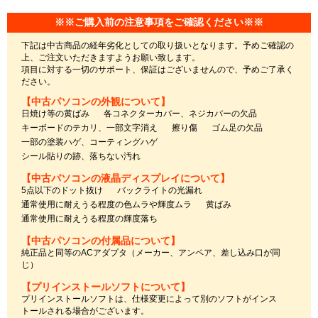
※※ご購入前の注意事項をご確認ください※※
下記は中古商品の経年劣化としての取り扱いとなります。予めご確認の
上、ご注文いただきますようお願い致します。
項目に対する一切のサポート、保証はございませんので、予めご了承く
ださい。
【中古パソコンの外観について】
日焼け等の黄ばみ
各コネクターカバー、ネジカバーの欠品
キーボードのテカリ、一部文字消え
擦り傷
ゴム足の欠品
一部の塗装ハゲ、コーティングハゲ
シール貼りの跡、落ちない汚れ
【中古パソコンの液晶ディスプレイについて】
5点以下のドット抜け
バックライトの光漏れ
通常使用に耐えうる程度の色ムラや輝度ムラ
黄ばみ
通常使用に耐えうる程度の輝度落ち
【中古パソコンの付属品について】
純正品と同等のACアダプタ（メーカー、アンペア、差し込み口が同
じ）
【プリインストールソフトについて】
プリインストールソフトは、仕様変更によって別のソフトがインス
トールされる場合がございます。