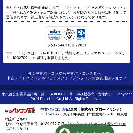
当サイトはSSL暗号化通信に対応しております。ご注文内容やクレジットカ
ード番号(EMV 3-Dセキュア対応済)など、お客様の大切な情報は暗号化して
送信されます。第三者から解読できないようになっております。
ブロードリンクは2007年10月10日、情報セキュリティマネジメントシステ
ム「ISO27001」の認証を取得しました。
激安中古パソコン
なら
中古パソコン直販
へ。
中古ノートパソコン
や
中古デスクトップパソコン
の激安通販ショップ
東京都公安委員会許可 第305490306132号 事務機器商（古物商） Copyright
2014 Broadlink Co.,Ltd. All Rights Reserved.
中古パソコン直販
(運営：株式会社ブロードリンク)
〒103-0022 東京都中央区日本橋室町4-3-18 東京建
物室町ビル8Ｆ
お問い合せ電話番号：
0120-077-747
(
インターネットからのお問い合わせ
はこちらから)