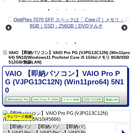
VAIO 【即納パソコン】VAIO Pro PG (VJPG13C12N) (Win11pro
64) 5N10(Windows11 Pro/Intel Core i5 1GHz/メモリ 8GB/SSD
512GB/無線LAN)
VAIO 【即納パソコン】VAIO Pro P
G (VJPG13C12N) (Win11pro64) 5N1
0
Windows11 Pro
Intel Core i5 1GHz
SSD 512GB
メモリ 8GB
無線LAN
テレワーク推奨