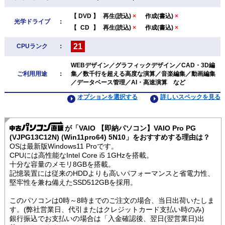
【
DVD
】
再生(読込)
×
作成(書込)
×
光学ドライブ
：
【
CD
】
再生(読込)
×
作成(書込)
×
21
CPUランク
：
WEBデザイン／グラフィックデザイン／CAD・3D編
ご利用用途
：
集／数千行を超える高度な演算／音楽編集／動画編集
／データベース管理／AI・高速演算 など
オプションを選択する
詳しいスペックを見る
が「VAIO 【即納パソコン】VAIO Pro PG
(VJPG13C12N) (Win11pro64) 5N10」をおすすめする理由は？
OSは最新版Windows11 Proです。
CPUには高性能なIntel Core i5 1GHzを搭載。
十分な容量のメモリ8GBを搭載。
記憶装置には従来のHDDよりも高いパフォーマンスと省電力性、
堅牢性を兼ね備えたSSD512GBを採用。
このパソコンは0時～8時までのご注文の場合、当日出荷いたしま
す。(弊社営業日、代引またはクレジットカード支払い時のみ)
銀行振込でお支払いの場合は「入金確認後、翌日(翌営業日)出