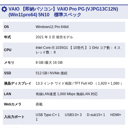
VAIO 【即納パソコン】VAIO Pro PG (VJPG13C12N)
(Win11pro64) 5N10 標準スペック
OS
Windows11 Pro 64bit
年式
2021 年 3 月 発売モデル
Intel Core i5 1035G1 【
10世代 】 1 GHz コア数： 4 ス
CPU
レッド数： 8
メモリ
8 GB /最大 16 GB
SSD
512 GB /
NVMe 接続
液晶ディスプレイ
13.3 インチ
ワイド画面 /
TFT
Full HD （ 1,920 × 1,080 ）
LAN
有線LAN速度 1,000 Mbps 無線LAN
対応
Webカメラ
搭載
USB Type-C× 1 USB3.0× 3 D-sub15× 1 HDMI×
入出力ポート
1