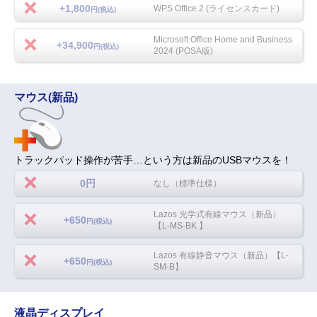
+1,800
WPS Office 2 (ライセンスカード)
円(税込)
Microsoft Office Home and Business
+34,900
円(税込)
2024 (POSA版)
マウス(新品)
トラックパッド操作が苦手…という方は新品のUSBマウスを！
0円
なし（標準仕様）
Lazos 光学式有線マウス（新品）
+650
円(税込)
【L-MS-BK 】
Lazos 有線静音マウス（新品）【L-
+650
円(税込)
SM-B】
液晶ディスプレイ