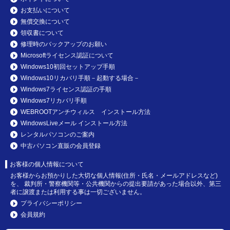
お支払いについて
無償交換について
領収書について
修理時のバックアップのお願い
Microsoftライセンス認証について
Windows10初回セットアップ手順
Windows10リカバリ手順－起動する場合－
Windows7ライセンス認証の手順
Windows7リカバリ手順
WEBROOTアンチウィルス インストール方法
WindowsLiveメール インストール方法
レンタルパソコンのご案内
中古パソコン直販の会員登録
お客様の個人情報について
お客様からお預かりした大切な個人情報(住所・氏名・メールアドレスなど)
を、 裁判所・警察機関等・公共機関からの提出要請があった場合以外、第三
者に譲渡または利用する事は一切ございません。
プライバシーポリシー
会員規約