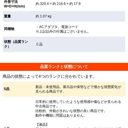
外形寸法
約 320.4 × 約 216.6 × 約 17.9
W×D×H(mm)
重量
約 1.07 kg
・ACアダプタ、電源コード
同梱物
※上記以外の付属はございません。
状態（品質ラン
Ｃ品
ク）
品質ランクと状態について
商品の状態によって4つのランクに分かれています。
新品・未使用品。展示品や保管などで僅かな状態変化が
S品
見られる商品です。
日常的に使用していたような使用感や傷などが見られる
中古商品です。
比較的、外観がきれいな状態の良い商品です。
動作や機能に問題はありません。
【液晶】