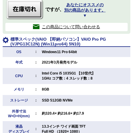
あなたにオススメの
ですが、
別の商品があります。
▼
この商品について問い合わせる
標準スペック(VAIO 【即納パソコン】VAIO Pro PG
(VJPG13C12N) (Win11pro64) 5N10)
：
OS
Windows11 Pro 64bit
年式
：
2021年3月発売モデル
Intel Core i5 1035G1 【10世代】
：
CPU
1GHz コア数：4 スレッド数：8
メモリ
：
8GB
ストレージ
：
SSD 512GB NVMe
外形寸法
：
約320.4× 約216.6× 約17.9
W×D×H(mm)
液晶
13.3インチ ワイド画面 TFT
：
ディスプレイ
Full HD （1920× 1080）