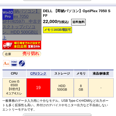
DELL 【即納パソコン】OptiPlex 7050 S
FF
22,000
円(税込)
送料無料
メモリ16GB増設可
売り切れ
在庫
CPU
CPUランク
ストレージ
メモリ
液晶/解像度
Core i5
6500
HDD
8
19
-
【6世代】
500GB
GB
4コア4スレ
一般事務のデータ入力用に十分なモデル。USB Type-CやHDMIなど出力ポー
トも多く拡張性も高い。外付けのデバイスやモニター出力など不自由しない
エントリーモデルです。