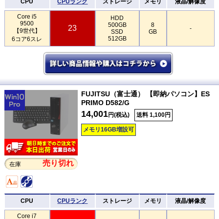
CPU
CPUランク
ストレージ
メモリ
液晶/解像度
Core i5
HDD
9500
500GB
8
23
-
【9世代】
SSD
GB
512GB
6コア6スレ
FUJITSU（富士通） 【即納パソコン】ES
PRIMO D582/G
14,001
円(税込)
送料 1,100円
メモリ16GB増設可
売り切れ
在庫
CPU
CPUランク
ストレージ
メモリ
液晶/解像度
Core i7