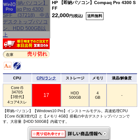
HP 【即納パソコン】Compaq Pro 4300 S
FF
22,000
円(税込)
送料無料
売り切れ
在庫
CPU
CPUランク
ストレージ
メモリ
液晶/解像度
Core i5
3470S
HDD
4
17
-
【3世代】
500GB
GB
4コア4スレ
【即納パソコン】【Windows10 Pro】インストールモデル。高速処理CPU
【Core i5(第3世代)】と【メモリ 4GB】搭載の中古デスクトップパソコンで
す。大容量【HDD 500GB】内蔵です。