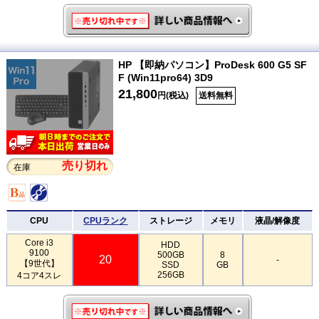
HP 【即納パソコン】ProDesk 600 G5 SF
F (Win11pro64) 3D9
21,800
円(税込)
送料無料
売り切れ
在庫
CPU
CPUランク
ストレージ
メモリ
液晶/解像度
Core i3
HDD
9100
500GB
8
20
-
【9世代】
SSD
GB
256GB
4コア4スレ