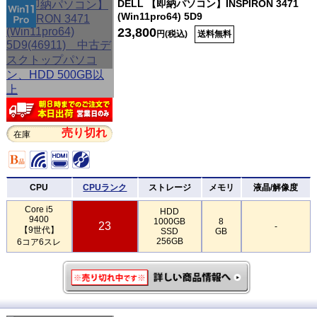
DELL 【即納パソコン】INSPIRON 3471
(Win11pro64) 5D9
23,800
円(税込)
送料無料
売り切れ
在庫
CPU
CPUランク
ストレージ
メモリ
液晶/解像度
Core i5
HDD
9400
1000GB
8
23
-
【9世代】
SSD
GB
256GB
6コア6スレ