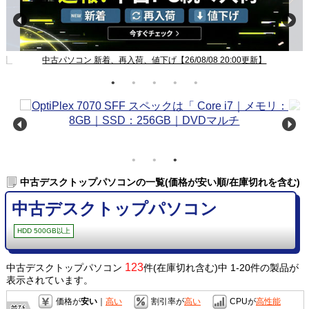
新】
中古パソコン 新着、再入荷、値下げ【26/08/08 20:00更新】
中古デスクトップパソコンの一覧(価格が安い順/在庫切れを含む)
中古デスクトップパソコン
HDD 500GB以上
123
中古デスクトップパソコン
件(在庫切れ含む)中 1-20件の製品が
表示されています。
価格が
安い
｜
高い
割引率が
高い
CPUが
高性能