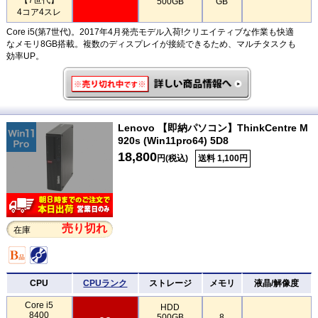
500GB
GB
4コア4スレ
Core i5(第7世代)。2017年4月発売モデル入荷!クリエイティブな作業も快適
なメモリ8GB搭載。複数のディスプレイが接続できるため、マルチタスクも
効率UP。
Lenovo 【即納パソコン】ThinkCentre M
920s (Win11pro64) 5D8
18,800
円(税込)
送料 1,100円
売り切れ
在庫
CPU
CPUランク
ストレージ
メモリ
液晶/解像度
Core i5
HDD
8400
500GB
8