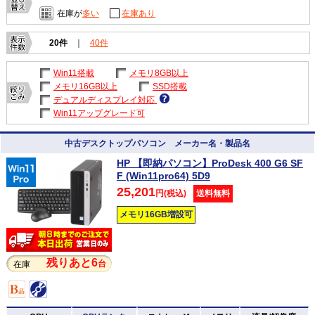
在庫が
多い
在庫あり
20件
｜
40件
Win11搭載
メモリ8GB以上
メモリ16GB以上
SSD搭載
デュアルディスプレイ対応
Win11アップグレード可
中古デスクトップパソコン メーカー名・製品名
HP 【即納パソコン】ProDesk 400 G6 SF
F (Win11pro64) 5D9
25,201
円(税込)
送料無料
メモリ16GB増設可
残りあと6
台
在庫