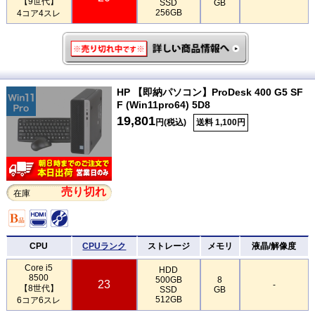
【9世代】
SSD
GB
256GB
4コア4スレ
HP 【即納パソコン】ProDesk 400 G5 SF
F (Win11pro64) 5D8
19,801
円(税込)
送料 1,100円
売り切れ
在庫
CPU
CPUランク
ストレージ
メモリ
液晶/解像度
Core i5
HDD
8500
500GB
8
23
-
【8世代】
SSD
GB
512GB
6コア6スレ