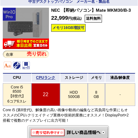
中古デスクトップパソコン メーカー名・製品名
NEC 【即納パソコン】Mate MKM30/B-3
22,999
円(税込)
送料無料
メモリ16GB増設可
売り切れ
在庫
CPU
CPUランク
ストレージ
メモリ
液晶/解像度
Core i5
8500
HDD
8
22
-
【8世代】
500GB
GB
6コア6スレ
Core i5 (第8世代)。解像度の高い画像や動画の編集など高負荷な作業にもオ
ススメのCPU♪クリエイティブ業務や技術的業務にオススメ！DisplayPort×2
搭載で複数のディスプレイに出力可能！