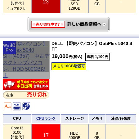
23
-
【8世代】
SSD
GB
128GB
6コア6スレ
DELL 【即納パソコン】OptiPlex 5040 S
FF
19,000
円(税込)
送料 1,100円
メモリ16GB増設可
売り切れ
在庫
CPU
CPUランク
ストレージ
メモリ
液晶/解像度
Core i3
6100
HDD
8
17
-
【6世代】
500GB
GB