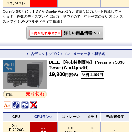
2コア4スレ
Core i3(第6世代)。HDMIやDisplayPort×2など豊富な出力ポート搭載してお
ります！複数のディスプレイに出力可能ですので、並行作業の多い方にオス
スメです！DVDマルチドライブ搭載！
中古デスクトップパソコン メーカー名・製品名
DELL 【年末特別価格】 Precision 3630
Tower (Win11pro64)
19,800
円(税込)
送料 1,100円
売り切れ
在庫
CPU
CPUランク
ストレージ
メモリ
液晶/解像度
Xeon
HDD
16
21
E-2124G
-