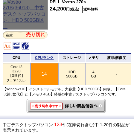
DELL Vostro 270s
24,200
円(税込)
送料無料
売り切れ
在庫
CPU
CPUランク
ストレージ
メモリ
液晶/解像度
Core i3
3220
HDD
4
14
-
【3世代】
500GB
GB
2コア4スレ
【Windows10】インストールモデル。大容量【HDD 500GB】内蔵。【Core
i3(第3世代)】と【メモリ 4GB】搭載の中古デスクトップパソコンです。
123
中古デスクトップパソコン
件(在庫切れ含む)中 1-20件の製品が
表示されています。