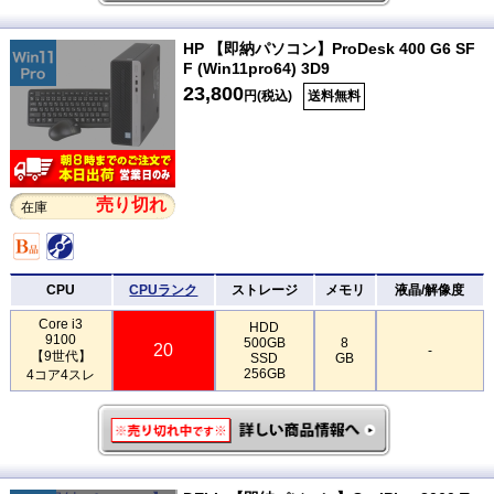
HP 【即納パソコン】ProDesk 400 G6 SF
F (Win11pro64) 3D9
23,800
円(税込)
送料無料
売り切れ
在庫
CPU
CPUランク
ストレージ
メモリ
液晶/解像度
Core i3
HDD
9100
500GB
8
20
-
【9世代】
SSD
GB
256GB
4コア4スレ