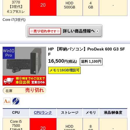
3770
HDD
4
20
-
【3世代】
500GB
GB
4コア8スレ
Core i7(3世代)
HP 【即納パソコン】ProDesk 600 G3 SF
F
16,500
円(税込)
送料 1,100円
メモリ16GB増設可
売り切れ
在庫
CPU
CPUランク
ストレージ
メモリ
液晶/解像度
Core i5
7500
HDD
8
20
-
【7世代】