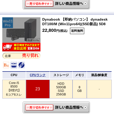
Dynabook 【即納パソコン】 dynadesk
DT100/M (Win11pro64)(SSD新品) 5D8
22,800
円(税込)
送料無料
売り切れ
在庫
CPU
CPUランク
ストレージ
メモリ
液晶/解像度
Core i5
HDD
8500
500GB
8
23
-
【8世代】
SSD
GB
256GB
6コア6スレ