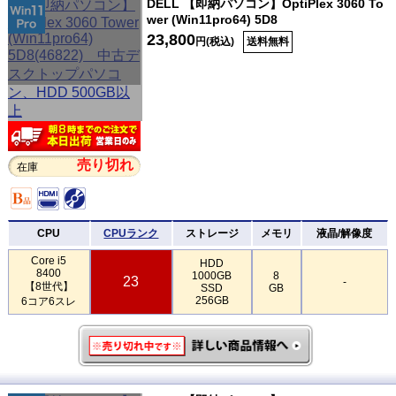
DELL 【即納パソコン】OptiPlex 3060 To
wer (Win11pro64) 5D8
23,800
円(税込)
送料無料
売り切れ
在庫
CPU
CPUランク
ストレージ
メモリ
液晶/解像度
Core i5
HDD
8400
1000GB
8
23
-
【8世代】
SSD
GB
256GB
6コア6スレ