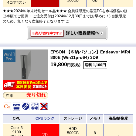
500GB
GB
4コア4スレ
★★★2024年 年末特別セール品★★★ 会員様限定の厳選PCを市場価格のほ
ぼ半額でご提供！ ご注文受付は2024年12月30日まで(お早めに！) 台数限定
のため、無くなり次第終了となります ご
EPSON 【即納パソコン】Endeavor MR4
800E (Win11pro64) 3D9
19,800
円(税込)
送料 1,100円
売り切れ
在庫
CPU
CPUランク
ストレージ
メモリ
液晶/解像度
Core i3
HDD
9100
500GB
8
20
-