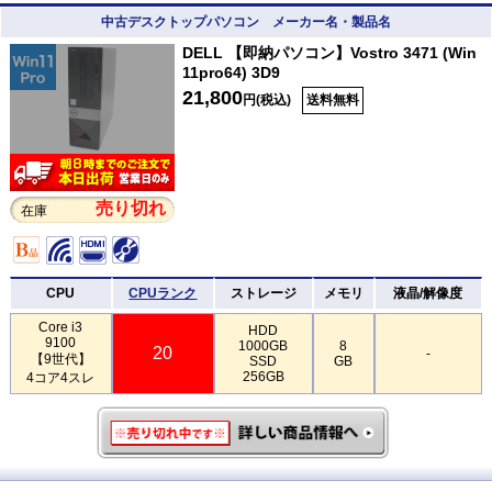
中古デスクトップパソコン メーカー名・製品名
DELL 【即納パソコン】Vostro 3471 (Win
11pro64) 3D9
21,800
円(税込)
送料無料
売り切れ
在庫
CPU
CPUランク
ストレージ
メモリ
液晶/解像度
Core i3
HDD
9100
1000GB
8
20
-
【9世代】
SSD
GB
256GB
4コア4スレ