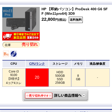
HP 【即納パソコン】ProDesk 400 G6 SF
F (Win11pro64) 3D9
22,800
円(税込)
送料無料
売り切れ
在庫
CPU
CPUランク
ストレージ
メモリ
液晶/解像度
Core i3
HDD
9100
500GB
8
20
-
【9世代】
SSD
GB
256GB
4コア4スレ