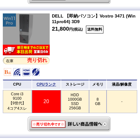
DELL 【即納パソコン】Vostro 3471 (Win
11pro64) 3D9
21,800
円(税込)
送料無料
売り切れ
在庫
CPU
CPUランク
ストレージ
メモリ
液晶/解像度
Core i3
HDD
9100
1000GB
8
20
-
【9世代】
SSD
GB
256GB
4コア4スレ