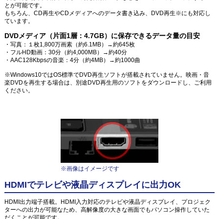
とが可能です。
もちろん、CD再生やCDメディアへのデータ書き込み、DVD再生※にも対応し
ています。
DVDメディア（片面1層：4.7GB）に保存できるデータ量の目安
・写真：１枚1,800万画素（約6.1MB）→約645枚
・フルHD動画：30分（約4,000MB）→約40分
・AAC128Kbpsの音楽：4分（約4MB）→約1000曲
※Windows10ではOS標準でDVD再生ソフトが搭載されていません。映画・音
楽DVDを再生する場合は、別途DVD再生用のソフトをダウンロードし、ご利用
ください。
※画像はイメージです
HDMIでテレビや液晶ディスプレイに出力OK
HDMI出力端子搭載。HDMI入力対応のテレビや液晶ディスプレイ、プロジェク
ターへの出力が可能なため、高解像度の大きな画面でもパソコン操作していた
だくことが可能です。