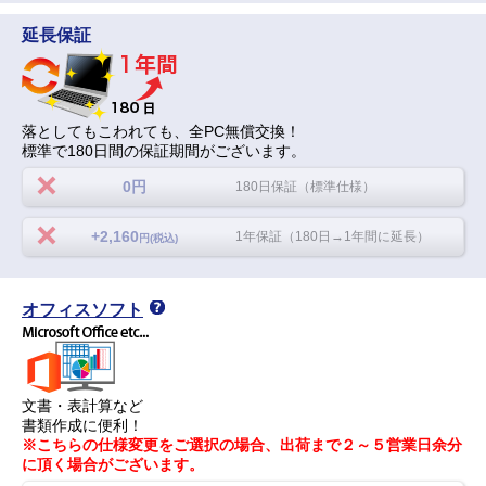
延長保証
落としてもこわれても、全PC無償交換！
標準で180日間の保証期間がございます。
0円
180日保証（標準仕様）
+2,160
1年保証（180日→1年間に延長）
円(税込)
オフィスソフト
文書・表計算など
書類作成に便利！
※こちらの仕様変更をご選択の場合、出荷まで２～５営業日余分
に頂く場合がございます。