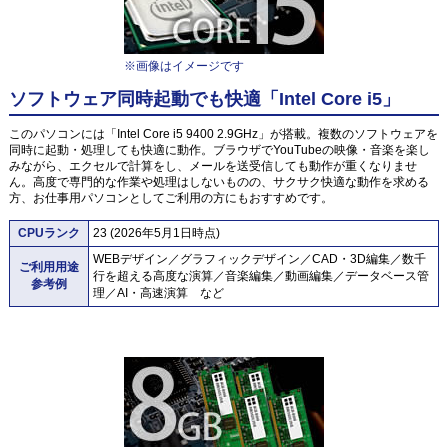
※画像はイメージです
ソフトウェア同時起動でも快適「Intel Core i5」
このパソコンには「Intel Core i5 9400 2.9GHz」が搭載。複数のソフトウェアを
同時に起動・処理しても快適に動作。ブラウザでYouTubeの映像・音楽を楽し
みながら、エクセルで計算をし、メールを送受信しても動作が重くなりませ
ん。高度で専門的な作業や処理はしないものの、サクサク快適な動作を求める
方、お仕事用パソコンとしてご利用の方にもおすすめです。
CPUランク
23 (2026年5月1日時点)
WEBデザイン／グラフィックデザイン／CAD・3D編集／数千
ご利用用途
行を超える高度な演算／音楽編集／動画編集／データベース管
参考例
理／AI・高速演算 など