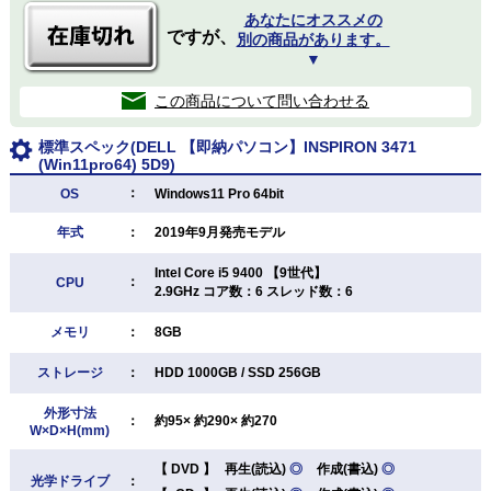
あなたにオススメの
ですが、
別の商品があります。
▼
この商品について問い合わせる
標準スペック(DELL 【即納パソコン】INSPIRON 3471
(Win11pro64) 5D9)
：
OS
Windows11 Pro 64bit
年式
：
2019年9月発売モデル
Intel Core i5 9400 【9世代】
：
CPU
2.9GHz コア数：6 スレッド数：6
メモリ
：
8GB
ストレージ
：
HDD 1000GB / SSD 256GB
外形寸法
：
約95× 約290× 約270
W×D×H(mm)
【
DVD
】
再生(読込)
◎
作成(書込)
◎
光学ドライブ
：