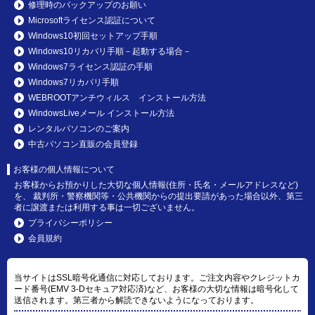
修理時のバックアップのお願い
Microsoftライセンス認証について
Windows10初回セットアップ手順
Windows10リカバリ手順－起動する場合－
Windows7ライセンス認証の手順
Windows7リカバリ手順
WEBROOTアンチウィルス インストール方法
WindowsLiveメール インストール方法
レンタルパソコンのご案内
中古パソコン直販の会員登録
お客様の個人情報について
お客様からお預かりした大切な個人情報(住所・氏名・メールアドレスなど)
を、 裁判所・警察機関等・公共機関からの提出要請があった場合以外、第三
者に譲渡または利用する事は一切ございません。
プライバシーポリシー
会員規約
当サイトはSSL暗号化通信に対応しております。ご注文内容やクレジットカ
ード番号(EMV 3-Dセキュア対応済)など、お客様の大切な情報は暗号化して
送信されます。第三者から解読できないようになっております。