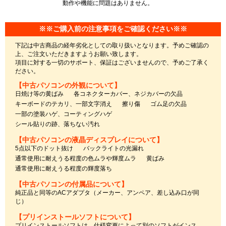
動作や機能に問題はありません。
※※ご購入前の注意事項をご確認ください※※
下記は中古商品の経年劣化としての取り扱いとなります。予めご確認の
上、ご注文いただきますようお願い致します。
項目に対する一切のサポート、保証はございませんので、予めご了承く
ださい。
【中古パソコンの外観について】
日焼け等の黄ばみ
各コネクターカバー、ネジカバーの欠品
キーボードのテカリ、一部文字消え
擦り傷
ゴム足の欠品
一部の塗装ハゲ、コーティングハゲ
シール貼りの跡、落ちない汚れ
【中古パソコンの液晶ディスプレイについて】
5点以下のドット抜け
バックライトの光漏れ
通常使用に耐えうる程度の色ムラや輝度ムラ
黄ばみ
通常使用に耐えうる程度の輝度落ち
【中古パソコンの付属品について】
純正品と同等のACアダプタ（メーカー、アンペア、差し込み口が同
じ）
【プリインストールソフトについて】
プリインストールソフトは、仕様変更によって別のソフトがインス