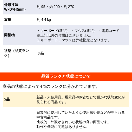
外形寸法
約 95 × 約 290 × 約 270
W×D×H(mm)
重量
約 4.4 kg
・キーボード(新品) ・マウス(新品) ・電源コード
同梱物
※上記以外の付属はございません。
※キーボード、マウスは弊社指定となります。
状態（品質ラン
Ｂ品
ク）
品質ランクと状態について
商品の状態によって4つのランクに分かれています。
新品・未使用品。展示品や保管などで僅かな状態変化が
S品
見られる商品です。
日常的に使用していたような使用感や傷などが見られる
中古商品です。
比較的、外観がきれいな状態の良い商品です。
動作や機能に問題はありません。