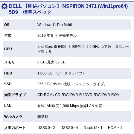
DELL 【即納パソコン】INSPIRON 3471 (Win11pro64)
5D9 標準スペック
OS
Windows11 Pro 64bit
年式
2019 年 9 月 発売モデル
Intel Core i5 9400 【
9世代 】 2.9 GHz コア数： 6 スレッ
CPU
ド数： 6
メモリ
8 GB /最大 32 GB
HDD
1,000 GB （データドライブ）
SSD
256 GB /
NVMe 接続 （システムドライブ）
光学ドライブ
CD-ROM /
CD-RW /
DVD-R /
DVD-RW /
DVD-ROM
LAN
有線LAN速度 1,000 Mbps 無線LAN
対応
Webカメラ
非搭載
入出力ポート
USB3.0× 2 USB2.0× 4 D-sub15× 1 HDMI× 1