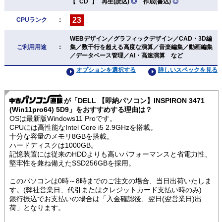
【
CD
】
再生(読込)
◎
作成(書込)
◎
23
CPUランク
：
WEBデザイン／グラフィックデザイン／CAD・3D編
ご利用用途
：
集／数千行を超える高度な演算／音楽編集／動画編集
／データベース管理／AI・高速演算 など
オプションを選択する
詳しいスペックを見る
が「DELL 【即納パソコン】INSPIRON 3471
(Win11pro64) 5D9」をおすすめする理由は？
OSは最新版Windows11 Proです。
CPUには高性能なIntel Core i5 2.9GHzを搭載。
十分な容量のメモリ8GBを搭載。
ハードディスクは1000GB。
記憶装置には従来のHDDよりも高いパフォーマンスと省電力性、
堅牢性を兼ね備えたSSD256GBを採用。
このパソコンは0時～8時までのご注文の場合、当日出荷いたしま
す。(弊社営業日、代引またはクレジットカード支払い時のみ)
銀行振込でお支払いの場合は「入金確認後、翌日(翌営業日)出
荷」となります。