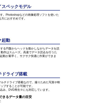
イスペックモデル
す。Photoshopなどの画像処理ソフトを使いた
る方におすすめです。
ク起動
転する円盤からヘッドを動かしながらデータを読
、動作はスムーズ。高速でデータ読込を行うた
起動が素早く、サクサク快適に作業ができま
チドライブ搭載
Dマルチドライブ搭載なので、撮りためた写真や映
アップすることが可能です。
込み、DVD再生※にも対応しています。
存できるデータ量の目安
枚