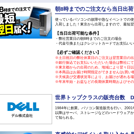
朝8時までのご注文なら当日出荷
使っているパソコンの故障や急なイベントでの使
入荷しました！東京から出荷しますので、最短翌
【当日出荷可能な条件】
・弊社営業日の朝8時までのご注文の場合
・代金引換またはクレジットカードでお支払いい
【必ずご確認ください】
※土日祝日の弊社休業日のご注文は翌営業日の出
※銀行振込でお支払いいただいた場合は弊社にて
※東京都からの出荷のため、地域により翌々日以
※本商品はお届け時間指定ができません(お買い
※天候及び交通状況等により、お届けが遅れる場
※年末年始・お盆などの長期休業時期およびその
世界トップクラスの販売台数 DE
1984年に創業。パソコン製造販売を行い、200
以降はサーバ、ストレージなどのハードウェアか
て知られる。