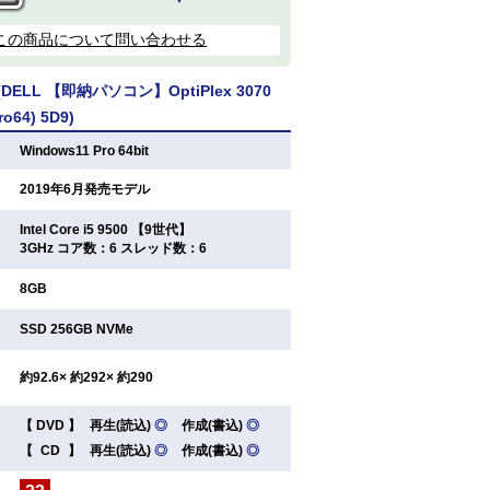
この商品について問い合わせる
ELL 【即納パソコン】OptiPlex 3070
ro64) 5D9)
：
Windows11 Pro 64bit
：
2019年6月発売モデル
Intel Core i5 9500 【9世代】
：
3GHz コア数：6 スレッド数：6
：
8GB
：
SSD 256GB NVMe
：
約92.6× 約292× 約290
【
DVD
】
再生(読込)
◎
作成(書込)
◎
：
【
CD
】
再生(読込)
◎
作成(書込)
◎