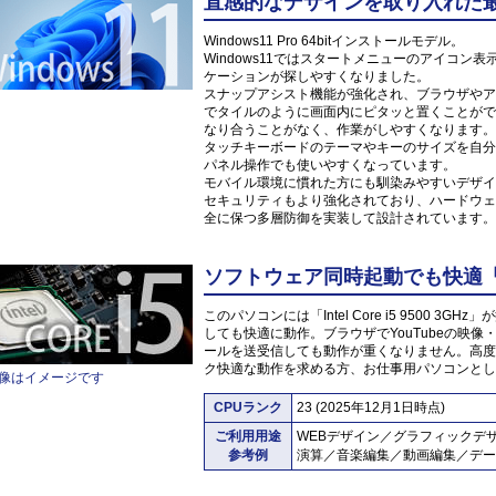
直感的なデザインを取り入れた最新O
Windows11 Pro 64bitインストールモデル。
Windows11ではスタートメニューのアイコ
ケーションが探しやすくなりました。
スナップアシスト機能が強化され、ブラウザやア
でタイルのように画面内にピタッと置くことがで
なり合うことがなく、作業がしやすくなります。
タッチキーボードのテーマやキーのサイズを自分
パネル操作でも使いやすくなっています。
モバイル環境に慣れた方にも馴染みやすいデザイ
セキュリティもより強化されており、ハードウェ
全に保つ多層防御を実装して設計されています。
ソフトウェア同時起動でも快適「Inte
このパソコンには「Intel Core i5 9500 
しても快適に動作。ブラウザでYouTubeの映
ールを送受信しても動作が重くなりません。高度
ク快適な動作を求める方、お仕事用パソコンとし
像はイメージです
CPUランク
23 (2025年12月1日時点)
ご利用用途
WEBデザイン／グラフィックデ
参考例
演算／音楽編集／動画編集／デー