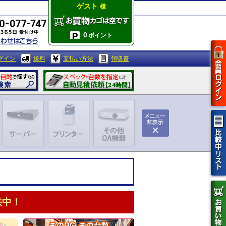
ゲスト
様
0
ポイント
グイン
送料
支払い方法
領収書
供中！