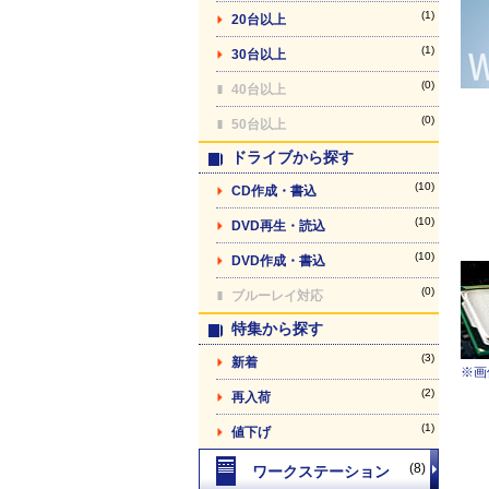
(1)
20台以上
(1)
30台以上
(0)
40台以上
(0)
50台以上
ドライブから探す
(10)
CD作成・書込
(10)
DVD再生・読込
(10)
DVD作成・書込
(0)
ブルーレイ対応
特集から探す
(3)
新着
※画
(2)
再入荷
(1)
値下げ
(8)