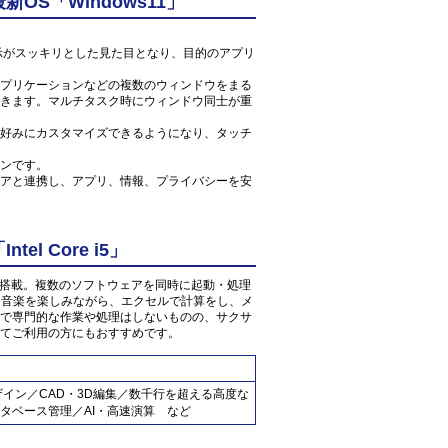
S「Windows11」
ン表示がスッキリとした見た目となり、目的のアプリ
プリケーションなどの複数のウィンドウをまる
きます。マルチタスク時にウィンドウ同士が重
好みにカスタマイズできるようになり、タッチ
ンです。
アと連携し、アプリ、情報、プライバシーを安
l Core i5」
3GHz」が搭載。複数のソフトウェアを同時に起動・処理
像・音楽を楽しみながら、エクセルで計算をし、メ
で専門的な作業や処理はしないものの、サクサ
てご利用の方にもおすすめです。
ザイン／CAD・3D編集／数千行を超える高度な
タベース管理／AI・高速演算 など