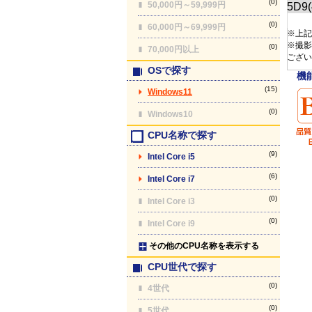
(0)
50,000円～59,999円
(0)
60,000円～69,999円
※上記
※撮影
(0)
70,000円以上
ござい
OSで探す
機
(15)
Windows11
(0)
Windows10
CPU名称で探す
(9)
Intel Core i5
(6)
Intel Core i7
(0)
Intel Core i3
(0)
Intel Core i9
その他のCPU名称を表示する
CPU世代で探す
(0)
4世代
(0)
5世代