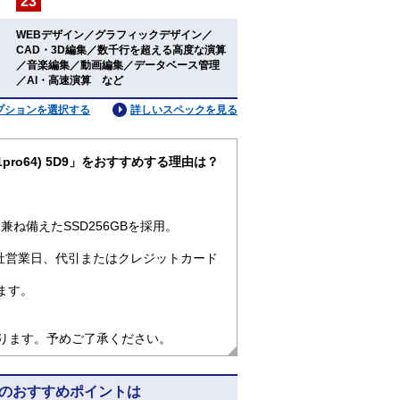
23
：
WEBデザイン／グラフィックデザイン／
CAD・3D編集／数千行を超える高度な演算
：
／音楽編集／動画編集／データベース管理
／AI・高速演算 など
プションを選択する
詳しいスペックを見る
n11pro64) 5D9」をおすすめする理由は？
ね備えたSSD256GBを採用。
社営業日、代引またはクレジットカード
ます。
なります。予めご了承ください。
) 5D9のおすすめポイントは