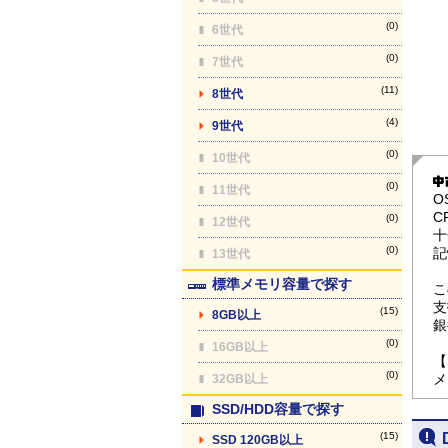
(0)
6世代
(0)
7世代
(11)
8世代
(4)
9世代
(0)
10世代
(0)
11世代
O
C
(0)
12世代
十
(0)
記
13世代
標準メモリ容量で探す
こ
支
(15)
8GB以上
銀
(0)
16GB以上
【
(0)
メ
32GB以上
SSD/HDD容量で探す
(15)
SSD 120GB以上