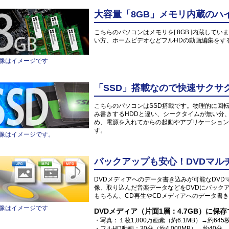
大容量「8GB」メモリ内蔵のハ
こちらのパソコンはメモリを[ 8GB ]内蔵していま
い方、ホームビデオなどフルHDの動画編集をす
像はイメージです
「SSD」搭載なので快速サクサ
こちらのパソコンはSSD搭載です。物理的に回
み書きするHDDと違い、シークタイムが無い分
め、電源を入れてからの起動やアプリケーション
す。
像はイメージです。
バックアップも安心！DVDマル
DVDメディアへのデータ書き込みが可能なDV
像、取り込んだ音楽データなどをDVDにバック
もちろん、CD再生やCDメディアへのデータ書き
像はイメージです
DVDメディア（片面1層：4.7GB）に保
・写真：１枚1,800万画素（約6.1MB）→約645
・フルHD動画：30分（約4,000MB）→約40分