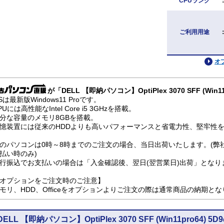
CPUランク
ご利用用途
オ
が「DELL 【即納パソコン】OptiPlex 3070 SFF (Wi
Sは最新版Windows11 Proです。
PUには高性能なIntel Core i5 3GHzを搭載。
分な容量のメモリ8GBを搭載。
憶装置には従来のHDDよりも高いパフォーマンスと省電力性、堅牢性を兼
のパソコンは0時～8時までのご注文の場合、当日出荷いたします。(弊
払い時のみ)
行振込でお支払いの場合は「入金確認後、翌日(翌営業日)出荷」となり
オプションをご注文時のご注意】
モリ、HDD、Officeをオプションよりご注文の際は通常商品の納期と
DELL 【即納パソコン】OptiPlex 3070 SFF (Win11pro64