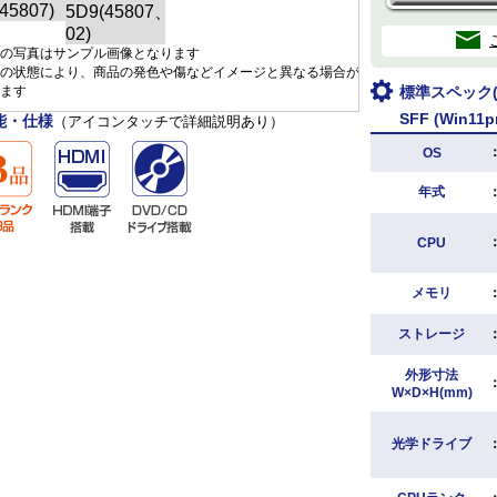
の写真はサンプル画像となります
の状態により、商品の発色や傷などイメージと異なる場合が
ます
標準スペック(D
SFF (Win11p
能・仕様
（アイコンタッチで詳細説明あり）
OS
年式
CPU
メモリ
ストレージ
外形寸法
W×D×H(mm)
光学ドライブ