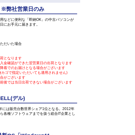
 ※弊社営業日のみ
用などに便利な「即納OK」の中古パソコンが
日にお手元に届きます。
ただいた場合
荷となります
入金確認ができた翌営業日の出荷となります
降着でのお届けとなる場合がございます
物カゴで指定いただいても適用されません)
合がございます
前後では当日出荷できない場合がございます
LL(デル)
1年には販売台数世界シェア1位となる。2012年
ら各種ソフトウェアまでを扱う総合IT企業とし