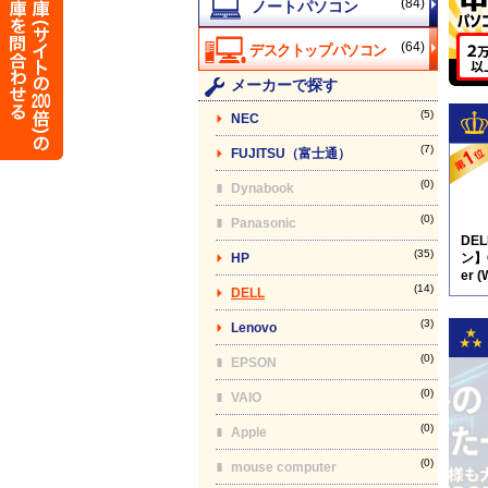
(84)
(64)
メーカーで探す
(5)
NEC
(7)
FUJITSU（富士通）
(0)
Dynabook
(0)
Panasonic
DE
(35)
HP
ン】O
er (
(14)
DELL
(3)
Lenovo
(0)
EPSON
(0)
VAIO
(0)
Apple
(0)
mouse computer