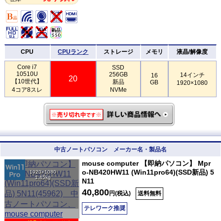
CPU
CPUランク
ストレージ
メモリ
液晶/解像度
Core i7
SSD
10510U
256GB
14インチ
16
20
【10世代】
新品
GB
1920×1080
4コア8スレ
NVMe
中古ノートパソコン メーカー名・製品名
mouse computer 【即納パソコン】 Mpr
o-NB420HW11 (Win11pro64)(SSD新品) 5
1920×1080
1.45kg
N11
40,800
円(税込)
送料無料
テレワーク推奨