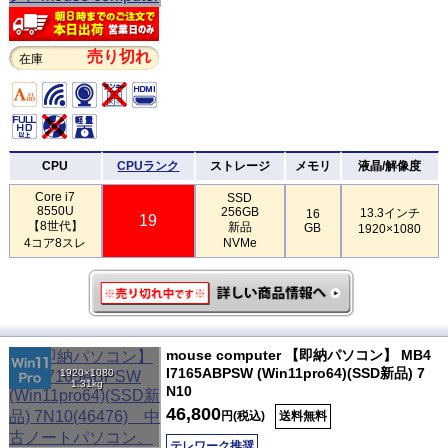
売り切れ
在庫
CPU
CPUランク
ストレージ
メモリ
液晶/解像度
Core i7
SSD
8550U
256GB
13.3インチ
16
19
【8世代】
新品
GB
1920×1080
4コア8スレ
NVMe
mouse computer 【即納パソコン】 MB4
I7165ABPSW (Win11pro64)(SSD新品) 7
1920×1080
1.31kg
N10
46,800
円(税込)
送料無料
テレワーク推奨