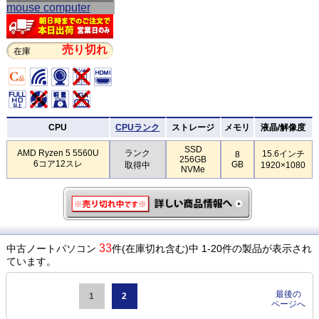
売り切れ
在庫
CPU
CPUランク
ストレージ
メモリ
液晶/解像度
SSD
AMD Ryzen 5 5560U
ランク
15.6インチ
8
256GB
6コア12スレ
GB
取得中
1920×1080
NVMe
33
中古ノートパソコン
件(在庫切れ含む)中 1-20件の製品が表示され
ています。
最後の
1
2
ページへ