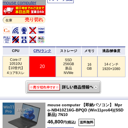
売り切れ
在庫
CPU
CPUランク
ストレージ
メモリ
液晶/解像度
Core i7
SSD
10510U
256GB
14インチ
16
20
【10世代】
新品
GB
1920×1080
4コア8スレ
NVMe
mouse computer 【即納パソコン】 Mpr
o-NB410Z16G-BPQD (Win11pro64)(SSD
1920×1080
1.1kg
新品) 7N10
46,800
円(税込)
送料無料