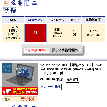
CPU
CPUランク
ストレージ
メモリ
液晶/解像度
Core i5
SSD
8258U
15.6インチ
16
21
256GB
【8世代】
GB
1920×1080
NVMe
4コア8スレ
mouse computer 【即納パソコン】 m-B
ook F556SN-M2SH2 (Win11pro64) 5N8
1920×1080
2.2kg
※テンキー付
26,800
円(税込)
送料無料
テレワーク推奨
売り切れ
在庫