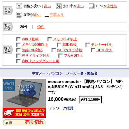
価格が
安い
｜
高い
割引率が
高い
CPUが
高性能
在庫が
多い
在庫あり
20件
｜
40件
Win11搭載
メモリ8GB以上
メモリ16GB以上
SSD搭載
テンキー付き
無線LAN対応
WEBカメラ搭載
HDMI付き
光学ドライブ付き
フルHD以上
Win11アップグレード可
中古ノートパソコン メーカー名・製品名
mouse computer 【即納パソコン】 MPr
o-NB510F (Win11pro64) 3N8 ※テンキ
1920×1080
2.1kg
ー付
16,800
円(税込)
送料 1,100円
テレワーク推奨
売り切れ
在庫