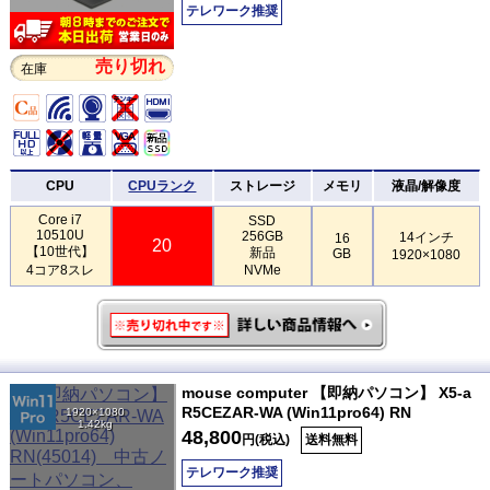
テレワーク推奨
売り切れ
在庫
CPU
CPUランク
ストレージ
メモリ
液晶/解像度
Core i7
SSD
10510U
256GB
14インチ
16
20
【10世代】
新品
GB
1920×1080
4コア8スレ
NVMe
mouse computer 【即納パソコン】 X5-a
R5CEZAR-WA (Win11pro64) RN
1920×1080
1.42kg
48,800
円(税込)
送料無料
テレワーク推奨