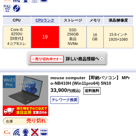
CPU
CPUランク
ストレージ
メモリ
液晶/解像度
Core i5
SSD
8250U
256GB
15.6インチ
16
19
【8世代】
新品
GB
1920×1080
4コア8スレ
NVMe
mouse computer 【即納パソコン】 MPr
o-NB410H (Win11pro64) 5N10
1920×1080
1.1kg
33,900
円(税込)
送料無料
テレワーク推奨
売り切れ
在庫