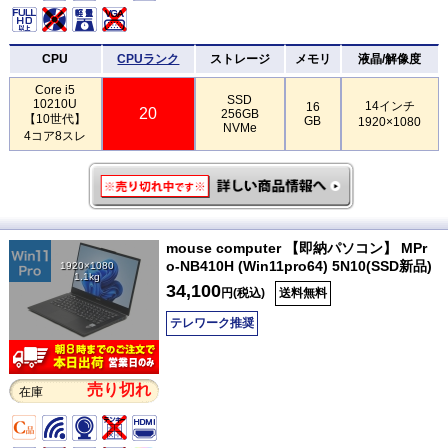
CPU
CPUランク
ストレージ
メモリ
液晶/解像度
Core i5
SSD
10210U
14インチ
16
20
256GB
【10世代】
GB
1920×1080
NVMe
4コア8スレ
mouse computer 【即納パソコン】 MPr
o-NB410H (Win11pro64) 5N10(SSD新品)
1920×1080
1.1kg
34,100
円(税込)
送料無料
テレワーク推奨
売り切れ
在庫