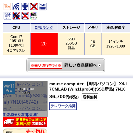
CPU
CPUランク
ストレージ
メモリ
液晶/解像度
Core i7
SSD
10510U
14インチ
16
20
256GB
【10世代】
GB
1920×1080
新品
4コア8スレ
mouse computer 【即納パソコン】 X4-i
7CMLAB (Win11pro64)(SSD新品) 7N10
1920×1080
7.8kg
36,700
円(税込)
送料無料
テレワーク推奨
売り切れ
在庫