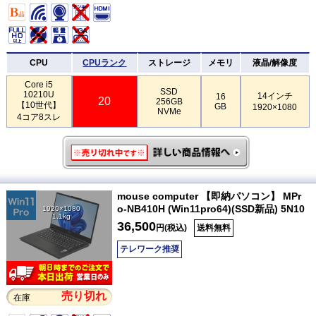
CPU
CPUランク
ストレージ
メモリ
液晶/解像度
Core i5
SSD
10210U
14インチ
16
20
256GB
【10世代】
GB
1920×1080
NVMe
4コア8スレ
mouse computer 【即納パソコン】 MPr
o-NB410H (Win11pro64)(SSD新品) 5N10
1920×1080
1.1kg
36,500
円(税込)
送料無料
テレワーク推奨
売り切れ
在庫