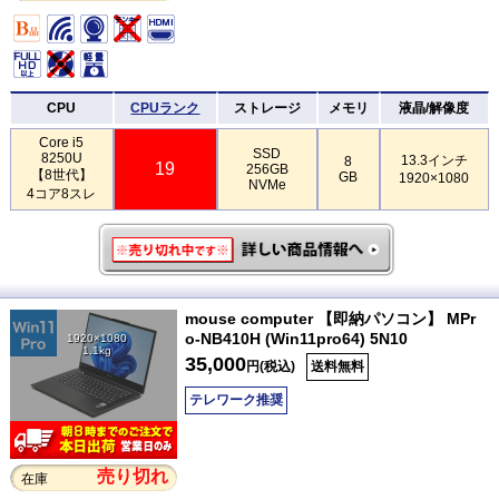
CPU
CPUランク
ストレージ
メモリ
液晶/解像度
Core i5
SSD
8250U
13.3インチ
8
19
256GB
【8世代】
GB
1920×1080
NVMe
4コア8スレ
mouse computer 【即納パソコン】 MPr
o-NB410H (Win11pro64) 5N10
1920×1080
1.1kg
35,000
円(税込)
送料無料
テレワーク推奨
売り切れ
在庫