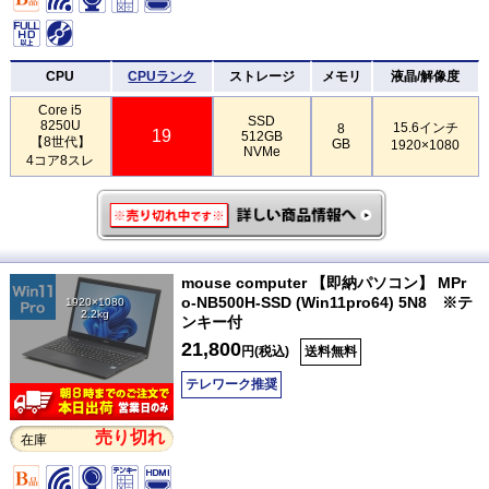
CPU
CPUランク
ストレージ
メモリ
液晶/解像度
Core i5
SSD
8250U
15.6インチ
8
19
512GB
【8世代】
GB
1920×1080
NVMe
4コア8スレ
mouse computer 【即納パソコン】 MPr
o-NB500H-SSD (Win11pro64) 5N8 ※テ
1920×1080
2.2kg
ンキー付
21,800
円(税込)
送料無料
テレワーク推奨
売り切れ
在庫