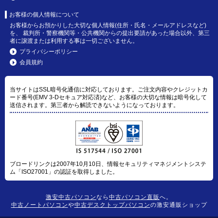
お客様の個人情報について
お客様からお預かりした大切な個人情報(住所・氏名・メールアドレスなど)
を、 裁判所・警察機関等・公共機関からの提出要請があった場合以外、第三
者に譲渡または利用する事は一切ございません。
プライバシーポリシー
会員規約
当サイトはSSL暗号化通信に対応しております。ご注文内容やクレジットカ
ード番号(EMV 3-Dセキュア対応済)など、お客様の大切な情報は暗号化して
送信されます。第三者から解読できないようになっております。
ブロードリンクは2007年10月10日、情報セキュリティマネジメントシステ
ム「ISO27001」の認証を取得しました。
激安中古パソコン
なら
中古パソコン直販
へ。
中古ノートパソコン
や
中古デスクトップパソコン
の激安通販ショップ