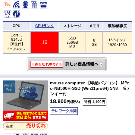
CPU
CPUランク
ストレージ
メモリ
液晶/解像度
Core i3
SSD
8145U
15.6インチ
8
16
256GB
【8世代】
GB
1920×1080
M.2
2コア4スレ
mouse computer 【即納パソコン】 MPr
o-NB500H-SSD (Win11pro64) 5N8 ※テ
1920×1080
2.2kg
ンキー付
18,800
円(税込)
送料 1,100円
テレワーク推奨
売り切れ
在庫