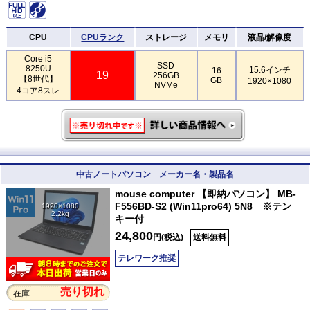
CPU
CPUランク
ストレージ
メモリ
液晶/解像度
Core i5
SSD
8250U
15.6インチ
16
19
256GB
【8世代】
GB
1920×1080
NVMe
4コア8スレ
中古ノートパソコン メーカー名・製品名
mouse computer 【即納パソコン】 MB-
F556BD-S2 (Win11pro64) 5N8 ※テン
1920×1080
2.2kg
キー付
24,800
円(税込)
送料無料
テレワーク推奨
売り切れ
在庫