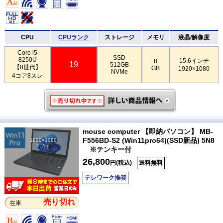
CPU
CPUランク
ストレージ
メモリ
液晶/解像度
Core i5
SSD
8250U
15.6インチ
8
19
512GB
【8世代】
GB
1920×1080
NVMe
4コア8スレ
mouse computer 【即納パソコン】 MB-
F556BD-S2 (Win11pro64)(SSD新品) 5N8
1920×1080
2.2kg
※テンキー付
26,800
円(税込)
送料無料
テレワーク推奨
売り切れ
在庫