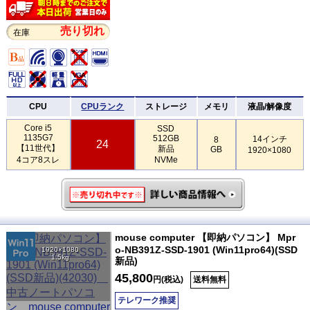
売り切れ
在庫
CPU
CPUランク
ストレージ
メモリ
液晶/解像度
Core i5
SSD
1135G7
512GB
14インチ
8
24
【11世代】
新品
GB
1920×1080
4コア8スレ
NVMe
mouse computer 【即納パソコン】 Mpr
o-NB391Z-SSD-1901 (Win11pro64)(SSD
1920×1080
1.5kg
新品)
45,800
円(税込)
送料無料
テレワーク推奨