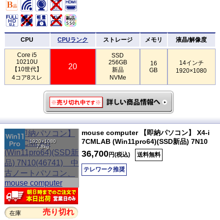
CPU
CPUランク
ストレージ
メモリ
液晶/解像度
Core i5
SSD
10210U
256GB
14インチ
16
20
【10世代】
新品
GB
1920×1080
4コア8スレ
NVMe
mouse computer 【即納パソコン】 X4-i
7CMLAB (Win11pro64)(SSD新品) 7N10
1920×1080
7.8kg
36,700
円(税込)
送料無料
テレワーク推奨
売り切れ
在庫