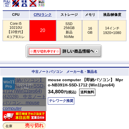
CPU
CPUランク
ストレージ
メモリ
液晶/解像度
Core i5
SSD
10210U
256GB
14インチ
16
20
【10世代】
新品
GB
1920×1080
4コア8スレ
NVMe
中古ノートパソコン メーカー名・製品名
mouse computer 【即納パソコン】 Mpr
o-NB391H-SSD-1712 (Win11pro64)
1920×1080
1.5kg
34,800
円(税込)
送料無料
テレワーク推奨
売り切れ
在庫