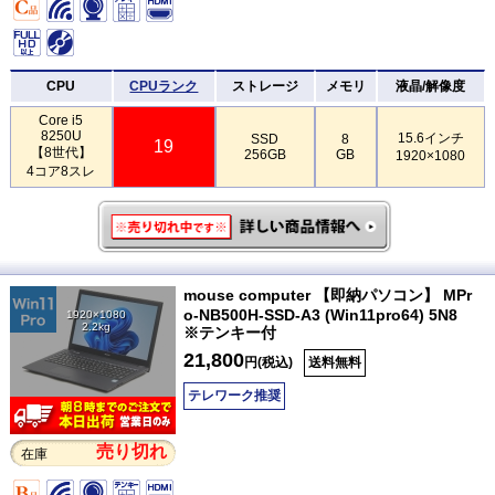
CPU
CPUランク
ストレージ
メモリ
液晶/解像度
Core i5
8250U
15.6インチ
SSD
8
19
【8世代】
256GB
GB
1920×1080
4コア8スレ
mouse computer 【即納パソコン】 MPr
o-NB500H-SSD-A3 (Win11pro64) 5N8
1920×1080
2.2kg
※テンキー付
21,800
円(税込)
送料無料
テレワーク推奨
売り切れ
在庫