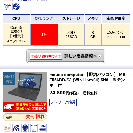
CPU
CPUランク
ストレージ
メモリ
液晶/解像度
Core i5
8250U
15.6インチ
SSD
8
19
【8世代】
256GB
GB
1920×1080
4コア8スレ
mouse computer 【即納パソコン】 MB-
F556BD-S2 (Win11pro64) 5N8 ※テン
1920×1080
2.2kg
キー付
24,800
円(税込)
送料無料
テレワーク推奨
売り切れ
在庫