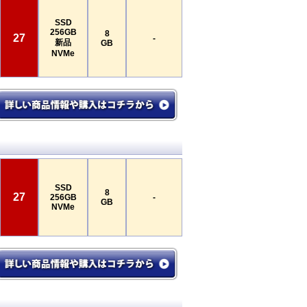
SSD
256GB
8
27
-
新品
GB
NVMe
SSD
8
27
256GB
-
GB
NVMe