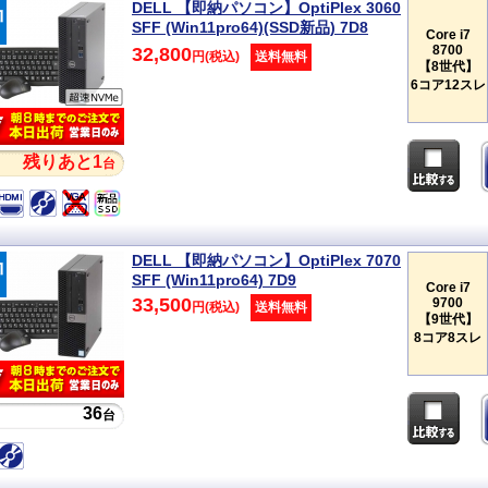
DELL 【即納パソコン】OptiPlex 3060
SFF (Win11pro64)(SSD新品) 7D8
Core i7
8700
32,800
円(税込)
送料無料
【8世代】
6コア12スレ
残りあと1
台
DELL 【即納パソコン】OptiPlex 7070
SFF (Win11pro64) 7D9
Core i7
33,500
9700
円(税込)
送料無料
【9世代】
8コア8スレ
36
台