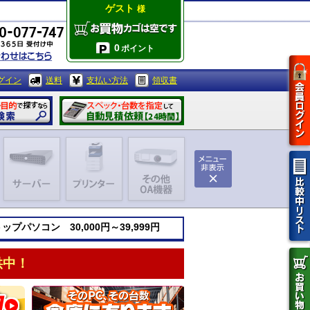
ゲスト
様
0
ポイント
グイン
送料
支払い方法
領収書
プパソコン 30,000円～39,999円
供中！