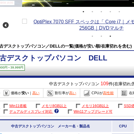
/08 16:00
古デスクトップパソコン／DELLの一覧(価格が安い順/在庫切れを含む)
古デスクトップパソコン DELL
,000円～39,999円
109
中古デスクトップパソコン
件(在庫切れ含
価格が
安い
｜
高い
割引率が
高い
CPUが
高性能
在
Win11搭載
メモリ8GB以上
メモリ16GB以上
SSD
デュアルディスプレイ対応
Win11アップグレード可
中古デスクトップパソコン メーカー名・製品名
CPU