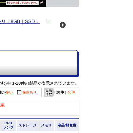
【最終更新】26/08/08 16:00
む)中 1-20件の製品が表示されています。
庫が
多い
在庫あり
20件
｜
40件
搭載
CPU
ストレージ
メモリ
液晶/解像度
ランク