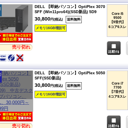
DELL 【即納パソコン】OptiPlex 3070
SFF (Win11pro64)(SSD新品) 5D9
Core i5
9500
30,800
円(税込)
送料無料
【9世代】
6コア6スレ
メモリ16GB増設可
売り切れ
DELL 【即納パソコン】OptiPlex 5050
SFF(SSD新品)
Core i7
30,800
円(税込)
送料無料
7700
【7世代】
メモリ16GB増設可
4コア8スレ
売り切れ