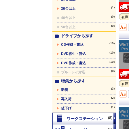
(1)
30台以上
(0)
在庫
40台以上
(0)
50台以上
ドライブから探す
(10)
CD作成・書込
(10)
DVD再生・読込
(10)
DVD作成・書込
(0)
ブルーレイ対応
特集から探す
在庫
(3)
新着
(2)
再入荷
(1)
値下げ
(8)