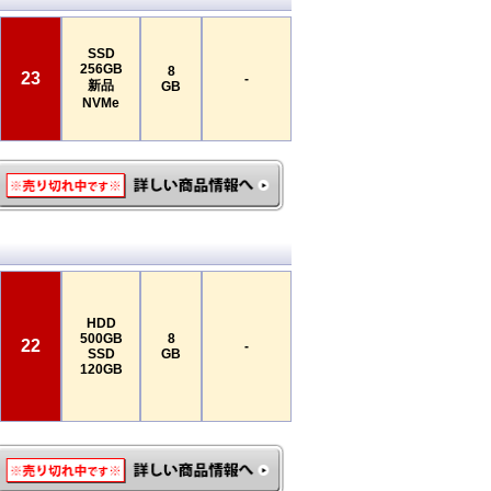
SSD
256GB
8
23
-
新品
GB
NVMe
HDD
500GB
8
22
-
SSD
GB
120GB