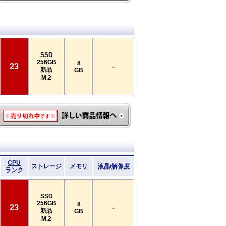
SSD
256GB
8
23
-
新品
GB
M.2
CPU
ストレージ
メモリ
液晶/解像度
ランク
SSD
256GB
8
23
-
新品
GB
M.2