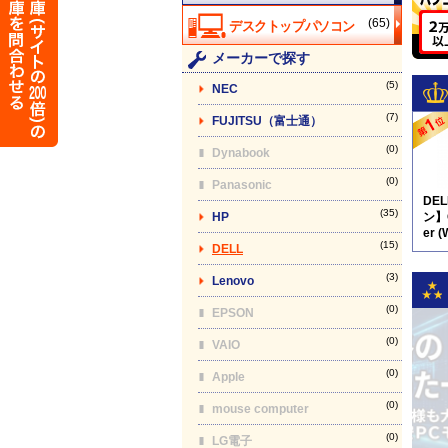
(65)
メーカーで探す
(5)
NEC
(7)
FUJITSU（富士通）
(0)
Dynabook
(0)
Panasonic
DE
(35)
HP
ン】O
er (
(15)
DELL
(3)
Lenovo
(0)
EPSON
(0)
VAIO
(0)
Apple
(0)
mouse computer
(0)
LG電子