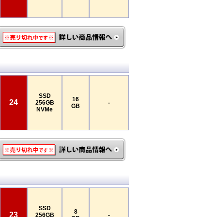
SSD
16
24
256GB
-
GB
NVMe
SSD
8
23
256GB
-