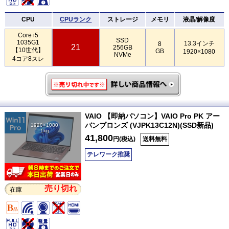
CPU
CPUランク
ストレージ
メモリ
液晶/解像度
Core i5
SSD
1035G1
13.3インチ
8
21
256GB
【10世代】
GB
1920×1080
NVMe
4コア8スレ
VAIO 【即納パソコン】VAIO Pro PK アー
バンブロンズ (VJPK13C12N)(SSD新品)
1920×1080
1kg
41,800
円(税込)
送料無料
テレワーク推奨
売り切れ
在庫