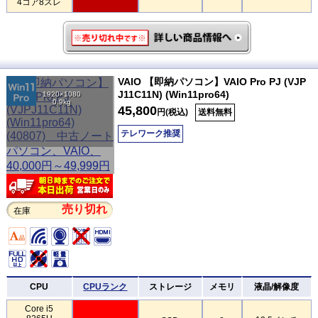
4コア8スレ
VAIO 【即納パソコン】VAIO Pro PJ (VJP
J11C11N) (Win11pro64)
1920×1080
0.9kg
45,800
円(税込)
送料無料
テレワーク推奨
売り切れ
在庫
CPU
CPUランク
ストレージ
メモリ
液晶/解像度
Core i5