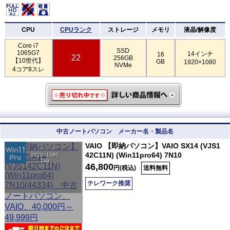
CPU
CPUランク
ストレージ
メモリ
液晶/解像度
Core i7
SSD
1065G7
14インチ
16
22
256GB
【10世代】
GB
1920×1080
NVMe
4コア8スレ
中古ノートパソコン メーカー名・製品名
VAIO 【即納パソコン】VAIO SX14 (VJS1
42C11N) (Win11pro64) 7N10
1920×1080
1kg
46,800
円(税込)
送料無料
テレワーク推奨