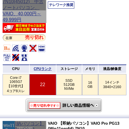
テレワーク推奨
売り切れ
在庫
CPU
CPUランク
ストレージ
メモリ
液晶/解像度
Core i7
SSD
1065G7
14インチ
16
22
512GB
【10世代】
GB
3840×2160
NVMe
4コア8スレ
VAIO 【即納パソコン】VAIO Pro PG13
(Win11pro64) 7N10
1920×1080