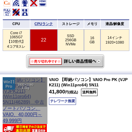
CPU
CPUランク
ストレージ
メモリ
液晶/解像度
Core i7
SSD
1065G7
14インチ
16
22
256GB
【10世代】
GB
1920×1080
NVMe
4コア8スレ
VAIO 【即納パソコン】VAIO Pro PK (VJP
K211) (Win11pro64) 5N11
1920×1080
1.1kg
41,800
円(税込)
送料無料
テレワーク推奨