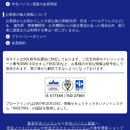
中古パソコン直販の会員登録
お客様の個人情報について
お客様からお預かりした大切な個人情報(住所・氏名・メールアドレスなど)
を、 裁判所・警察機関等・公共機関からの提出要請があった場合以外、第三
者に譲渡または利用する事は一切ございません。
プライバシーポリシー
会員規約
当サイトはSSL暗号化通信に対応しております。ご注文内容やクレジットカ
ード番号(EMV 3-Dセキュア対応済)など、お客様の大切な情報は暗号化して
送信されます。第三者から解読できないようになっております。
ブロードリンクは2007年10月10日、情報セキュリティマネジメントシステ
ム「ISO27001」の認証を取得しました。
激安中古パソコン
なら
中古パソコン直販
へ。
中古ノートパソコン
や
中古デスクトップパソコン
の激安通販ショップ