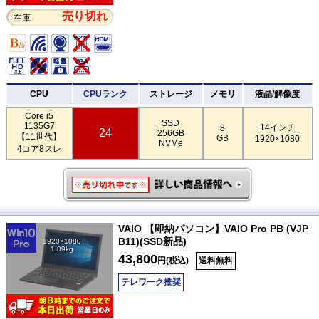
売り切れ
在庫
CPU
CPUランク
ストレージ
メモリ
液晶/解像度
Core i5
SSD
1135G7
14インチ
8
24
256GB
【11世代】
GB
1920×1080
NVMe
4コア8スレ
VAIO 【即納パソコン】VAIO Pro PB (VJP
B11)(SSD新品)
1920×1080
1.09kg
43,800
円(税込)
送料無料
テレワーク推奨