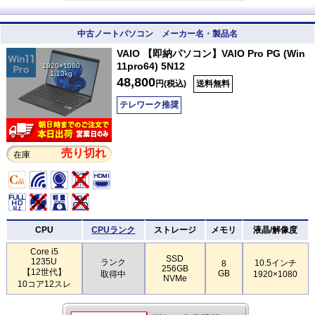
中古ノートパソコン メーカー名・製品名
VAIO 【即納パソコン】VAIO Pro PG (Win
11pro64) 5N12
1920×1080
1.13kg
48,800
円(税込)
送料無料
テレワーク推奨
売り切れ
在庫
CPU
CPUランク
ストレージ
メモリ
液晶/解像度
Core i5
SSD
1235U
ランク
10.5インチ
8
256GB
【12世代】
GB
取得中
1920×1080
NVMe
10コア12スレ