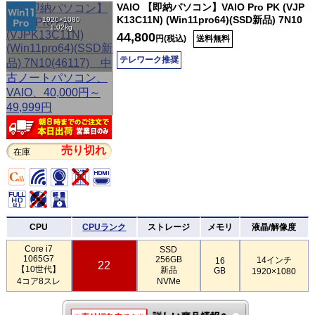
VAIO 【即納パソコン】VAIO Pro PK (VJP
K13C11N) (Win11pro64)(SSD新品) 7N10
1920×1080
1.02kg
44,800
円(税込)
送料無料
テレワーク推奨
売り切れ
在庫
CPU
CPUランク
ストレージ
メモリ
液晶/解像度
Core i7
SSD
1065G7
256GB
14インチ
16
22
【10世代】
新品
GB
1920×1080
4コア8スレ
NVMe