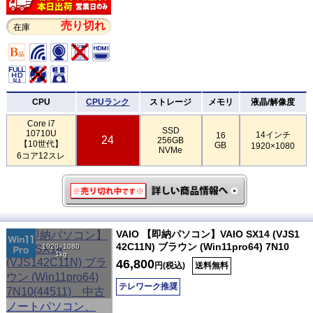
売り切れ
在庫
CPU
CPUランク
ストレージ
メモリ
液晶/解像度
Core i7
SSD
10710U
14インチ
16
24
256GB
【10世代】
GB
1920×1080
NVMe
6コア12スレ
VAIO 【即納パソコン】VAIO SX14 (VJS1
42C11N) ブラウン (Win11pro64) 7N10
1920×1080
1kg
46,800
円(税込)
送料無料
テレワーク推奨