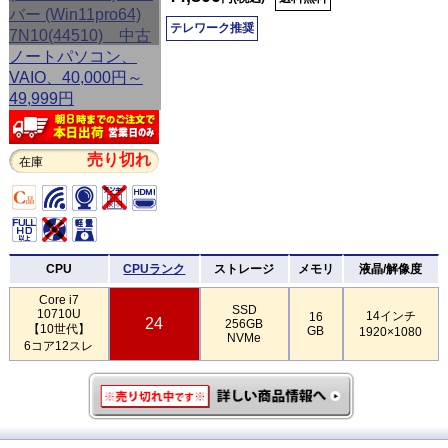
テレワーク推奨
売り切れ
在庫
CPU
CPUランク
ストレージ
メモリ
液晶/解像度
Core i7
SSD
10710U
14インチ
16
24
256GB
【10世代】
GB
1920×1080
NVMe
6コア12スレ