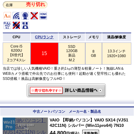
売り切れ
在庫
CPU
CPUランク
ストレージ
メモリ
液晶/解像度
Core i5
SSD
6200U
120GB
13.3インチ
8
15
【6世代】
新品
GB
1920×1080
2コア4スレ
M.2
当店では珍しい人気機種VAIO！重さ約1㎏の薄型＆軽量ノート！無線LAN＆
WEBカメラ搭載で外出先でのお仕事にも便利！起動が速く堅牢性にも優れた
SSD搭載！液晶は高解像度なフルHD！
中古ノートパソコン メーカー名・製品名
VAIO 【即納パソコン】VAIO SX14 (VJS1
42C11N) シルバー (Win11pro64) 7N10
1920×1080
1kg
44,800
円(税込)
送料無料