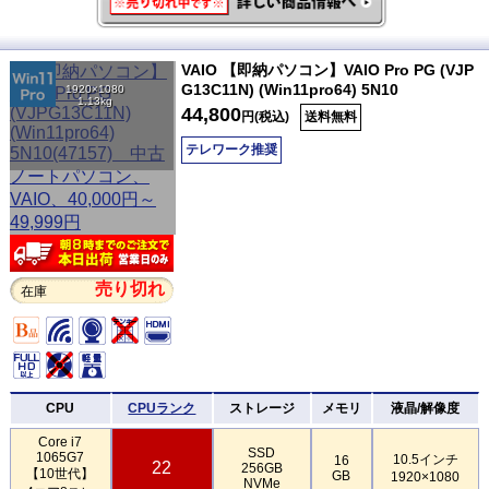
VAIO 【即納パソコン】VAIO Pro PG (VJP
G13C11N) (Win11pro64) 5N10
1920×1080
1.13kg
44,800
円(税込)
送料無料
テレワーク推奨
売り切れ
在庫
CPU
CPUランク
ストレージ
メモリ
液晶/解像度
Core i7
SSD
1065G7
10.5インチ
16
22
256GB
【10世代】
GB
1920×1080
NVMe