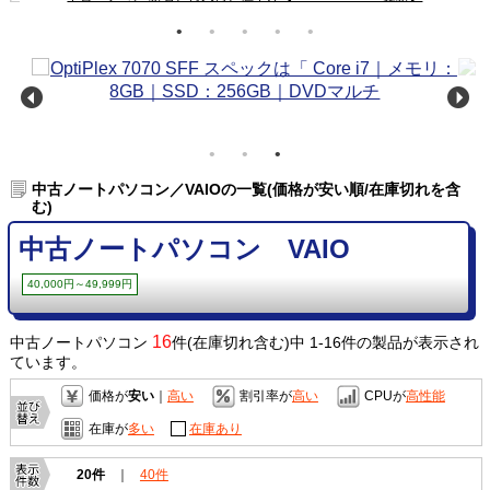
中古ノートパソコン／VAIOの一覧(価格が安い順/在庫切れを含
む)
中古ノートパソコン VAIO
40,000円～49,999円
16
中古ノートパソコン
件(在庫切れ含む)中 1-16件の製品が表示され
ています。
価格が
安い
｜
高い
割引率が
高い
CPUが
高性能
在庫が
多い
在庫あり
20件
｜
40件