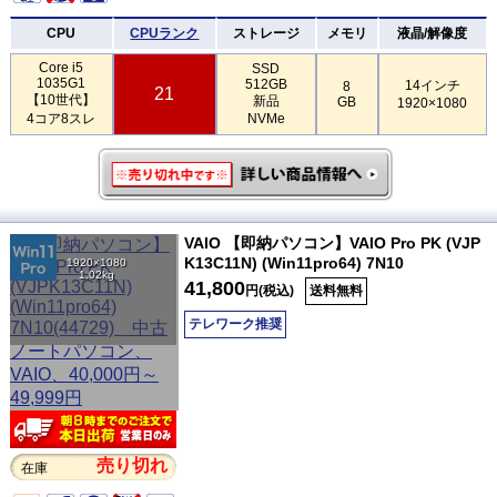
CPU
CPUランク
ストレージ
メモリ
液晶/解像度
Core i5
SSD
1035G1
512GB
14インチ
8
21
【10世代】
新品
GB
1920×1080
4コア8スレ
NVMe
VAIO 【即納パソコン】VAIO Pro PK (VJP
K13C11N) (Win11pro64) 7N10
1920×1080
1.02kg
41,800
円(税込)
送料無料
テレワーク推奨
売り切れ
在庫