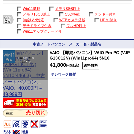
Win11搭載
メモリ8GB以上
メモリ16GB以上
SSD搭載
テンキー付き
無線LAN対応
WEBカメラ搭載
HDMI付き
光学ドライブ付き
フルHD以上
Win11アップグレード可
中古ノートパソコン メーカー名・製品名
VAIO 【即納パソコン】VAIO Pro PG (VJP
G13C12N) (Win11pro64) 5N10
1920×1080
1.07kg
41,800
円(税込)
送料無料
テレワーク推奨
売り切れ
在庫