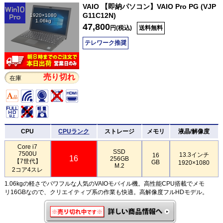
VAIO 【即納パソコン】VAIO Pro PG (VJP
G11C12N)
1920×1080
1.06kg
47,800
円(税込)
送料無料
テレワーク推奨
売り切れ
在庫
CPU
CPUランク
ストレージ
メモリ
液晶/解像度
Core i7
SSD
7500U
13.3インチ
16
16
256GB
【7世代】
GB
1920×1080
M.2
2コア4スレ
1.06kgの軽さでパワフルな人気のVAIOモバイル機。高性能CPU搭載でメモ
リ16GBなので、クリエイティブ系の作業も快適。高解像度フルHDモデル。