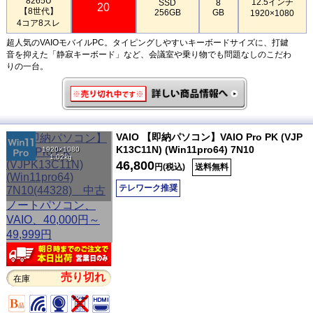
8265U
12.5インチ
SSD
8
20
【8世代】
256GB
GB
1920×1080
4コア8スレ
超人気のVAIOモバイルPC。タイピングしやすいキーボードサイズに、打鍵
音を抑えた「静寂キーボード」など、会議室や乗り物でも問題なしのこだわ
りの一台。
VAIO 【即納パソコン】VAIO Pro PK (VJP
K13C11N) (Win11pro64) 7N10
1920×1080
1.02kg
46,800
円(税込)
送料無料
テレワーク推奨
売り切れ
在庫