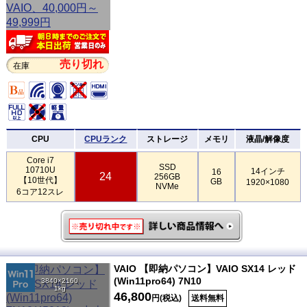
売り切れ
在庫
CPU
CPUランク
ストレージ
メモリ
液晶/解像度
Core i7
SSD
10710U
14インチ
16
24
256GB
【10世代】
GB
1920×1080
NVMe
6コア12スレ
VAIO 【即納パソコン】VAIO SX14 レッド
(Win11pro64) 7N10
3840×2160
1kg
46,800
円(税込)
送料無料