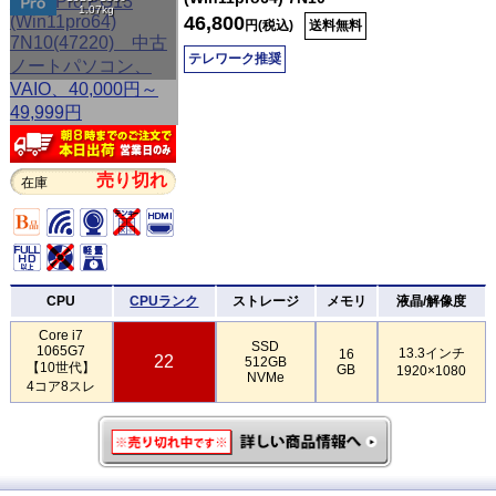
1.07kg
46,800
円(税込)
送料無料
テレワーク推奨
売り切れ
在庫
CPU
CPUランク
ストレージ
メモリ
液晶/解像度
Core i7
SSD
1065G7
13.3インチ
16
22
512GB
【10世代】
GB
1920×1080
NVMe
4コア8スレ