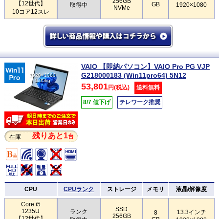
256GB
【12世代】
GB
取得中
1920×1080
NVMe
10コア12スレ
VAIO 【即納パソコン】VAIO Pro PG VJP
G218000183 (Win11pro64) 5N12
1920×1080
1.05kg
53,801
円(税込)
送料無料
8/7 値下げ
テレワーク推奨
残りあと1
台
在庫
CPU
CPUランク
ストレージ
メモリ
液晶/解像度
Core i5
SSD
1235U
ランク
13.3インチ
8
256GB
【12世代】