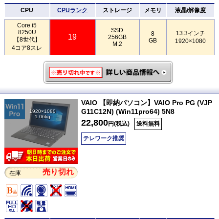
CPU
CPUランク
ストレージ
メモリ
液晶/解像度
Core i5
SSD
8250U
13.3インチ
8
19
256GB
【8世代】
GB
1920×1080
M.2
4コア8スレ
VAIO 【即納パソコン】VAIO Pro PG (VJP
G11C12N) (Win11pro64) 5N8
1920×1080
1.06kg
22,800
円(税込)
送料無料
テレワーク推奨
売り切れ
在庫