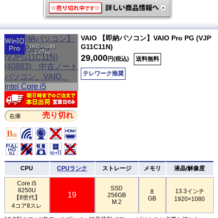
VAIO 【即納パソコン】VAIO Pro PG (VJP
G11C11N)
1920×1080
1.07kg
29,000
円(税込)
送料無料
テレワーク推奨
売り切れ
在庫
CPU
CPUランク
ストレージ
メモリ
液晶/解像度
Core i5
SSD
8250U
13.3インチ
8
19
256GB
【8世代】
GB
1920×1080
M.2
4コア8スレ