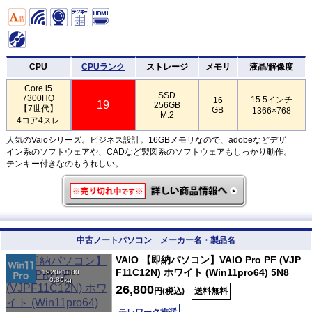
CPU
CPUランク
ストレージ
メモリ
液晶/解像度
Core i5
SSD
7300HQ
15.5インチ
16
19
256GB
【7世代】
GB
1366×768
M.2
4コア4スレ
人気のVaioシリーズ。ビジネス設計。16GBメモリなので、adobeなどデザ
イン系のソフトウェアや、CADなど製図系のソフトウェアもしっかり動作。
テンキー付きなのもうれしい。
中古ノートパソコン メーカー名・製品名
VAIO 【即納パソコン】VAIO Pro PF (VJP
F11C12N) ホワイト (Win11pro64) 5N8
1920×1080
0.86kg
26,800
円(税込)
送料無料
テレワーク推奨