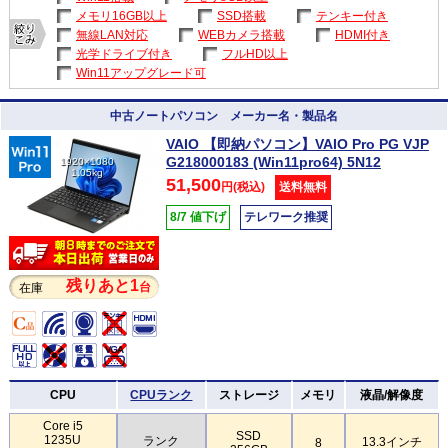
メモリ16GB以上
SSD搭載
テンキー付き
無線LAN対応
WEBカメラ搭載
HDMI付き
光学ドライブ付き
フルHD以上
Win11アップグレード可
中古ノートパソコン メーカー名・製品名
VAIO 【即納パソコン】VAIO Pro PG VJP
G218000183 (Win11pro64) 5N12
1920×1080
1.05kg
51,500
円(税込)
送料無料
8/7 値下げ
テレワーク推奨
残りあと1
台
在庫
CPU
CPUランク
ストレージ
メモリ
液晶/解像度
Core i5
SSD
1235U
ランク
13.3インチ
8