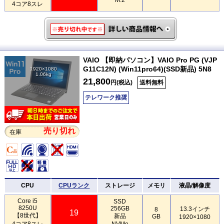
4コア8スレ
VAIO 【即納パソコン】VAIO Pro PG (VJP
G11C12N) (Win11pro64)(SSD新品) 5N8
1920×1080
1.06kg
21,800
円(税込)
送料無料
テレワーク推奨
売り切れ
在庫
CPU
CPUランク
ストレージ
メモリ
液晶/解像度
Core i5
SSD
8250U
256GB
13.3インチ
8
19
【8世代】
新品
GB
1920×1080
4コア8スレ
NVMe