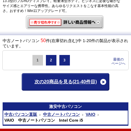
13.3型のフルHDディスプレイ。軽量薄型ボディ。ビジネスに必要な確かな
サイズ感とエアリーな携帯性。あらゆるリクエストをこなす基本性能の高
さ。おすすめ！Win11アップグレード可。
50
中古ノートパソコン
件(在庫切れ含む)中 1-20件の製品が表示され
ています。
最後の
1
2
3
ページへ
次の20商品を見る
(21-40件目)
激安
中古パソコン
中古パソコン直販
中古ノートパソコン
VAIO
VAIO 中古ノートパソコン Intel Core i5