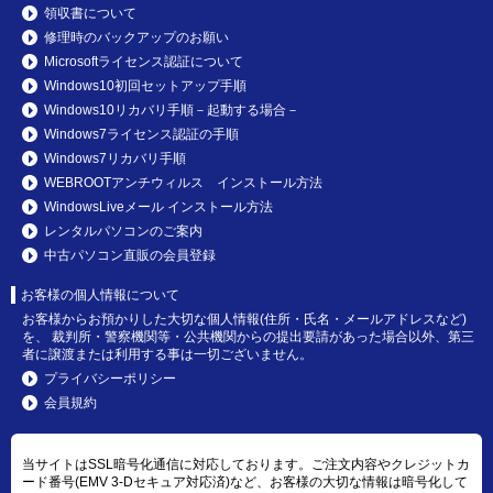
領収書について
修理時のバックアップのお願い
Microsoftライセンス認証について
Windows10初回セットアップ手順
Windows10リカバリ手順－起動する場合－
Windows7ライセンス認証の手順
Windows7リカバリ手順
WEBROOTアンチウィルス インストール方法
WindowsLiveメール インストール方法
レンタルパソコンのご案内
中古パソコン直販の会員登録
お客様の個人情報について
お客様からお預かりした大切な個人情報(住所・氏名・メールアドレスなど)
を、 裁判所・警察機関等・公共機関からの提出要請があった場合以外、第三
者に譲渡または利用する事は一切ございません。
プライバシーポリシー
会員規約
当サイトはSSL暗号化通信に対応しております。ご注文内容やクレジットカ
ード番号(EMV 3-Dセキュア対応済)など、お客様の大切な情報は暗号化して