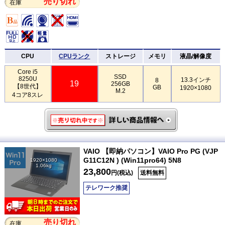
売り切れ
在庫
CPU
CPUランク
ストレージ
メモリ
液晶/解像度
Core i5
SSD
8250U
13.3インチ
8
19
256GB
【8世代】
GB
1920×1080
M.2
4コア8スレ
VAIO 【即納パソコン】VAIO Pro PG (VJP
G11C12N ) (Win11pro64) 5N8
1920×1080
1.06kg
23,800
円(税込)
送料無料
テレワーク推奨
売り切れ
在庫