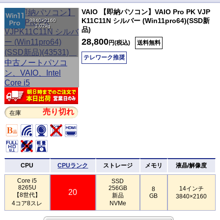
VAIO 【即納パソコン】VAIO Pro PK VJP
K11C11N シルバー (Win11pro64)(SSD新
3840×2160
1.02kg
品)
28,800
円(税込)
送料無料
テレワーク推奨
売り切れ
在庫
CPU
CPUランク
ストレージ
メモリ
液晶/解像度
Core i5
SSD
8265U
256GB
14インチ
8
20
【8世代】
新品
GB
3840×2160
4コア8スレ
NVMe