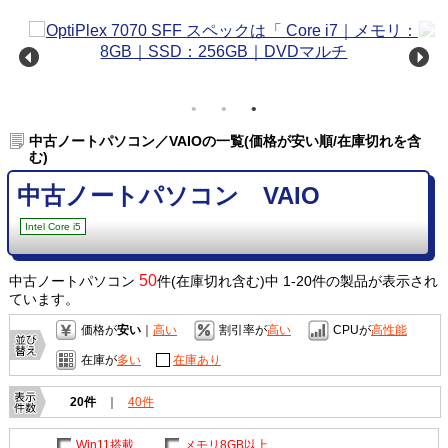
中古ノートパソコン／VAIOの一覧(価格が安い順/在庫切れを含
む)
中古ノートパソコン VAIO
Intel Core i5
50
中古ノートパソコン
件(在庫切れ含む)中 1-20件の製品が表示され
ています。
価格が
安い
｜
高い
割引率が
高い
CPUが
高性能
在庫が
多い
在庫あり
20件
｜
40件
Win11搭載
メモリ8GB以上