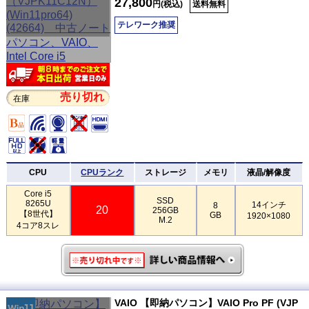
27,800
円(税込)
送料無料
テレワーク推奨
売り切れ
在庫
CPU
CPUランク
ストレージ
メモリ
液晶/解像度
Core i5
SSD
8265U
14インチ
8
20
256GB
【8世代】
GB
1920×1080
M.2
4コア8スレ
VAIO 【即納パソコン】VAIO Pro PF (VJP