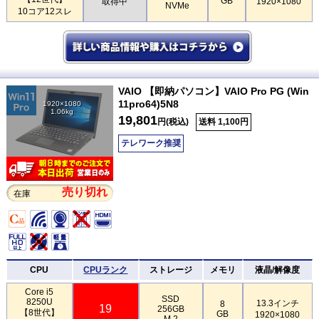
GB
取得中
1920×1080
NVMe
10コア12スレ
VAIO 【即納パソコン】VAIO Pro PG (Win
11pro64)5N8
1920×1080
1.06kg
19,801
円(税込)
送料 1,100円
テレワーク推奨
売り切れ
在庫
CPU
CPUランク
ストレージ
メモリ
液晶/解像度
Core i5
SSD
8250U
13.3インチ
8
19
256GB
【8世代】
GB
1920×1080
M.2