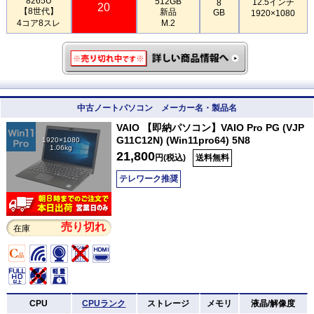
8265U
512GB
12.5インチ
8
20
【8世代】
新品
GB
1920×1080
4コア8スレ
M.2
中古ノートパソコン メーカー名・製品名
VAIO 【即納パソコン】VAIO Pro PG (VJP
G11C12N) (Win11pro64) 5N8
1920×1080
1.06kg
21,800
円(税込)
送料無料
テレワーク推奨
売り切れ
在庫
CPU
CPUランク
ストレージ
メモリ
液晶/解像度