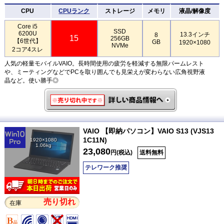
CPU
CPUランク
ストレージ
メモリ
液晶/解像度
Core i5
SSD
6200U
13.3インチ
8
15
256GB
【6世代】
GB
1920×1080
NVMe
2コア4スレ
人気の軽量モバイルVAIO。長時間使用の疲労を軽減する無限パームレスト
や、ミーティングなどでPCを取り囲んでも見栄えが変わらない広角視野液
晶など。使い勝手◎
VAIO 【即納パソコン】VAIO S13 (VJS13
1C11N)
1920×1080
1.06kg
23,080
円(税込)
送料無料
テレワーク推奨
売り切れ
在庫