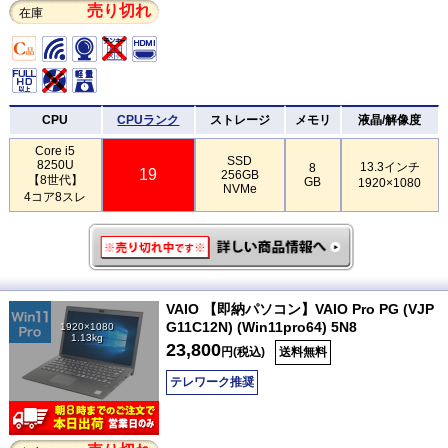
売り切れ
在庫
CPU
CPUランク
ストレージ
メモリ
液晶/解像度
Core i5
SSD
8250U
13.3インチ
8
19
256GB
【8世代】
GB
1920×1080
NVMe
4コア8スレ
VAIO 【即納パソコン】VAIO Pro PG (VJP
G11C12N) (Win11pro64) 5N8
1920×1080
1.13kg
23,800
円(税込)
送料無料
テレワーク推奨