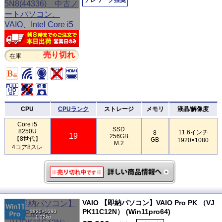
売り切れ
在庫
CPU
CPUランク
ストレージ
メモリ
液晶/解像度
Core i5
SSD
8250U
11.6インチ
8
19
256GB
【8世代】
GB
1920×1080
M.2
4コア8スレ
VAIO 【即納パソコン】VAIO Pro PK （VJ
PK11C12N） (Win11pro64)
1920×1080
1.02kg