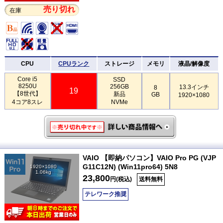
売り切れ
在庫
CPU
CPUランク
ストレージ
メモリ
液晶/解像度
Core i5
SSD
8250U
256GB
13.3インチ
8
19
【8世代】
新品
GB
1920×1080
4コア8スレ
NVMe
VAIO 【即納パソコン】VAIO Pro PG (VJP
G11C12N) (Win11pro64) 5N8
1920×1080
1.06kg
23,800
円(税込)
送料無料
テレワーク推奨