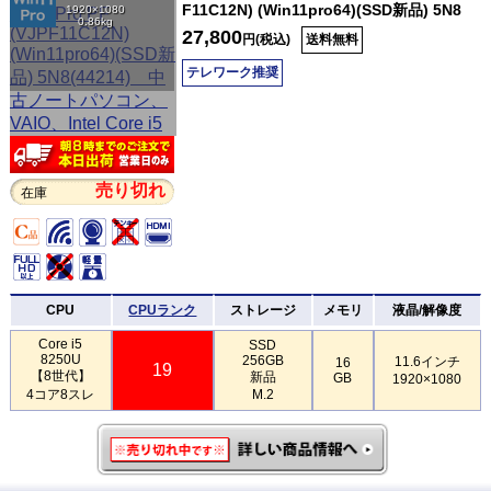
F11C12N) (Win11pro64)(SSD新品) 5N8
1920×1080
0.86kg
27,800
円(税込)
送料無料
テレワーク推奨
売り切れ
在庫
CPU
CPUランク
ストレージ
メモリ
液晶/解像度
Core i5
SSD
8250U
256GB
11.6インチ
16
19
【8世代】
新品
GB
1920×1080
4コア8スレ
M.2