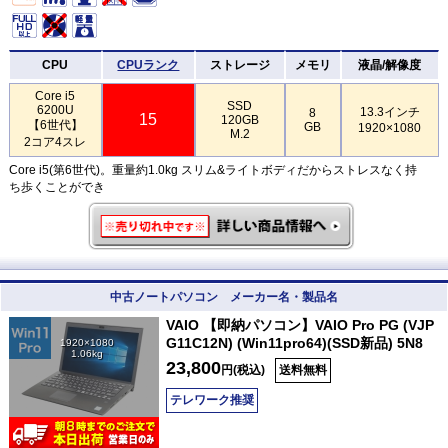
CPU
CPUランク
ストレージ
メモリ
液晶/解像度
Core i5
SSD
6200U
13.3インチ
8
15
120GB
【6世代】
GB
1920×1080
M.2
2コア4スレ
Core i5(第6世代)。重量約1.0kg スリム&ライトボディだからストレスなく持
ち歩くことができ
中古ノートパソコン メーカー名・製品名
VAIO 【即納パソコン】VAIO Pro PG (VJP
G11C12N) (Win11pro64)(SSD新品) 5N8
1920×1080
1.06kg
23,800
円(税込)
送料無料
テレワーク推奨