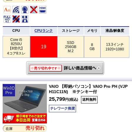
CPU
CPUランク
ストレージ
メモリ
液晶/解像度
Core i5
SSD
8250U
13.3インチ
8
19
256GB
【8世代】
GB
1920×1080
M.2
4コア8スレ
VAIO 【即納パソコン】VAIO Pro PH (VJP
H11C11N) ※テンキー付
1366×768
2.5kg
25,799
円(税込)
送料無料
テレワーク推奨
売り切れ
在庫