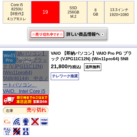
Core i5
SSD
8250U
13.3インチ
8
19
256GB
【8世代】
GB
1920×1080
M.2
4コア8スレ
VAIO 【即納パソコン】VAIO Pro PG ブラ
ック (VJPG11C12N) (Win11pro64) 5N8
1920×1080
1.06kg
21,800
円(税込)
送料無料
テレワーク推奨
売り切れ
在庫