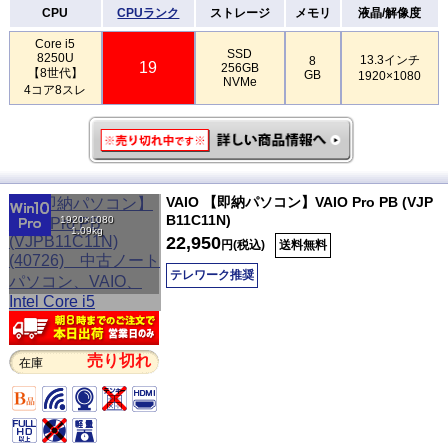
CPU
CPUランク
ストレージ
メモリ
液晶/解像度
Core i5
SSD
8250U
13.3インチ
8
19
256GB
【8世代】
GB
1920×1080
NVMe
4コア8スレ
VAIO 【即納パソコン】VAIO Pro PB (VJP
B11C11N)
1920×1080
1.09kg
22,950
円(税込)
送料無料
テレワーク推奨
売り切れ
在庫