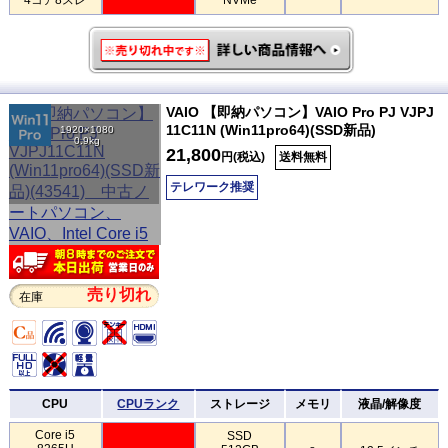
VAIO 【即納パソコン】VAIO Pro PJ VJPJ
11C11N (Win11pro64)(SSD新品)
1920×1080
0.9kg
21,800
円(税込)
送料無料
テレワーク推奨
売り切れ
在庫
CPU
CPUランク
ストレージ
メモリ
液晶/解像度
Core i5
SSD