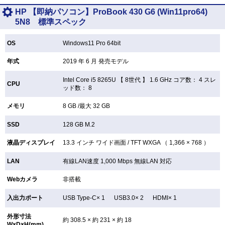
HP 【即納パソコン】ProBook 430 G6 (Win11pro64)
5N8 標準スペック
OS
Windows11 Pro 64bit
年式
2019 年 6 月 発売モデル
Intel Core i5 8265U 【
8世代 】 1.6 GHz コア数： 4 スレ
CPU
ッド数： 8
メモリ
8 GB /最大 32 GB
SSD
128 GB
M.2
液晶ディスプレイ
13.3 インチ
ワイド画面 /
TFT
WXGA （ 1,366 × 768 ）
LAN
有線LAN速度 1,000 Mbps 無線LAN
対応
Webカメラ
非搭載
入出力ポート
USB Type-C× 1 USB3.0× 2 HDMI× 1
外形寸法
約 308.5 × 約 231 × 約 18
W×D×H(mm)