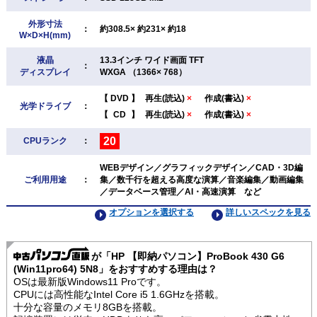
外形寸法
：
約308.5× 約231× 約18
W×D×H(mm)
液晶
13.3インチ ワイド画面 TFT
：
ディスプレイ
WXGA （1366× 768）
【
DVD
】
再生(読込)
×
作成(書込)
×
光学ドライブ
：
【
CD
】
再生(読込)
×
作成(書込)
×
20
CPUランク
：
WEBデザイン／グラフィックデザイン／CAD・3D編
ご利用用途
：
集／数千行を超える高度な演算／音楽編集／動画編集
／データベース管理／AI・高速演算 など
オプションを選択する
詳しいスペックを見る
が「HP 【即納パソコン】ProBook 430 G6
(Win11pro64) 5N8」をおすすめする理由は？
OSは最新版Windows11 Proです。
CPUには高性能なIntel Core i5 1.6GHzを搭載。
十分な容量のメモリ8GBを搭載。