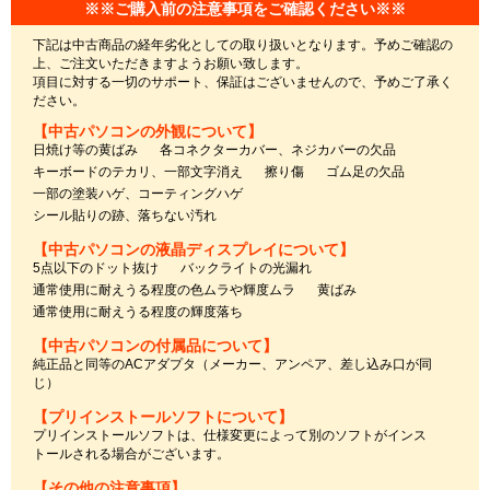
※※ご購入前の注意事項をご確認ください※※
下記は中古商品の経年劣化としての取り扱いとなります。予めご確認の
上、ご注文いただきますようお願い致します。
項目に対する一切のサポート、保証はございませんので、予めご了承く
ださい。
【中古パソコンの外観について】
日焼け等の黄ばみ
各コネクターカバー、ネジカバーの欠品
キーボードのテカリ、一部文字消え
擦り傷
ゴム足の欠品
一部の塗装ハゲ、コーティングハゲ
シール貼りの跡、落ちない汚れ
【中古パソコンの液晶ディスプレイについて】
5点以下のドット抜け
バックライトの光漏れ
通常使用に耐えうる程度の色ムラや輝度ムラ
黄ばみ
通常使用に耐えうる程度の輝度落ち
【中古パソコンの付属品について】
純正品と同等のACアダプタ（メーカー、アンペア、差し込み口が同
じ）
【プリインストールソフトについて】
プリインストールソフトは、仕様変更によって別のソフトがインス
トールされる場合がございます。
【その他の注意事項】