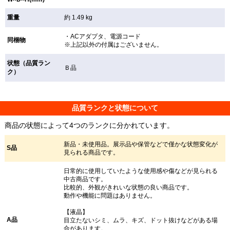
重量
約 1.49 kg
・ACアダプタ、電源コード
同梱物
※上記以外の付属はございません。
状態（品質ラン
Ｂ品
ク）
品質ランクと状態について
商品の状態によって4つのランクに分かれています。
新品・未使用品。展示品や保管などで僅かな状態変化が
S品
見られる商品です。
日常的に使用していたような使用感や傷などが見られる
中古商品です。
比較的、外観がきれいな状態の良い商品です。
動作や機能に問題はありません。
【液晶】
A品
目立たないシミ、ムラ、キズ、ドット抜けなどがある場
合があります。