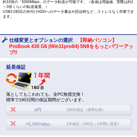
約10倍の「5000Mbps」のデータ転送が可能です。（各値は理論値。実際は約2
～3倍くらいの転送速度。）
USB3.0対応の外付けHDDへのデータ書込や読込時など、ストレスなく作業でき
ます。
仕様変更とオプションの選択
【即納パソコン】
ProBook 430 G6 (Win11pro64) 5N8をもっとパワーアッ
プ!!
延長保証
落としてもこわれても、全PC無償交換！
標準で180日間の保証期間がございます。
0円
180日保証（標準仕様）
+2,160
1年保証（180日→1年間に延長）
円(税込)