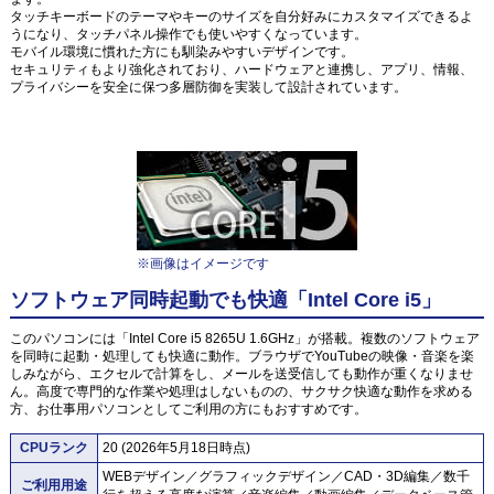
タッチキーボードのテーマやキーのサイズを自分好みにカスタマイズできるよ
うになり、タッチパネル操作でも使いやすくなっています。
モバイル環境に慣れた方にも馴染みやすいデザインです。
セキュリティもより強化されており、ハードウェアと連携し、アプリ、情報、
プライバシーを安全に保つ多層防御を実装して設計されています。
※画像はイメージです
ソフトウェア同時起動でも快適「Intel Core i5」
このパソコンには「Intel Core i5 8265U 1.6GHz」が搭載。複数のソフトウェア
を同時に起動・処理しても快適に動作。ブラウザでYouTubeの映像・音楽を楽
しみながら、エクセルで計算をし、メールを送受信しても動作が重くなりませ
ん。高度で専門的な作業や処理はしないものの、サクサク快適な動作を求める
方、お仕事用パソコンとしてご利用の方にもおすすめです。
CPUランク
20 (2026年5月18日時点)
WEBデザイン／グラフィックデザイン／CAD・3D編集／数千
ご利用用途