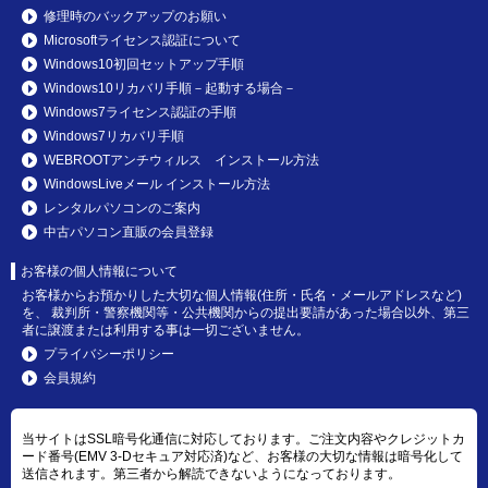
修理時のバックアップのお願い
Microsoftライセンス認証について
Windows10初回セットアップ手順
Windows10リカバリ手順－起動する場合－
Windows7ライセンス認証の手順
Windows7リカバリ手順
WEBROOTアンチウィルス インストール方法
WindowsLiveメール インストール方法
レンタルパソコンのご案内
中古パソコン直販の会員登録
お客様の個人情報について
お客様からお預かりした大切な個人情報(住所・氏名・メールアドレスなど)
を、 裁判所・警察機関等・公共機関からの提出要請があった場合以外、第三
者に譲渡または利用する事は一切ございません。
プライバシーポリシー
会員規約
当サイトはSSL暗号化通信に対応しております。ご注文内容やクレジットカ
ード番号(EMV 3-Dセキュア対応済)など、お客様の大切な情報は暗号化して
送信されます。第三者から解読できないようになっております。