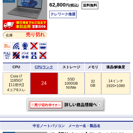
1.4kg
62,800
円(税込)
送料無料
テレワーク推奨
売り切れ
在庫
CPU
CPUランク
ストレージ
メモリ
液晶/解像度
Core i7
SSD
1185G7
14インチ
32
24
1000GB
【11世代】
GB
1920×1080
NVMe
4コア8スレ
中古ノートパソコン メーカー名・製品名