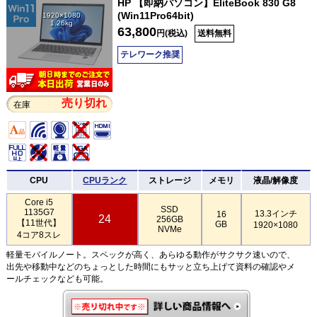
HP 【即納パソコン】EliteBook 830 G8
(Win11Pro64bit)
1920×1080
1.26kg
63,800
円(税込)
送料無料
テレワーク推奨
売り切れ
在庫
CPU
CPUランク
ストレージ
メモリ
液晶/解像度
Core i5
SSD
1135G7
13.3インチ
16
24
256GB
【11世代】
GB
1920×1080
NVMe
4コア8スレ
軽量モバイルノート。スペックが高く、あらゆる動作がサクサク速いので、
出先や移動中などのちょっとした時間にもサッと立ち上げて資料の確認やメ
ールチェックなども可能。