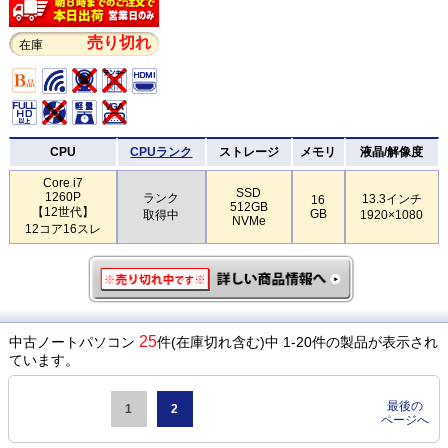
売り切れ
在庫
CPU
CPUランク
ストレージ
メモリ
液晶/解像度
Core i7
SSD
1260P
ランク
13.3インチ
16
512GB
【12世代】
GB
取得中
1920×1080
NVMe
12コア16スレ
25
中古ノートパソコン
件(在庫切れ含む)中 1-20件の製品が表示され
ています。
最後の
1
2
ページへ