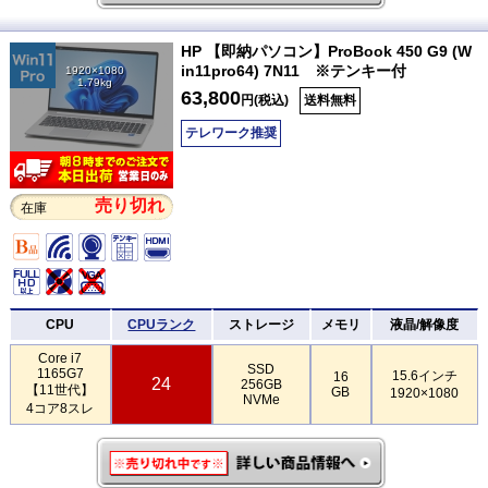
HP 【即納パソコン】ProBook 450 G9 (W
in11pro64) 7N11 ※テンキー付
1920×1080
1.79kg
63,800
円(税込)
送料無料
テレワーク推奨
売り切れ
在庫
CPU
CPUランク
ストレージ
メモリ
液晶/解像度
Core i7
SSD
1165G7
15.6インチ
16
24
256GB
【11世代】
GB
1920×1080
NVMe
4コア8スレ