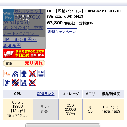
HP 【即納パソコン】EliteBook 630 G10
(Win11pro64) 5N13
1920×1080
1.22kg
63,800
円(税込)
送料無料
SNSキャンペーン
売り切れ
在庫
CPU
CPUランク
ストレージ
メモリ
液晶/解像度
Core i5
SSD
1335U
ランク
13.3インチ
8
256GB
【13世代】
GB
取得中
1920×1080
NVMe
10コア12スレ