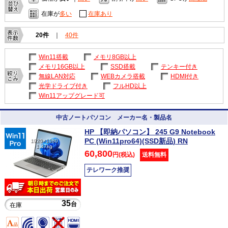
在庫が
多い
在庫あり
20件
｜
40件
Win11搭載
メモリ8GB以上
メモリ16GB以上
SSD搭載
テンキー付き
無線LAN対応
WEBカメラ搭載
HDMI付き
光学ドライブ付き
フルHD以上
Win11アップグレード可
中古ノートパソコン メーカー名・製品名
HP 【即納パソコン】 245 G9 Notebook
PC (Win11pro64)(SSD新品) RN
1920×1080
1.47kg
60,800
円(税込)
送料無料
テレワーク推奨
35
台
在庫