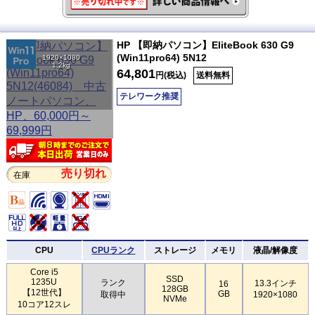
HP 【即納パソコン】EliteBook 630 G9
(Win11pro64) 5N12
1920×1080
1.2kg
64,801
円(税込)
送料無料
テレワーク推奨
売り切れ
在庫
CPU
CPUランク
ストレージ
メモリ
液晶/解像度
Core i5
SSD
1235U
ランク
13.3インチ
16
128GB
【12世代】
GB
取得中
1920×1080
NVMe
10コア12スレ