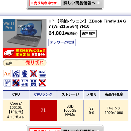
HP 【即納パソコン】 ZBook Firefly 14 G
7 (Win11pro64) 7N10
1920×1080
1.4kg
64,801
円(税込)
送料無料
テレワーク推奨
売り切れ
在庫
CPU
CPUランク
ストレージ
メモリ
液晶/解像度
Core i7
SSD
10610U
14インチ
32
21
1000GB
【10世代】
GB
1920×1080
NVMe
4コア8スレ