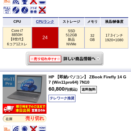
CPU
CPUランク
ストレージ
メモリ
液晶/解像度
Core i7
SSD
8850H
512GB
17.3インチ
32
24
【8世代】
新品
GB
1920×1080
6コア12スレ
NVMe
HP 【即納パソコン】 ZBook Firefly 14 G
7 (Win11pro64) 7N10
1920×1080
1.4kg
60,800
円(税込)
送料無料
テレワーク推奨
売り切れ
在庫