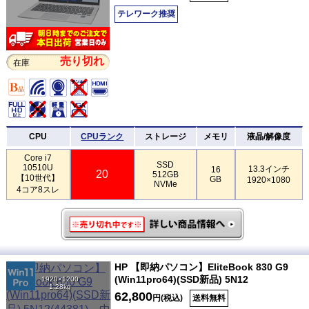
テレワーク推奨
売り切れ
在庫
CPU
CPUランク
ストレージ
メモリ
液晶/解像度
Core i7
SSD
10510U
13.3インチ
16
20
512GB
【10世代】
GB
1920×1080
NVMe
4コア8スレ
HP 【即納パソコン】EliteBook 830 G9
(Win11pro64)(SSD新品) 5N12
1920×1200
1.28kg
62,800
円(税込)
送料無料