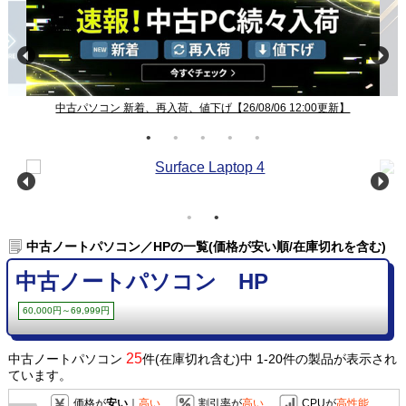
中古パソコン 新着、再入荷、値下げ【26/08/06 12:00更新】
中古ノートパソコン／HPの一覧(価格が安い順/在庫切れを含む)
中古ノートパソコン HP
60,000円～69,999円
25
中古ノートパソコン
件(在庫切れ含む)中 1-20件の製品が表示され
ています。
価格が
安い
｜
高い
割引率が
高い
CPUが
高性能