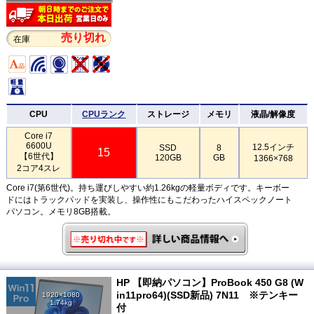
売り切れ
在庫
CPU
CPUランク
ストレージ
メモリ
液晶/解像度
Core i7
6600U
12.5インチ
SSD
8
15
【6世代】
120GB
GB
1366×768
2コア4スレ
Core i7(第6世代)。持ち運びしやすい約1.26kgの軽量ボディです。キーボー
ドにはトラックパッドを実装し、操作性にもこだわったハイスペックノート
パソコン。メモリ8GB搭載。
HP 【即納パソコン】ProBook 450 G8 (W
in11pro64)(SSD新品) 7N11 ※テンキー
1920×1080
1.74kg
付