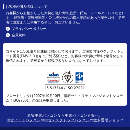
お客様の個人情報について
お客様からお預かりした大切な個人情報(住所・氏名・メールアドレスなど)
を、 裁判所・警察機関等・公共機関からの提出要請があった場合以外、第三
者に譲渡または利用する事は一切ございません。
プライバシーポリシー
会員規約
当サイトはSSL暗号化通信に対応しております。ご注文内容やクレジットカ
ード番号(EMV 3-Dセキュア対応済)など、お客様の大切な情報は暗号化して
送信されます。第三者から解読できないようになっております。
ブロードリンクは2007年10月10日、情報セキュリティマネジメントシステ
ム「ISO27001」の認証を取得しました。
激安中古パソコン
なら
中古パソコン直販
へ。
中古ノートパソコン
や
中古デスクトップパソコン
の激安通販ショップ