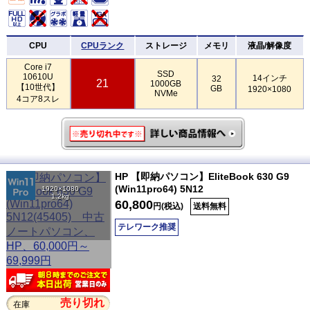
CPU
CPUランク
ストレージ
メモリ
液晶/解像度
Core i7
SSD
10610U
14インチ
32
21
1000GB
【10世代】
GB
1920×1080
NVMe
4コア8スレ
HP 【即納パソコン】EliteBook 630 G9
(Win11pro64) 5N12
1920×1080
1.2kg
60,800
円(税込)
送料無料
テレワーク推奨
売り切れ
在庫