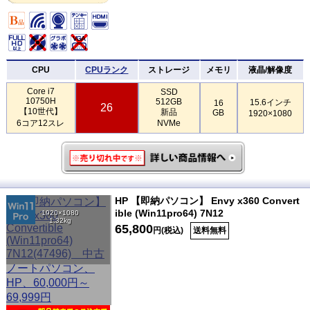
CPU
CPUランク
ストレージ
メモリ
液晶/解像度
Core i7
SSD
10750H
512GB
15.6インチ
16
26
【10世代】
新品
GB
1920×1080
6コア12スレ
NVMe
HP 【即納パソコン】 Envy x360 Convert
ible (Win11pro64) 7N12
1920×1080
1.32kg
65,800
円(税込)
送料無料