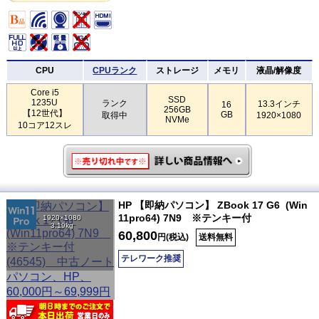
CPU
CPUランク
ストレージ
メモリ
液晶/解像度
Core i5
SSD
1235U
ランク
13.3インチ
16
256GB
【12世代】
GB
取得中
1920×1080
NVMe
10コア12スレ
HP 【即納パソコン】 ZBook 17 G6 (Win
11pro64) 7N9 ※テンキー付
1920×1080
3.19kg
60,800
円(税込)
送料無料
テレワーク推奨