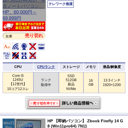
テレワーク推奨
売り切れ
在庫
CPU
CPUランク
ストレージ
メモリ
液晶/解像度
Core i5
SSD
1245U
ランク
512GB
13.3インチ
16
【12世代】
新品
GB
取得中
1920×1200
10コア12スレ
NVMe
HP 【即納パソコン】 Zbook Firefly 14 G
8 (Win11pro64) 7N11
1920×1080