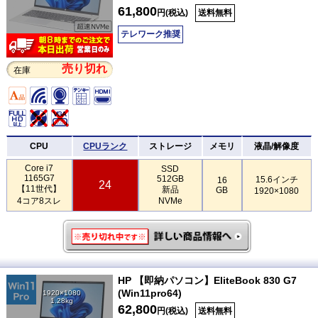
61,800
円(税込)
送料無料
テレワーク推奨
売り切れ
在庫
CPU
CPUランク
ストレージ
メモリ
液晶/解像度
Core i7
SSD
1165G7
512GB
15.6インチ
16
24
【11世代】
新品
GB
1920×1080
4コア8スレ
NVMe
HP 【即納パソコン】EliteBook 830 G7
(Win11pro64)
1920×1080
1.28kg
62,800
円(税込)
送料無料