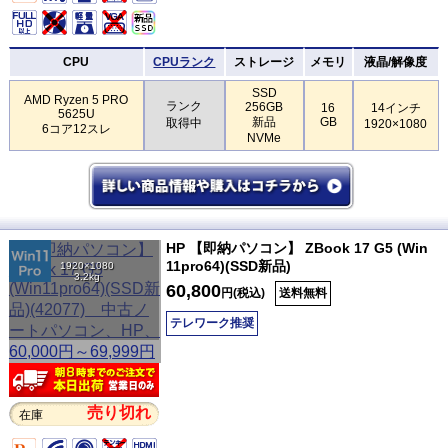
CPU
CPUランク
ストレージ
メモリ
液晶/解像度
SSD
AMD Ryzen 5 PRO
ランク
256GB
16
14インチ
5625U
新品
GB
取得中
1920×1080
6コア12スレ
NVMe
HP 【即納パソコン】 ZBook 17 G5 (Win
11pro64)(SSD新品)
1920×1080
3.2kg
60,800
円(税込)
送料無料
テレワーク推奨
売り切れ
在庫