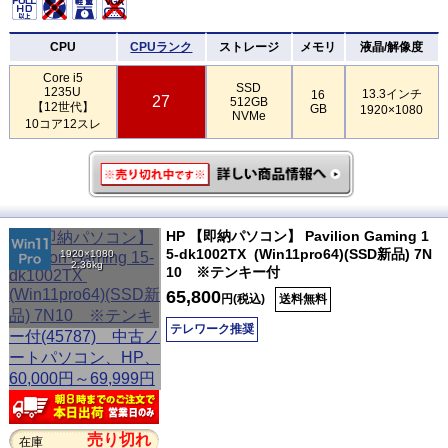
CPU
CPUランク
ストレージ
メモリ
液晶/解像度
Core i5
SSD
1235U
13.3インチ
16
27
512GB
【12世代】
GB
1920×1080
NVMe
10コア12スレ
HP 【即納パソコン】 Pavilion Gaming 1
5-dk1002TX (Win11pro64)(SSD新品) 7N
1920×1080
2.36kg
10 ※テンキー付
65,800
円(税込)
送料無料
テレワーク推奨
売り切れ
在庫