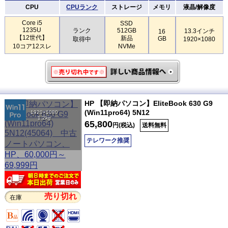
CPU
CPUランク
ストレージ
メモリ
液晶/解像度
Core i5
SSD
1235U
ランク
512GB
13.3インチ
16
【12世代】
新品
GB
取得中
1920×1080
10コア12スレ
NVMe
HP 【即納パソコン】EliteBook 630 G9
(Win11pro64) 5N12
1920×1080
1.2kg
65,800
円(税込)
送料無料
テレワーク推奨
売り切れ
在庫