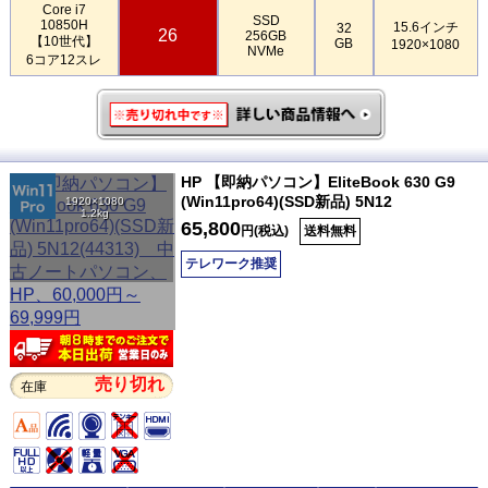
Core i7
SSD
10850H
15.6インチ
32
26
256GB
【10世代】
GB
1920×1080
NVMe
6コア12スレ
HP 【即納パソコン】EliteBook 630 G9
(Win11pro64)(SSD新品) 5N12
1920×1080
1.2kg
65,800
円(税込)
送料無料
テレワーク推奨
売り切れ
在庫