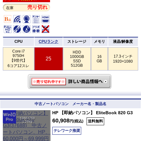
売り切れ
在庫
CPU
CPUランク
ストレージ
メモリ
液晶/解像度
Core i7
HDD
9750H
17.3インチ
1000GB
16
25
【9世代】
SSD
GB
1920×1080
512GB
6コア12スレ
中古ノートパソコン メーカー名・製品名
HP 【即納パソコン】 EliteBook 820 G3
1366×768
60,908
円(税込)
送料無料
1.26kg
テレワーク推奨