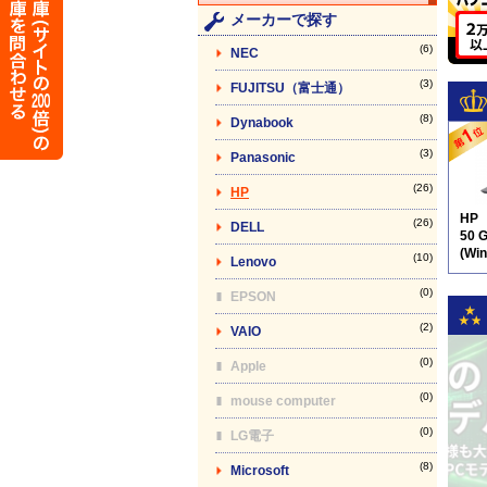
メーカーで探す
(6)
NEC
(3)
FUJITSU（富士通）
(8)
Dynabook
(3)
Panasonic
(26)
HP
HP
(26)
DELL
50 
(Wi
(10)
Lenovo
テン
(0)
EPSON
(2)
VAIO
(0)
Apple
(0)
mouse computer
(0)
LG電子
(8)
Microsoft