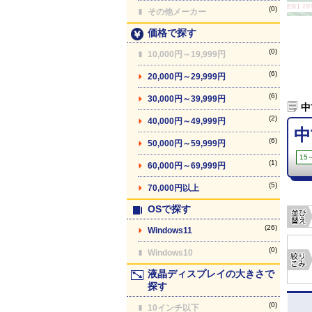
【最終更新】26/08
(0)
その他メーカー
価格で探す
(0)
10,000円～19,999円
(6)
20,000円～29,999円
(6)
30,000円～39,999円
中
(2)
40,000円～49,999円
中
(6)
50,000円～59,999円
15
(1)
60,000円～69,999円
(5)
70,000円以上
OSで探す
(26)
Windows11
(0)
Windows10
液晶ディスプレイの大きさで
探す
(0)
10インチ以下