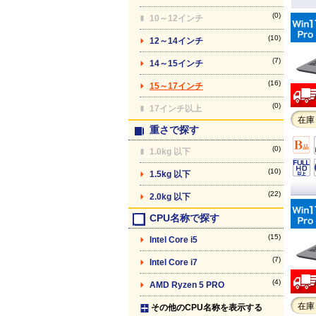
(0)
10～12インチ
(10)
12～14インチ
(7)
14～15インチ
(16)
15～17インチ
(0)
17インチ以上
在庫
重さで探す
(0)
1.0kg 以下
(10)
1.5kg 以下
(22)
2.0kg 以下
CPU名称で探す
(15)
Intel Core i5
(7)
Intel Core i7
(4)
AMD Ryzen 5 PRO
在庫
その他のCPU名称を表示する