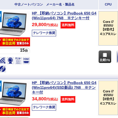
中古ノートパソコン メーカー名・製品名
CPU
HP 【即納パソコン】ProBook 650 G4
(Win11pro64) 7N8 ※テンキー付
1920×1080
2.18kg
Core i7
29,800
円(税込)
送料無料
8550U
【8世代】
テレワーク推奨
4コア8スレ
15
台
HP 【即納パソコン】ProBook 650 G4
(Win11pro64)(SSD新品) 7N8 ※テン
1920×1080
2.18kg
Core i7
キー付
8550U
34,800
【8世代】
円(税込)
送料無料
4コア8スレ
テレワーク推奨