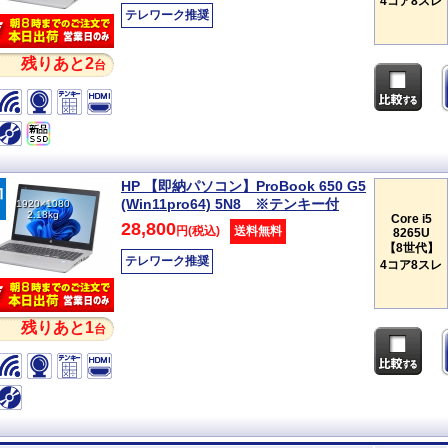
4コア8スレ
テレワーク推奨
残りあと2
台
HP 【即納パソコン】ProBook 650 G5
(Win11pro64) 5N8 ※テンキー付
1920×1080
2.18kg
Core i5
28,800
円(税込)
送料無料
8265U
【8世代】
テレワーク推奨
4コア8スレ
残りあと1
台