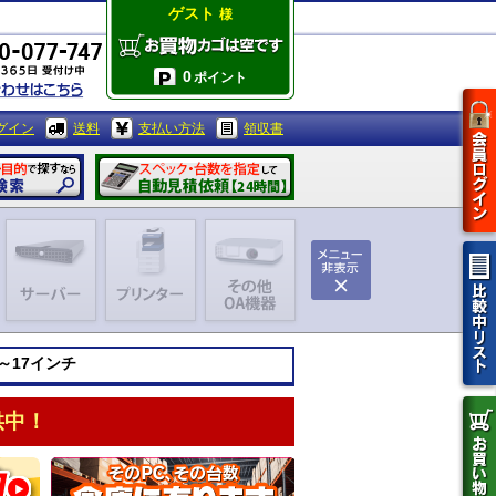
ゲスト
様
0
ポイント
グイン
送料
支払い方法
領収書
～17インチ
供中！