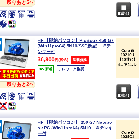
残りあと5
台
HP 【即納パソコン】ProBook 450 G7
(Win11pro64) 5N10(SSD新品) ※テ
1366×768
2kg
Core i5
ンキー付
10210U
36,800
【10世代】
円(税込)
送料無料
4コア8スレ
8/5 新着
テレワーク推奨
残りあと2
台
HP 【即納パソコン】 250 G7 Notebo
ok PC (Win11pro64) 5N10 ※テンキ
1366×768
1.78kg
Core i5
ー付
1035G1