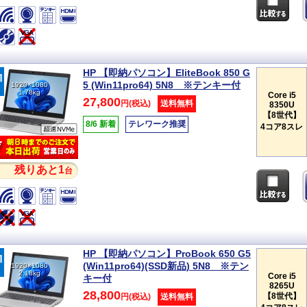
HP 【即納パソコン】EliteBook 850 G
5 (Win11pro64) 5N8 ※テンキー付
1920×1080
1.78kg
Core i5
27,800
円(税込)
送料無料
8350U
【8世代】
8/6 新着
テレワーク推奨
4コア8スレ
残りあと1
台
HP 【即納パソコン】ProBook 650 G5
(Win11pro64)(SSD新品) 5N8 ※テン
1920×1080
2.18kg
Core i5
キー付
8265U
28,800
【8世代】
円(税込)
送料無料