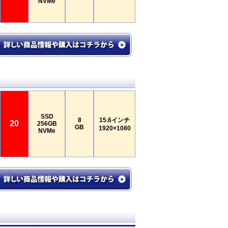
NVMe
SSD
8
15.6インチ
20
256GB
GB
1920×1080
NVMe