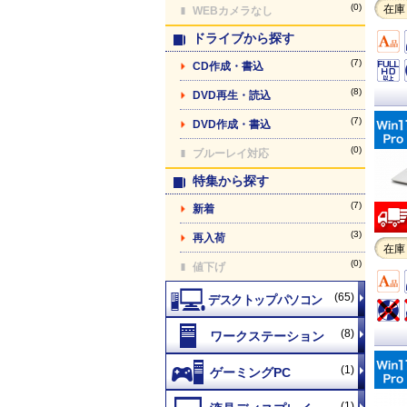
(0)
在庫
WEBカメラなし
ドライブから探す
(7)
CD作成・書込
(8)
DVD再生・読込
(7)
DVD作成・書込
(0)
ブルーレイ対応
特集から探す
(7)
新着
(3)
再入荷
在庫
(0)
値下げ
(65)
(8)
(1)
(1)