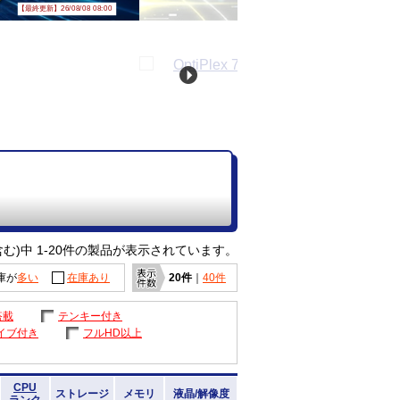
【最終更新】26/08/08 08:00
む)中 1-20件の製品が表示されています。
庫が
多い
在庫あり
20件
｜
40件
搭載
テンキー付き
イブ付き
フルHD以上
CPU
ストレージ
メモリ
液晶/解像度