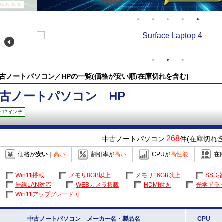
/08 08:00
古ノートパソコン／HPの一覧(価格が安い順/在庫切れを含む)
古ノートパソコン HP
～17インチ
268
中古ノートパソコン
件(在庫切れ含
価格が
安い
｜
高い
割引率が
高い
CPUが
高性能
在
Win11搭載
メモリ8GB以上
メモリ16GB以上
SSD
無線LAN対応
WEBカメラ搭載
HDMI付き
光学ドラ
Win11アップグレード可
中古ノートパソコン メーカー名・製品名
CPU