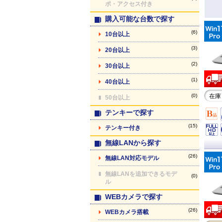
ポ・アクセス付き
購入可能な台数で探す
(6)
10台以上
(3)
20台以上
(2)
30台以上
(1)
40台以上
(0)
在庫
50台以上
テンキーで探す
(15)
テンキー付き
無線LANから探す
(26)
無線LAN対応モデル
無線LANを追加できるモデ
(0)
ル
WEBカメラで探す
(26)
WEBカメラ搭載