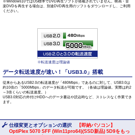
※Windows10ではOS標準でDVD再生ソフトが搭載されていません。映画・音
楽DVDを再生する場合は、別途DVD再生用のソフトをダウンロードし、ご利用
ください。
※転送速度は理論値
データ転送速度が速い！「USB3.0」搭載
従来からあるUSB2.0の転送速度が「480Mbps」であるのに対して、USB3.0は
約10倍の「5000Mbps」のデータ転送が可能です。（各値は理論値。実際は約2
～3倍くらいの転送速度。）
USB3.0対応の外付けHDDへのデータ書込や読込時など、ストレスなく作業でき
ます。
仕様変更とオプションの選択
【即納パソコン】
OptiPlex 5070 SFF (Win11pro64)(SSD新品) 5D9をもっ