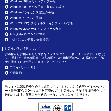
Windows10初回セットアップ手順
Windows10リカバリ手順－起動する場合－
Windows7ライセンス認証の手順
Windows7リカバリ手順
WEBROOTアンチウィルス インストール方法
WindowsLiveメール インストール方法
レンタルパソコンのご案内
中古パソコン直販の会員登録
お客様の個人情報について
お客様からお預かりした大切な個人情報(住所・氏名・メールアドレスなど)
を、 裁判所・警察機関等・公共機関からの提出要請があった場合以外、第三
者に譲渡または利用する事は一切ございません。
プライバシーポリシー
会員規約
当サイトはSSL暗号化通信に対応しております。ご注文内容やクレジットカ
ード番号(EMV 3-Dセキュア対応済)など、お客様の大切な情報は暗号化して
送信されます。第三者から解読できないようになっております。