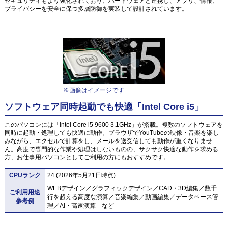
セキュリティもより強化されており、ハードウェアと連携し、アプリ、情報、
プライバシーを安全に保つ多層防御を実装して設計されています。
※画像はイメージです
ソフトウェア同時起動でも快適「Intel Core i5」
このパソコンには「Intel Core i5 9600 3.1GHz」が搭載。複数のソフトウェアを
同時に起動・処理しても快適に動作。ブラウザでYouTubeの映像・音楽を楽し
みながら、エクセルで計算をし、メールを送受信しても動作が重くなりませ
ん。高度で専門的な作業や処理はしないものの、サクサク快適な動作を求める
方、お仕事用パソコンとしてご利用の方にもおすすめです。
CPUランク
24 (2026年5月21日時点)
WEBデザイン／グラフィックデザイン／CAD・3D編集／数千
ご利用用途
行を超える高度な演算／音楽編集／動画編集／データベース管
参考例
理／AI・高速演算 など