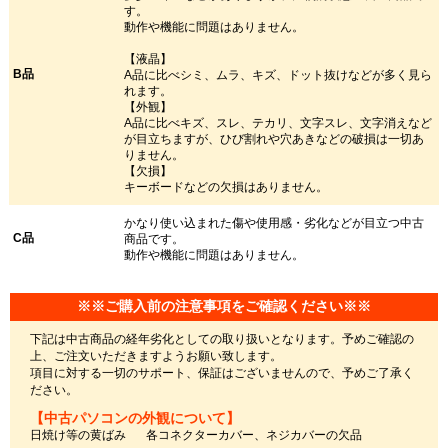
す。
動作や機能に問題はありません。
【液晶】
B品
A品に比べシミ、ムラ、キズ、ドット抜けなどが多く見ら
れます。
【外観】
A品に比べキズ、スレ、テカリ、文字スレ、文字消えなど
が目立ちますが、ひび割れや穴あきなどの破損は一切あ
りません。
【欠損】
キーボードなどの欠損はありません。
かなり使い込まれた傷や使用感・劣化などが目立つ中古
C品
商品です。
動作や機能に問題はありません。
※※ご購入前の注意事項をご確認ください※※
下記は中古商品の経年劣化としての取り扱いとなります。予めご確認の
上、ご注文いただきますようお願い致します。
項目に対する一切のサポート、保証はございませんので、予めご了承く
ださい。
【中古パソコンの外観について】
日焼け等の黄ばみ
各コネクターカバー、ネジカバーの欠品