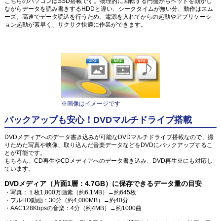
こちらのパソコンはSSD搭載です。物理的に回転する円盤からヘッドを動かし
ながらデータを読み書きするHDDと違い、シークタイムが無い分、動作はスム
ーズ。高速でデータ読込を行うため、電源を入れてからの起動やアプリケーシ
ョン起動が素早く、サクサク快適に作業ができます。
※画像はイメージです
バックアップも安心！DVDマルチドライブ搭載
DVDメディアへのデータ書き込みが可能なDVDマルチドライブ搭載なので、撮
りためた写真や映像、取り込んだ音楽データなどをDVDにバックアップするこ
とが可能です。
もちろん、CD再生やCDメディアへのデータ書き込み、DVD再生※にも対応し
ています。
DVDメディア（片面1層：4.7GB）に保存できるデータ量の目安
・写真：１枚1,800万画素（約6.1MB）→約645枚
・フルHD動画：30分（約4,000MB）→約40分
・AAC128Kbpsの音楽：4分（約4MB）→約1000曲