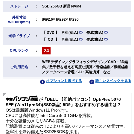
ストレージ
：
SSD 256GB 新品 NVMe
外形寸法
：
約92.6× 約292× 約290
W×D×H(mm)
【
DVD
】
再生(読込)
◎
作成(書込)
◎
光学ドライブ
：
【
CD
】
再生(読込)
◎
作成(書込)
◎
24
CPUランク
：
WEBデザイン／グラフィックデザイン／CAD・3D編
ご利用用途
：
集／数千行を超える高度な演算／音楽編集／動画編集
／データベース管理／AI・高速演算 など
オプションを選択する
詳しいスペックを見る
が「DELL 【即納パソコン】OptiPlex 5070
SFF (Win11pro64)(SSD新品) 5D9」をおすすめする理由は？
OSは最新版Windows11 Proです。
CPUには高性能なIntel Core i5 3.1GHzを搭載。
十分な容量のメモリ8GBを搭載。
記憶装置には従来のHDDよりも高いパフォーマンスと省電力性、
堅牢性を兼ね備えたSSD256GBを採用。