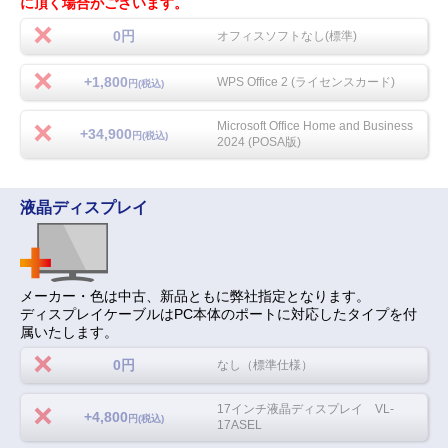
に頂く場合がございます。
0円
オフィスソフトなし(標準)
+1,800
WPS Office 2 (ライセンスカード)
円(税込)
Microsoft Office Home and Business
+34,900
円(税込)
2024 (POSA版)
液晶ディスプレイ
メーカー・色は中古、新品ともに弊社指定となります。
ディスプレイケーブルはPC本体のポートに対応したタイプを付
属いたします。
0円
なし（標準仕様）
17インチ液晶ディスプレイ VL-
+4,800
円(税込)
17ASEL