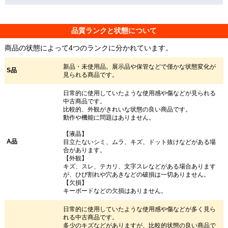
品質ランクと状態について
商品の状態によって4つのランクに分かれています。
新品・未使用品。展示品や保管などで僅かな状態変化が
S品
見られる商品です。
日常的に使用していたような使用感や傷などが見られる
中古商品です。
比較的、外観がきれいな状態の良い商品です。
動作や機能に問題はありません。
【液晶】
A品
目立たないシミ、ムラ、キズ、ドット抜けなどがある場
合があります。
【外観】
キズ、スレ、テカリ、文字スレなどがある場合あります
が、ひび割れや穴あきなどの破損は一切ありません。
【欠損】
キーボードなどの欠損はありません。
日常的に使用していたような使用感や傷などが多く見ら
れる中古商品です。
多少のキズなどがありますが、比較的状態の良い商品で