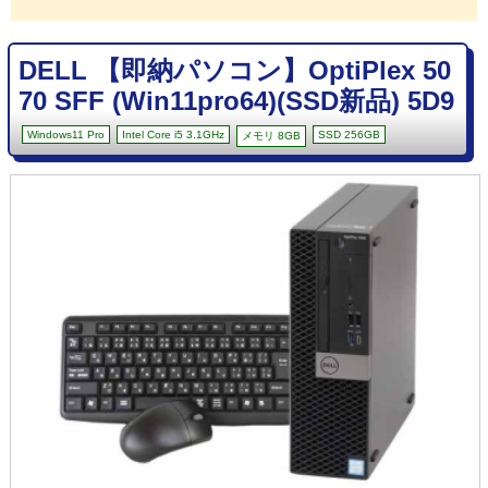
DELL 【即納パソコン】OptiPlex 50
70 SFF (Win11pro64)(SSD新品) 5D9
Windows11 Pro
Intel Core i5 3.1GHz
SSD 256GB
メモリ 8GB