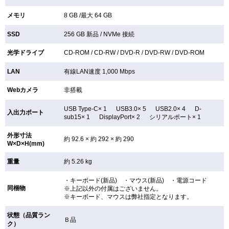
メモリ
8 GB /最大 64 GB
SSD
256 GB
新品 /
NVMe 接続
光学ドライブ
CD-ROM /
CD-RW /
DVD-R /
DVD-RW /
DVD-ROM
LAN
有線LAN速度 1,000 Mbps
Webカメラ
非搭載
USB Type-C× 1 USB3.0× 5 USB2.0× 4 D-
入出力ポート
sub15× 1 DisplayPort× 2 シリアルポート× 1
外形寸法
約 92.6 × 約 292 × 約 290
W×D×H(mm)
重量
約 5.26 kg
・キーボード(新品) ・マウス(新品) ・電源コード
同梱物
※上記以外の付属はございません。
※キーボード、マウスは弊社指定となります。
状態（品質ラン
Ｂ品
ク）