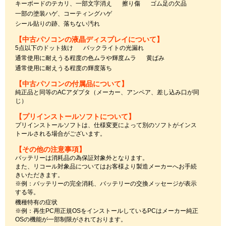
キーボードのテカリ、一部文字消え
擦り傷
ゴム足の欠品
一部の塗装ハゲ、コーティングハゲ
シール貼りの跡、落ちない汚れ
【中古パソコンの液晶ディスプレイについて】
5点以下のドット抜け
バックライトの光漏れ
通常使用に耐えうる程度の色ムラや輝度ムラ
黄ばみ
通常使用に耐えうる程度の輝度落ち
【中古パソコンの付属品について】
純正品と同等のACアダプタ（メーカー、アンペア、差し込み口が同
じ）
【プリインストールソフトについて】
プリインストールソフトは、仕様変更によって別のソフトがインス
トールされる場合がございます。
【その他の注意事項】
バッテリーは消耗品の為保証対象外となります。
また、リコール対象品についてはお客様より製造メーカーへお手続
きいただきます。
※例：バッテリーの完全消耗、バッテリーの交換メッセージが表示
する等。
機種特有の症状
※例：再生PC用正規OSをインストールしているPCはメーカー純正
OSの機能が一部制限がされております。