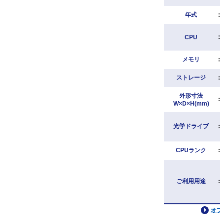
年式
CPU
メモリ
ストレージ
外形寸法
W×D×H(mm)
光学ドライブ
CPUランク
ご利用用途
オ