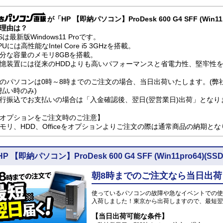
が「HP 【即納パソコン】ProDesk 600 G4 SFF (Win1
理由は？
Sは最新版Windows11 Proです。
PUには高性能なIntel Core i5 3GHzを搭載。
分な容量のメモリ8GBを搭載。
憶装置には従来のHDDよりも高いパフォーマンスと省電力性、堅牢性を兼
のパソコンは0時～8時までのご注文の場合、当日出荷いたします。(弊
払い時のみ)
行振込でお支払いの場合は「入金確認後、翌日(翌営業日)出荷」となり
オプションをご注文時のご注意】
モリ、HDD、Officeをオプションよりご注文の際は通常商品の納期と
HP 【即納パソコン】ProDesk 600 G4 SFF (Win11pro64
朝8時までのご注文なら当日出荷
使っているパソコンの故障や急なイベントでの使
入荷しました！東京から出荷しますので、最短翌
【当日出荷可能な条件】