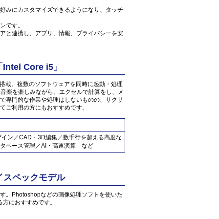
好みにカスタマイズできるようになり、タッチ
ンです。
アと連携し、アプリ、情報、プライバシーを安
l Core i5」
3GHz」が搭載。複数のソフトウェアを同時に起動・処理
像・音楽を楽しみながら、エクセルで計算をし、メ
で専門的な作業や処理はしないものの、サクサ
てご利用の方にもおすすめです。
ザイン／CAD・3D編集／数千行を超える高度な
タベース管理／AI・高速演算 など
イスペックモデル
す。Photoshopなどの画像処理ソフトを使いた
る方におすすめです。