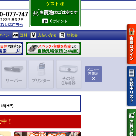
ゲスト
様
0
ポイント
グイン
送料
支払い方法
領収書
i5(HP)
供中！