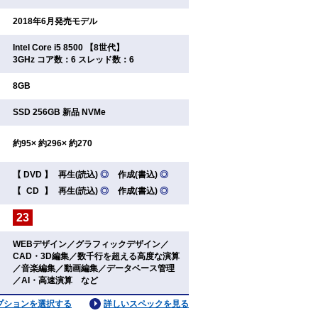
：
2018年6月発売モデル
Intel Core i5 8500 【8世代】
：
3GHz コア数：6 スレッド数：6
：
8GB
：
SSD 256GB 新品 NVMe
：
約95× 約296× 約270
【
DVD
】
再生(読込)
◎
作成(書込)
◎
：
【
CD
】
再生(読込)
◎
作成(書込)
◎
23
：
WEBデザイン／グラフィックデザイン／
CAD・3D編集／数千行を超える高度な演算
：
／音楽編集／動画編集／データベース管理
／AI・高速演算 など
プションを選択する
詳しいスペックを見る