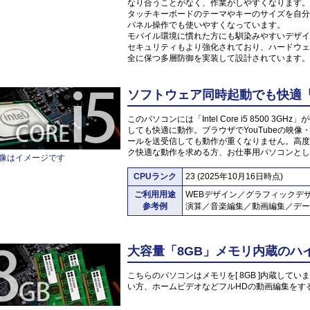
なり合うことがなく、作業がしやすくなります。
タッチキーボードのテーマやキーのサイズを自分
パネル操作でも使いやすくなっています。
モバイル環境に慣れた方にも馴染みやすいデザイ
セキュリティもより強化されており、ハードウェ
全に保つ多層防御を実装して設計されています。
ソフトウェア同時起動でも快適「Inte
このパソコンには「Intel Core i5 8500 
しても快適に動作。ブラウザでYouTubeの映
ールを送受信しても動作が重くなりません。高度
ク快適な動作を求める方、お仕事用パソコンとし
像はイメージです
CPUランク
23 (2025年10月16日時点)
ご利用用途
WEBデザイン／グラフィックデ
参考例
演算／音楽編集／動画編集／デー
大容量「8GB」メモリ内蔵のハ
こちらのパソコンはメモリを[ 8GB ]内蔵していま
い方、ホームビデオなどフルHDの動画編集をす