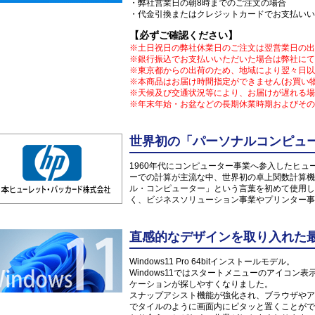
・弊社営業日の朝8時までのご注文の場合
・代金引換またはクレジットカードでお支払いい
【必ずご確認ください】
※土日祝日の弊社休業日のご注文は翌営業日の出
※銀行振込でお支払いいただいた場合は弊社にて
※東京都からの出荷のため、地域により翌々日以
※本商品はお届け時間指定ができません(お買い
※天候及び交通状況等により、お届けが遅れる場
※年末年始・お盆などの長期休業時期およびその
世界初の「パーソナルコンピュー
1960年代にコンピューター事業へ参入したヒ
ーでの計算が主流な中、世界初の卓上関数計算機「
ル・コンピューター」という言葉を初めて使用し
く、ビジネスソリューション事業やプリンター事
直感的なデザインを取り入れた最新O
Windows11 Pro 64bitインストールモデル。
Windows11ではスタートメニューのアイコ
ケーションが探しやすくなりました。
スナップアシスト機能が強化され、ブラウザやア
でタイルのように画面内にピタッと置くことがで