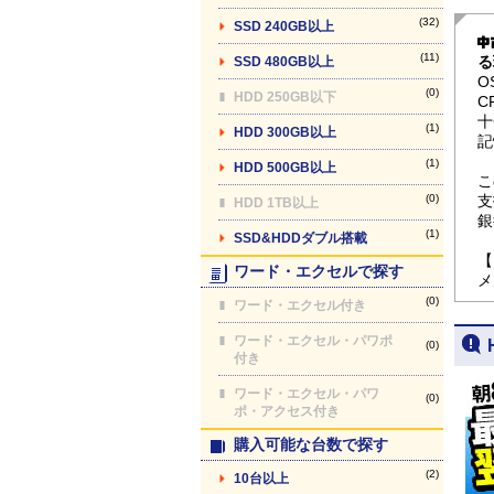
(32)
SSD 240GB以上
(11)
る
SSD 480GB以上
O
(0)
HDD 250GB以下
C
十
(1)
HDD 300GB以上
記
(1)
HDD 500GB以上
こ
(0)
支
HDD 1TB以上
銀
(1)
SSD&HDDダブル搭載
【
ワード・エクセルで探す
メ
(0)
ワード・エクセル付き
ワード・エクセル・パワポ
(0)
付き
ワード・エクセル・パワ
(0)
ポ・アクセス付き
購入可能な台数で探す
(2)
10台以上