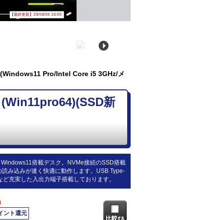
【最終更新】26/08/06 16:00
ndows11 Pro/Intel Core i5 3GHz/メ
Win11pro64)(SSD新
代)。Windows11搭載デスク。NVMe接続のSSD搭載
読み込みが速く快適に動作します。USB Type-
ort×2など充実した入出力端子搭載しております。
)
ポイント還元