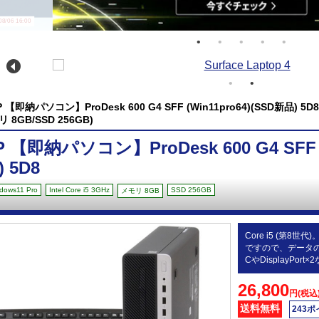
/06 16:00
P 【即納パソコン】ProDesk 600 G4 SFF (Win11pro64)(SSD新品) 5D8(Wi
リ 8GB/SSD 256GB)
P 【即納パソコン】ProDesk 600 G4 SFF (
) 5D8
dows11 Pro
Intel Core i5 3GHz
SSD 256GB
メモリ 8GB
Core i5 (第8世
ですので、データの
CやDisplayP
26,800
円(税込
送料無料
243