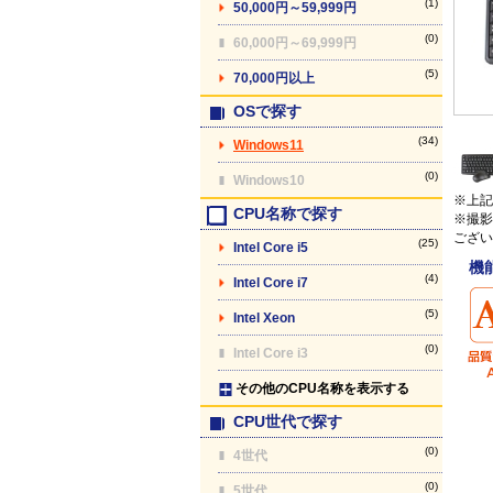
(1)
50,000円～59,999円
(0)
60,000円～69,999円
(5)
70,000円以上
OSで探す
(34)
Windows11
(0)
Windows10
※上記
CPU名称で探す
※撮影
ござい
(25)
Intel Core i5
機
(4)
Intel Core i7
(5)
Intel Xeon
(0)
Intel Core i3
その他のCPU名称を表示する
CPU世代で探す
(0)
4世代
(0)
5世代