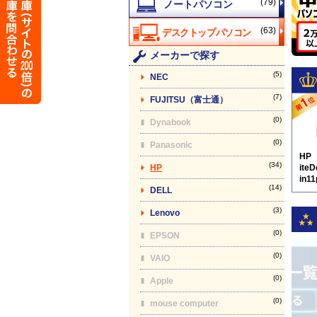
(79)
(63)
メーカーで探す
(5)
NEC
(7)
FUJITSU（富士通）
(0)
Dynabook
(0)
Panasonic
HP
(34)
HP
ite
in1
(14)
DELL
D8
(3)
Lenovo
(0)
EPSON
(0)
VAIO
(0)
Apple
(0)
mouse computer