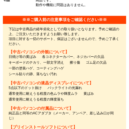
C品
商品です。
動作や機能に問題はありません。
※※ご購入前の注意事項をご確認ください※※
下記は中古商品の経年劣化としての取り扱いとなります。予めご確認の
上、ご注文いただきますようお願い致します。
項目に対する一切のサポート、保証はございませんので、予めご了承く
ださい。
【中古パソコンの外観について】
日焼け等の黄ばみ
各コネクターカバー、ネジカバーの欠品
キーボードのテカリ、一部文字消え
擦り傷
ゴム足の欠品
一部の塗装ハゲ、コーティングハゲ
シール貼りの跡、落ちない汚れ
【中古パソコンの液晶ディスプレイについて】
5点以下のドット抜け
バックライトの光漏れ
通常使用に耐えうる程度の色ムラや輝度ムラ
黄ばみ
通常使用に耐えうる程度の輝度落ち
【中古パソコンの付属品について】
純正品と同等のACアダプタ（メーカー、アンペア、差し込み口が同
じ）
【プリインストールソフトについて】