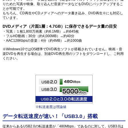
りためた写真や映像、取り込んだ音楽データなどをDVDにバックアップするこ
とが可能です。
もちろん、CD再生やCDメディアへのデータ書き込み、DVD再生※にも対応し
ています。
DVDメディア（片面1層：4.7GB）に保存できるデータ量の目安
・写真：１枚1,800万画素（約6.1MB）→約645枚
・フルHD動画：30分（約4,000MB）→約40分
・AAC128Kbpsの音楽：4分（約4MB）→約1000曲
※Windows10ではOS標準でDVD再生ソフトが搭載されていません。映画・音
楽DVDを再生する場合は、別途DVD再生用のソフトをダウンロードし、ご利用
ください。
※転送速度は理論値
データ転送速度が速い！「USB3.0」搭載
従来からあるUSB2.0の転送速度が「480Mbps」であるのに対して、USB3.0は