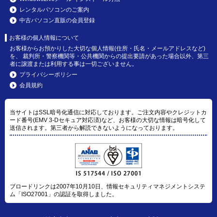
レンタルパソコンのご案内
中古パソコン直販の会員登録
お客様の個人情報について
お客様からお預かりした大切な個人情報(住所・氏名・メールアドレスなど)
を、 裁判所・警察機関等・公共機関からの提出要請があった場合以外、第三
者に譲渡または利用する事は一切ございません。
プライバシーポリシー
会員規約
当サイトはSSL暗号化通信に対応しております。ご注文内容やクレジットカ
ード番号(EMV 3-Dセキュア対応済)など、お客様の大切な情報は暗号化して
送信されます。第三者から解読できないようになっております。
ブロードリンクは2007年10月10日、情報セキュリティマネジメントシステ
ム「ISO27001」の認証を取得しました。