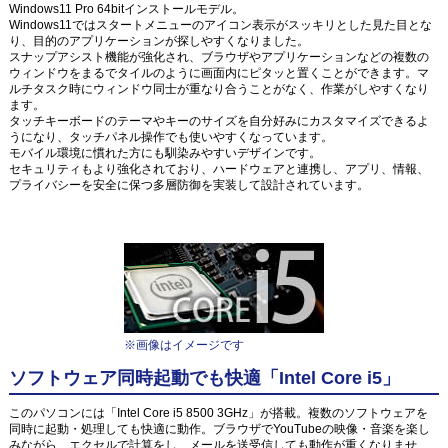
Windows11 Pro 64bitインストールモデル。
Windows11ではスタートメニューのアイコン表示がスッキリとした見た目とな
り、目的のアプリケーションが探しやすくなりました。
スナップアシスト機能が強化され、ブラウザやアプリケーションなどの複数の
ウィンドウをまるでタイルのように画面内にピタッと置くことができます。マ
ルチタスク時にウィンドウ同士が重なり合うことがなく、作業がしやすくなり
ます。
タッチキーボードのテーマやキーのサイズを自分好みにカスタマイズできるよ
うになり、タッチパネル操作でも使いやすくなっています。
モバイル環境に慣れた方にも馴染みやすいデザインです。
セキュリティもより強化されており、ハードウェアと連携し、アプリ、情報、
プライバシーを安全に保つ多層防御を実装して設計されています。
※画像はイメージです
ソフトウェア同時起動でも快適「Intel Core i5」
このパソコンには「Intel Core i5 8500 3GHz」が搭載。複数のソフトウェアを
同時に起動・処理しても快適に動作。ブラウザでYouTubeの映像・音楽を楽し
みながら、エクセルで計算をし、メールを送受信しても動作が重くなりませ