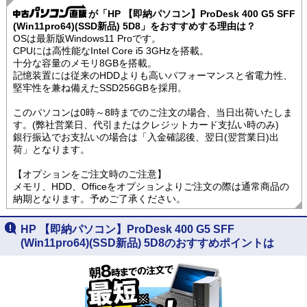
が「HP 【即納パソコン】ProDesk 400 G5 SFF
(Win11pro64)(SSD新品) 5D8」をおすすめする理由は？
OSは最新版Windows11 Proです。
CPUには高性能なIntel Core i5 3GHzを搭載。
十分な容量のメモリ8GBを搭載。
記憶装置には従来のHDDよりも高いパフォーマンスと省電力性、
堅牢性を兼ね備えたSSD256GBを採用。
このパソコンは0時～8時までのご注文の場合、当日出荷いたしま
す。(弊社営業日、代引またはクレジットカード支払い時のみ)
銀行振込でお支払いの場合は「入金確認後、翌日(翌営業日)出
荷」となります。
【オプションをご注文時のご注意】
メモリ、HDD、Officeをオプションよりご注文の際は通常商品の
納期となります。予めご了承ください。
HP 【即納パソコン】ProDesk 400 G5 SFF
(Win11pro64)(SSD新品) 5D8のおすすめポイントは