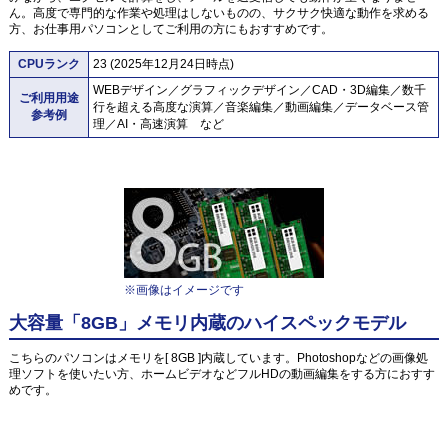
ん。高度で専門的な作業や処理はしないものの、サクサク快適な動作を求める
方、お仕事用パソコンとしてご利用の方にもおすすめです。
CPUランク
23 (2025年12月24日時点)
WEBデザイン／グラフィックデザイン／CAD・3D編集／数千
ご利用用途
行を超える高度な演算／音楽編集／動画編集／データベース管
参考例
理／AI・高速演算 など
※画像はイメージです
大容量「8GB」メモリ内蔵のハイスペックモデル
こちらのパソコンはメモリを[ 8GB ]内蔵しています。Photoshopなどの画像処
理ソフトを使いたい方、ホームビデオなどフルHDの動画編集をする方におすす
めです。