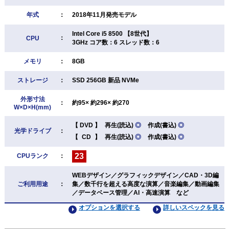
年式
：
2018年11月発売モデル
Intel Core i5 8500 【8世代】
：
CPU
3GHz コア数：6 スレッド数：6
メモリ
：
8GB
ストレージ
：
SSD 256GB 新品 NVMe
外形寸法
：
約95× 約296× 約270
W×D×H(mm)
【
DVD
】
再生(読込)
◎
作成(書込)
◎
光学ドライブ
：
【
CD
】
再生(読込)
◎
作成(書込)
◎
23
CPUランク
：
WEBデザイン／グラフィックデザイン／CAD・3D編
ご利用用途
：
集／数千行を超える高度な演算／音楽編集／動画編集
／データベース管理／AI・高速演算 など
オプションを選択する
詳しいスペックを見る