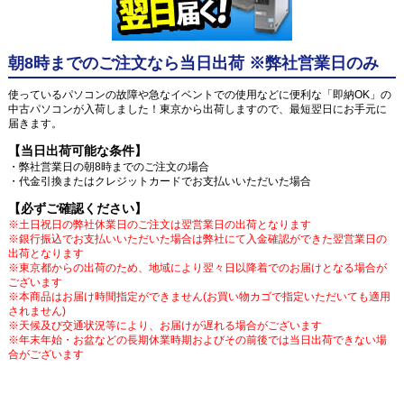
朝8時までのご注文なら当日出荷 ※弊社営業日のみ
使っているパソコンの故障や急なイベントでの使用などに便利な「即納OK」の
中古パソコンが入荷しました！東京から出荷しますので、最短翌日にお手元に
届きます。
【当日出荷可能な条件】
・弊社営業日の朝8時までのご注文の場合
・代金引換またはクレジットカードでお支払いいただいた場合
【必ずご確認ください】
※土日祝日の弊社休業日のご注文は翌営業日の出荷となります
※銀行振込でお支払いいただいた場合は弊社にて入金確認ができた翌営業日の
出荷となります
※東京都からの出荷のため、地域により翌々日以降着でのお届けとなる場合が
ございます
※本商品はお届け時間指定ができません(お買い物カゴで指定いただいても適用
されません)
※天候及び交通状況等により、お届けが遅れる場合がございます
※年末年始・お盆などの長期休業時期およびその前後では当日出荷できない場
合がございます