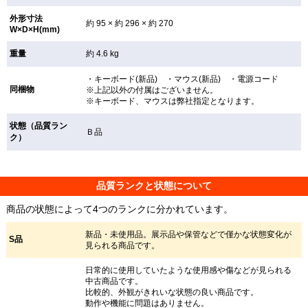
外形寸法
約 95 × 約 296 × 約 270
W×D×H(mm)
重量
約 4.6 kg
・キーボード(新品) ・マウス(新品) ・電源コード
同梱物
※上記以外の付属はございません。
※キーボード、マウスは弊社指定となります。
状態（品質ラン
Ｂ品
ク）
品質ランクと状態について
商品の状態によって4つのランクに分かれています。
新品・未使用品。展示品や保管などで僅かな状態変化が
S品
見られる商品です。
日常的に使用していたような使用感や傷などが見られる
中古商品です。
比較的、外観がきれいな状態の良い商品です。
動作や機能に問題はありません。