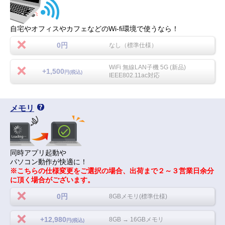
自宅やオフィスやカフェなどのWi-fi環境で使うなら！
0円
なし（標準仕様）
WiFi 無線LAN子機 5G (新品)
+1,500
円(税込)
IEEE802.11ac対応
メモリ
同時アプリ起動や
パソコン動作が快適に！
※こちらの仕様変更をご選択の場合、出荷まで２～３営業日余分
に頂く場合がございます。
0円
8GBメモリ(標準仕様)
+12,980
8GB → 16GBメモリ
円(税込)