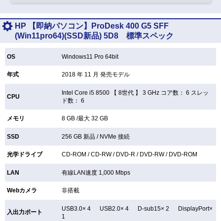
HP 【即納パソコン】ProDesk 400 G5 SFF
(Win11pro64)(SSD新品) 5D8 標準スペック
OS
Windows11 Pro 64bit
年式
2018 年 11 月 発売モデル
Intel Core i5 8500 【
8世代 】 3 GHz コア数： 6 スレッ
CPU
ド数： 6
メモリ
8 GB /最大 32 GB
SSD
256 GB
新品 /
NVMe 接続
光学ドライブ
CD-ROM /
CD-RW /
DVD-R /
DVD-RW /
DVD-ROM
LAN
有線LAN速度 1,000 Mbps
Webカメラ
非搭載
USB3.0× 4 USB2.0× 4 D-sub15× 2 DisplayPort×
入出力ポート
1