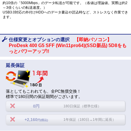
約10倍の「5000Mbps」のデータ転送が可能です。（各値は理論値。実際は約2
～3倍くらいの転送速度。）
USB3.0対応の外付けHDDへのデータ書込や読込時など、ストレスなく作業でき
ます。
仕様変更とオプションの選択
【即納パソコン】
ProDesk 400 G5 SFF (Win11pro64)(SSD新品) 5D8をも
っとパワーアップ!!
延長保証
落としてもこわれても、全PC無償交換！
標準で180日間の保証期間がございます。
0円
180日保証（標準仕様）
+2,160
1年保証（180日→1年間に延長）
円(税込)