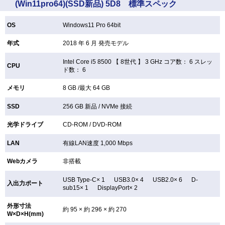
(Win11pro64)(SSD新品) 5D8 標準スペック
OS
Windows11 Pro 64bit
年式
2018 年 6 月 発売モデル
Intel Core i5 8500 【
8世代 】 3 GHz コア数： 6 スレッ
CPU
ド数： 6
メモリ
8 GB /最大 64 GB
SSD
256 GB
新品 /
NVMe 接続
光学ドライブ
CD-ROM /
DVD-ROM
LAN
有線LAN速度 1,000 Mbps
Webカメラ
非搭載
USB Type-C× 1 USB3.0× 4 USB2.0× 6 D-
入出力ポート
sub15× 1 DisplayPort× 2
外形寸法
約 95 × 約 296 × 約 270
W×D×H(mm)