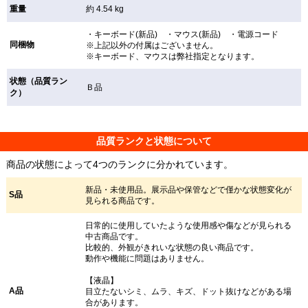
重量
約 4.54 kg
・キーボード(新品) ・マウス(新品) ・電源コード
同梱物
※上記以外の付属はございません。
※キーボード、マウスは弊社指定となります。
状態（品質ラン
Ｂ品
ク）
品質ランクと状態について
商品の状態によって4つのランクに分かれています。
新品・未使用品。展示品や保管などで僅かな状態変化が
S品
見られる商品です。
日常的に使用していたような使用感や傷などが見られる
中古商品です。
比較的、外観がきれいな状態の良い商品です。
動作や機能に問題はありません。
【液晶】
A品
目立たないシミ、ムラ、キズ、ドット抜けなどがある場
合があります。