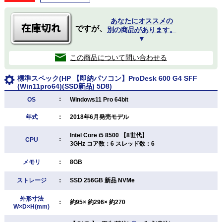
あなたにオススメの
ですが、
別の商品があります。
▼
この商品について問い合わせる
標準スペック(HP 【即納パソコン】ProDesk 600 G4 SFF
(Win11pro64)(SSD新品) 5D8)
：
OS
Windows11 Pro 64bit
年式
：
2018年6月発売モデル
Intel Core i5 8500 【8世代】
：
CPU
3GHz コア数：6 スレッド数：6
メモリ
：
8GB
ストレージ
：
SSD 256GB 新品 NVMe
外形寸法
：
約95× 約296× 約270
W×D×H(mm)