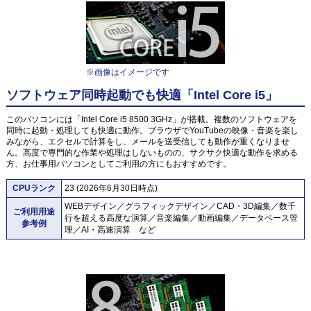
※画像はイメージです
ソフトウェア同時起動でも快適「Intel Core i5」
このパソコンには「Intel Core i5 8500 3GHz」が搭載。複数のソフトウェアを
同時に起動・処理しても快適に動作。ブラウザでYouTubeの映像・音楽を楽し
みながら、エクセルで計算をし、メールを送受信しても動作が重くなりませ
ん。高度で専門的な作業や処理はしないものの、サクサク快適な動作を求める
方、お仕事用パソコンとしてご利用の方にもおすすめです。
CPUランク
23 (2026年6月30日時点)
WEBデザイン／グラフィックデザイン／CAD・3D編集／数千
ご利用用途
行を超える高度な演算／音楽編集／動画編集／データベース管
参考例
理／AI・高速演算 など