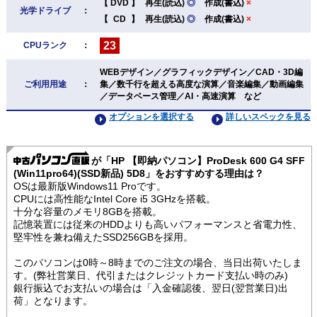
【
DVD
】
再生(読込)
◎
作成(書込)
×
光学ドライブ
：
【
CD
】
再生(読込)
◎
作成(書込)
×
23
CPUランク
：
WEBデザイン／グラフィックデザイン／CAD・3D編
ご利用用途
：
集／数千行を超える高度な演算／音楽編集／動画編集
／データベース管理／AI・高速演算 など
オプションを選択する
詳しいスペックを見る
が「HP 【即納パソコン】ProDesk 600 G4 SFF
(Win11pro64)(SSD新品) 5D8」をおすすめする理由は？
OSは最新版Windows11 Proです。
CPUには高性能なIntel Core i5 3GHzを搭載。
十分な容量のメモリ8GBを搭載。
記憶装置には従来のHDDよりも高いパフォーマンスと省電力性、
堅牢性を兼ね備えたSSD256GBを採用。
このパソコンは0時～8時までのご注文の場合、当日出荷いたしま
す。(弊社営業日、代引またはクレジットカード支払い時のみ)
銀行振込でお支払いの場合は「入金確認後、翌日(翌営業日)出
荷」となります。