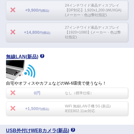
24インチワイド液晶ディスプレイ
+9,900
【DP対応】1,920x1,200 (WUXGA)
円(税込)
(メーカー・色は弊社指定)
27インチワイド液晶ディスプレイ
+14,800
【1920×1080】(メーカー・色は弊
円(税込)
社指定)
無線LAN(新品)
自宅やオフィスやカフェなどのWi-fi環境で使うなら！
0円
なし（標準仕様）
WiFi 無線LAN子機 5G (新品)
+1,500
円(税込)
IEEE802.11ac対応
USB外付けWEBカメラ(新品)