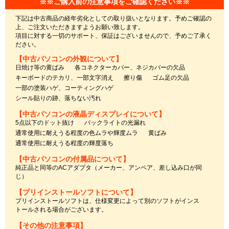
※※ご購入前の注意事項をご確認ください※※
下記は中古商品の経年劣化としての取り扱いとなります。予めご確認の
上、ご注文いただきますようお願い致します。
項目に対する一切のサポート、保証はございませんので、予めご了承く
ださい。
【中古パソコンの外観について】
日焼け等の黄ばみ
各コネクターカバー、ネジカバーの欠品
キーボードのテカリ、一部文字消え
擦り傷
ゴム足の欠品
一部の塗装ハゲ、コーティングハゲ
シール貼りの跡、落ちない汚れ
【中古パソコンの液晶ディスプレイについて】
5点以下のドット抜け
バックライトの光漏れ
通常使用に耐えうる程度の色ムラや輝度ムラ
黄ばみ
通常使用に耐えうる程度の輝度落ち
【中古パソコンの付属品について】
純正品と同等のACアダプタ（メーカー、アンペア、差し込み口が同
じ）
【プリインストールソフトについて】
プリインストールソフトは、仕様変更によって別のソフトがインス
トールされる場合がございます。
【その他の注意事項】