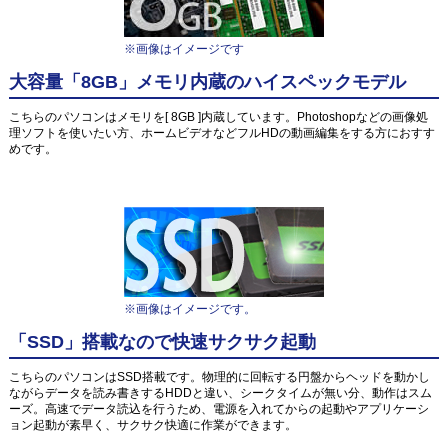
※画像はイメージです
大容量「8GB」メモリ内蔵のハイスペックモデル
こちらのパソコンはメモリを[ 8GB ]内蔵しています。Photoshopなどの画像処
理ソフトを使いたい方、ホームビデオなどフルHDの動画編集をする方におすす
めです。
※画像はイメージです。
「SSD」搭載なので快速サクサク起動
こちらのパソコンはSSD搭載です。物理的に回転する円盤からヘッドを動かし
ながらデータを読み書きするHDDと違い、シークタイムが無い分、動作はスム
ーズ。高速でデータ読込を行うため、電源を入れてからの起動やアプリケーシ
ョン起動が素早く、サクサク快適に作業ができます。