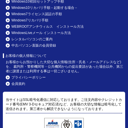
Windows10初回セットアップ手順
Windows10リカバリ手順－起動する場合－
Windows7ライセンス認証の手順
Windows7リカバリ手順
WEBROOTアンチウィルス インストール方法
WindowsLiveメール インストール方法
レンタルパソコンのご案内
中古パソコン直販の会員登録
お客様の個人情報について
お客様からお預かりした大切な個人情報(住所・氏名・メールアドレスなど)
を、 裁判所・警察機関等・公共機関からの提出要請があった場合以外、第三
者に譲渡または利用する事は一切ございません。
プライバシーポリシー
会員規約
当サイトはSSL暗号化通信に対応しております。ご注文内容やクレジットカ
ード番号(EMV 3-Dセキュア対応済)など、お客様の大切な情報は暗号化して
送信されます。第三者から解読できないようになっております。