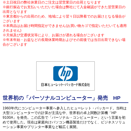
※土日祝日の弊社休業日のご注文は翌営業日の出荷となります
※銀行振込でお支払いいただいた場合は弊社にて入金確認ができた翌営業日の
出荷となります
※東京都からの出荷のため、地域により翌々日以降着でのお届けとなる場合が
ございます
※本商品はお届け時間指定ができません(お買い物カゴで指定いただいても適用
されません)
※天候及び交通状況等により、お届けが遅れる場合がございます
※年末年始・お盆などの長期休業時期およびその前後では当日出荷できない場
合がございます
世界初の「パーソナルコンピューター」発売 HP
1960年代にコンピューター事業へ参入したヒューレット・パッカード。当時は
大型コンピューターでの計算が主流な中、世界初の卓上関数計算機「HP
9100A」を発売。この広告で「パーソナル・コンピューター」という言葉を初
めて使用した。現在は家庭向けパソコン機器製造だけでなく、ビジネスソリュ
ーション事業やプリンター事業など幅広く展開。