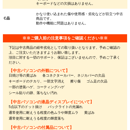
キーボードなどの欠損はありません。
かなり使い込まれた傷や使用感・劣化などが目立つ中古
C品
商品です。
動作や機能に問題はありません。
※※ご購入前の注意事項をご確認ください※※
下記は中古商品の経年劣化としての取り扱いとなります。予めご確認の
上、ご注文いただきますようお願い致します。
項目に対する一切のサポート、保証はございませんので、予めご了承く
ださい。
【中古パソコンの外観について】
日焼け等の黄ばみ
各コネクターカバー、ネジカバーの欠品
キーボードのテカリ、一部文字消え
擦り傷
ゴム足の欠品
一部の塗装ハゲ、コーティングハゲ
シール貼りの跡、落ちない汚れ
【中古パソコンの液晶ディスプレイについて】
5点以下のドット抜け
バックライトの光漏れ
通常使用に耐えうる程度の色ムラや輝度ムラ
黄ばみ
通常使用に耐えうる程度の輝度落ち
【中古パソコンの付属品について】