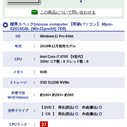
▼
この商品について問い合わせる
標準スペック(mouse computer 【即納パソコン】 Mpro-
S201SG6L (Win11pro64) 7D9)
：
OS
Windows11 Pro 64bit
年式
：
2019年12月発売モデル
Intel Core i7 9700 【9世代】
：
CPU
3GHz コア数：8 スレッド数：8
メモリ
：
8GB
ストレージ
：
SSD 512GB NVMe
外形寸法
：
約100× 約393× 約365
W×D×H(mm)
【
DVD
】
再生(読込)
◎
作成(書込)
◎
光学ドライブ
：
【
CD
】
再生(読込)
◎
作成(書込)
◎
27
CPUランク
：