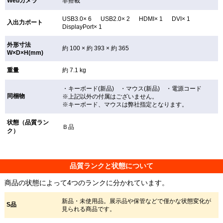
Webカメラ
非搭載
USB3.0× 6 USB2.0× 2 HDMI× 1 DVI× 1
入出力ポート
DisplayPort× 1
外形寸法
約 100 × 約 393 × 約 365
W×D×H(mm)
重量
約 7.1 kg
・キーボード(新品) ・マウス(新品) ・電源コード
同梱物
※上記以外の付属はございません。
※キーボード、マウスは弊社指定となります。
状態（品質ラン
Ｂ品
ク）
品質ランクと状態について
商品の状態によって4つのランクに分かれています。
新品・未使用品。展示品や保管などで僅かな状態変化が
S品
見られる商品です。