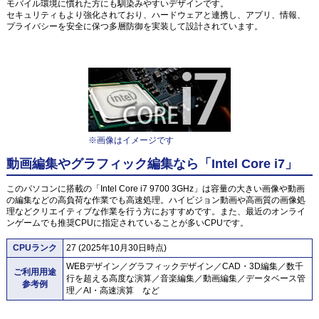
モバイル環境に慣れた方にも馴染みやすいデザインです。
セキュリティもより強化されており、ハードウェアと連携し、アプリ、情報、
プライバシーを安全に保つ多層防御を実装して設計されています。
※画像はイメージです
動画編集やグラフィック編集なら「Intel Core i7」
このパソコンに搭載の「Intel Core i7 9700 3GHz」は容量の大きい画像や動画
の編集などの高負荷な作業でも高速処理。ハイビジョン動画や高画質の画像処
理などクリエイティブな作業を行う方におすすめです。また、最近のオンライ
ンゲームでも推奨CPUに指定されていることが多いCPUです。
CPUランク
27 (2025年10月30日時点)
WEBデザイン／グラフィックデザイン／CAD・3D編集／数千
ご利用用途
行を超える高度な演算／音楽編集／動画編集／データベース管
参考例
理／AI・高速演算 など