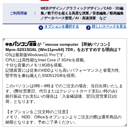
WEBデザイン／グラフィックデザイン／CAD・3D編
ご利用用途
：
集／数千行を超える高度な演算／音楽編集／動画編集
／データベース管理／AI・高速演算 など
オプションを選択する
詳しいスペックを見る
が「mouse computer 【即納パソコン】
Mpro-S201SG6L (Win11pro64) 7D9」をおすすめする理由は？
OSは最新版Windows11 Proです。
CPUには高性能なIntel Core i7 3GHzを搭載。
十分な容量のメモリ8GBを搭載。
記憶装置には従来のHDDよりも高いパフォーマンスと省電力性、
堅牢性を兼ね備えたSSD512GBを採用。
このパソコンは0時～8時までのご注文の場合、当日出荷いたしま
す。(弊社営業日、代引またはクレジットカード支払い時のみ)
銀行振込でお支払いの場合は「入金確認後、翌日(翌営業日)出
荷」となります。
【オプションをご注文時のご注意】
メモリ、HDD、Officeをオプションよりご注文の際は通常商品の
納期となります。予めご了承ください。