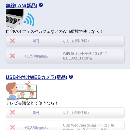
無線LAN(新品)
自宅やオフィスやカフェなどのWi-fi環境で使うなら！
0円
なし（標準仕様）
WiFi 無線LAN子機 5G (新品)
+1,500
円(税込)
IEEE802.11ac対応
USB外付けWEBカメラ(新品)
テレビ会議などで使うなら！
0円
なし（標準仕様）
USB WebCam (新品) パソコン用
+3,850
円(税込)
Webカメラ【HDEDG1-2M】