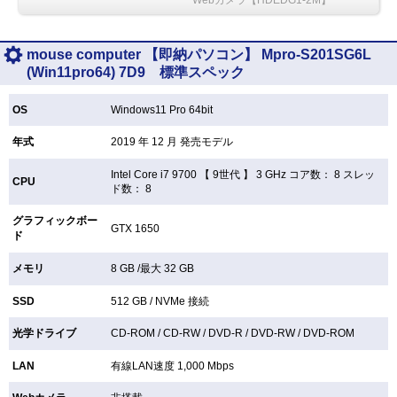
mouse computer 【即納パソコン】 Mpro-S201SG6L
(Win11pro64) 7D9 標準スペック
OS
Windows11 Pro 64bit
年式
2019 年 12 月 発売モデル
Intel Core i7 9700 【
9世代 】 3 GHz コア数： 8 スレッ
CPU
ド数： 8
グラフィックボー
GTX 1650
ド
メモリ
8 GB /最大 32 GB
SSD
512 GB /
NVMe 接続
光学ドライブ
CD-ROM /
CD-RW /
DVD-R /
DVD-RW /
DVD-ROM
LAN
有線LAN速度 1,000 Mbps