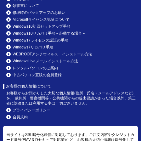
領収書について
修理時のバックアップのお願い
Microsoftライセンス認証について
Windows10初回セットアップ手順
Windows10リカバリ手順－起動する場合－
Windows7ライセンス認証の手順
Windows7リカバリ手順
WEBROOTアンチウィルス インストール方法
WindowsLiveメール インストール方法
レンタルパソコンのご案内
中古パソコン直販の会員登録
お客様の個人情報について
お客様からお預かりした大切な個人情報(住所・氏名・メールアドレスなど)
を、 裁判所・警察機関等・公共機関からの提出要請があった場合以外、第三
者に譲渡または利用する事は一切ございません。
プライバシーポリシー
会員規約
当サイトはSSL暗号化通信に対応しております。ご注文内容やクレジットカ
ード番号(EMV 3-Dセキュア対応済)など、お客様の大切な情報は暗号化して