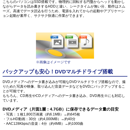
こちらのパソコンはSSD搭載です。物理的に回転する円盤からヘッドを動かし
ながらデータを読み書きするHDDと違い、シークタイムが無い分、動作はスム
ーズ。高速でデータ読込を行うため、電源を入れてからの起動やアプリケーシ
ョン起動が素早く、サクサク快適に作業ができます。
※画像はイメージです
バックアップも安心！DVDマルチドライブ搭載
DVDメディアへのデータ書き込みが可能なDVDマルチドライブ搭載なので、撮
りためた写真や映像、取り込んだ音楽データなどをDVDにバックアップするこ
とが可能です。
もちろん、CD再生やCDメディアへのデータ書き込み、DVD再生※にも対応し
ています。
DVDメディア（片面1層：4.7GB）に保存できるデータ量の目安
・写真：１枚1,800万画素（約6.1MB）→約645枚
・フルHD動画：30分（約4,000MB）→約40分
・AAC128Kbpsの音楽：4分（約4MB）→約1000曲