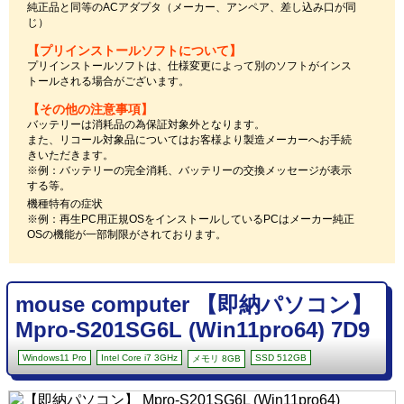
純正品と同等のACアダプタ（メーカー、アンペア、差し込み口が同
じ）
【プリインストールソフトについて】
プリインストールソフトは、仕様変更によって別のソフトがインス
トールされる場合がございます。
【その他の注意事項】
バッテリーは消耗品の為保証対象外となります。
また、リコール対象品についてはお客様より製造メーカーへお手続
きいただきます。
※例：バッテリーの完全消耗、バッテリーの交換メッセージが表示
する等。
機種特有の症状
※例：再生PC用正規OSをインストールしているPCはメーカー純正
OSの機能が一部制限がされております。
mouse computer 【即納パソコン】
Mpro-S201SG6L (Win11pro64) 7D9
Windows11 Pro
Intel Core i7 3GHz
SSD 512GB
メモリ 8GB