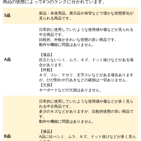
商品の状態によって4つのランクに分かれています。
新品・未使用品。展示品や保管などで僅かな状態変化が
S品
見られる商品です。
日常的に使用していたような使用感や傷などが見られる
中古商品です。
比較的、外観がきれいな状態の良い商品です。
動作や機能に問題はありません。
【液晶】
A品
目立たないシミ、ムラ、キズ、ドット抜けなどがある場
合があります。
【外観】
キズ、スレ、テカリ、文字スレなどがある場合あります
が、ひび割れや穴あきなどの破損は一切ありません。
【欠損】
キーボードなどの欠損はありません。
日常的に使用していたような使用感や傷などが多く見ら
れる中古商品です。
多少のキズなどがありますが、比較的状態の良い商品で
す。
動作や機能に問題はありません。
【液晶】
B品
A品に比べシミ、ムラ、キズ、ドット抜けなどが多く見ら