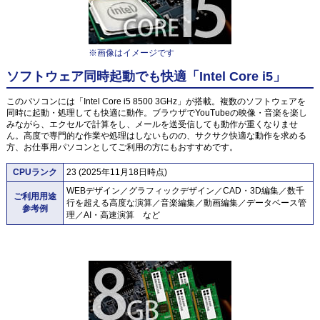
※画像はイメージです
ソフトウェア同時起動でも快適「Intel Core i5」
このパソコンには「Intel Core i5 8500 3GHz」が搭載。複数のソフトウェアを
同時に起動・処理しても快適に動作。ブラウザでYouTubeの映像・音楽を楽し
みながら、エクセルで計算をし、メールを送受信しても動作が重くなりませ
ん。高度で専門的な作業や処理はしないものの、サクサク快適な動作を求める
方、お仕事用パソコンとしてご利用の方にもおすすめです。
CPUランク
23 (2025年11月18日時点)
WEBデザイン／グラフィックデザイン／CAD・3D編集／数千
ご利用用途
行を超える高度な演算／音楽編集／動画編集／データベース管
参考例
理／AI・高速演算 など