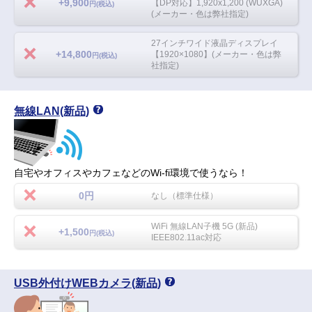
+9,900
【DP対応】1,920x1,200 (WUXGA)
円(税込)
(メーカー・色は弊社指定)
27インチワイド液晶ディスプレイ
+14,800
【1920×1080】(メーカー・色は弊
円(税込)
社指定)
無線LAN(新品)
自宅やオフィスやカフェなどのWi-fi環境で使うなら！
0円
なし（標準仕様）
WiFi 無線LAN子機 5G (新品)
+1,500
円(税込)
IEEE802.11ac対応
USB外付けWEBカメラ(新品)