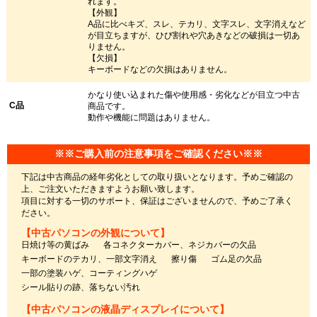
れます。
【外観】
A品に比べキズ、スレ、テカリ、文字スレ、文字消えなど
が目立ちますが、ひび割れや穴あきなどの破損は一切あ
りません。
【欠損】
キーボードなどの欠損はありません。
かなり使い込まれた傷や使用感・劣化などが目立つ中古
C品
商品です。
動作や機能に問題はありません。
※※ご購入前の注意事項をご確認ください※※
下記は中古商品の経年劣化としての取り扱いとなります。予めご確認の
上、ご注文いただきますようお願い致します。
項目に対する一切のサポート、保証はございませんので、予めご了承く
ださい。
【中古パソコンの外観について】
日焼け等の黄ばみ
各コネクターカバー、ネジカバーの欠品
キーボードのテカリ、一部文字消え
擦り傷
ゴム足の欠品
一部の塗装ハゲ、コーティングハゲ
シール貼りの跡、落ちない汚れ
【中古パソコンの液晶ディスプレイについて】