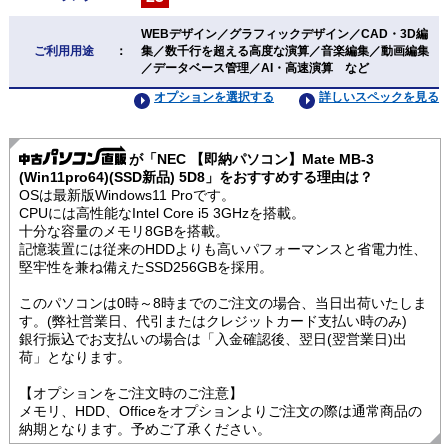
WEBデザイン／グラフィックデザイン／CAD・3D編
ご利用用途
：
集／数千行を超える高度な演算／音楽編集／動画編集
／データベース管理／AI・高速演算 など
オプションを選択する
詳しいスペックを見る
が「NEC 【即納パソコン】Mate MB-3
(Win11pro64)(SSD新品) 5D8」をおすすめする理由は？
OSは最新版Windows11 Proです。
CPUには高性能なIntel Core i5 3GHzを搭載。
十分な容量のメモリ8GBを搭載。
記憶装置には従来のHDDよりも高いパフォーマンスと省電力性、
堅牢性を兼ね備えたSSD256GBを採用。
このパソコンは0時～8時までのご注文の場合、当日出荷いたしま
す。(弊社営業日、代引またはクレジットカード支払い時のみ)
銀行振込でお支払いの場合は「入金確認後、翌日(翌営業日)出
荷」となります。
【オプションをご注文時のご注意】
メモリ、HDD、Officeをオプションよりご注文の際は通常商品の
納期となります。予めご了承ください。