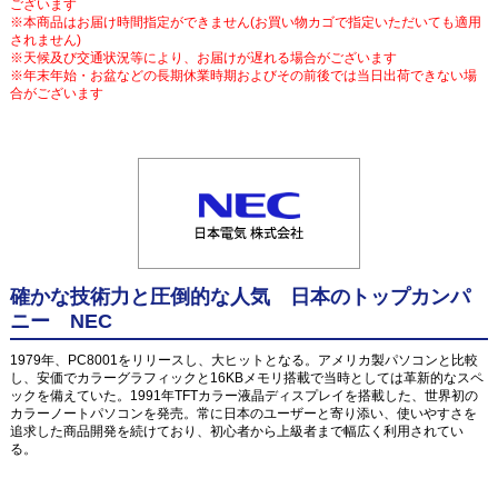
ございます
※本商品はお届け時間指定ができません(お買い物カゴで指定いただいても適用
されません)
※天候及び交通状況等により、お届けが遅れる場合がございます
※年末年始・お盆などの長期休業時期およびその前後では当日出荷できない場
合がございます
確かな技術力と圧倒的な人気 日本のトップカンパ
ニー NEC
1979年、PC8001をリリースし、大ヒットとなる。アメリカ製パソコンと比較
し、安価でカラーグラフィックと16KBメモリ搭載で当時としては革新的なスペ
ックを備えていた。1991年TFTカラー液晶ディスプレイを搭載した、世界初の
カラーノートパソコンを発売。常に日本のユーザーと寄り添い、使いやすさを
追求した商品開発を続けており、初心者から上級者まで幅広く利用されてい
る。