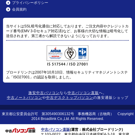
プライバシーポリシー
会員規約
当サイトはSSL暗号化通信に対応しております。ご注文内容やクレジットカ
ード番号(EMV 3-Dセキュア対応済)など、お客様の大切な情報は暗号化して
送信されます。第三者から解読できないようになっております。
ブロードリンクは2007年10月10日、情報セキュリティマネジメントシステ
ム「ISO27001」の認証を取得しました。
激安中古パソコン
なら
中古パソコン直販
へ。
中古ノートパソコン
や
中古デスクトップパソコン
の激安通販ショップ
東京都公安委員会許可 第305490306132号 事務機器商（古物商） Copyright
2014 Broadlink Co.,Ltd. All Rights Reserved.
中古パソコン直販
(運営：株式会社ブロードリンク)
〒103-0022 東京都中央区日本橋室町4-3-18 東京建