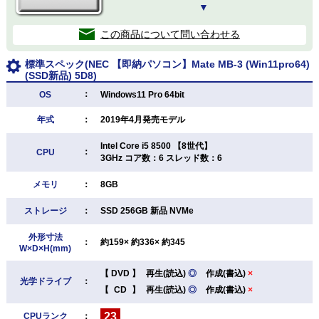
▼
この商品について問い合わせる
標準スペック(NEC 【即納パソコン】Mate MB-3 (Win11pro64)
(SSD新品) 5D8)
：
OS
Windows11 Pro 64bit
年式
：
2019年4月発売モデル
Intel Core i5 8500 【8世代】
：
CPU
3GHz コア数：6 スレッド数：6
メモリ
：
8GB
ストレージ
：
SSD 256GB 新品 NVMe
外形寸法
：
約159× 約336× 約345
W×D×H(mm)
【
DVD
】
再生(読込)
◎
作成(書込)
×
光学ドライブ
：
【
CD
】
再生(読込)
◎
作成(書込)
×
23
CPUランク
：