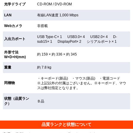
光学ドライブ
CD-ROM /
DVD-ROM
LAN
有線LAN速度 1,000 Mbps
Webカメラ
非搭載
USB Type-C× 1 USB3.0× 4 USB2.0× 4 D-
入出力ポート
sub15× 1 DisplayPort× 2 シリアルポート× 1
外形寸法
約 159 × 約 336 × 約 345
W×D×H(mm)
重量
約 7.8 kg
・キーボード(新品) ・マウス(新品) ・電源コード
同梱物
※上記以外の付属はございません。※キーボード、マウ
スは弊社指定となります。
状態（品質ラン
Ｂ品
ク）
品質ランクと状態について