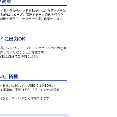
ク起動
転する円盤からヘッドを動かしながらデータを読
、動作はスムーズ。高速でデータ読込を行うた
起動が素早く、サクサク快適に作業ができま
イに出力OK
や液晶ディスプレイ、プロジェクターへの出力が可
作していただくことが可能です。
お客様ご自身でご準備ください
.0」搭載
」であるのに対して、USB3.0は約10倍の
値は理論値。実際は約2～3倍くらいの転送速
読込時など、ストレスなく作業できます。