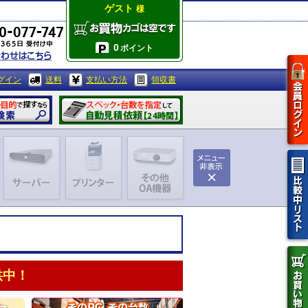
ゲスト
様
0
ポイント
グイン
送料
支払い方法
領収書
供中！