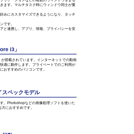
プリケーションなどの複数のウィンドウをまる
きます。マルチタスク時にウィンドウ同士が重
好みにカスタマイズできるようになり、タッチ
ンです。
アと連携し、アプリ、情報、プライバシーを安
re i3」
 2.2GHz」が搭載されています。インターネットでの動画
快適に動作します。プライベートでのご利用が
におすすめのパソコンです。
イスペックモデル
す。Photoshopなどの画像処理ソフトを使いた
る方におすすめです。