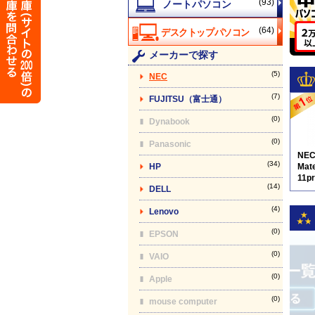
(93)
(64)
メーカーで探す
(5)
NEC
(7)
FUJITSU（富士通）
(0)
Dynabook
(0)
Panasonic
NE
(34)
HP
Mat
11p
(14)
DELL
9
(4)
Lenovo
(0)
EPSON
(0)
VAIO
(0)
Apple
(0)
mouse computer