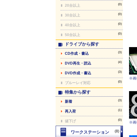
(0)
20台以上
(0)
30台以上
(0)
40台以上
(0)
50台以上
ドライブから探す
(3)
CD作成・書込
(4)
DVD再生・読込
(3)
DVD作成・書込
※画
(0)
ブルーレイ対応
特集から探す
(3)
新着
(1)
再入荷
(0)
値下げ
※画
(8)