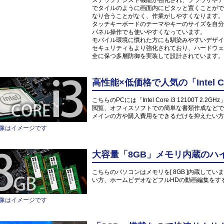
スナップアシスト機能が強化され、ブラウザやア
でタイルのように画面内にピタッと置くことがで
なり合うことがなく、作業がしやすくなります。
タッチキーボードのテーマやキーのサイズを自分
パネル操作でも使いやすくなっています。
モバイル環境に慣れた方にも馴染みやすいデザイ
セキュリティもより強化されており、ハードウェ
全に保つ多層防御を実装して設計されています。
高性能×低価格で人気の「Intel Co
こちらのPCには「Intel Core i3 12100T
閲覧、オフィスソフトでの簡単な書類作成などで
メインの方や購入費用をできるだけを抑えたい方
像はイメージです
大容量「8GB」メモリ内蔵のハ
こちらのパソコンはメモリを[ 8GB ]内蔵していま
い方、ホームビデオなどフルHDの動画編集をす
像はイメージです