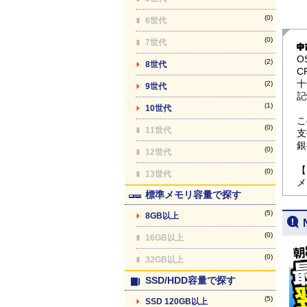
(0)
6世代
(0)
7世代
O
(2)
8世代
C
十
(2)
9世代
記
(1)
10世代
こ
(0)
11世代
支
銀
(0)
12世代
【
(0)
13世代
メ
標準メモリ容量で探す
(5)
8GB以上
(0)
16GB以上
(0)
32GB以上
SSD/HDD容量で探す
(5)
SSD 120GB以上