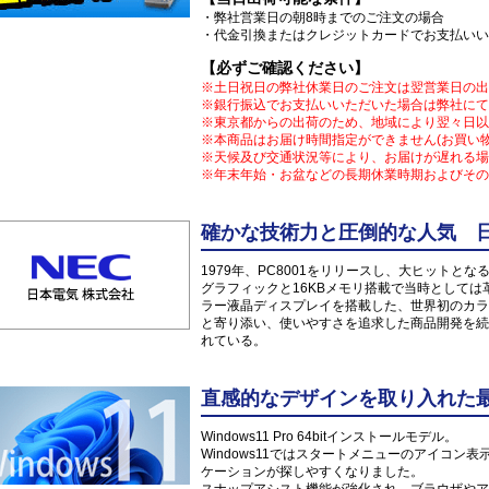
・弊社営業日の朝8時までのご注文の場合
・代金引換またはクレジットカードでお支払いい
【必ずご確認ください】
※土日祝日の弊社休業日のご注文は翌営業日の出
※銀行振込でお支払いいただいた場合は弊社にて
※東京都からの出荷のため、地域により翌々日以
※本商品はお届け時間指定ができません(お買い
※天候及び交通状況等により、お届けが遅れる場
※年末年始・お盆などの長期休業時期およびその
確かな技術力と圧倒的な人気 日
1979年、PC8001をリリースし、大ヒット
グラフィックと16KBメモリ搭載で当時としては革
ラー液晶ディスプレイを搭載した、世界初のカラ
と寄り添い、使いやすさを追求した商品開発を続
れている。
直感的なデザインを取り入れた最新O
Windows11 Pro 64bitインストールモデル。
Windows11ではスタートメニューのアイコ
ケーションが探しやすくなりました。