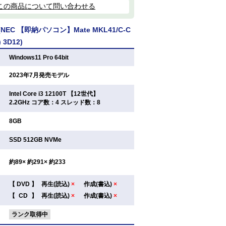
この商品について問い合わせる
EC 【即納パソコン】Mate MKL41/C-C
) 3D12)
：
Windows11 Pro 64bit
：
2023年7月発売モデル
Intel Core i3 12100T 【12世代】
：
2.2GHz コア数：4 スレッド数：8
：
8GB
：
SSD 512GB NVMe
：
約89× 約291× 約233
【
DVD
】
再生(読込)
×
作成(書込)
×
：
【
CD
】
再生(読込)
×
作成(書込)
×
：
ランク取得中