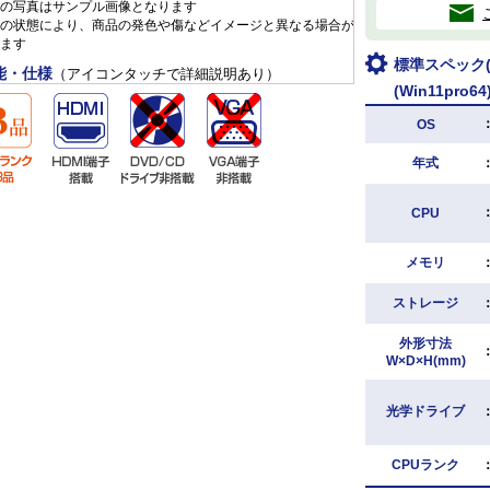
の写真はサンプル画像となります
の状態により、商品の発色や傷などイメージと異なる場合が
ます
標準スペック(N
能・仕様
（アイコンタッチで詳細説明あり）
(Win11pro64
OS
年式
CPU
メモリ
ストレージ
外形寸法
W×D×H(mm)
光学ドライブ
CPUランク