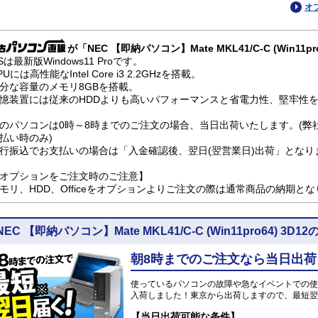
オ
が「NEC 【即納パソコン】Mate MKL41/C-C (Win1
Sは最新版Windows11 Proです。
PUには高性能なIntel Core i3 2.2GHzを搭載。
分な容量のメモリ8GBを搭載。
憶装置には従来のHDDよりも高いパフォーマンスと省電力性、堅牢性を兼
のパソコンは0時～8時までのご注文の場合、当日出荷いたします。(弊
払い時のみ)
行振込でお支払いの場合は「入金確認後、翌日(翌営業日)出荷」となり
オプションをご注文時のご注意】
モリ、HDD、Officeをオプションよりご注文の際は通常商品の納期と
NEC 【即納パソコン】Mate MKL41/C-C (Win11pro64) 
朝8時までのご注文なら当日出荷
使っているパソコンの故障や急なイベントでの使
入荷しました！東京から出荷しますので、最短翌
【当日出荷可能な条件】