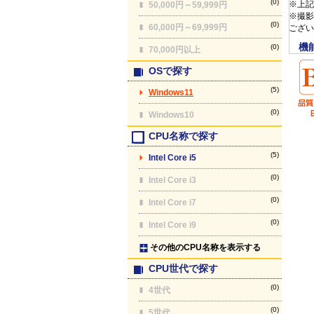
(0)
※上記
50,000円～59,999円
※撮影
(0)
60,000円～69,999円
ござい
機
(0)
70,000円以上
OSで探す
(5)
Windows11
(0)
Windows10
CPU名称で探す
(5)
Intel Core i5
(0)
Intel Core i3
(0)
Intel Core i7
(0)
Intel Core i9
その他のCPU名称を表示する
CPU世代で探す
(0)
4世代
(0)
5世代