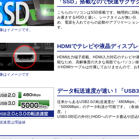
「SSD」搭載なので快速サクサ
こちらのパソコンはSSD搭載です。物理的に回
み書きするHDDと違い、シークタイムが無い分
め、電源を入れてからの起動やアプリケーション
す。
像はイメージです。
HDMIでテレビや液晶ディスプレ
HDMI出力端子搭載。HDMI入力対応のテレビ
能なため、高解像度の大きな画面でもパソコン操
※HDMIケーブルは付属しておりませんので、
像はイメージです
データ転送速度が速い！「USB3
従来からあるUSB2.0の転送速度が「480Mbps
「5000Mbps」のデータ転送が可能です。（各
度。）
USB3.0対応の外付けHDDへのデータ書込や
送速度は理論値