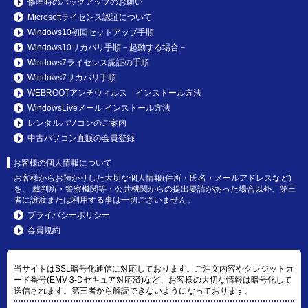
修理時のバックアップのお願い
Microsoftライセンス認証について
Windows10初回セットアップ手順
Windows10リカバリ手順－起動する場合－
Windows7ライセンス認証の手順
Windows7リカバリ手順
WEBROOTアンチウィルス インストール方法
WindowsLiveメール インストール方法
レンタルパソコンのご案内
中古パソコン直販の会員登録
お客様の個人情報について
お客様からお預かりした大切な個人情報(住所・氏名・メールアドレスなど)
を、 裁判所・警察機関等・公共機関からの提出要請があった場合以外、第三
者に譲渡または利用する事は一切ございません。
プライバシーポリシー
会員規約
当サイトはSSL暗号化通信に対応しております。ご注文内容やクレジットカ
ード番号(EMV 3-Dセキュア対応済)など、お客様の大切な情報は暗号化して
送信されます。第三者から解読できないようになっております。