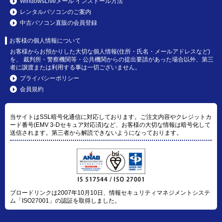
WindowsLiveメール インストール方法
レンタルパソコンのご案内
中古パソコン直販の会員登録
お客様の個人情報について
お客様からお預かりした大切な個人情報(住所・氏名・メールアドレスなど)
を、 裁判所・警察機関等・公共機関からの提出要請があった場合以外、第三
者に譲渡または利用する事は一切ございません。
プライバシーポリシー
会員規約
当サイトはSSL暗号化通信に対応しております。ご注文内容やクレジットカ
ード番号(EMV 3-Dセキュア対応済)など、お客様の大切な情報は暗号化して
送信されます。第三者から解読できないようになっております。
ブロードリンクは2007年10月10日、情報セキュリティマネジメントシステ
ム「ISO27001」の認証を取得しました。