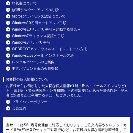
領収書について
修理時のバックアップのお願い
Microsoftライセンス認証について
Windows10初回セットアップ手順
Windows10リカバリ手順－起動する場合－
Windows7ライセンス認証の手順
Windows7リカバリ手順
WEBROOTアンチウィルス インストール方法
WindowsLiveメール インストール方法
レンタルパソコンのご案内
中古パソコン直販の会員登録
お客様の個人情報について
お客様からお預かりした大切な個人情報(住所・氏名・メールアドレスなど)
を、 裁判所・警察機関等・公共機関からの提出要請があった場合以外、第三
者に譲渡または利用する事は一切ございません。
プライバシーポリシー
会員規約
当サイトはSSL暗号化通信に対応しております。ご注文内容やクレジットカ
ード番号(EMV 3-Dセキュア対応済)など、お客様の大切な情報は暗号化して