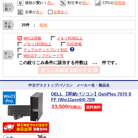
価格が
安い
｜
高い
割引率が
高い
CPUが
高性能
在庫が
多い
在庫あり
20件
｜
40件
Win11搭載
メモリ8GB以上
メモリ16GB以上
SSD搭載
デュアルディスプレイ対応
Win11アップグレード可
...
この絞りこみ条件に該当する件数は
件です。
中古デスクトップパソコン メーカー名・製品名
DELL 【即納パソコン】OptiPlex 7070 S
FF (Win11pro64) 7D9
33,500
円(税込)
送料無料
36
台