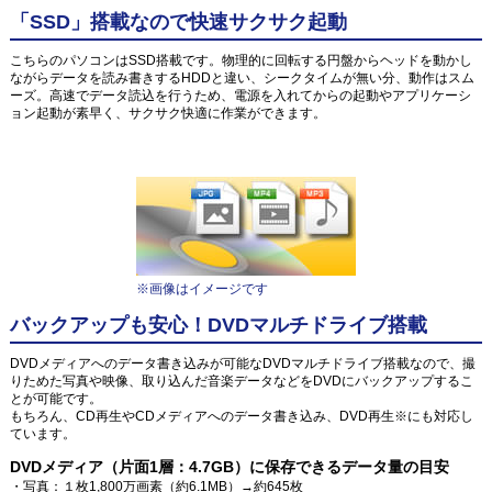
「SSD」搭載なので快速サクサク起動
こちらのパソコンはSSD搭載です。物理的に回転する円盤からヘッドを動かし
ながらデータを読み書きするHDDと違い、シークタイムが無い分、動作はスム
ーズ。高速でデータ読込を行うため、電源を入れてからの起動やアプリケーシ
ョン起動が素早く、サクサク快適に作業ができます。
※画像はイメージです
バックアップも安心！DVDマルチドライブ搭載
DVDメディアへのデータ書き込みが可能なDVDマルチドライブ搭載なので、撮
りためた写真や映像、取り込んだ音楽データなどをDVDにバックアップするこ
とが可能です。
もちろん、CD再生やCDメディアへのデータ書き込み、DVD再生※にも対応し
ています。
DVDメディア（片面1層：4.7GB）に保存できるデータ量の目安
・写真：１枚1,800万画素（約6.1MB）→約645枚