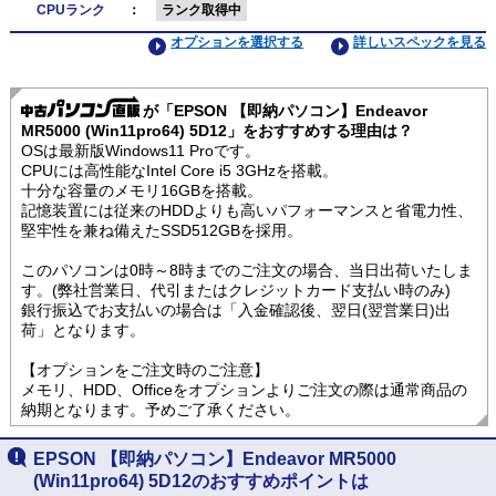
CPUランク
：
ランク取得中
オプションを選択する
詳しいスペックを見る
が「EPSON 【即納パソコン】Endeavor
MR5000 (Win11pro64) 5D12」をおすすめする理由は？
OSは最新版Windows11 Proです。
CPUには高性能なIntel Core i5 3GHzを搭載。
十分な容量のメモリ16GBを搭載。
記憶装置には従来のHDDよりも高いパフォーマンスと省電力性、
堅牢性を兼ね備えたSSD512GBを採用。
このパソコンは0時～8時までのご注文の場合、当日出荷いたしま
す。(弊社営業日、代引またはクレジットカード支払い時のみ)
銀行振込でお支払いの場合は「入金確認後、翌日(翌営業日)出
荷」となります。
【オプションをご注文時のご注意】
メモリ、HDD、Officeをオプションよりご注文の際は通常商品の
納期となります。予めご了承ください。
EPSON 【即納パソコン】Endeavor MR5000
(Win11pro64) 5D12のおすすめポイントは