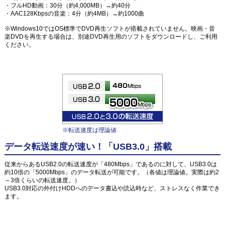
・フルHD動画：30分（約4,000MB）→約40分
・AAC128Kbpsの音楽：4分（約4MB）→約1000曲
※Windows10ではOS標準でDVD再生ソフトが搭載されていません。映画・音
楽DVDを再生する場合は、別途DVD再生用のソフトをダウンロードし、ご利用
ください。
※転送速度は理論値
データ転送速度が速い！「USB3.0」搭載
従来からあるUSB2.0の転送速度が「480Mbps」であるのに対して、USB3.0は
約10倍の「5000Mbps」のデータ転送が可能です。（各値は理論値。実際は約2
～3倍くらいの転送速度。）
USB3.0対応の外付けHDDへのデータ書込や読込時など、ストレスなく作業でき
ます。