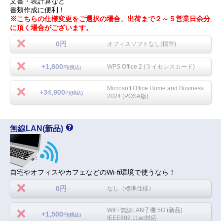
文書・表計算など
書類作成に便利！
※こちらの仕様変更をご選択の場合、出荷まで２～５営業日余分
に頂く場合がございます。
0円
オフィスソフトなし(標準)
+1,800
WPS Office 2 (ライセンスカード)
円(税込)
Microsoft Office Home and Business
+34,900
円(税込)
2024 (POSA版)
無線LAN(新品)
自宅やオフィスやカフェなどのWi-fi環境で使うなら！
0円
なし（標準仕様）
WiFi 無線LAN子機 5G (新品)
+1,500
円(税込)
IEEE802.11ac対応