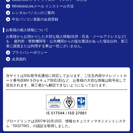
WindowsLiveメール インストール方法
レンタルパソコンのご案内
中古パソコン直販の会員登録
お客様の個人情報について
お客様からお預かりした大切な個人情報(住所・氏名・メールアドレスなど)
を、 裁判所・警察機関等・公共機関からの提出要請があった場合以外、第三
者に譲渡または利用する事は一切ございません。
プライバシーポリシー
会員規約
当サイトはSSL暗号化通信に対応しております。ご注文内容やクレジットカ
ード番号(EMV 3-Dセキュア対応済)など、お客様の大切な情報は暗号化して
送信されます。第三者から解読できないようになっております。
ブロードリンクは2007年10月10日、情報セキュリティマネジメントシステ
ム「ISO27001」の認証を取得しました。