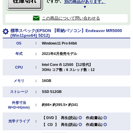
ですが、
別の商品があります。
▼
この商品について問い合わせる
標準スペック(EPSON 【即納パソコン】Endeavor MR5000
(Win11pro64) 5D12)
：
OS
Windows11 Pro 64bit
年式
：
2021年4月発売モデル
Intel Core i5 12500 【12世代】
：
CPU
3GHz コア数：6 スレッド数：12
メモリ
：
16GB
ストレージ
：
SSD 512GB
外形寸法
：
約98× 約395.5× 約341
W×D×H(mm)
【
DVD
】
再生(読込)
◎
作成(書込)
◎
光学ドライブ
：
【
CD
】
再生(読込)
◎
作成(書込)
◎