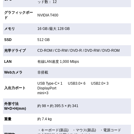
ッド数： 12
グラフィックボー
NVIDIA T400
ド
メモリ
16 GB /最大 128 GB
SSD
512 GB
光学ドライブ
CD-ROM /
CD-RW /
DVD-R /
DVD-RW /
DVD-ROM
LAN
有線LAN速度 1,000 Mbps
Webカメラ
非搭載
USB Type-C× 1 USB3.0× 6 USB2.0× 3
入出力ポート
DisplayPort
mini×3
外形寸法
約 98 × 約 395.5 × 約 341
W×D×H(mm)
重量
約 7.4 kg
・キーボード(新品) ・マウス(新品) ・電源コード