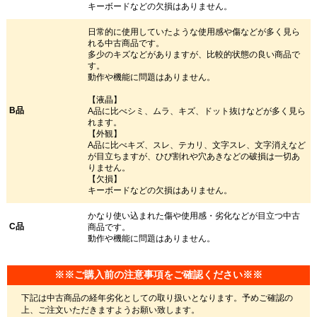
キーボードなどの欠損はありません。
日常的に使用していたような使用感や傷などが多く見ら
れる中古商品です。
多少のキズなどがありますが、比較的状態の良い商品で
す。
動作や機能に問題はありません。
【液晶】
B品
A品に比べシミ、ムラ、キズ、ドット抜けなどが多く見ら
れます。
【外観】
A品に比べキズ、スレ、テカリ、文字スレ、文字消えなど
が目立ちますが、ひび割れや穴あきなどの破損は一切あ
りません。
【欠損】
キーボードなどの欠損はありません。
かなり使い込まれた傷や使用感・劣化などが目立つ中古
C品
商品です。
動作や機能に問題はありません。
※※ご購入前の注意事項をご確認ください※※
下記は中古商品の経年劣化としての取り扱いとなります。予めご確認の
上、ご注文いただきますようお願い致します。