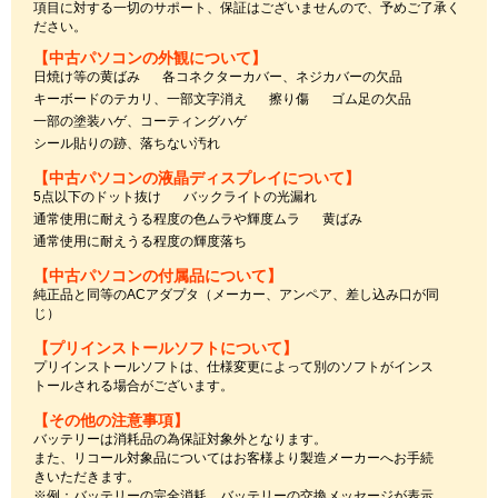
項目に対する一切のサポート、保証はございませんので、予めご了承く
ださい。
【中古パソコンの外観について】
日焼け等の黄ばみ
各コネクターカバー、ネジカバーの欠品
キーボードのテカリ、一部文字消え
擦り傷
ゴム足の欠品
一部の塗装ハゲ、コーティングハゲ
シール貼りの跡、落ちない汚れ
【中古パソコンの液晶ディスプレイについて】
5点以下のドット抜け
バックライトの光漏れ
通常使用に耐えうる程度の色ムラや輝度ムラ
黄ばみ
通常使用に耐えうる程度の輝度落ち
【中古パソコンの付属品について】
純正品と同等のACアダプタ（メーカー、アンペア、差し込み口が同
じ）
【プリインストールソフトについて】
プリインストールソフトは、仕様変更によって別のソフトがインス
トールされる場合がございます。
【その他の注意事項】
バッテリーは消耗品の為保証対象外となります。
また、リコール対象品についてはお客様より製造メーカーへお手続
きいただきます。
※例：バッテリーの完全消耗、バッテリーの交換メッセージが表示