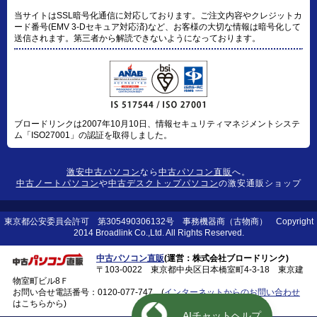
当サイトはSSL暗号化通信に対応しております。ご注文内容やクレジットカ
ード番号(EMV 3-Dセキュア対応済)など、お客様の大切な情報は暗号化して
送信されます。第三者から解読できないようになっております。
ブロードリンクは2007年10月10日、情報セキュリティマネジメントシステ
ム「ISO27001」の認証を取得しました。
激安中古パソコン
なら
中古パソコン直販
へ。
中古ノートパソコン
や
中古デスクトップパソコン
の激安通販ショップ
東京都公安委員会許可 第305490306132号 事務機器商（古物商） Copyright
2014 Broadlink Co.,Ltd. All Rights Reserved.
中古パソコン直販
(運営：株式会社ブロードリンク)
〒103-0022 東京都中央区日本橋室町4-3-18 東京建
物室町ビル8Ｆ
お問い合せ電話番号：
0120-077-747
(
インターネットからのお問い合わせ
はこちらから)