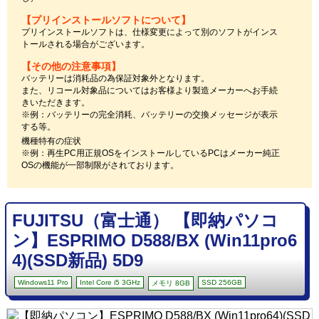
【プリインストールソフトについて】
プリインストールソフトは、仕様変更によって別のソフトがインス
トールされる場合がございます。
【その他の注意事項】
バッテリーは消耗品の為保証対象外となります。
また、リコール対象品についてはお客様より製造メーカーへお手続
きいただきます。
※例：バッテリーの完全消耗、バッテリーの交換メッセージが表示
する等。
機種特有の症状
※例：再生PC用正規OSをインストールしているPCはメーカー純正
OSの機能が一部制限がされております。
FUJITSU（富士通） 【即納パソコ
ン】ESPRIMO D588/BX (Win11pro6
4)(SSD新品) 5D9
Windows11 Pro
Intel Core i5 3GHz
SSD 256GB
メモリ 8GB