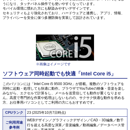
うになり、タッチパネル操作でも使いやすくなっています。
モバイル環境に慣れた方にも馴染みやすいデザインです。
セキュリティもより強化されており、ハードウェアと連携し、アプリ、情報、
プライバシーを安全に保つ多層防御を実装して設計されています。
※画像はイメージです
ソフトウェア同時起動でも快適「Intel Core i5」
このパソコンには「Intel Core i5 9500 3GHz」が搭載。複数のソフトウェアを
同時に起動・処理しても快適に動作。ブラウザでYouTubeの映像・音楽を楽し
みながら、エクセルで計算をし、メールを送受信しても動作が重くなりませ
ん。高度で専門的な作業や処理はしないものの、サクサク快適な動作を求める
方、お仕事用パソコンとしてご利用の方にもおすすめです。
CPUランク
23 (2025年10月7日時点)
WEBデザイン／グラフィックデザイン／CAD・3D編集／数千
ご利用用途
行を超える高度な演算／音楽編集／動画編集／データベース管
参考例
理／AI・高速演算 など