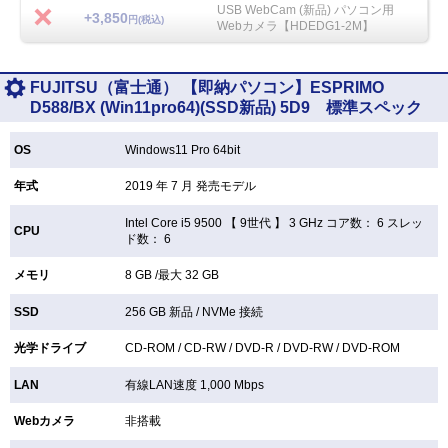
USB WebCam (新品) パソコン用
+3,850
円(税込)
Webカメラ【HDEDG1-2M】
FUJITSU（富士通） 【即納パソコン】ESPRIMO
D588/BX (Win11pro64)(SSD新品) 5D9 標準スペック
OS
Windows11 Pro 64bit
年式
2019 年 7 月 発売モデル
Intel Core i5 9500 【
9世代 】 3 GHz コア数： 6 スレッ
CPU
ド数： 6
メモリ
8 GB /最大 32 GB
SSD
256 GB
新品 /
NVMe 接続
光学ドライブ
CD-ROM /
CD-RW /
DVD-R /
DVD-RW /
DVD-ROM
LAN
有線LAN速度 1,000 Mbps
Webカメラ
非搭載