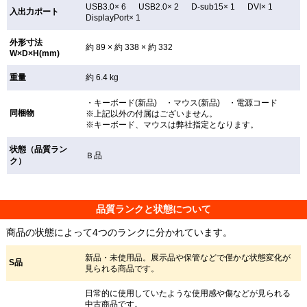
USB3.0× 6 USB2.0× 2 D-sub15× 1 DVI× 1
入出力ポート
DisplayPort× 1
外形寸法
約 89 × 約 338 × 約 332
W×D×H(mm)
重量
約 6.4 kg
・キーボード(新品) ・マウス(新品) ・電源コード
同梱物
※上記以外の付属はございません。
※キーボード、マウスは弊社指定となります。
状態（品質ラン
Ｂ品
ク）
品質ランクと状態について
商品の状態によって4つのランクに分かれています。
新品・未使用品。展示品や保管などで僅かな状態変化が
S品
見られる商品です。
日常的に使用していたような使用感や傷などが見られる
中古商品です。