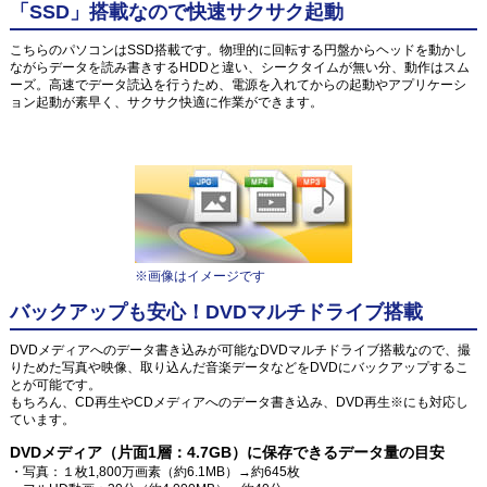
「SSD」搭載なので快速サクサク起動
こちらのパソコンはSSD搭載です。物理的に回転する円盤からヘッドを動かし
ながらデータを読み書きするHDDと違い、シークタイムが無い分、動作はスム
ーズ。高速でデータ読込を行うため、電源を入れてからの起動やアプリケーシ
ョン起動が素早く、サクサク快適に作業ができます。
※画像はイメージです
バックアップも安心！DVDマルチドライブ搭載
DVDメディアへのデータ書き込みが可能なDVDマルチドライブ搭載なので、撮
りためた写真や映像、取り込んだ音楽データなどをDVDにバックアップするこ
とが可能です。
もちろん、CD再生やCDメディアへのデータ書き込み、DVD再生※にも対応し
ています。
DVDメディア（片面1層：4.7GB）に保存できるデータ量の目安
・写真：１枚1,800万画素（約6.1MB）→約645枚