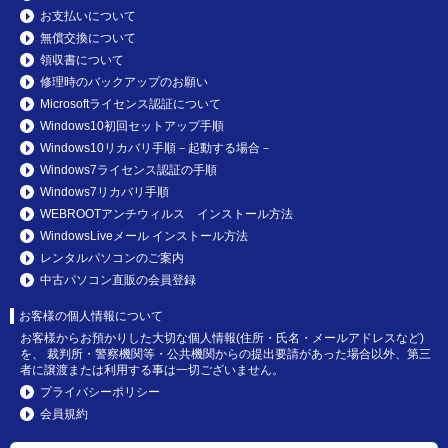
お支払いについて
無償交換について
領収書について
修理時のバックアップのお願い
Microsoftライセンス認証について
Windows10初回セットアップ手順
Windows10リカバリ手順－起動する場合－
Windows7ライセンス認証の手順
Windows7リカバリ手順
WEBROOTアンチウィルス インストール方法
WindowsLiveメール インストール方法
レンタルパソコンのご案内
中古パソコン直販の会員登録
お客様の個人情報について
お客様からお預かりした大切な個人情報(住所・氏名・メールアドレスなど)
を、 裁判所・警察機関等・公共機関からの提出要請があった場合以外、第三
者に譲渡または利用する事は一切ございません。
プライバシーポリシー
会員規約