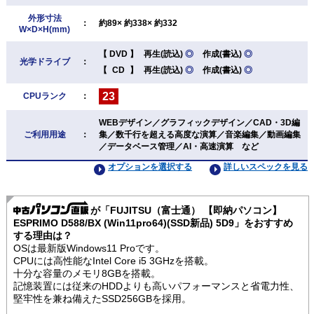
外形寸法
：
約89× 約338× 約332
W×D×H(mm)
【
DVD
】
再生(読込)
◎
作成(書込)
◎
光学ドライブ
：
【
CD
】
再生(読込)
◎
作成(書込)
◎
23
CPUランク
：
WEBデザイン／グラフィックデザイン／CAD・3D編
ご利用用途
：
集／数千行を超える高度な演算／音楽編集／動画編集
／データベース管理／AI・高速演算 など
オプションを選択する
詳しいスペックを見る
が「FUJITSU（富士通） 【即納パソコン】
ESPRIMO D588/BX (Win11pro64)(SSD新品) 5D9」をおすすめ
する理由は？
OSは最新版Windows11 Proです。
CPUには高性能なIntel Core i5 3GHzを搭載。
十分な容量のメモリ8GBを搭載。
記憶装置には従来のHDDよりも高いパフォーマンスと省電力性、
堅牢性を兼ね備えたSSD256GBを採用。