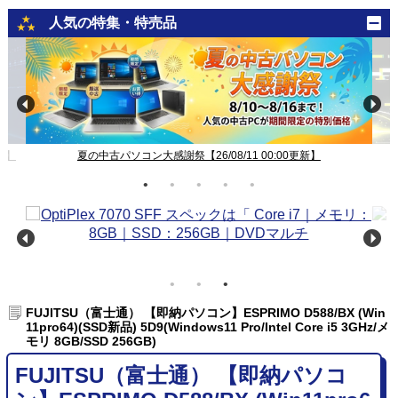
人気の特集・特売品
夏の中古パソコン大感謝祭【26/08/11 00:00更新】
中古パソコン
FUJITSU（富士通） 【即納パソコン】ESPRIMO D588/BX (Win
11pro64)(SSD新品) 5D9(Windows11 Pro/Intel Core i5 3GHz/メ
モリ 8GB/SSD 256GB)
FUJITSU（富士通） 【即納パソコ