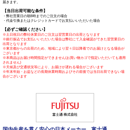
届きます。
【当日出荷可能な条件】
・弊社営業日の朝8時までのご注文の場合
・代金引換またはクレジットカードでお支払いいただいた場合
【必ずご確認ください】
※土日祝日の弊社休業日のご注文は翌営業日の出荷となります
※銀行振込でお支払いいただいた場合は弊社にて入金確認ができた翌営業日の
出荷となります
※東京都からの出荷のため、地域により翌々日以降着でのお届けとなる場合が
ございます
※本商品はお届け時間指定ができません(お買い物カゴで指定いただいても適用
されません)
※天候及び交通状況等により、お届けが遅れる場合がございます
※年末年始・お盆などの長期休業時期およびその前後では当日出荷できない場
合がございます
国内生産を貫く安心の日本メーカー 富士通