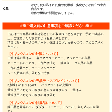
かなり使い込まれた傷や使用感・劣化などが目立つ中古
C品
商品です。
動作や機能に問題はありません。
※※ご購入前の注意事項をご確認ください※※
下記は中古商品の経年劣化としての取り扱いとなります。予めご確認の
上、ご注文いただきますようお願い致します。
項目に対する一切のサポート、保証はございませんので、予めご了承く
ださい。
【中古パソコンの外観について】
日焼け等の黄ばみ
各コネクターカバー、ネジカバーの欠品
キーボードのテカリ、一部文字消え
擦り傷
ゴム足の欠品
一部の塗装ハゲ、コーティングハゲ
シール貼りの跡、落ちない汚れ
【中古パソコンの液晶ディスプレイについて】
5点以下のドット抜け
バックライトの光漏れ
通常使用に耐えうる程度の色ムラや輝度ムラ
黄ばみ
通常使用に耐えうる程度の輝度落ち
【中古パソコンの付属品について】
純正品と同等のACアダプタ（メーカー、アンペア、差し込み口が同
じ）