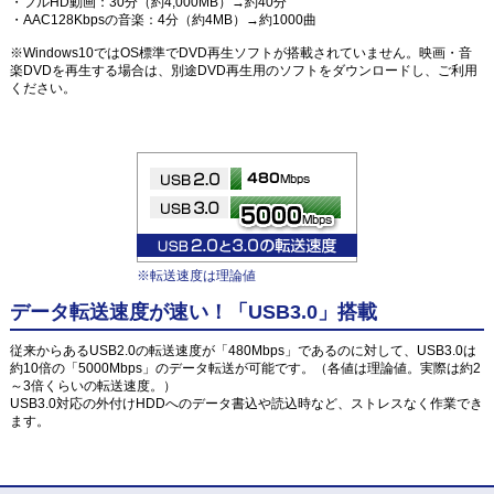
・フルHD動画：30分（約4,000MB）→約40分
・AAC128Kbpsの音楽：4分（約4MB）→約1000曲
※Windows10ではOS標準でDVD再生ソフトが搭載されていません。映画・音
楽DVDを再生する場合は、別途DVD再生用のソフトをダウンロードし、ご利用
ください。
※転送速度は理論値
データ転送速度が速い！「USB3.0」搭載
従来からあるUSB2.0の転送速度が「480Mbps」であるのに対して、USB3.0は
約10倍の「5000Mbps」のデータ転送が可能です。（各値は理論値。実際は約2
～3倍くらいの転送速度。）
USB3.0対応の外付けHDDへのデータ書込や読込時など、ストレスなく作業でき
ます。