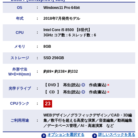
：
OS
Windows11 Pro 64bit
年式
：
2018年7月発売モデル
Intel Core i5 8500 【8世代】
：
CPU
3GHz コア数：6 スレッド数：6
メモリ
：
8GB
ストレージ
：
SSD 256GB
外形寸法
：
約89× 約338× 約332
W×D×H(mm)
【
DVD
】
再生(読込)
◎
作成(書込)
×
光学ドライブ
：
【
CD
】
再生(読込)
◎
作成(書込)
×
23
CPUランク
：
WEBデザイン／グラフィックデザイン／CAD・3D編
ご利用用途
：
集／数千行を超える高度な演算／音楽編集／動画編集
／データベース管理／AI・高速演算 など
オプションを選択する
詳しいスペックを見る