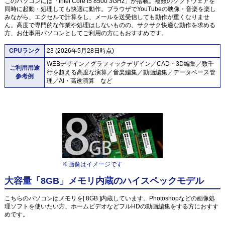
このパソコンには「Intel Core i5 8500 3GHz」が搭載。複数のソフトウェアを
同時に起動・処理しても快適に動作。ブラウザでYouTubeの映像・音楽を楽し
みながら、エクセルで計算をし、メールを送受信しても動作が重くなりませ
ん。高度で専門的な作業や処理はしないものの、サクサク快適な動作を求める
方、お仕事用パソコンとしてご利用の方にもおすすめです。
CPUランク
23 (2026年5月28日時点)
WEBデザイン／グラフィックデザイン／CAD・3D編集／数千
ご利用用途
行を超える高度な演算／音楽編集／動画編集／データベース管
参考例
理／AI・高速演算 など
※画像はイメージです
大容量「8GB」メモリ内蔵のハイスペックモデル
こちらのパソコンはメモリを[ 8GB ]内蔵しています。Photoshopなどの画像処
理ソフトを使いたい方、ホームビデオなどフルHDの動画編集をする方におすす
めです。