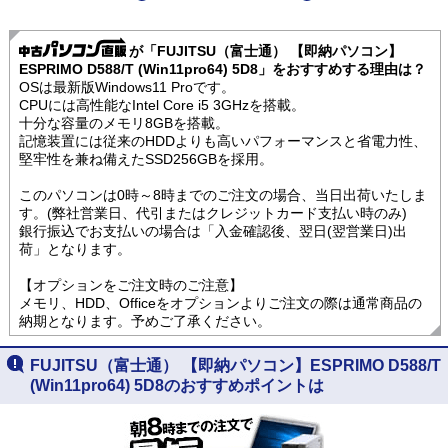
が「FUJITSU（富士通） 【即納パソコン】
ESPRIMO D588/T (Win11pro64) 5D8」をおすすめする理由は？
OSは最新版Windows11 Proです。
CPUには高性能なIntel Core i5 3GHzを搭載。
十分な容量のメモリ8GBを搭載。
記憶装置には従来のHDDよりも高いパフォーマンスと省電力性、
堅牢性を兼ね備えたSSD256GBを採用。
このパソコンは0時～8時までのご注文の場合、当日出荷いたしま
す。(弊社営業日、代引またはクレジットカード支払い時のみ)
銀行振込でお支払いの場合は「入金確認後、翌日(翌営業日)出
荷」となります。
【オプションをご注文時のご注意】
メモリ、HDD、Officeをオプションよりご注文の際は通常商品の
納期となります。予めご了承ください。
FUJITSU（富士通） 【即納パソコン】ESPRIMO D588/T
(Win11pro64) 5D8のおすすめポイントは