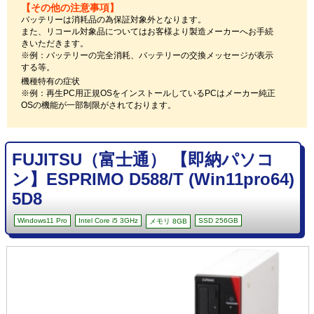
【その他の注意事項】
バッテリーは消耗品の為保証対象外となります。
また、リコール対象品についてはお客様より製造メーカーへお手続
きいただきます。
※例：バッテリーの完全消耗、バッテリーの交換メッセージが表示
する等。
機種特有の症状
※例：再生PC用正規OSをインストールしているPCはメーカー純正
OSの機能が一部制限がされております。
FUJITSU（富士通） 【即納パソコ
ン】ESPRIMO D588/T (Win11pro64)
5D8
Windows11 Pro
Intel Core i5 3GHz
SSD 256GB
メモリ 8GB