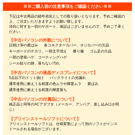
※※ご購入前の注意事項をご確認ください※※
下記は中古商品の経年劣化としての取り扱いとなります。予めご確認の
上、ご注文いただきますようお願い致します。
項目に対する一切のサポート、保証はございませんので、予めご了承く
ださい。
【中古パソコンの外観について】
日焼け等の黄ばみ
各コネクターカバー、ネジカバーの欠品
キーボードのテカリ、一部文字消え
擦り傷
ゴム足の欠品
一部の塗装ハゲ、コーティングハゲ
シール貼りの跡、落ちない汚れ
【中古パソコンの液晶ディスプレイについて】
5点以下のドット抜け
バックライトの光漏れ
通常使用に耐えうる程度の色ムラや輝度ムラ
黄ばみ
通常使用に耐えうる程度の輝度落ち
【中古パソコンの付属品について】
純正品と同等のACアダプタ（メーカー、アンペア、差し込み口が同
じ）
【プリインストールソフトについて】
プリインストールソフトは、仕様変更によって別のソフトがインス
トールされる場合がございます。