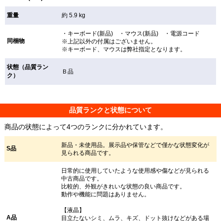
重量
約 5.9 kg
・キーボード(新品) ・マウス(新品) ・電源コード
同梱物
※上記以外の付属はございません。
※キーボード、マウスは弊社指定となります。
状態（品質ラン
Ｂ品
ク）
品質ランクと状態について
商品の状態によって4つのランクに分かれています。
新品・未使用品。展示品や保管などで僅かな状態変化が
S品
見られる商品です。
日常的に使用していたような使用感や傷などが見られる
中古商品です。
比較的、外観がきれいな状態の良い商品です。
動作や機能に問題はありません。
【液晶】
A品
目立たないシミ、ムラ、キズ、ドット抜けなどがある場