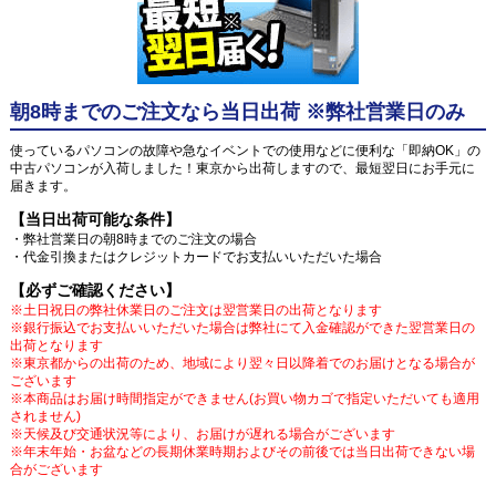
朝8時までのご注文なら当日出荷 ※弊社営業日のみ
使っているパソコンの故障や急なイベントでの使用などに便利な「即納OK」の
中古パソコンが入荷しました！東京から出荷しますので、最短翌日にお手元に
届きます。
【当日出荷可能な条件】
・弊社営業日の朝8時までのご注文の場合
・代金引換またはクレジットカードでお支払いいただいた場合
【必ずご確認ください】
※土日祝日の弊社休業日のご注文は翌営業日の出荷となります
※銀行振込でお支払いいただいた場合は弊社にて入金確認ができた翌営業日の
出荷となります
※東京都からの出荷のため、地域により翌々日以降着でのお届けとなる場合が
ございます
※本商品はお届け時間指定ができません(お買い物カゴで指定いただいても適用
されません)
※天候及び交通状況等により、お届けが遅れる場合がございます
※年末年始・お盆などの長期休業時期およびその前後では当日出荷できない場
合がございます