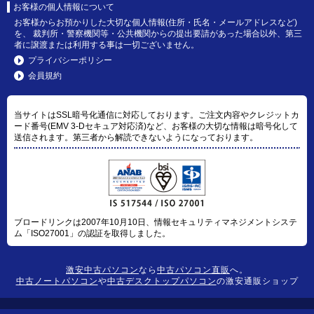
お客様の個人情報について
お客様からお預かりした大切な個人情報(住所・氏名・メールアドレスなど)
を、 裁判所・警察機関等・公共機関からの提出要請があった場合以外、第三
者に譲渡または利用する事は一切ございません。
プライバシーポリシー
会員規約
当サイトはSSL暗号化通信に対応しております。ご注文内容やクレジットカ
ード番号(EMV 3-Dセキュア対応済)など、お客様の大切な情報は暗号化して
送信されます。第三者から解読できないようになっております。
ブロードリンクは2007年10月10日、情報セキュリティマネジメントシステ
ム「ISO27001」の認証を取得しました。
激安中古パソコン
なら
中古パソコン直販
へ。
中古ノートパソコン
や
中古デスクトップパソコン
の激安通販ショップ