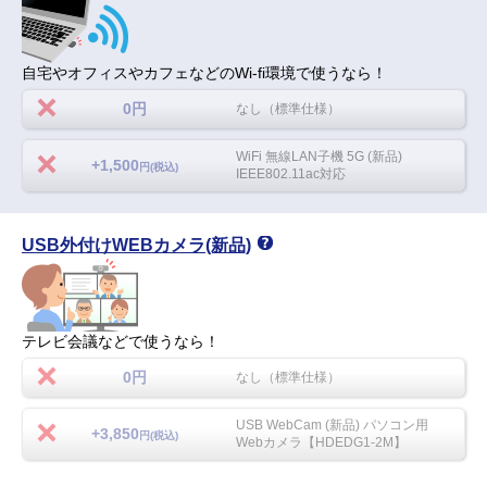
自宅やオフィスやカフェなどのWi-fi環境で使うなら！
0円
なし（標準仕様）
WiFi 無線LAN子機 5G (新品)
+1,500
円(税込)
IEEE802.11ac対応
USB外付けWEBカメラ(新品)
テレビ会議などで使うなら！
0円
なし（標準仕様）
USB WebCam (新品) パソコン用
+3,850
円(税込)
Webカメラ【HDEDG1-2M】