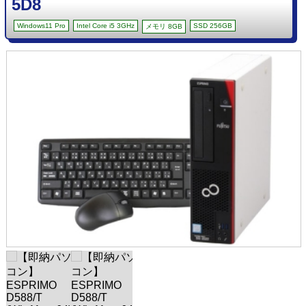
5D8
Windows11 Pro
Intel Core i5 3GHz
SSD 256GB
メモリ 8GB