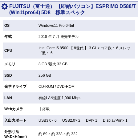
FUJITSU（富士通） 【即納パソコン】ESPRIMO D588/T
(Win11pro64) 5D8 標準スペック
OS
Windows11 Pro 64bit
年式
2018 年 7 月 発売モデル
Intel Core i5 8500 【
8世代 】 3 GHz コア数： 6 スレッ
CPU
ド数： 6
メモリ
8 GB /最大 32 GB
SSD
256 GB
光学ドライブ
CD-ROM /
DVD-ROM
LAN
有線LAN速度 1,000 Mbps
Webカメラ
非搭載
入出力ポート
USB3.0× 6 USB2.0× 2 DVI× 1 DisplayPort× 1
外形寸法
約 89 × 約 338 × 約 332
W×D×H(mm)