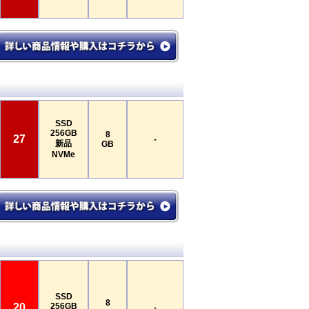
SSD
256GB
8
27
-
新品
GB
NVMe
SSD
8
20
256GB
-