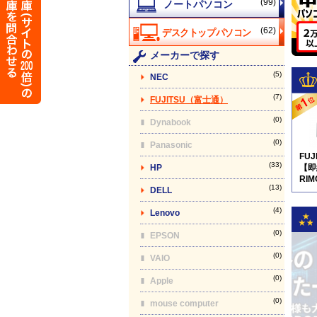
(99)
(62)
メーカーで探す
(5)
NEC
(7)
FUJITSU（富士通）
(0)
Dynabook
(0)
Panasonic
FU
(33)
HP
【即
RIM
(13)
DELL
pro
(4)
Lenovo
(0)
EPSON
(0)
VAIO
(0)
Apple
(0)
mouse computer