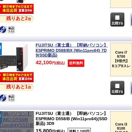
残りあと2
台
FUJITSU（富士通） 【即納パソコン】
ESPRIMO D588/BX (Win11pro64) 7D
Core i7
9(SSD新品)
9700
【9世代】
42,100
円(税込)
送料無料
8コア8スレ
残りあと1
台
FUJITSU（富士通） 【即納パソコン】
ESPRIMO D558/B (Win11pro64)(SSD
新品) 3D9
Core i3
9100
15,800
円(税込)
送料 1,100円