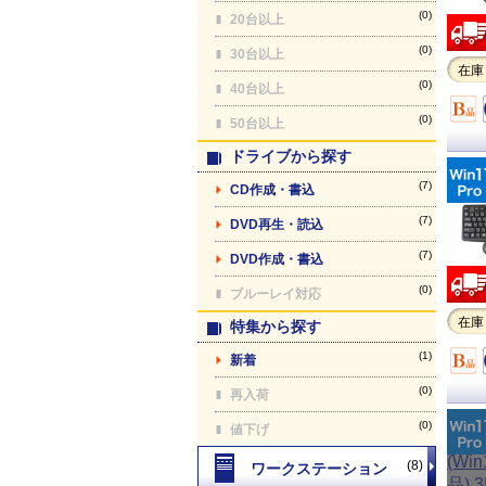
(0)
20台以上
(0)
30台以上
在庫
(0)
40台以上
(0)
50台以上
ドライブから探す
(7)
CD作成・書込
(7)
DVD再生・読込
(7)
DVD作成・書込
(0)
ブルーレイ対応
在庫
特集から探す
(1)
新着
(0)
再入荷
(0)
値下げ
(8)