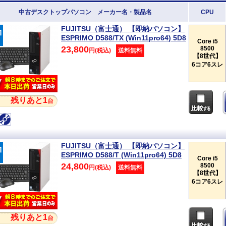
中古デスクトップパソコン メーカー名・製品名
CPU
FUJITSU（富士通） 【即納パソコン】
ESPRIMO D588/TX (Win11pro64) 5D8
Core i5
23,800
8500
円(税込)
送料無料
【8世代】
6コア6スレ
残りあと1
台
FUJITSU（富士通） 【即納パソコン】
ESPRIMO D588/T (Win11pro64) 5D8
Core i5
24,800
8500
円(税込)
送料無料
【8世代】
6コア6スレ
残りあと1
台