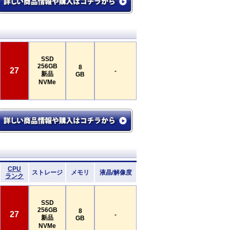
SSD
256GB
8
27
-
新品
GB
NVMe
CPU
ストレージ
メモリ
液晶/解像度
ランク
SSD
256GB
8
27
-
新品
GB
NVMe