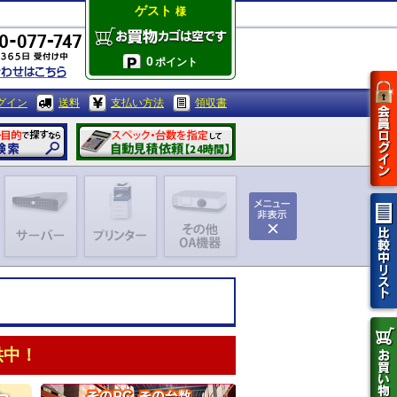
ゲスト
様
0
ポイント
グイン
送料
支払い方法
領収書
供中！