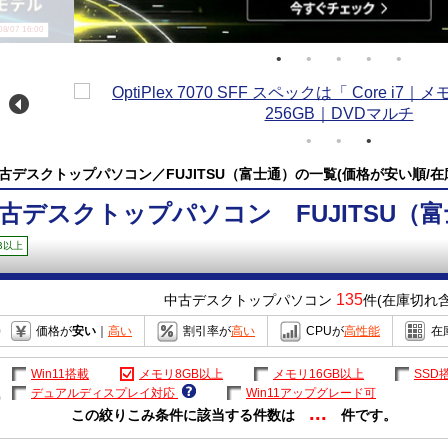
/07 16:00
古デスクトップパソコン／FUJITSU（富士通）の一覧(価格が安い順/在
古デスクトップパソコン FUJITSU（
B以上
135
中古デスクトップパソコン
件(在庫切れ含
価格が
安い
｜
高い
割引率が
高い
CPUが
高性能
在
Win11搭載
メモリ8GB以上
メモリ16GB以上
SSD
デュアルディスプレイ対応
Win11アップグレード可
...
この絞りこみ条件に該当する件数は
件です。