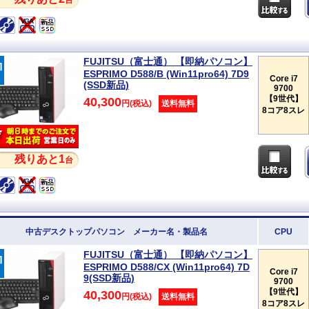
台
FUJITSU（富士通） 【即納パソコン】
ESPRIMO D588/B (Win11pro64) 7D9
Core i7
(SSD新品)
9700
【9世代】
40,300
円(税込)
送料無料
8コア8スレ
残りあと1
台
中古デスクトップパソコン メーカー名・製品名
CPU
FUJITSU（富士通） 【即納パソコン】
ESPRIMO D588/CX (Win11pro64) 7D
Core i7
9(SSD新品)
9700
【9世代】
40,300
円(税込)
送料無料
8コア8スレ