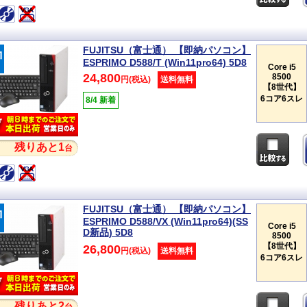
FUJITSU（富士通） 【即納パソコン】
ESPRIMO D588/T (Win11pro64) 5D8
Core i5
24,800
8500
円(税込)
送料無料
【8世代】
6コア6スレ
8/4 新着
残りあと1
台
FUJITSU（富士通） 【即納パソコン】
ESPRIMO D588/VX (Win11pro64)(SS
Core i5
D新品) 5D8
8500
【8世代】
26,800
円(税込)
送料無料
6コア6スレ
残りあと2