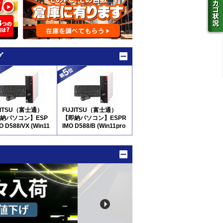
グ
JITSU（富士通）
FUJITSU（富士通）
納パソコン】ESP
【即納パソコン】ESPR
O D588/VX (Win11
IMO D588/B (Win11pro
64)(SSD新品) 5D8
64) 7D9(SSD新品)