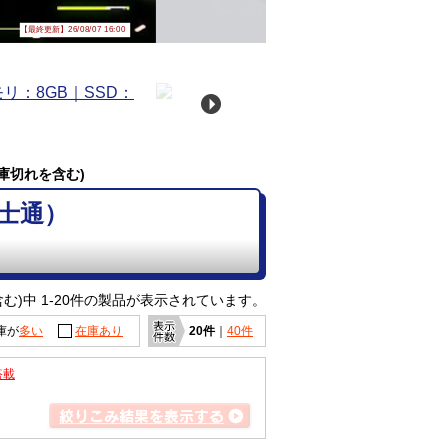
【最終更新】26/08/07 16:00
庫切れを含む)
富士通）
む)中 1-20件の製品が表示されています。
庫が
多い
在庫あり
20件
｜
40件
搭載