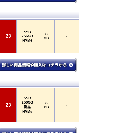
SSD
8
23
256GB
-
GB
NVMe
SSD
256GB
8
23
-
新品
GB
NVMe