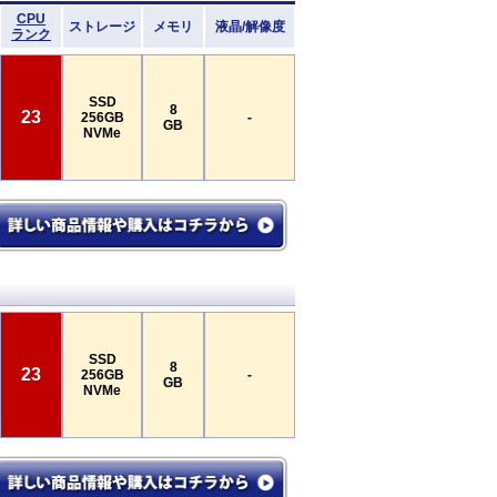
CPU
ストレージ
メモリ
液晶/解像度
ランク
SSD
8
23
256GB
-
GB
NVMe
SSD
8
23
256GB
-
GB
NVMe