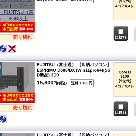
【9世代】
4コア4スレ
売り切れ
FUJITSU（富士通） 【即納パソコン】
ESPRIMO D588/BX (Win11pro64)(SS
Core i3
D新品) 3D9
9100
【9世代】
15,800
円(税込)
送料 1,100円
4コア4スレ
売り切れ
FUJITSU（富士通） 【即納パソコン】