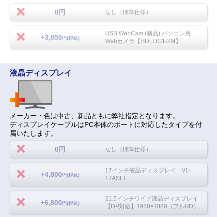
0円
なし（標準仕様）
USB WebCam (新品) パソコン用
+3,850
円(税込)
Webカメラ【HDEDG1-2M】
液晶ディスプレイ
メーカー・色は中古、新品ともに弊社指定となります。
ディスプレイケーブルはPC本体のポートに対応したタイプを付
属いたします。
0円
なし（標準仕様）
17インチ液晶ディスプレイ VL-
+4,800
円(税込)
17ASEL
21.5インチワイド液晶ディスプレイ
+6,800
円(税込)
【DP対応】1920×1080（フルHD）