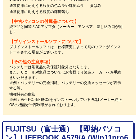
通常使用に耐えうる程度の色ムラや輝度ムラ
黄ばみ
通常使用に耐えうる程度の輝度落ち
【中古パソコンの付属品について】
純正品と同等のACアダプタ（メーカー、アンペア、差し込み口が同
じ）
【プリインストールソフトについて】
プリインストールソフトは、仕様変更によって別のソフトがインス
トールされる場合がございます。
【その他の注意事項】
バッテリーは消耗品の為保証対象外となります。
また、リコール対象品についてはお客様より製造メーカーへお手続
きいただきます。
※例：バッテリーの完全消耗、バッテリーの交換メッセージが表示
する等。
機種特有の症状
※例：再生PC用正規OSをインストールしているPCはメーカー純正
OSの機能が一部制限がされております。
FUJITSU（富士通） 【即納パソコ
ン】LIFEBOOK A579/A (Win11pro6