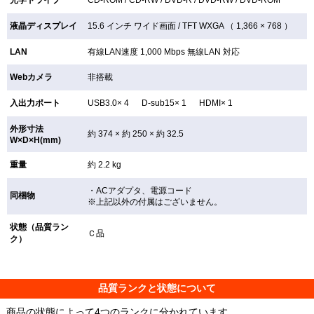
液晶ディスプレイ
15.6 インチ
ワイド画面 /
TFT
WXGA （ 1,366 × 768 ）
LAN
有線LAN速度 1,000 Mbps 無線LAN
対応
Webカメラ
非搭載
入出力ポート
USB3.0× 4 D-sub15× 1 HDMI× 1
外形寸法
約 374 × 約 250 × 約 32.5
W×D×H(mm)
重量
約 2.2 kg
・ACアダプタ、電源コード
同梱物
※上記以外の付属はございません。
状態（品質ラン
Ｃ品
ク）
品質ランクと状態について
商品の状態によって4つのランクに分かれています。