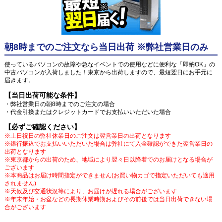
朝8時までのご注文なら当日出荷 ※弊社営業日のみ
使っているパソコンの故障や急なイベントでの使用などに便利な「即納OK」の
中古パソコンが入荷しました！東京から出荷しますので、最短翌日にお手元に
届きます。
【当日出荷可能な条件】
・弊社営業日の朝8時までのご注文の場合
・代金引換またはクレジットカードでお支払いいただいた場合
【必ずご確認ください】
※土日祝日の弊社休業日のご注文は翌営業日の出荷となります
※銀行振込でお支払いいただいた場合は弊社にて入金確認ができた翌営業日の
出荷となります
※東京都からの出荷のため、地域により翌々日以降着でのお届けとなる場合が
ございます
※本商品はお届け時間指定ができません(お買い物カゴで指定いただいても適用
されません)
※天候及び交通状況等により、お届けが遅れる場合がございます
※年末年始・お盆などの長期休業時期およびその前後では当日出荷できない場
合がございます