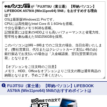
が「FUJITSU（富士通） 【即納パソコン】
LIFEBOOK A579/A (Win11pro64) 5N8」をおすすめする理由
は？
OSは最新版Windows11 Proです。
CPUには高性能なIntel Core i5 1.6GHzを搭載。
十分な容量のメモリ8GBを搭載。
記憶装置には従来のHDDよりも高いパフォーマンスと省電力性、
堅牢性を兼ね備えたSSD256GBを採用。
このパソコンは0時～8時までのご注文の場合、当日出荷いたしま
す。(弊社営業日、代引またはクレジットカード支払い時のみ)
銀行振込でお支払いの場合は「入金確認後、翌日(翌営業日)出
荷」となります。
【オプションをご注文時のご注意】
メモリ、HDD、Officeをオプションよりご注文の際は通常商品の
納期となります。予めご了承ください。
FUJITSU（富士通） 【即納パソコン】LIFEBOOK
A579/A (Win11pro64) 5N8のおすすめポイントは