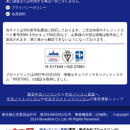
者に譲渡または利用する事は一切ございません。
プライバシーポリシー
会員規約
当サイトはSSL暗号化通信に対応しております。ご注文内容やクレジットカ
ード番号(EMV 3-Dセキュア対応済)など、お客様の大切な情報は暗号化して
送信されます。第三者から解読できないようになっております。
ブロードリンクは2007年10月10日、情報セキュリティマネジメントシステ
ム「ISO27001」の認証を取得しました。
激安中古パソコン
なら
中古パソコン直販
へ。
中古ノートパソコン
や
中古デスクトップパソコン
の激安通販ショップ
東京都公安委員会許可 第305490306132号 事務機器商（古物商） Copyright
2014 Broadlink Co.,Ltd. All Rights Reserved.
中古パソコン直販
(運営：株式会社ブロードリンク)