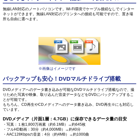
無線LAN対応のノートパソコンです。Wi-Fi環境でケーブル接続なしでインター
ネットができます。無線LAN対応のプリンタへの接続も可能ですので、置き場
所も自由に選べます。
※画像はイメージです
バックアップも安心！DVDマルチドライブ搭載
DVDメディアへのデータ書き込みが可能なDVDマルチドライブ搭載なので、撮
りためた写真や映像、取り込んだ音楽データなどをDVDにバックアップするこ
とが可能です。
もちろん、CD再生やCDメディアへのデータ書き込み、DVD再生※にも対応し
ています。
DVDメディア（片面1層：4.7GB）に保存できるデータ量の目安
・写真：１枚1,800万画素（約6.1MB）→約645枚
・フルHD動画：30分（約4,000MB）→約40分
・AAC128Kbpsの音楽：4分（約4MB）→約1000曲