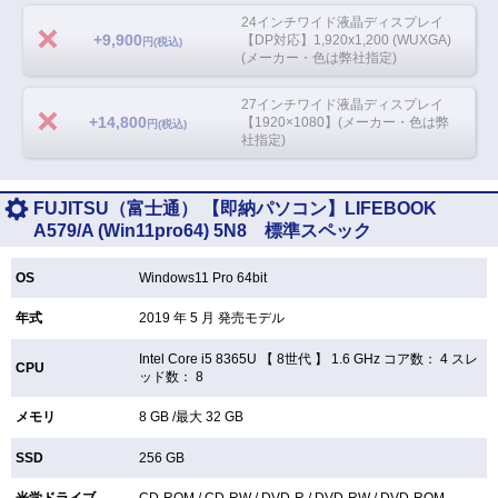
24インチワイド液晶ディスプレイ
+9,900
【DP対応】1,920x1,200 (WUXGA)
円(税込)
(メーカー・色は弊社指定)
27インチワイド液晶ディスプレイ
+14,800
【1920×1080】(メーカー・色は弊
円(税込)
社指定)
FUJITSU（富士通） 【即納パソコン】LIFEBOOK
A579/A (Win11pro64) 5N8 標準スペック
OS
Windows11 Pro 64bit
年式
2019 年 5 月 発売モデル
Intel Core i5 8365U 【
8世代 】 1.6 GHz コア数： 4 スレ
CPU
ッド数： 8
メモリ
8 GB /最大 32 GB
SSD
256 GB
光学ドライブ
CD-ROM /
CD-RW /
DVD-R /
DVD-RW /
DVD-ROM