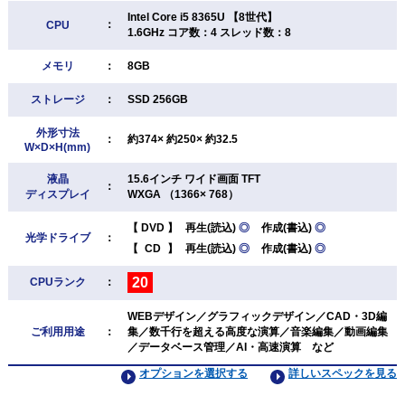
Intel Core i5 8365U 【8世代】
：
CPU
1.6GHz コア数：4 スレッド数：8
メモリ
：
8GB
ストレージ
：
SSD 256GB
外形寸法
：
約374× 約250× 約32.5
W×D×H(mm)
液晶
15.6インチ ワイド画面 TFT
：
ディスプレイ
WXGA （1366× 768）
【
DVD
】
再生(読込)
◎
作成(書込)
◎
光学ドライブ
：
【
CD
】
再生(読込)
◎
作成(書込)
◎
20
CPUランク
：
WEBデザイン／グラフィックデザイン／CAD・3D編
ご利用用途
：
集／数千行を超える高度な演算／音楽編集／動画編集
／データベース管理／AI・高速演算 など
オプションを選択する
詳しいスペックを見る