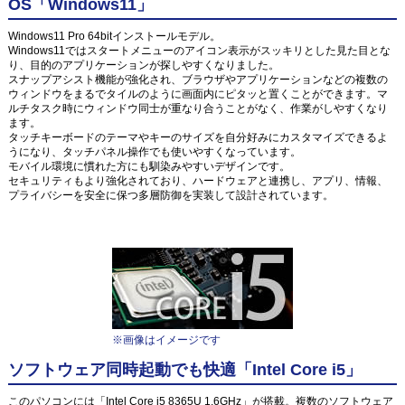
OS「Windows11」
Windows11 Pro 64bitインストールモデル。
Windows11ではスタートメニューのアイコン表示がスッキリとした見た目とな
り、目的のアプリケーションが探しやすくなりました。
スナップアシスト機能が強化され、ブラウザやアプリケーションなどの複数の
ウィンドウをまるでタイルのように画面内にピタッと置くことができます。マ
ルチタスク時にウィンドウ同士が重なり合うことがなく、作業がしやすくなり
ます。
タッチキーボードのテーマやキーのサイズを自分好みにカスタマイズできるよ
うになり、タッチパネル操作でも使いやすくなっています。
モバイル環境に慣れた方にも馴染みやすいデザインです。
セキュリティもより強化されており、ハードウェアと連携し、アプリ、情報、
プライバシーを安全に保つ多層防御を実装して設計されています。
※画像はイメージです
ソフトウェア同時起動でも快適「Intel Core i5」
このパソコンには「Intel Core i5 8365U 1.6GHz」が搭載。複数のソフトウェア