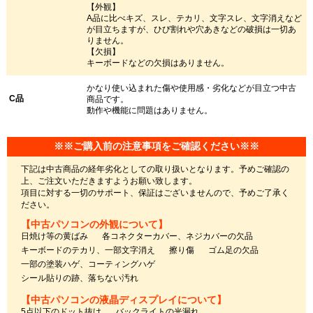
【外観】
A品に比べキズ、スレ、テカリ、文字スレ、文字消えなど
が目立ちますが、ひび割れや穴あきなどの破損は一切あ
りません。
【欠損】
キーボードなどの欠損はありません。
かなり使い込まれた傷や使用感・劣化などが目立つ中古
C品
商品です。
動作や機能に問題はありません。
※※ご購入前の注意事項をご確認ください※※
下記は中古商品の経年劣化としての取り扱いとなります。予めご確認の
上、ご注文いただきますようお願い致します。
項目に対する一切のサポート、保証はございませんので、予めご了承く
ださい。
【中古パソコンの外観について】
日焼け等の黄ばみ
各コネクターカバー、ネジカバーの欠品
キーボードのテカリ、一部文字消え
擦り傷
ゴム足の欠品
一部の塗装ハゲ、コーティングハゲ
シール貼りの跡、落ちない汚れ
【中古パソコンの液晶ディスプレイについて】
5点以下のドット抜け
バックライトの光漏れ