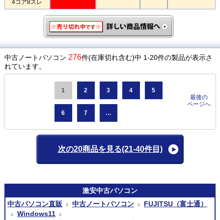
4コア8スレ
276
中古ノートパソコン
件(在庫切れ含む)中 1-20件の製品が表示さ
れています。
1
2
3
4
5
最後の
ページへ
6
7
…
次の20商品を見る
(21-40件目)
激安
中古パソコン
中古パソコン直販
中古ノートパソコン
FUJITSU（富士通）
Windows11