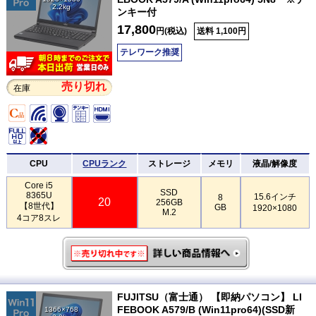
2.2kg
ンキー付
17,800
円(税込)
送料 1,100円
テレワーク推奨
売り切れ
在庫
CPU
CPUランク
ストレージ
メモリ
液晶/解像度
Core i5
SSD
8365U
15.6インチ
8
20
256GB
【8世代】
GB
1920×1080
M.2
4コア8スレ
FUJITSU（富士通） 【即納パソコン】 LI
FEBOOK A579/B (Win11pro64)(SSD新
1366×768