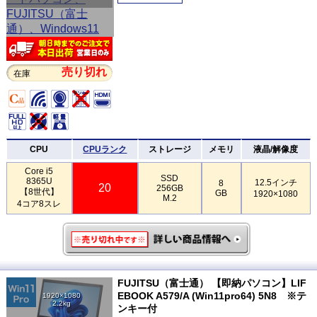
売り切れ
在庫
CPU
CPUランク
ストレージ
メモリ
液晶/解像度
Core i5
SSD
8365U
12.5インチ
8
20
256GB
【8世代】
GB
1920×1080
M.2
4コア8スレ
FUJITSU（富士通） 【即納パソコン】LIF
EBOOK A579/A (Win11pro64) 5N8 ※テ
1920×1080
2.2kg
ンキー付