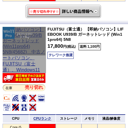
FUJITSU（富士通） 【即納パソコン】LIF
EBOOK U939/B ガーネットレッド (Win1
1920×1080
0.78kg
1pro64) 5N8
17,800
円(税込)
送料 1,100円
テレワーク推奨
売り切れ
在庫
CPU
CPUランク
ストレージ
メモリ
液晶/解像度
Core i5