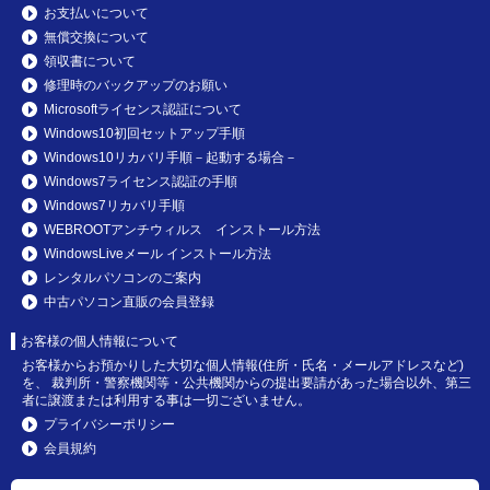
お支払いについて
無償交換について
領収書について
修理時のバックアップのお願い
Microsoftライセンス認証について
Windows10初回セットアップ手順
Windows10リカバリ手順－起動する場合－
Windows7ライセンス認証の手順
Windows7リカバリ手順
WEBROOTアンチウィルス インストール方法
WindowsLiveメール インストール方法
レンタルパソコンのご案内
中古パソコン直販の会員登録
お客様の個人情報について
お客様からお預かりした大切な個人情報(住所・氏名・メールアドレスなど)
を、 裁判所・警察機関等・公共機関からの提出要請があった場合以外、第三
者に譲渡または利用する事は一切ございません。
プライバシーポリシー
会員規約