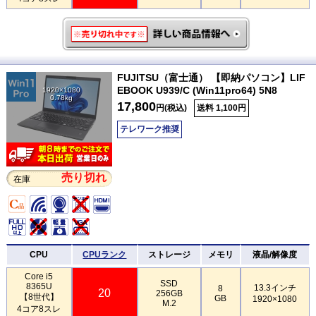
FUJITSU（富士通） 【即納パソコン】LIF
EBOOK U939/C (Win11pro64) 5N8
1920×1080
0.78kg
17,800
円(税込)
送料 1,100円
テレワーク推奨
売り切れ
在庫
CPU
CPUランク
ストレージ
メモリ
液晶/解像度
Core i5
SSD
8365U
13.3インチ
8
20
256GB
【8世代】
GB
1920×1080
M.2
4コア8スレ