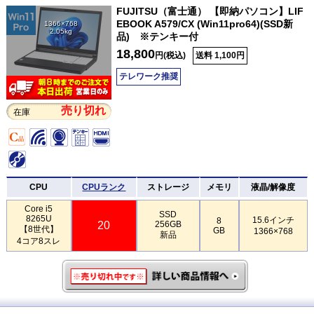
FUJITSU（富士通） 【即納パソコン】LIF
EBOOK A579/CX (Win11pro64)(SSD新
1366×768
2.05kg
品) ※テンキー付
18,800
円(税込)
送料 1,100円
テレワーク推奨
売り切れ
在庫
CPU
CPUランク
ストレージ
メモリ
液晶/解像度
Core i5
SSD
8265U
15.6インチ
8
20
256GB
【8世代】
GB
1366×768
新品
4コア8スレ