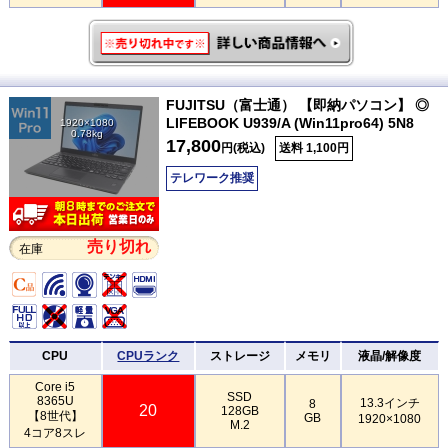
FUJITSU（富士通） 【即納パソコン】 ◎
LIFEBOOK U939/A (Win11pro64) 5N8
1920×1080
0.78kg
17,800
円(税込)
送料 1,100円
テレワーク推奨
売り切れ
在庫
CPU
CPUランク
ストレージ
メモリ
液晶/解像度
Core i5
SSD
8365U
13.3インチ
8
20
128GB
【8世代】
GB
1920×1080
M.2
4コア8スレ