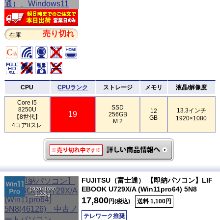
売り切れ
在庫
CPU
CPUランク
ストレージ
メモリ
液晶/解像度
Core i5
SSD
8250U
13.3インチ
12
19
256GB
【8世代】
GB
1920×1080
M.2
4コア8スレ
FUJITSU（富士通） 【即納パソコン】LIF
EBOOK U729X/A (Win11pro64) 5N8
1920×1080
1.22kg
17,800
円(税込)
送料 1,100円
テレワーク推奨