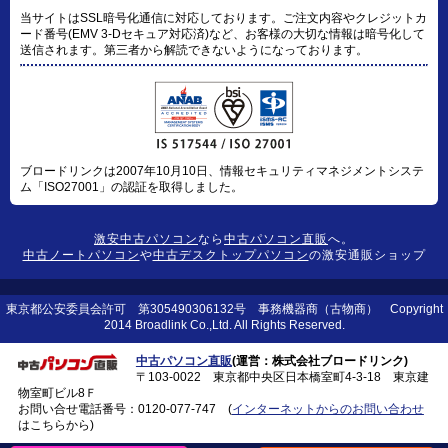
当サイトはSSL暗号化通信に対応しております。ご注文内容やクレジットカ
ード番号(EMV 3-Dセキュア対応済)など、お客様の大切な情報は暗号化して
送信されます。第三者から解読できないようになっております。
ブロードリンクは2007年10月10日、情報セキュリティマネジメントシステ
ム「ISO27001」の認証を取得しました。
激安中古パソコン
なら
中古パソコン直販
へ。
中古ノートパソコン
や
中古デスクトップパソコン
の激安通販ショップ
東京都公安委員会許可 第305490306132号 事務機器商（古物商） Copyright
2014 Broadlink Co.,Ltd. All Rights Reserved.
中古パソコン直販
(運営：株式会社ブロードリンク)
〒103-0022 東京都中央区日本橋室町4-3-18 東京建
物室町ビル8Ｆ
お問い合せ電話番号：
0120-077-747
(
インターネットからのお問い合わせ
はこちらから)