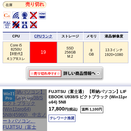
売り切れ
在庫
CPU
CPUランク
ストレージ
メモリ
液晶/解像度
Core i5
SSD
8250U
13.3インチ
8
19
256GB
【8世代】
GB
1920×1080
M.2
4コア8スレ
FUJITSU（富士通） 【即納パソコン】LIF
EBOOK U938/S ピクトブラック (Win11pr
1920×1080
0.92kg
o64) 5N8
17,800
円(税込)
送料 1,100円
テレワーク推奨