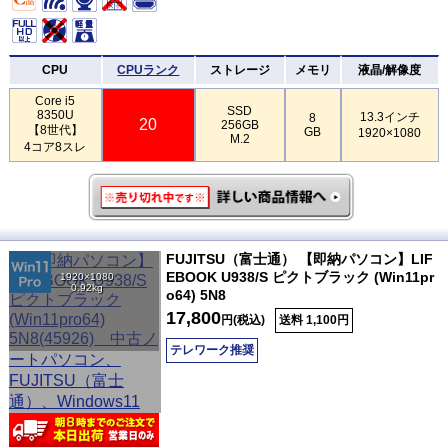
CPU
CPUランク
ストレージ
メモリ
液晶/解像度
Core i5
SSD
8350U
13.3インチ
8
20
256GB
【8世代】
GB
1920×1080
M.2
4コア8スレ
FUJITSU（富士通） 【即納パソコン】LIF
EBOOK U938/S ピクトブラック (Win11pr
1920×1080
0.92kg
o64) 5N8
17,800
円(税込)
送料 1,100円
テレワーク推奨