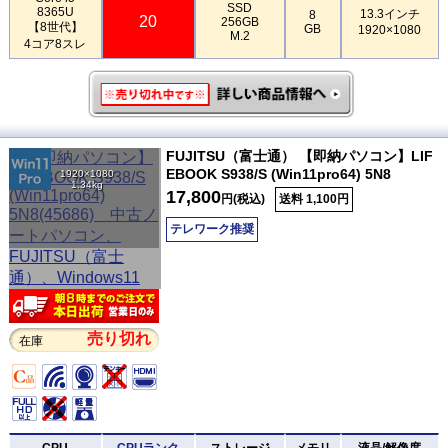
SSD
8365U
13.3インチ
8
20
256GB
【8世代】
GB
1920×1080
M.2
4コア8スレ
FUJITSU（富士通） 【即納パソコン】LIF
EBOOK S938/S (Win11pro64) 5N8
1920×1080
1.34kg
17,800
円(税込)
送料 1,100円
テレワーク推奨
売り切れ
在庫
CPU
CPUランク
ストレージ
メモリ
液晶/解像度