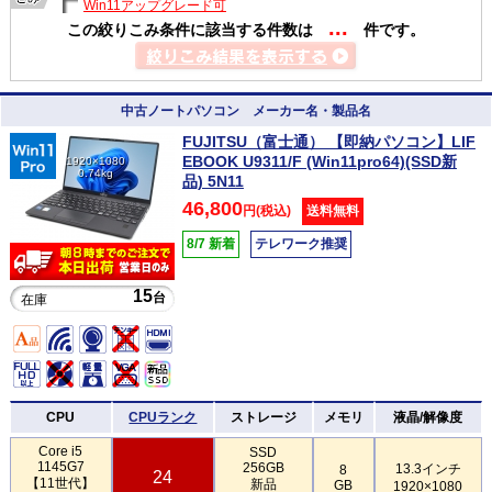
Win11アップグレード可
...
この絞りこみ条件に該当する件数は
件です。
中古ノートパソコン メーカー名・製品名
FUJITSU（富士通） 【即納パソコン】LIF
EBOOK U9311/F (Win11pro64)(SSD新
1920×1080
0.74kg
品) 5N11
46,800
円(税込)
送料無料
8/7 新着
テレワーク推奨
15
台
在庫
CPU
CPUランク
ストレージ
メモリ
液晶/解像度
Core i5
SSD
1145G7
256GB
13.3インチ
8
24
【11世代】
新品
GB
1920×1080