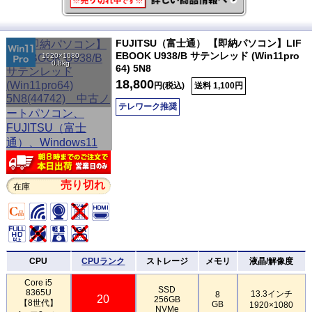
FUJITSU（富士通） 【即納パソコン】LIF
EBOOK U938/B サテンレッド (Win11pro
1920×1080
0.8kg
64) 5N8
18,800
円(税込)
送料 1,100円
テレワーク推奨
売り切れ
在庫
CPU
CPUランク
ストレージ
メモリ
液晶/解像度
Core i5
SSD
8365U
13.3インチ
8
20
256GB
【8世代】
GB
1920×1080
NVMe