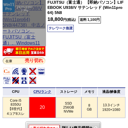
FUJITSU（富士通） 【即納パソコン】LIF
EBOOK U938/V サテンレッド (Win11pro
1920×1080
0.8kg
64) 5N8
18,800
円(税込)
送料 1,100円
テレワーク推奨
売り切れ
在庫
CPU
CPUランク
ストレージ
メモリ
液晶/解像度
Core i5
SSD
8350U
13.3インチ
8
20
256GB
【8世代】
GB
1920×1080
NVMe
4コア8スレ