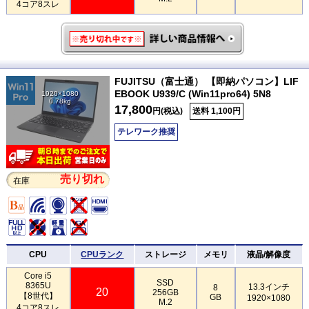
4コア8スレ
FUJITSU（富士通） 【即納パソコン】LIF
EBOOK U939/C (Win11pro64) 5N8
1920×1080
0.78kg
17,800
円(税込)
送料 1,100円
テレワーク推奨
売り切れ
在庫
CPU
CPUランク
ストレージ
メモリ
液晶/解像度
Core i5
SSD
8365U
13.3インチ
8
20
256GB
【8世代】
GB
1920×1080
M.2
4コア8スレ