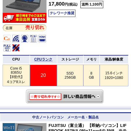
17,800
円(税込)
送料 1,100円
テレワーク推奨
売り切れ
在庫
CPU
CPUランク
ストレージ
メモリ
液晶/解像度
Core i5
8365U
15.6インチ
SSD
8
20
【8世代】
256GB
GB
1920×1080
4コア8スレ
中古ノートパソコン メーカー名・製品名
FUJITSU（富士通） 【即納パソコン】LIF
EBOOK A579/A (Win11pro64) 5N8 ※テ
1920×1080