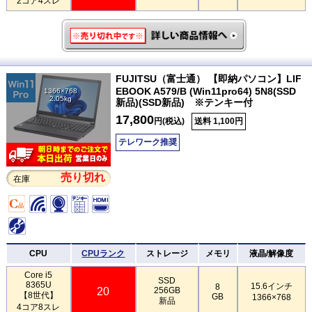
2コア4スレ
FUJITSU（富士通） 【即納パソコン】LIF
EBOOK A579/B (Win11pro64) 5N8(SSD
1366×768
2.05kg
新品)(SSD新品) ※テンキー付
17,800
円(税込)
送料 1,100円
テレワーク推奨
売り切れ
在庫
CPU
CPUランク
ストレージ
メモリ
液晶/解像度
Core i5
SSD
8365U
15.6インチ
8
20
256GB
【8世代】
GB
1366×768
新品
4コア8スレ