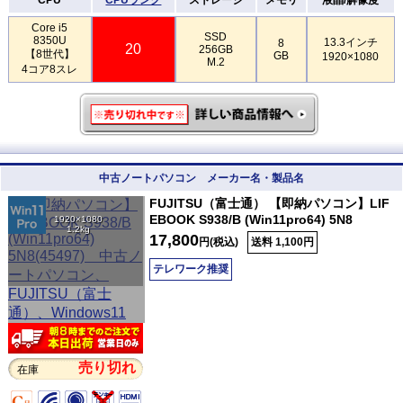
Core i5
SSD
8350U
13.3インチ
8
20
256GB
【8世代】
GB
1920×1080
M.2
4コア8スレ
中古ノートパソコン メーカー名・製品名
FUJITSU（富士通） 【即納パソコン】LIF
EBOOK S938/B (Win11pro64) 5N8
1920×1080
1.2kg
17,800
円(税込)
送料 1,100円
テレワーク推奨
売り切れ
在庫