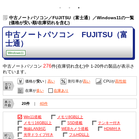
中古ノートパソコン／FUJITSU（富士通）／Windows11の一覧
(価格が安い順/在庫切れを含む)
中古ノートパソコン FUJITSU（富
士通）
Windows11
276
中古ノートパソコン
件(在庫切れ含む)中 1-20件の製品が表示さ
れています。
価格が
安い
｜
高い
割引率が
高い
CPUが
高性能
在庫が
多い
在庫あり
20件
｜
40件
Win11搭載
メモリ8GB以上
メモリ16GB以上
SSD搭載
テンキー付き
無線LAN対応
WEBカメラ搭載
HDMI付き
光学ドライブ付き
フルHD以上