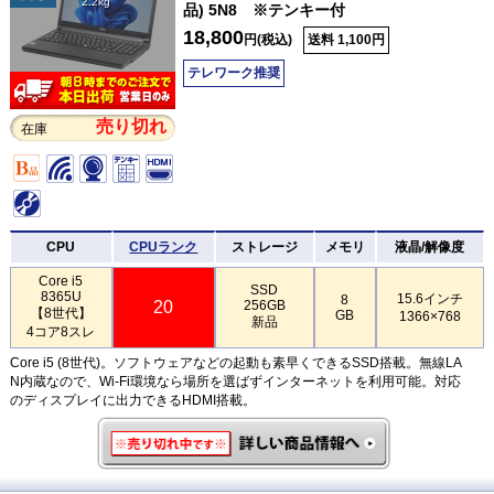
2.2kg
品) 5N8 ※テンキー付
18,800
円(税込)
送料 1,100円
テレワーク推奨
売り切れ
在庫
CPU
CPUランク
ストレージ
メモリ
液晶/解像度
Core i5
SSD
8365U
15.6インチ
8
20
256GB
【8世代】
GB
1366×768
新品
4コア8スレ
Core i5 (8世代)。ソフトウェアなどの起動も素早くできるSSD搭載。無線LA
N内蔵なので、Wi-Fi環境なら場所を選ばずインターネットを利用可能。対応
のディスプレイに出力できるHDMI搭載。