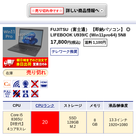
FUJITSU（富士通） 【即納パソコン】 ◎
LIFEBOOK U939/C (Win11pro64) 5N8
1920×1080
0.78kg
17,800
円(税込)
送料 1,100円
テレワーク推奨
売り切れ
在庫
CPU
CPUランク
ストレージ
メモリ
液晶/解像度
Core i5
SSD
8365U
13.3インチ
8
20
128GB
【8世代】
GB
1920×1080
M.2
4コア8スレ