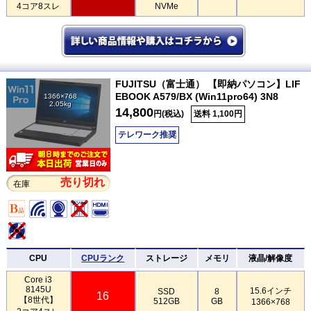
4コア8スレ
NVMe
FUJITSU（富士通） 【即納パソコン】LIF
EBOOK A579/BX (Win11pro64) 3N8
1366×768
2.05kg
14,800
円(税込)
送料 1,100円
テレワーク推奨
売り切れ
在庫
CPU
CPUランク
ストレージ
メモリ
液晶/解像度
Core i3
8145U
15.6インチ
SSD
8
16
【8世代】
512GB
GB
1366×768