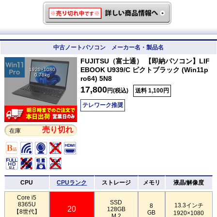
中古ノートパソコン メーカー名・製品名
FUJITSU（富士通） 【即納パソコン】LIF
EBOOK U939/C ピクトブラック (Win11p
1920×1080
0.78kg
ro64) 5N8
17,800
円(税込)
送料 1,100円
テレワーク推奨
売り切れ
在庫
CPU
CPUランク
ストレージ
メモリ
液晶/解像度
Core i5
SSD
8365U
13.3インチ
8
20
128GB
【8世代】
GB
1920×1080
M.2