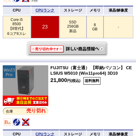
CPU
CPUランク
ストレージ
メモリ
液晶/解像度
Core i5
SSD
8500
8
23
256GB
-
【8世代】
GB
新品
6コア6スレ
FUJITSU（富士通） 【即納パソコン】 CE
LSIUS W5010 (Win11pro64) 3D10
21,800
円(税込)
送料無料
売り切れ
在庫
CPU
CPUランク
ストレージ
メモリ
液晶/解像度