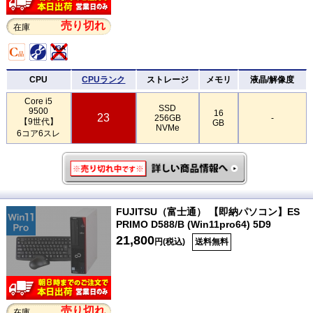
売り切れ
在庫
CPU
CPUランク
ストレージ
メモリ
液晶/解像度
Core i5
SSD
9500
16
23
256GB
-
【9世代】
GB
NVMe
6コア6スレ
FUJITSU（富士通） 【即納パソコン】ES
PRIMO D588/B (Win11pro64) 5D9
21,800
円(税込)
送料無料
売り切れ
在庫