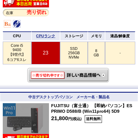
売り切れ
在庫
CPU
CPUランク
ストレージ
メモリ
液晶/解像度
Core i5
SSD
9400
8
23
256GB
-
【9世代】
GB
NVMe
6コア6スレ
中古デスクトップパソコン メーカー名・製品名
FUJITSU（富士通） 【即納パソコン】ES
PRIMO D588/B (Win11pro64) 5D9
21,800
円(税込)
送料無料