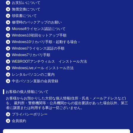
お支払いについて
無償交換について
領収書について
修理時のバックアップのお願い
Microsoftライセンス認証について
Windows10初回セットアップ手順
Windows10リカバリ手順－起動する場合－
Windows7ライセンス認証の手順
Windows7リカバリ手順
WEBROOTアンチウィルス インストール方法
WindowsLiveメール インストール方法
レンタルパソコンのご案内
中古パソコン直販の会員登録
お客様の個人情報について
お客様からお預かりした大切な個人情報(住所・氏名・メールアドレスなど)
を、 裁判所・警察機関等・公共機関からの提出要請があった場合以外、第三
者に譲渡または利用する事は一切ございません。
プライバシーポリシー
会員規約