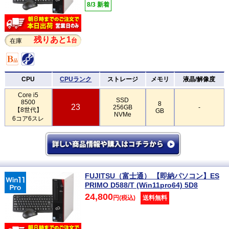
8/3 新着
残りあと1
台
在庫
CPU
CPUランク
ストレージ
メモリ
液晶/解像度
Core i5
SSD
8500
8
23
256GB
-
【8世代】
GB
NVMe
6コア6スレ
FUJITSU（富士通） 【即納パソコン】ES
PRIMO D588/T (Win11pro64) 5D8
24,800
円(税込)
送料無料