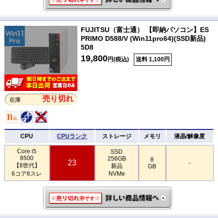
FUJITSU（富士通） 【即納パソコン】ES
PRIMO D588/V (Win11pro64)(SSD新品)
5D8
19,800
円(税込)
送料 1,100円
売り切れ
在庫
CPU
CPUランク
ストレージ
メモリ
液晶/解像度
Core i5
SSD
8500
256GB
8
23
-
【8世代】
新品
GB
6コア6スレ
NVMe