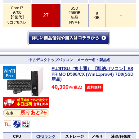
Core i7
SSD
9700
256GB
8
27
-
【9世代】
新品
GB
8コア8スレ
NVMe
中古デスクトップパソコン メーカー名・製品名
FUJITSU（富士通） 【即納パソコン】ES
PRIMO D588/CX (Win11pro64) 7D9(SSD
新品)
40,300
円(税込)
送料無料
残りあと2
台
在庫
CPU
CPUランク
ストレージ
メモリ
液晶/解像度