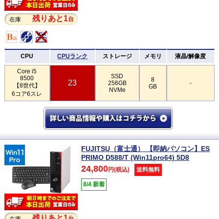
残りあと1
台
在庫
CPU
CPUランク
ストレージ
メモリ
液晶/解像度
Core i5
SSD
8500
8
23
256GB
-
【8世代】
GB
NVMe
6コア6スレ
FUJITSU（富士通） 【即納パソコン】ES
PRIMO D588/T (Win11pro64) 5D8
24,800
円(税込)
送料無料
8/4 新着
残りあと1
台
在庫