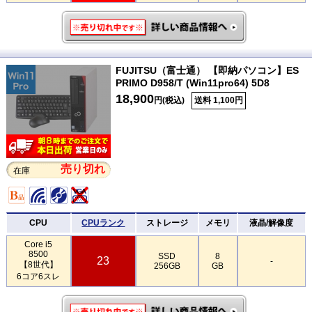
FUJITSU（富士通） 【即納パソコン】ES
PRIMO D958/T (Win11pro64) 5D8
18,900
円(税込)
送料 1,100円
売り切れ
在庫
CPU
CPUランク
ストレージ
メモリ
液晶/解像度
Core i5
8500
SSD
8
23
-
【8世代】
256GB
GB
6コア6スレ