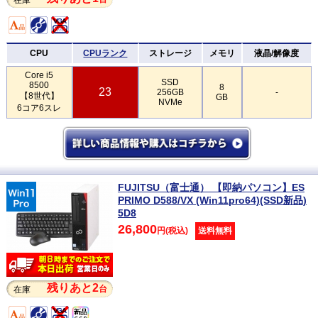
CPU
CPUランク
ストレージ
メモリ
液晶/解像度
Core i5
SSD
8500
8
23
256GB
-
【8世代】
GB
NVMe
6コア6スレ
FUJITSU（富士通） 【即納パソコン】ES
PRIMO D588/VX (Win11pro64)(SSD新品)
5D8
26,800
円(税込)
送料無料
残りあと2
台
在庫