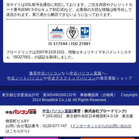
当サイトはSSL暗号化通信に対応しております。ご注文内容やクレジットカ
ード番号(EMV 3-Dセキュア対応済)など、お客様の大切な情報は暗号化して
送信されます。第三者から解読できないようになっております。
ブロードリンクは2007年10月10日、情報セキュリティマネジメントシステ
ム「ISO27001」の認証を取得しました。
激安中古パソコン
なら
中古パソコン直販
へ。
中古ノートパソコン
や
中古デスクトップパソコン
の激安通販ショップ
東京都公安委員会許可 第305490306132号 事務機器商（古物商） Copyright
2014 Broadlink Co.,Ltd. All Rights Reserved.
中古パソコン直販
(運営：株式会社ブロードリンク)
〒103-0022 東京都中央区日本橋室町4-3-18 東京建
物室町ビル8Ｆ
お問い合せ電話番号：
0120-077-747
(
インターネットからのお問い合わせ
はこちらから)