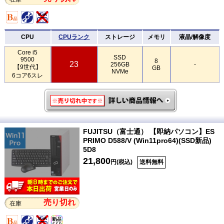
CPU
CPUランク
ストレージ
メモリ
液晶/解像度
Core i5
SSD
9500
8
23
256GB
-
【9世代】
GB
NVMe
6コア6スレ
FUJITSU（富士通） 【即納パソコン】ES
PRIMO D588/V (Win11pro64)(SSD新品)
5D8
21,800
円(税込)
送料無料
売り切れ
在庫