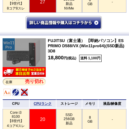
27
-
【9世代】
新品
GB
8コア8スレ
NVMe
FUJITSU（富士通） 【即納パソコン】ES
PRIMO D588/VX (Win11pro64)(SSD新品)
3D8
18,800
円(税込)
送料 1,100円
売り切れ
在庫
CPU
CPUランク
ストレージ
メモリ
液晶/解像度
Core i3
SSD
8100
8
20
256GB
-
【8世代】
GB
新品
4コア4スレ