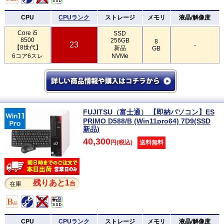
CPU
CPUランク
ストレージ
メモリ
液晶/解像度
Core i5
SSD
8500
256GB
8
23
-
【8世代】
新品
GB
6コア6スレ
NVMe
FUJITSU（富士通） 【即納パソコン】ES
PRIMO D588/B (Win11pro64) 7D9(SSD
新品)
40,300
円(税込)
送料無料
残りあと1
台
在庫
CPU
CPUランク
ストレージ
メモリ
液晶/解像度