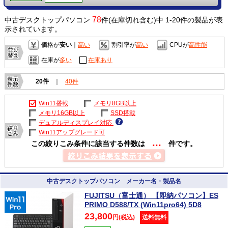
78
中古デスクトップパソコン
件(在庫切れ含む)中 1-20件の製品が表
示されています。
価格が
安い
｜
高い
割引率が
高い
CPUが
高性能
在庫が
多い
在庫あり
20件
｜
40件
Win11搭載
メモリ8GB以上
メモリ16GB以上
SSD搭載
デュアルディスプレイ対応
Win11アップグレード可
...
この絞りこみ条件に該当する件数は
件です。
中古デスクトップパソコン メーカー名・製品名
FUJITSU（富士通） 【即納パソコン】ES
PRIMO D588/TX (Win11pro64) 5D8
23,800
円(税込)
送料無料