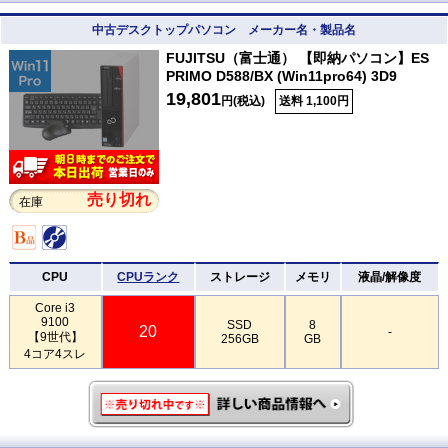
中古デスクトップパソコン メーカー名・製品名
FUJITSU（富士通） 【即納パソコン】ES
PRIMO D588/BX (Win11pro64) 3D9
19,801
円(税込)
送料 1,100円
売り切れ
在庫
CPU
CPUランク
ストレージ
メモリ
液晶/解像度
Core i3
9100
SSD
8
20
-
【9世代】
256GB
GB
4コア4スレ