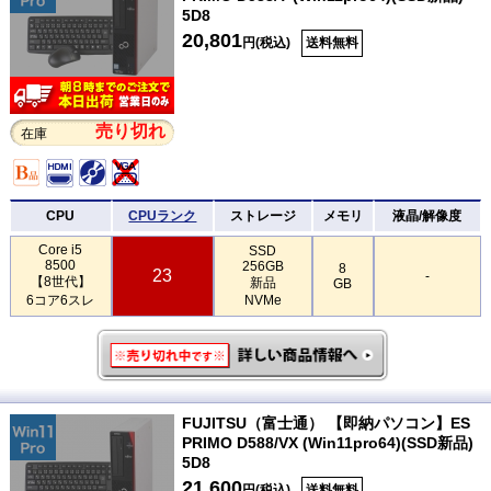
5D8
20,801
円(税込)
送料無料
売り切れ
在庫
CPU
CPUランク
ストレージ
メモリ
液晶/解像度
Core i5
SSD
8500
256GB
8
23
-
【8世代】
新品
GB
6コア6スレ
NVMe
FUJITSU（富士通） 【即納パソコン】ES
PRIMO D588/VX (Win11pro64)(SSD新品)
5D8
21,600
円(税込)
送料無料