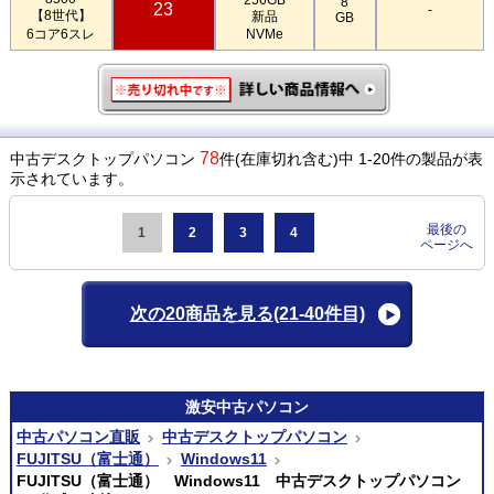
8
23
-
【8世代】
新品
GB
6コア6スレ
NVMe
78
中古デスクトップパソコン
件(在庫切れ含む)中 1-20件の製品が表
示されています。
最後の
1
2
3
4
ページへ
次の20商品を見る
(21-40件目)
激安
中古パソコン
中古パソコン直販
中古デスクトップパソコン
FUJITSU（富士通）
Windows11
FUJITSU（富士通） Windows11 中古デスクトップパソコン