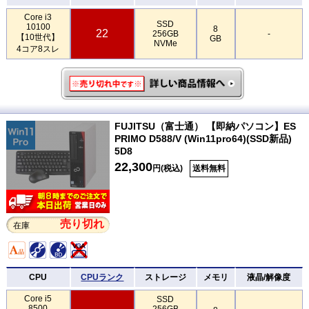
Core i3
SSD
10100
8
22
256GB
-
【10世代】
GB
NVMe
4コア8スレ
FUJITSU（富士通） 【即納パソコン】ES
PRIMO D588/V (Win11pro64)(SSD新品)
5D8
22,300
円(税込)
送料無料
売り切れ
在庫
CPU
CPUランク
ストレージ
メモリ
液晶/解像度
Core i5
SSD
8500
256GB