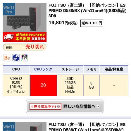
FUJITSU（富士通） 【即納パソコン】ES
PRIMO D588/BX (Win11pro64)(SSD新品)
3D9
19,801
円(税込)
送料 1,100円
売り切れ
在庫
CPU
CPUランク
ストレージ
メモリ
液晶/解像度
Core i3
SSD
9100
256GB
8
20
-
【9世代】
新品
GB
4コア4スレ
NVMe
FUJITSU（富士通） 【即納パソコン】ES
PRIMO D588/T (Win11pro64)(SSD新品)