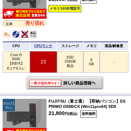
メモリ16GB増設可
売り切れ
在庫
CPU
CPUランク
ストレージ
メモリ
液晶/解像度
Core i5
SSD
8500
8
23
256GB
-
【8世代】
GB
新品
6コア6スレ
FUJITSU（富士通） 【即納パソコン】ES
PRIMO D588/CX (Win11pro64) 5D9
21,800
円(税込)
送料無料