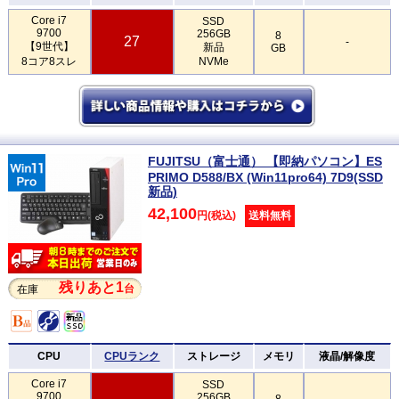
Core i7
SSD
9700
256GB
8
27
-
【9世代】
新品
GB
8コア8スレ
NVMe
FUJITSU（富士通） 【即納パソコン】ES
PRIMO D588/BX (Win11pro64) 7D9(SSD
新品)
42,100
円(税込)
送料無料
残りあと1
台
在庫
CPU
CPUランク
ストレージ
メモリ
液晶/解像度
Core i7
SSD
9700
256GB
8