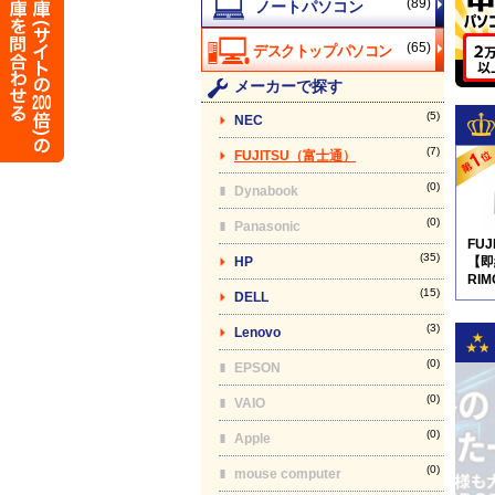
(89)
(65)
メーカーで探す
(5)
NEC
(7)
FUJITSU（富士通）
(0)
Dynabook
(0)
Panasonic
FU
(35)
HP
【即
RIM
(15)
DELL
pro
(3)
Lenovo
(0)
EPSON
(0)
VAIO
(0)
Apple
(0)
mouse computer