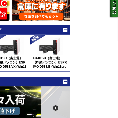
グ
JITSU（富士通）
FUJITSU（富士通）
納パソコン】ESP
【即納パソコン】ESPR
O D588/VX (Win11
IMO D588/B (Win11pro
64)(SSD新品) 5D8
64) 7D9(SSD新品)