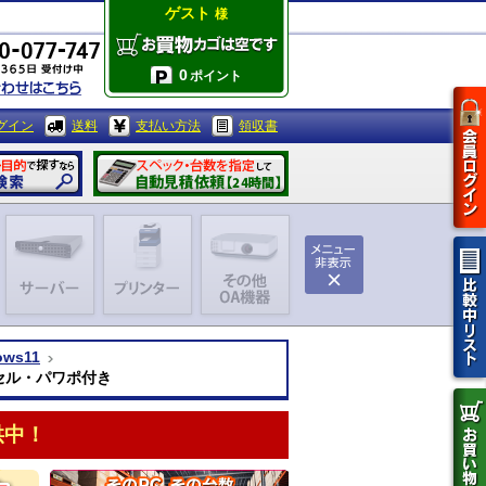
ゲスト
様
0
ポイント
グイン
送料
支払い方法
領収書
ows11
クセル・パワポ付き
供中！