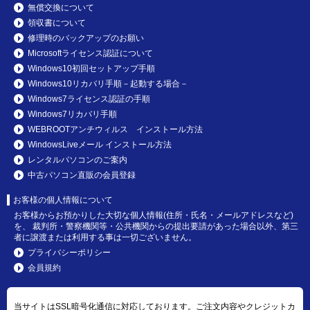
無償交換について
領収書について
修理時のバックアップのお願い
Microsoftライセンス認証について
Windows10初回セットアップ手順
Windows10リカバリ手順－起動する場合－
Windows7ライセンス認証の手順
Windows7リカバリ手順
WEBROOTアンチウィルス インストール方法
WindowsLiveメール インストール方法
レンタルパソコンのご案内
中古パソコン直販の会員登録
お客様の個人情報について
お客様からお預かりした大切な個人情報(住所・氏名・メールアドレスなど)
を、 裁判所・警察機関等・公共機関からの提出要請があった場合以外、第三
者に譲渡または利用する事は一切ございません。
プライバシーポリシー
会員規約
当サイトはSSL暗号化通信に対応しております。ご注文内容やクレジットカ