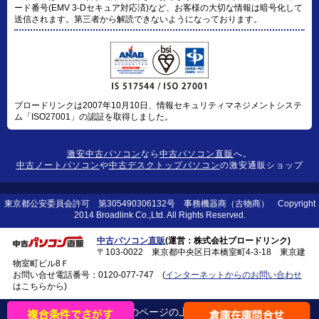
ード番号(EMV 3-Dセキュア対応済)など、お客様の大切な情報は暗号化して
送信されます。第三者から解読できないようになっております。
ブロードリンクは2007年10月10日、情報セキュリティマネジメントシステ
ム「ISO27001」の認証を取得しました。
激安中古パソコン
なら
中古パソコン直販
へ。
中古ノートパソコン
や
中古デスクトップパソコン
の激安通販ショップ
東京都公安委員会許可 第305490306132号 事務機器商（古物商） Copyright
2014 Broadlink Co.,Ltd. All Rights Reserved.
中古パソコン直販
(運営：株式会社ブロードリンク)
〒103-0022 東京都中央区日本橋室町4-3-18 東京建
物室町ビル8Ｆ
お問い合せ電話番号：
0120-077-747
(
インターネットからのお問い合わせ
はこちらから)
このページの上に戻る