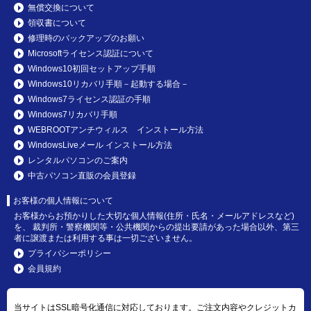
無償交換について
領収書について
修理時のバックアップのお願い
Microsoftライセンス認証について
Windows10初回セットアップ手順
Windows10リカバリ手順－起動する場合－
Windows7ライセンス認証の手順
Windows7リカバリ手順
WEBROOTアンチウィルス インストール方法
WindowsLiveメール インストール方法
レンタルパソコンのご案内
中古パソコン直販の会員登録
お客様の個人情報について
お客様からお預かりした大切な個人情報(住所・氏名・メールアドレスなど)
を、 裁判所・警察機関等・公共機関からの提出要請があった場合以外、第三
者に譲渡または利用する事は一切ございません。
プライバシーポリシー
会員規約
当サイトはSSL暗号化通信に対応しております。ご注文内容やクレジットカ