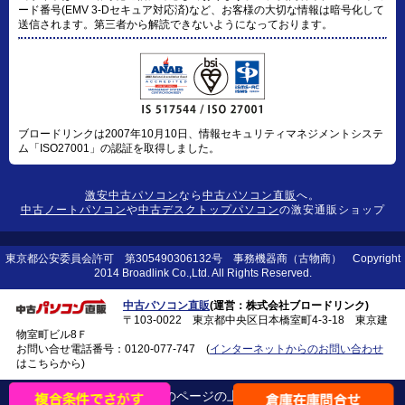
ード番号(EMV 3-Dセキュア対応済)など、お客様の大切な情報は暗号化して
送信されます。第三者から解読できないようになっております。
ブロードリンクは2007年10月10日、情報セキュリティマネジメントシステ
ム「ISO27001」の認証を取得しました。
激安中古パソコン
なら
中古パソコン直販
へ。
中古ノートパソコン
や
中古デスクトップパソコン
の激安通販ショップ
東京都公安委員会許可 第305490306132号 事務機器商（古物商） Copyright
2014 Broadlink Co.,Ltd. All Rights Reserved.
中古パソコン直販
(運営：株式会社ブロードリンク)
〒103-0022 東京都中央区日本橋室町4-3-18 東京建
物室町ビル8Ｆ
お問い合せ電話番号：
0120-077-747
(
インターネットからのお問い合わせ
はこちらから)
このページの上に戻る