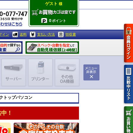
ゲスト
様
0
ポイント
グイン
送料
支払い方法
領収書
スクトップパソコン
供中！