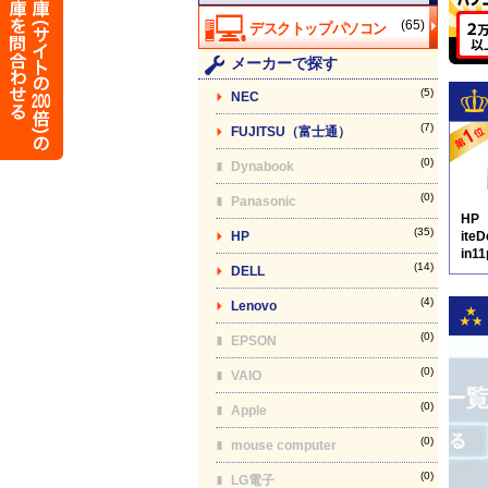
(65)
メーカーで探す
(5)
NEC
(7)
FUJITSU（富士通）
(0)
Dynabook
(0)
Panasonic
HP
(35)
HP
ite
in1
(14)
DELL
D8
(4)
Lenovo
(0)
EPSON
(0)
VAIO
(0)
Apple
(0)
mouse computer
(0)
LG電子