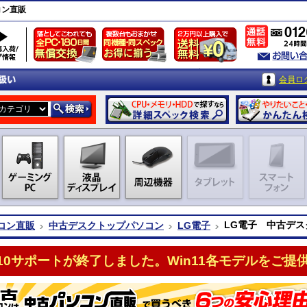
コン直販
会員ロ
LG電子 中古デ
コン直販
中古デスクトップパソコン
LG電子
n10サポートが終了しました。Win11各モデルをご提