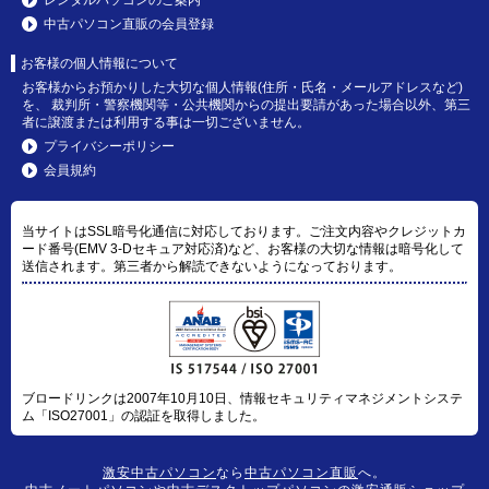
中古パソコン直販の会員登録
お客様の個人情報について
お客様からお預かりした大切な個人情報(住所・氏名・メールアドレスなど)
を、 裁判所・警察機関等・公共機関からの提出要請があった場合以外、第三
者に譲渡または利用する事は一切ございません。
プライバシーポリシー
会員規約
当サイトはSSL暗号化通信に対応しております。ご注文内容やクレジットカ
ード番号(EMV 3-Dセキュア対応済)など、お客様の大切な情報は暗号化して
送信されます。第三者から解読できないようになっております。
ブロードリンクは2007年10月10日、情報セキュリティマネジメントシステ
ム「ISO27001」の認証を取得しました。
激安中古パソコン
なら
中古パソコン直販
へ。