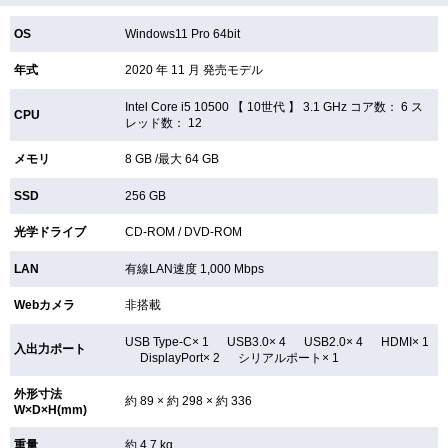
OS
Windows11 Pro 64bit
年式
2020 年 11 月 発売モデル
Intel Core i5 10500 【
10世代 】 3.1 GHz コア数： 6 ス
CPU
レッド数： 12
メモリ
8 GB /最大 64 GB
SSD
256 GB
光学ドライブ
CD-ROM /
DVD-ROM
LAN
有線LAN速度 1,000 Mbps
Webカメラ
非搭載
USB Type-C× 1 USB3.0× 4 USB2.0× 4 HDMI× 1
入出力ポート
DisplayPort× 2 シリアルポート× 1
外形寸法
約 89 × 約 298 × 約 336
W×D×H(mm)
重量
約 4.7 kg