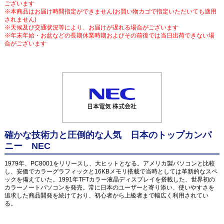
ございます
※本商品はお届け時間指定ができません(お買い物カゴで指定いただいても適用
されません)
※天候及び交通状況等により、お届けが遅れる場合がございます
※年末年始・お盆などの長期休業時期およびその前後では当日出荷できない場
合がございます
確かな技術力と圧倒的な人気 日本のトップカンパ
ニー NEC
1979年、PC8001をリリースし、大ヒットとなる。アメリカ製パソコンと比較
し、安価でカラーグラフィックと16KBメモリ搭載で当時としては革新的なスペ
ックを備えていた。1991年TFTカラー液晶ディスプレイを搭載した、世界初の
カラーノートパソコンを発売。常に日本のユーザーと寄り添い、使いやすさを
追求した商品開発を続けており、初心者から上級者まで幅広く利用されてい
る。