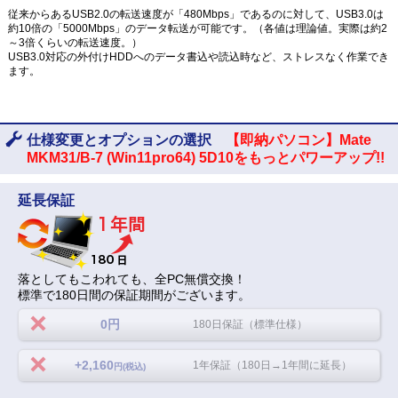
従来からあるUSB2.0の転送速度が「480Mbps」であるのに対して、USB3.0は
約10倍の「5000Mbps」のデータ転送が可能です。（各値は理論値。実際は約2
～3倍くらいの転送速度。）
USB3.0対応の外付けHDDへのデータ書込や読込時など、ストレスなく作業でき
ます。
仕様変更とオプションの選択
【即納パソコン】Mate
MKM31/B-7 (Win11pro64) 5D10をもっとパワーアップ!!
延長保証
落としてもこわれても、全PC無償交換！
標準で180日間の保証期間がございます。
0円
180日保証（標準仕様）
+2,160
1年保証（180日→1年間に延長）
円(税込)