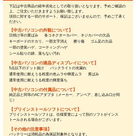
下記は中古商品の経年劣化としての取り扱いとなります。予めご確認の
上、ご注文いただきますようお願い致します。
項目に対する一切のサポート、保証はございませんので、予めご了承く
ださい。
【中古パソコンの外観について】
日焼け等の黄ばみ
各コネクターカバー、ネジカバーの欠品
キーボードのテカリ、一部文字消え
擦り傷
ゴム足の欠品
一部の塗装ハゲ、コーティングハゲ
シール貼りの跡、落ちない汚れ
【中古パソコンの液晶ディスプレイについて】
5点以下のドット抜け
バックライトの光漏れ
通常使用に耐えうる程度の色ムラや輝度ムラ
黄ばみ
通常使用に耐えうる程度の輝度落ち
【中古パソコンの付属品について】
純正品と同等のACアダプタ（メーカー、アンペア、差し込み口が同
じ）
【プリインストールソフトについて】
プリインストールソフトは、仕様変更によって別のソフトがインス
トールされる場合がございます。
【その他の注意事項】
バッテリーは消耗品の為保証対象外となります。