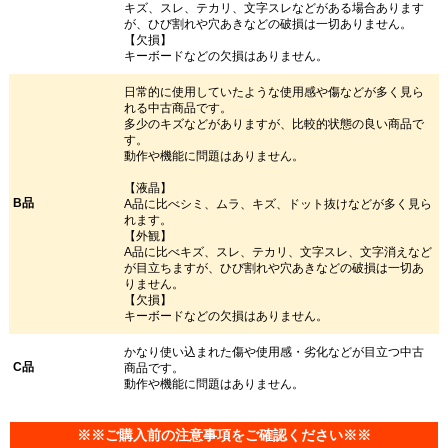
キズ、スレ、テカリ、文字スレなどがある場合あります
が、ひび割れや穴あきなどの破損は一切ありません。
【欠損】
キーボードなどの欠損はありません。
日常的に使用していたような使用感や傷などが多く見ら
れる中古商品です。
多少のキズなどがありますが、比較的状態の良い商品で
す。
動作や機能に問題はありません。
【液晶】
B品
A品に比べシミ、ムラ、キズ、ドット抜けなどが多く見ら
れます。
【外観】
A品に比べキズ、スレ、テカリ、文字スレ、文字消えなど
が目立ちますが、ひび割れや穴あきなどの破損は一切あ
りません。
【欠損】
キーボードなどの欠損はありません。
かなり使い込まれた傷や使用感・劣化などが目立つ中古
C品
商品です。
動作や機能に問題はありません。
※※ご購入前の注意事項をご確認ください※※