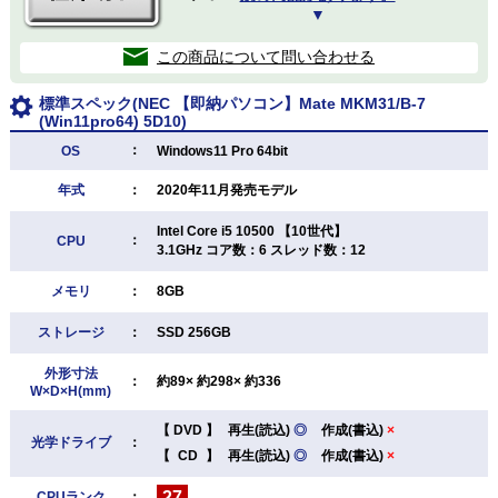
▼
この商品について問い合わせる
標準スペック(NEC 【即納パソコン】Mate MKM31/B-7
(Win11pro64) 5D10)
：
OS
Windows11 Pro 64bit
年式
：
2020年11月発売モデル
Intel Core i5 10500 【10世代】
：
CPU
3.1GHz コア数：6 スレッド数：12
メモリ
：
8GB
ストレージ
：
SSD 256GB
外形寸法
：
約89× 約298× 約336
W×D×H(mm)
【
DVD
】
再生(読込)
◎
作成(書込)
×
光学ドライブ
：
【
CD
】
再生(読込)
◎
作成(書込)
×
27
CPUランク
：