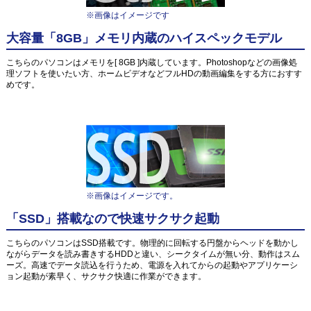
※画像はイメージです
大容量「8GB」メモリ内蔵のハイスペックモデル
こちらのパソコンはメモリを[ 8GB ]内蔵しています。Photoshopなどの画像処
理ソフトを使いたい方、ホームビデオなどフルHDの動画編集をする方におすす
めです。
※画像はイメージです。
「SSD」搭載なので快速サクサク起動
こちらのパソコンはSSD搭載です。物理的に回転する円盤からヘッドを動かし
ながらデータを読み書きするHDDと違い、シークタイムが無い分、動作はスム
ーズ。高速でデータ読込を行うため、電源を入れてからの起動やアプリケーシ
ョン起動が素早く、サクサク快適に作業ができます。