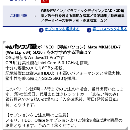
WEBデザイン／グラフィックデザイン／CAD・3D編
ご利用用途
：
集／数千行を超える高度な演算／音楽編集／動画編集
／データベース管理／AI・高速演算 など
オプションを選択する
詳しいスペックを見る
が「NEC 【即納パソコン】Mate MKM31/B-7
(Win11pro64) 5D10」をおすすめする理由は？
OSは最新版Windows11 Proです。
CPUには高性能なIntel Core i5 3.1GHzを搭載。
十分な容量のメモリ8GBを搭載。
記憶装置には従来のHDDよりも高いパフォーマンスと省電力性、
堅牢性を兼ね備えたSSD256GBを採用。
このパソコンは0時～8時までのご注文の場合、当日出荷いたしま
す。(弊社営業日、代引またはクレジットカード支払い時のみ)
銀行振込でお支払いの場合は「入金確認後、翌日(翌営業日)出
荷」となります。
【オプションをご注文時のご注意】
メモリ、HDD、Officeをオプションよりご注文の際は通常商品の
納期となります。予めご了承ください。