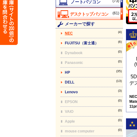
(73)
(61)
メーカーで探す
(4)
NEC
(6)
FUJITSU（富士通）
(0)
Dynabook
(0)
Panasonic
(35)
HP
(13)
DELL
(3)
Lenovo
NE
(0)
Mat
EPSON
11p
(0)
9
VAIO
(0)
Apple
(0)
mouse computer