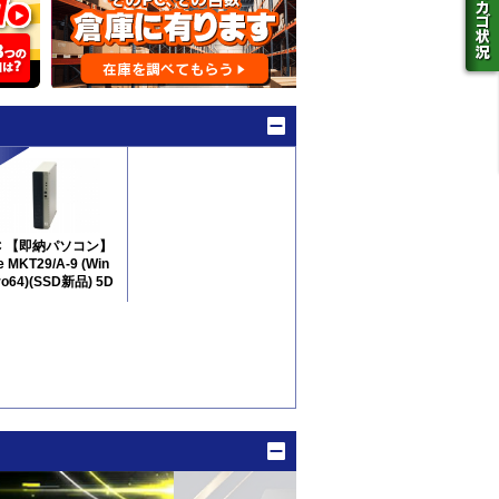
C 【即納パソコン】
e MKT29/A-9 (Win
ro64)(SSD新品) 5D