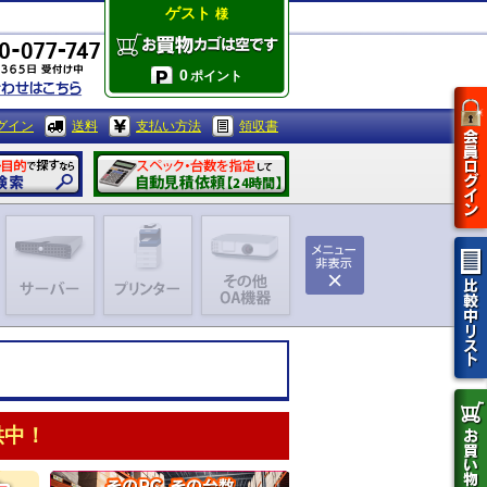
ゲスト
様
0
ポイント
グイン
送料
支払い方法
領収書
供中！