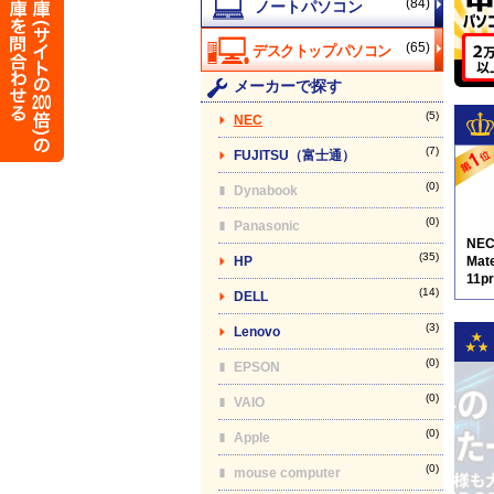
(84)
(65)
メーカーで探す
(5)
NEC
(7)
FUJITSU（富士通）
(0)
Dynabook
(0)
Panasonic
NE
(35)
HP
Mat
11p
(14)
DELL
9
(3)
Lenovo
(0)
EPSON
(0)
VAIO
(0)
Apple
(0)
mouse computer