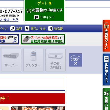
ゲスト
様
0
ポイント
グイン
送料
支払い方法
領収書
供中！