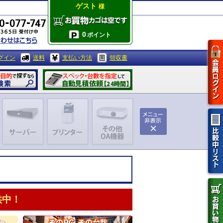
ゲスト
様
0
ポイント
グイン
送料
支払い方法
領収書
供中！