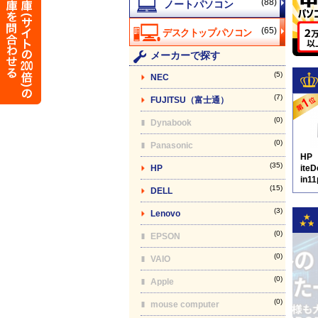
(88)
(65)
メーカーで探す
(5)
NEC
(7)
FUJITSU（富士通）
(0)
Dynabook
(0)
Panasonic
HP
(35)
HP
ite
in1
(15)
DELL
D8
(3)
Lenovo
(0)
EPSON
(0)
VAIO
(0)
Apple
(0)
mouse computer