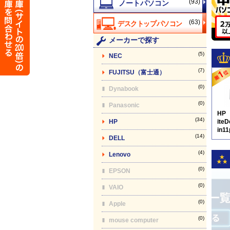
(93)
(63)
メーカーで探す
(5)
NEC
(7)
FUJITSU（富士通）
(0)
Dynabook
(0)
Panasonic
HP
(34)
HP
ite
in1
(14)
DELL
D8
(4)
Lenovo
(0)
EPSON
(0)
VAIO
(0)
Apple
(0)
mouse computer