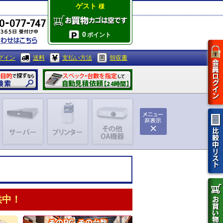
ゲスト
様
0
ポイント
グイン
送料
支払い方法
領収書
供中！