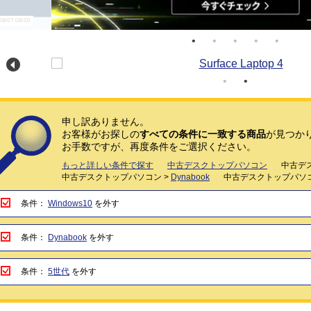
/07 08:00
申し訳ありません。
お客様がお探しの
すべての条件に一致する商品
が見つか
お手数ですが、再度条件をご選択ください。
もっと詳しい条件で探す
中古デスクトップパソコン
中古デ
中古デスクトップパソコン >
Dynabook
中古デスクトップパソコ
条件：
Windows10
を外す
条件：
Dynabook
を外す
条件：
5世代
を外す